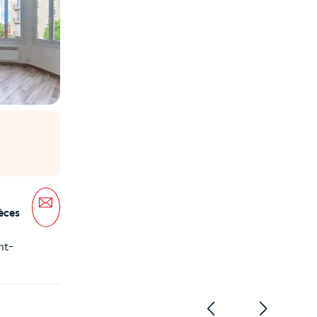
Message
èces
nt-