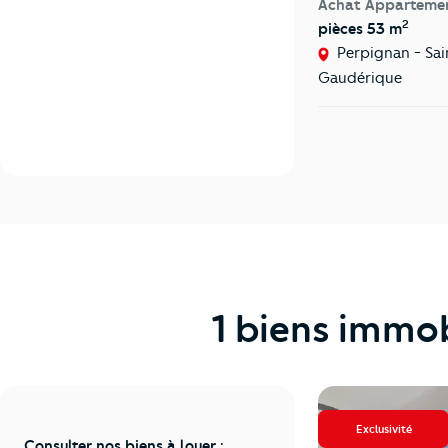
Achat Apparteme
2
pièces 53 m
Perpignan - Sai
Gaudérique
1 biens immob
Exclusivité
Consulter nos biens à louer :