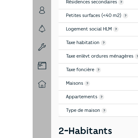
Résidences secondaires
?
6-Politique
Petites surfaces (<40 m2)
?
Logement social HLM
?
7-Sécurité
Taxe habitation
?
8-Chauffage
Taxe enlèvt ordures ménagères
9-Diagnostic risques
Taxe foncière
?
Maisons
?
10-Logement
Appartements
?
Type de maison
?
2-Habitants