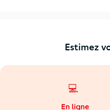
Estimez vo
💻
En ligne