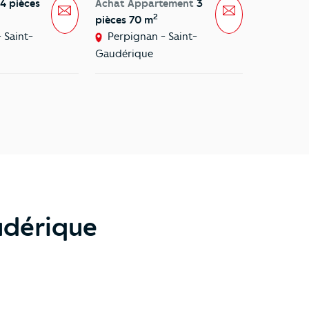
4 pièces
Achat Appartement
3
Achat Ap
Message
Message
2
pièces 70 m
pièces 73
 Saint-
Perpignan - Saint-
Perpign
Gaudérique
Gaudériq
udérique