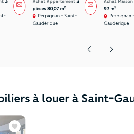
nt
3
Achat Appartement
3
Achat Maison
Message
Message
2
2
pièces 80,07 m
92 m
nt-
Perpignan - Saint-
Perpignan -
Gaudérique
Gaudérique
iliers à louer à Saint-Ga
Favoris