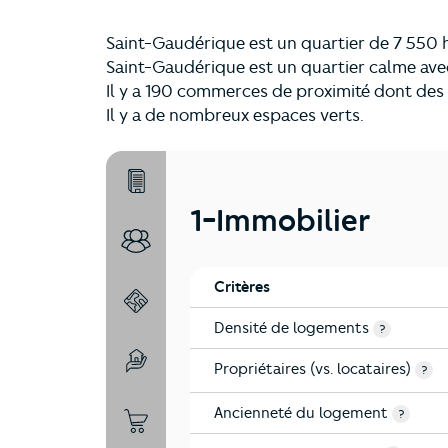
Saint-Gaudérique est un quartier de 7 550 h
Saint-Gaudérique est un quartier calme av
Il y a 190 commerces de proximité dont de
Il y a de nombreux espaces verts.
1-Immobilier
1-Immobilier
2-Habitants
Critères
3-Environnement
Densité de logements
?
Propriétaires (vs. locataires)
4-Education
?
Ancienneté du logement
?
5-Commerces