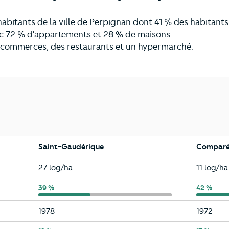
abitants de la ville de Perpignan dont 41 % des habitants
ec 72 % d'appartements et 28 % de maisons.
s commerces, des restaurants et un hypermarché.
Saint-Gaudérique
Comparé 
Saint-Gaudérique
Perpign
27 log/ha
11 log/ha
Saint-Gaudérique
39 %
Perpign
42 %
Saint-Gaudérique
Perpign
1978
1972