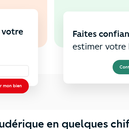
 votre
Faites confia
s
estimer votre 
Cont
r mon bien
udérique en quelques chif