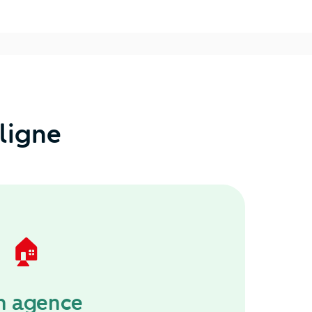
ligne
🏠
n agence