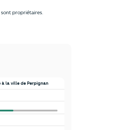
 sont propriétaires.
à la ville de Perpignan
an
an
an