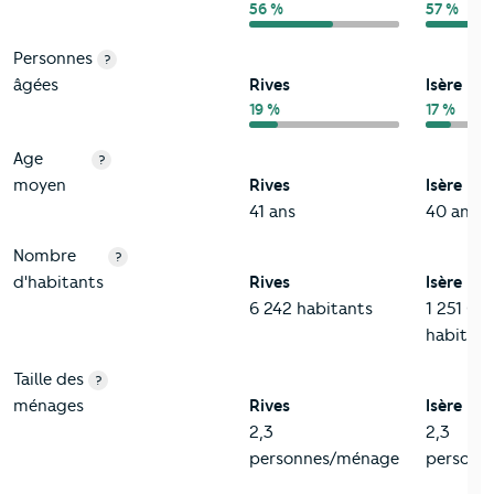
56 %
57 %
Personnes
?
âgées
Rives
Isère
19 %
17 %
Age
?
moyen
Rives
Isère
41 ans
40 ans
Nombre
?
d'habitants
Rives
Isère
6 242 habitants
1 251 06
habitant
Taille des
?
ménages
Rives
Isère
2,3
2,3
personnes/ménage
personn