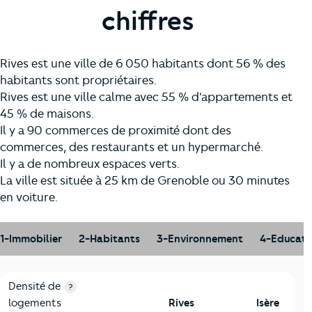
chiffres
Rives est une ville de 6 050 habitants dont 56 % des
habitants sont propriétaires.
Rives est une ville calme avec 55 % d'appartements et
45 % de maisons.
Il y a 90 commerces de proximité dont des
commerces, des restaurants et un hypermarché.
Il y a de nombreux espaces verts.
La ville est située à 25 km de Grenoble ou 30 minutes
en voiture.
1-Immobilier
2-Habitants
3-Environnement
4-Educati
1-Immobilier
Critères
Rives
Comparé au département Isère
Densité de
?
logements
Rives
Isère