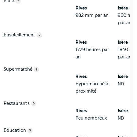
Pluie
?
Rives
Isère
982 mm par an
960 mm
par an
Ensoleillement
?
Rives
Isère
1779 heures par
1840 heu
an
par an
Supermarché
?
Rives
Isère
Hypermarché à
ND
proximité
Restaurants
?
Rives
Isère
Peu nombreux
ND
Education
?