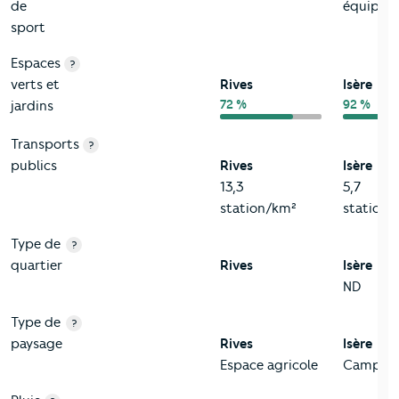
de
équip/k
sport
Espaces
?
verts et
Rives
Isère
72 %
92 %
jardins
Transports
?
publics
Rives
Isère
13,3
5,7
station/km²
station/
Type de
?
quartier
Rives
Isère
ND
Type de
?
paysage
Rives
Isère
Espace agricole
Campag