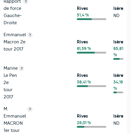
Rapport
?
de force
Rives
Isère
51,4 %
Gauche-
ND
Droite
Emmanuel
?
Macron 2e
Rives
Isère
61,59 %
65,81
tour 2017
%
Marine
?
Le Pen
Rives
Isère
38,41 %
34,19
2e
%
tour
2017
M.
?
Emmanuel
Rives
Isère
26,01 %
MACRON
ND
1er tour