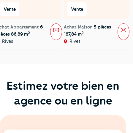
Vente
Vente
chat Appartement
6
Achat Maison
5 pièces
Message
Mes
2
2
ièces 86,89 m
187,84 m
Rives
Rives
Estimez votre bien en
agence ou en ligne