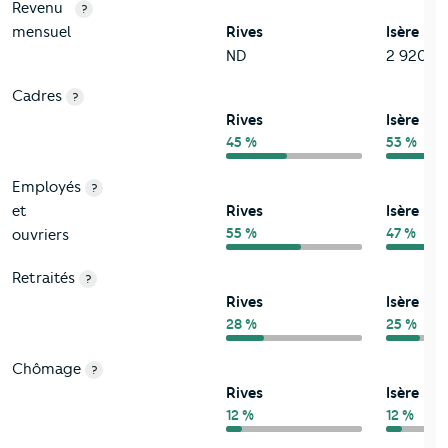
Revenu
?
mensuel
Rives
Isère
ND
2 920 eu
Cadres
?
Rives
Isère
45 %
53 %
Employés
?
et
Rives
Isère
55 %
47 %
ouvriers
Retraités
?
Rives
Isère
28 %
25 %
Chômage
?
Rives
Isère
12 %
12 %