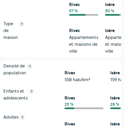
Rives
Isère
57 %
50 %
Type
?
de
Rives
Isère
maison
Appartements
Apparteme
et maisons de
et maisons
ville
ville
2-Habitants
Critères
Rives
Comparé au département Isère
Densité de
?
population
Rives
Isère
558 hab/km²
159 hab
Enfants et
?
adolescents
Rives
Isère
25 %
26 %
Adultes
?
Rives
Isère