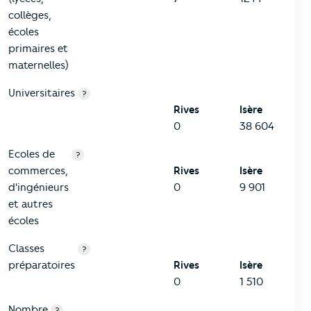
collèges,
écoles
primaires et
maternelles)
Universitaires
?
Rives
Isère
0
38 604
Ecoles de
?
commerces,
Rives
Isère
d'ingénieurs
0
9 901
et autres
écoles
Classes
?
préparatoires
Rives
Isère
0
1 510
Nombre
?