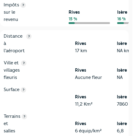
Impôts
?
sur le
Rives
Isère
15 %
16 %
revenu
3-Environnement
Critères
Rives
Comparé au département Isère
Distance
?
à
Rives
Isère
l'aéroport
17 km
NA km
Ville et
?
villages
Rives
Isère
fleuris
Aucune fleur
NA
Surface
?
Rives
Isère
11,2 Km²
7860 Km
Terrains
?
et
Rives
Isère
salles
6 équip/km²
6,8