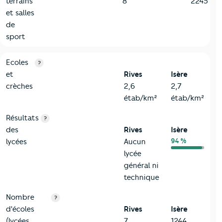
terrains
8
2245
et salles
de
sport
4-Education
Critères
Rives
Comparé au département Isère
Ecoles
?
et
Rives
Isère
crèches
2,6
2,7
étab/km²
étab/km²
Résultats
?
des
Rives
Isère
94 %
lycées
Aucun
lycée
général ni
technique
Nombre
?
d'écoles
Rives
Isère
(lycées,
7
1244