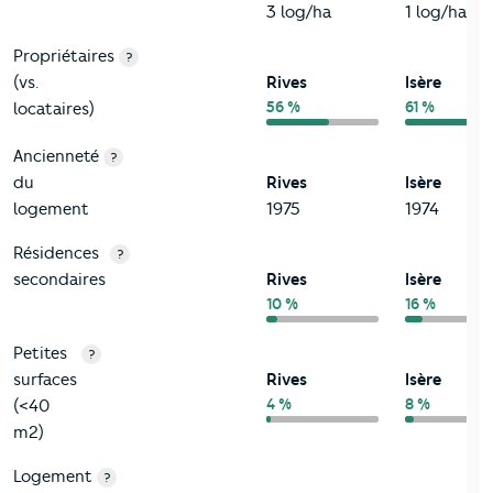
3 log/ha
1 log/ha
Propriétaires
?
(vs.
Rives
Isère
56 %
61 %
locataires)
Ancienneté
?
du
Rives
Isère
logement
1975
1974
Résidences
?
secondaires
Rives
Isère
10 %
16 %
Petites
?
surfaces
Rives
Isère
4 %
8 %
(<40
m2)
Logement
?