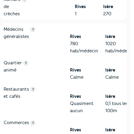
de
Rives
Isère
crèches
1
270
5-Commerces
Critères
Rives
Comparé au département Isère
Médecins
?
généralistes
Rives
Isère
780
1020
hab/médecin
hab/médecin
Quartier
?
animé
Rives
Isère
Calme
Calme
Restaurants
?
et cafés
Rives
Isère
Quasiment
0,1 tous les
aucun
100m
Commerces
?
Rives
Isère