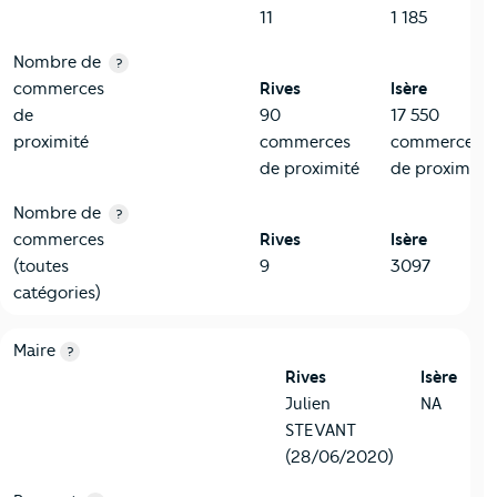
11
1 185
Nombre de
?
commerces
Rives
Isère
de
90
17 550
proximité
commerces
commerces
de proximité
de proximité
Nombre de
?
commerces
Rives
Isère
(toutes
9
3097
catégories)
6-Politique
Critères
Rives
Comparé au département Isère
Maire
?
Rives
Isère
Julien
NA
STEVANT
(28/06/2020)