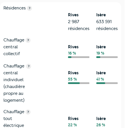
8-Chauffage
Critères
Rives
Comparé au département Isère
Résidences
?
Rives
Isère
2 987
633 591
résidences
résidences
Chauffage
?
central
Rives
Isère
16 %
19 %
collectif
Chauffage
?
central
Rives
Isère
55 %
41 %
individuel
(chaudière
propre au
logement)
Chauffage
?
tout
Rives
Isère
22 %
26 %
électrique