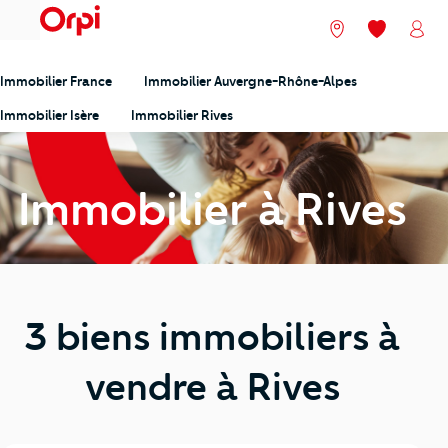
menu
Nos agences
Mes favori
Mon
Immobilier France
Immobilier Auvergne-Rhône-Alpes
Immobilier Isère
Immobilier Rives
Immobilier à Rives
3 biens immobiliers à
vendre à Rives