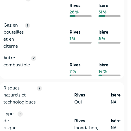
Rives
Isère
26 %
31 %
Gaz en
?
bouteilles
Rives
Isère
1 %
3 %
et en
citerne
Autre
?
combustible
Rives
Isère
7 %
14 %
9-Diagnostic risques
Critères
Rives
Comparé au département Isère
Risques
?
naturels et
Rives
Isère
technologiques
Oui
NA
Type
?
de
Rives
Isère
risque
Inondation,
NA