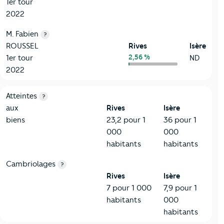
1er tour
2022
M. Fabien
?
ROUSSEL
Rives
Isère
2,56 %
1er tour
ND
2022
7-Sécurité
Critères
Rives
Comparé au département Isère
Atteintes
?
aux
Rives
Isère
biens
23,2 pour 1
36 pour 1
000
000
habitants
habitants
Cambriolages
?
Rives
Isère
7 pour 1 000
7,9 pour 1
habitants
000
habitants