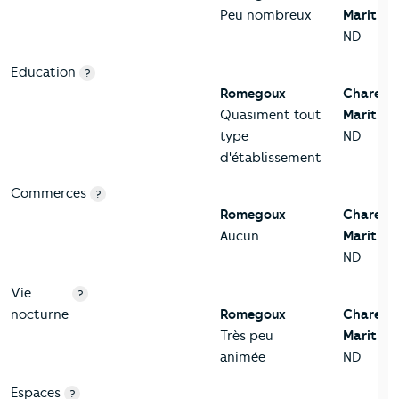
Peu nombreux
Maritime
ND
Education
?
Romegoux
Charent
Quasiment tout
Maritime
type
ND
d'établissement
Commerces
?
Romegoux
Charent
Aucun
Maritime
ND
Vie
?
nocturne
Romegoux
Charent
Très peu
Maritime
animée
ND
Espaces
?