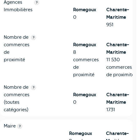
Agences
?
Immobilières
Romegoux
Charente-
0
Maritime
951
Nombre de
?
commerces
Romegoux
Charente-
de
8
Maritime
proximité
commerces
11 530
de
commerces
proximité
de proximité
Nombre de
?
commerces
Romegoux
Charente-
(toutes
0
Maritime
catégories)
1731
6-Politique
Critères
Romegoux
Comparé au département Charente
Maire
?
Romegoux
Charente-