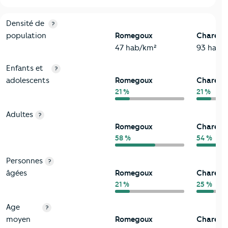
2-Habitants
Critères
Romegoux
Comparé au département Charente
Densité de
?
population
Romegoux
Charent
47 hab/km²
93 hab/
Enfants et
?
adolescents
Romegoux
Charent
21 %
21 %
Adultes
?
Romegoux
Charent
58 %
54 %
Personnes
?
âgées
Romegoux
Charent
21 %
25 %
Age
?
moyen
Romegoux
Charent