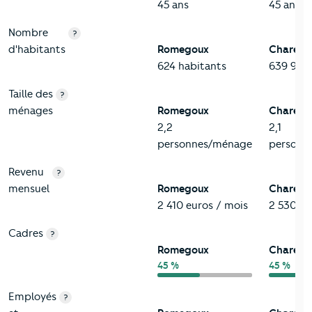
45 ans
45 ans
Nombre
?
d'habitants
Romegoux
Charent
624 habitants
639 938 
Taille des
?
ménages
Romegoux
Charent
2,2
2,1
personnes/ménage
personn
Revenu
?
mensuel
Romegoux
Charent
2 410 euros / mois
2 530 eu
Cadres
?
Romegoux
Charent
45 %
45 %
Employés
?