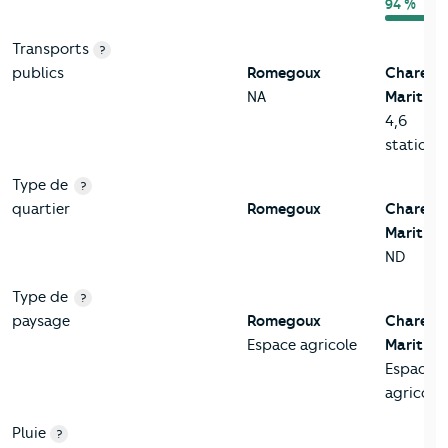
94 %
Transports
?
publics
Romegoux
Charent
NA
Maritime
4,6
station/
Type de
?
quartier
Romegoux
Charent
Maritime
ND
Type de
?
paysage
Romegoux
Charent
Espace agricole
Maritime
Espace
agricole
Pluie
?