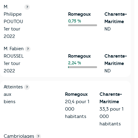
M.
?
Philippe
Romegoux
Charente-
0,75 %
POUTOU
Maritime
1er tour
ND
2022
M. Fabien
?
ROUSSEL
Romegoux
Charente-
2,24 %
1er tour
Maritime
2022
ND
7-Sécurité
Critères
Romegoux
Comparé au département Charente
Atteintes
?
aux
Romegoux
Charente-
biens
20,4 pour 1
Maritime
000
33,3 pour 1
habitants
000
habitants
Cambriolages
?