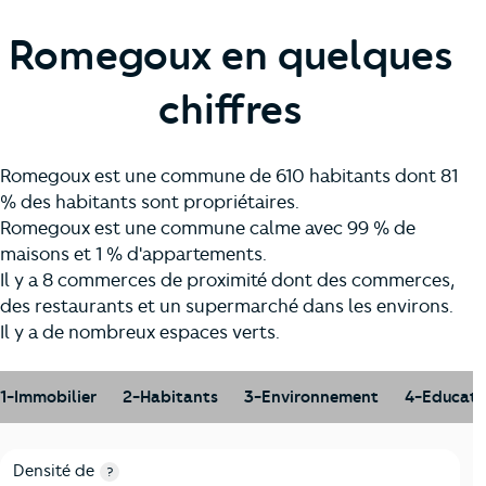
Romegoux en quelques
chiffres
Romegoux est une commune de 610 habitants dont 81
% des habitants sont propriétaires.
Romegoux est une commune calme avec 99 % de
maisons et 1 % d'appartements.
Il y a 8 commerces de proximité dont des commerces,
des restaurants et un supermarché dans les environs.
Il y a de nombreux espaces verts.
1-Immobilier
2-Habitants
3-Environnement
4-Educati
1-Immobilier
Critères
Romegoux
Comparé au département Charente
Densité de
?