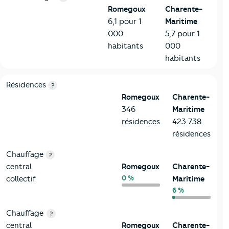
Romegoux
Charente-
6,1 pour 1
Maritime
000
5,7 pour 1
habitants
000
habitants
8-Chauffage
Critères
Romegoux
Comparé au département Charente
Résidences
?
Romegoux
Charente-
346
Maritime
résidences
423 738
résidences
Chauffage
?
central
Romegoux
Charente-
0 %
collectif
Maritime
6 %
Chauffage
?
central
Romegoux
Charente-