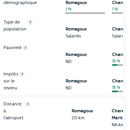
démographique
Romegoux
Charent
1 %
1 %
Type de
?
population
Romegoux
Charent
Salariés
Salariés
Pauvreté
?
Romegoux
Charent
13 %
ND
Impôts
?
sur le
Romegoux
Charent
15 %
revenu
ND
3-Environnement
Critères
Romegoux
Comparé au département Charente
Distance
?
à
Romegoux
Charent
l'aéroport
20 km
Maritime
NA km