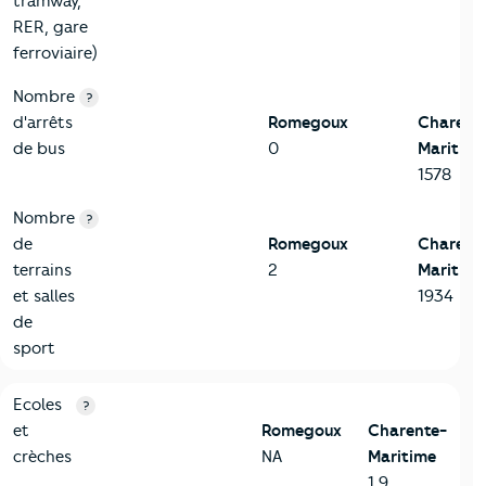
tramway,
RER, gare
ferroviaire)
Nombre
?
d'arrêts
Romegoux
Charent
de bus
0
Maritime
1578
Nombre
?
de
Romegoux
Charent
terrains
2
Maritime
et salles
1934
de
sport
4-Education
Critères
Romegoux
Comparé au département Charente
Ecoles
?
et
Romegoux
Charente-
crèches
NA
Maritime
1,9