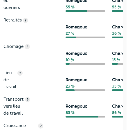
et
Romegoux
Charent
55 %
55 %
ouvriers
Retraités
?
Romegoux
Charent
27 %
36 %
Chômage
?
Romegoux
Charent
10 %
15 %
Lieu
?
de
Romegoux
Charent
23 %
35 %
travail
Transport
?
vers lieu
Romegoux
Charent
83 %
86 %
de travail
Croissance
?