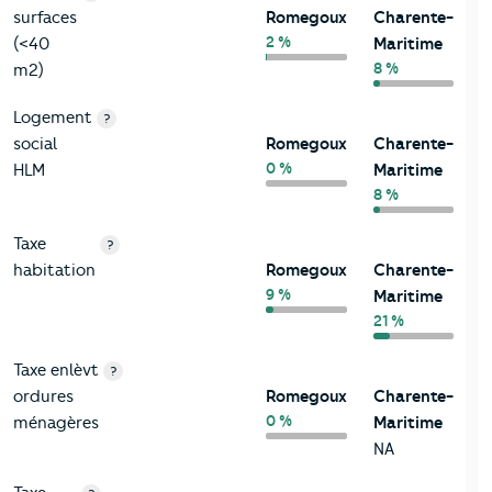
surfaces
Romegoux
Charente-
2 %
(<40
Maritime
8 %
m2)
Logement
?
social
Romegoux
Charente-
0 %
HLM
Maritime
8 %
Taxe
?
habitation
Romegoux
Charente-
9 %
Maritime
21 %
Taxe enlèvt
?
ordures
Romegoux
Charente-
0 %
ménagères
Maritime
NA