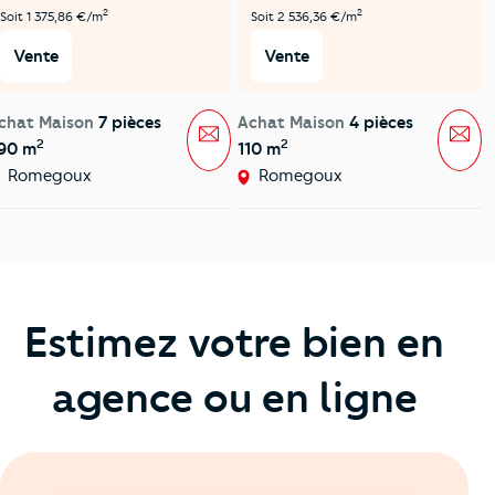
2
2
Soit 1 375,86 €/m
Soit 2 536,36 €/m
Vente
Vente
chat Maison
7 pièces
Achat Maison
4 pièces
Message
Mes
2
2
90 m
110 m
Romegoux
Romegoux
Estimez votre bien en
agence ou en ligne