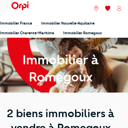
menu
Nos agences
Mes favori
Mon
Immobilier France
Immobilier Nouvelle-Aquitaine
Immobilier Charente-Maritime
Immobilier Romegoux
Immobilier à
Romegoux
2 biens immobiliers à
vendre à Romegoux