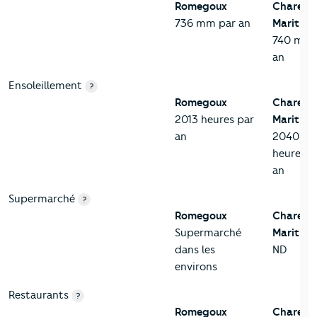
Romegoux
Charent
736 mm par an
Maritime
740 mm 
an
Ensoleillement
?
Romegoux
Charent
2013 heures par
Maritime
an
2040
heures p
an
Supermarché
?
Romegoux
Charent
Supermarché
Maritime
dans les
ND
environs
Restaurants
?
Romegoux
Charent