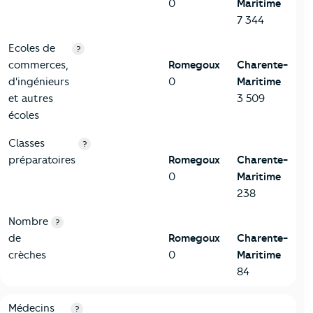
0
Maritime
7 344
Ecoles de
?
commerces,
Romegoux
Charente-
d'ingénieurs
0
Maritime
et autres
3 509
écoles
Classes
?
préparatoires
Romegoux
Charente-
0
Maritime
238
Nombre
?
de
Romegoux
Charente-
crèches
0
Maritime
84
5-Commerces
Critères
Romegoux
Comparé au département Charente
Médecins
?