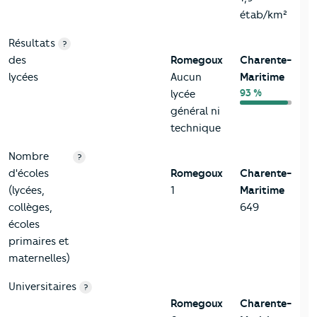
étab/km²
Résultats
?
des
Romegoux
Charente-
lycées
Aucun
Maritime
93 %
lycée
général ni
technique
Nombre
?
d'écoles
Romegoux
Charente-
(lycées,
1
Maritime
collèges,
649
écoles
primaires et
maternelles)
Universitaires
?
Romegoux
Charente-