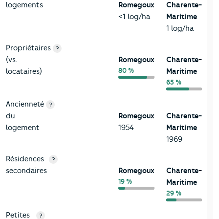
logements
Romegoux
Charente-
<1 log/ha
Maritime
1 log/ha
Propriétaires
?
(vs.
Romegoux
Charente-
80 %
locataires)
Maritime
65 %
Ancienneté
?
du
Romegoux
Charente-
logement
1954
Maritime
1969
Résidences
?
secondaires
Romegoux
Charente-
19 %
Maritime
29 %
Petites
?