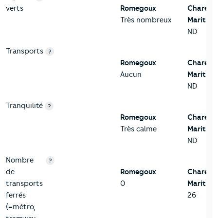
verts
Romegoux
Charent
Très nombreux
Maritime
ND
Transports
?
Romegoux
Charent
Aucun
Maritime
ND
Tranquilité
?
Romegoux
Charent
Très calme
Maritime
ND
Nombre
?
de
Romegoux
Charent
transports
0
Maritime
ferrés
26
(=métro,