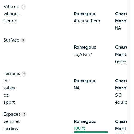
Ville et
?
villages
Romegoux
Charent
fleuris
Aucune fleur
Maritime
NA
Surface
?
Romegoux
Charent
13,3 Km²
Maritime
6906,8 
Terrains
?
et
Romegoux
Charent
salles
NA
Maritime
de
5,9
sport
équip/k
Espaces
?
verts et
Romegoux
Charent
100 %
jardins
Maritime