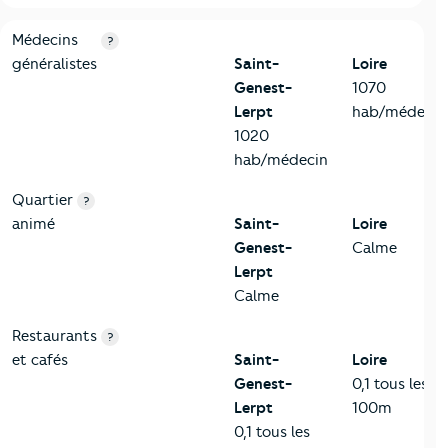
5-Commerces
Critères
Saint-Genest-Lerpt
Comparé au département 
Médecins
?
généralistes
Saint-
Loire
Genest-
1070
Lerpt
hab/médecin
1020
hab/médecin
Quartier
?
animé
Saint-
Loire
Genest-
Calme
Lerpt
Calme
Restaurants
?
et cafés
Saint-
Loire
Genest-
0,1 tous les
Lerpt
100m
0,1 tous les