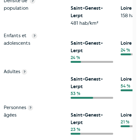
2-Habitants
Critères
Saint-Genest-Lerpt
Comparé au département 
Densité de
?
population
Saint-Genest-
Loire
Lerpt
158 hab
481 hab/km²
Enfants et
?
adolescents
Saint-Genest-
Loire
24 %
Lerpt
24 %
Adultes
?
Saint-Genest-
Loire
54 %
Lerpt
53 %
Personnes
?
âgées
Saint-Genest-
Loire
21 %
Lerpt
23 %