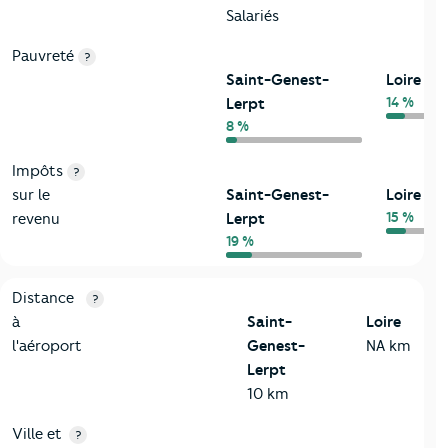
Salariés
Pauvreté
?
Saint-Genest-
Loire
14 %
Lerpt
8 %
Impôts
?
sur le
Saint-Genest-
Loire
15 %
revenu
Lerpt
19 %
3-Environnement
Critères
Saint-Genest-Lerpt
Comparé au département 
Distance
?
à
Saint-
Loire
l'aéroport
Genest-
NA km
Lerpt
10 km
Ville et
?