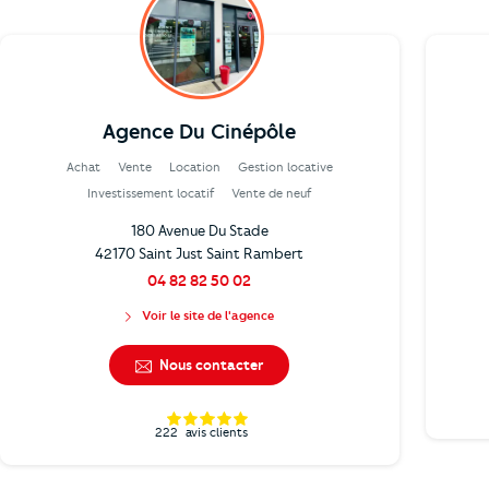
Agence Du Cinépôle
Achat
Vente
Location
Gestion locative
Investissement locatif
Vente de neuf
180 Avenue Du Stade
42170 Saint Just Saint Rambert
04 82 82 50 02
Voir le site de l'agence
Nous contacter
222
avis clients