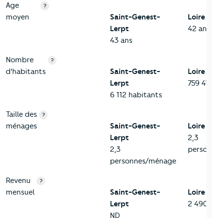
Age
?
moyen
Saint-Genest-
Loire
Lerpt
42 ans
43 ans
Nombre
?
d'habitants
Saint-Genest-
Loire
Lerpt
759 411 
6 112 habitants
Taille des
?
ménages
Saint-Genest-
Loire
Lerpt
2,3
2,3
personn
personnes/ménage
Revenu
?
mensuel
Saint-Genest-
Loire
Lerpt
2 490 eu
ND