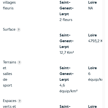
villages
Saint-
Loire
fleuris
Genest-
NA
Lerpt
2 fleurs
Surface
?
Saint-
Loire
Genest-
4793,2 Km²
Lerpt
12,7 Km²
Terrains
?
et
Saint-
Loire
salles
Genest-
6
de
Lerpt
équip/km²
sport
4,6
équip/km²
Espaces
?
verts et
Saint-
Loire