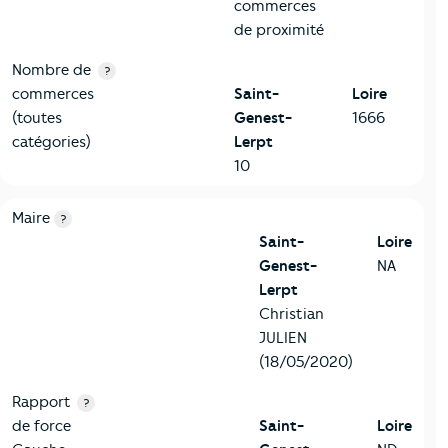
commerces
de proximité
Nombre de
?
commerces
Saint-
Loire
(toutes
Genest-
1666
catégories)
Lerpt
10
6-Politique
Critères
Saint-Genest-Lerpt
Comparé au département 
Maire
?
Saint-
Loire
Genest-
NA
Lerpt
Christian
JULIEN
(18/05/2020)
Rapport
?
de force
Saint-
Loire