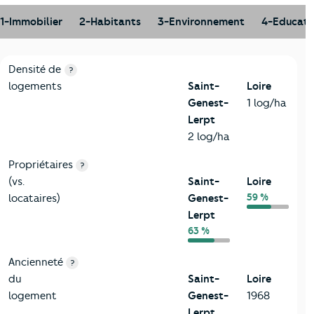
1-Immobilier
2-Habitants
3-Environnement
4-Educati
1-Immobilier
Critères
Saint-Genest-Lerpt
Comparé au département 
Densité de
?
logements
Saint-
Loire
Genest-
1 log/ha
Lerpt
2 log/ha
Propriétaires
?
(vs.
Saint-
Loire
59 %
locataires)
Genest-
Lerpt
63 %
Ancienneté
?
du
Saint-
Loire
logement
Genest-
1968
Lerpt