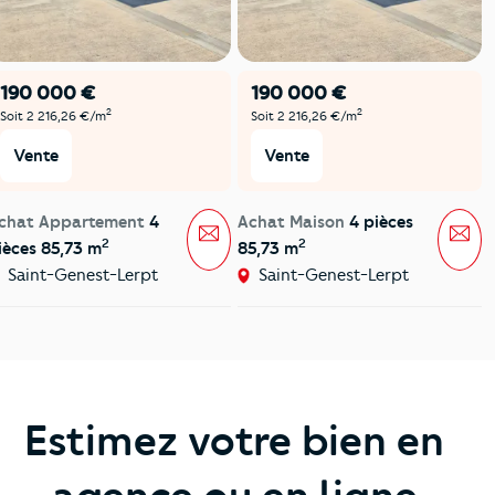
190 000 €
190 000 €
2
2
Soit 2 216,26 €/m
Soit 2 216,26 €/m
Vente
Vente
chat Appartement
4
Achat Maison
4 pièces
Message
Mes
2
2
ièces 85,73 m
85,73 m
Saint-Genest-Lerpt
Saint-Genest-Lerpt
Estimez votre bien en