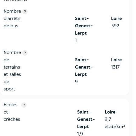
Nombre
?
d'arrêts
Saint-
Loire
de bus
Genest-
392
Lerpt
1
Nombre
?
de
Saint-
Loire
terrains
Genest-
1317
et salles
Lerpt
de
9
sport
4-Education
Critères
Saint-Genest-Lerpt
Comparé au département 
Ecoles
?
et
Saint-
Loire
crèches
Genest-
2,7
Lerpt
étab/km²
1,9