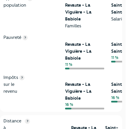
population
Revaute - La
Saint-M
Viguière - La
Sainte-
Babiole
Salariés
Familles
Pauvreté
?
Revaute - La
Saint-M
Viguière - La
Sainte-
11 %
Babiole
11 %
Impôts
?
sur le
Revaute - La
Saint-M
revenu
Viguière - La
Sainte-
16 %
Babiole
16 %
3-Environnement
Critères
Revaute - La Viguière - La Babiole
Comparé à l
Distance
?
à
Revaute - La
Saint-