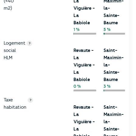
(<40
La
Maximin-
m2)
Viguière -
la-
La
Sainte-
Babiole
Baume
1 %
5 %
Logement
?
social
Revaute -
Saint-
HLM
La
Maximin-
Viguière -
la-
La
Sainte-
Babiole
Baume
0 %
3 %
Taxe
?
habitation
Revaute -
Saint-
La
Maximin-
Viguière -
la-
La
Sainte-