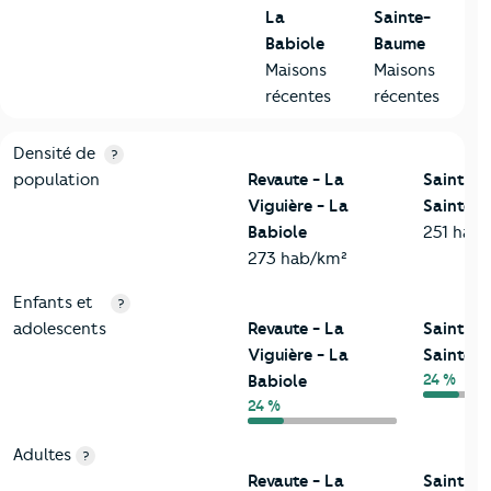
La
Sainte-
Babiole
Baume
Maisons
Maisons
récentes
récentes
2-Habitants
Critères
Revaute - La Viguière - La Babiole
Comparé à l
Densité de
?
population
Revaute - La
Saint-M
Viguière - La
Sainte-
Babiole
251 hab
273 hab/km²
Enfants et
?
adolescents
Revaute - La
Saint-M
Viguière - La
Sainte-
24 %
Babiole
24 %
Adultes
?
Revaute - La
Saint-M