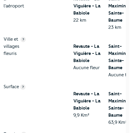
l'aéroport
Viguière - La
Maximin-la
Babiole
Sainte-
22 km
Baume
23 km
Ville et
?
villages
Revaute - La
Saint-
fleuris
Viguière - La
Maximin-la
Babiole
Sainte-
Aucune fleur
Baume
Aucune fleu
Surface
?
Revaute - La
Saint-
Viguière - La
Maximin-la
Babiole
Sainte-
9,9 Km²
Baume
63,9 Km²