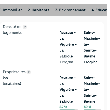
1-Immobilier
2-Habitants
3-Environnement
4-Educati
1-Immobilier
Critères
Revaute - La Viguière - La Babiole
Comparé à l
Densité de
?
logements
Revaute -
Saint-
La
Maximin-
Viguière -
la-
La
Sainte-
Babiole
Baume
1 log/ha
1 log/ha
Propriétaires
?
(vs.
Revaute -
Saint-
locataires)
La
Maximin-
Viguière -
la-
La
Sainte-
Babiole
Baume
84 %
69 %