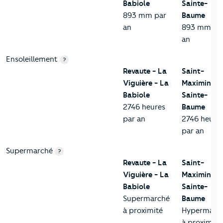
Babiole
Sainte-
893 mm par
Baume
an
893 mm pa
an
Ensoleillement
?
Revaute - La
Saint-
Viguière - La
Maximin-la
Babiole
Sainte-
2746 heures
Baume
par an
2746 heure
par an
Supermarché
?
Revaute - La
Saint-
Viguière - La
Maximin-la
Babiole
Sainte-
Supermarché
Baume
à proximité
Hypermarc
à proximité