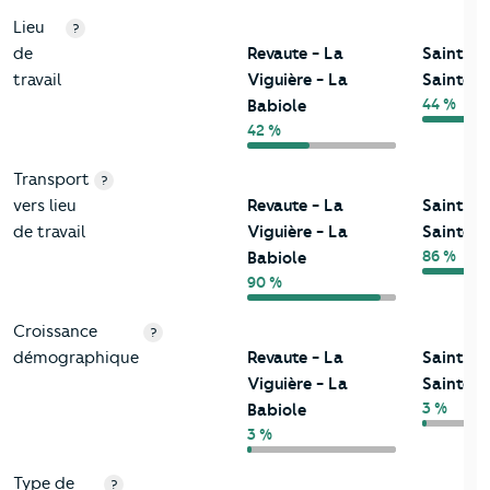
Lieu
?
de
Revaute - La
Saint-M
travail
Viguière - La
Sainte-
44 %
Babiole
42 %
Transport
?
vers lieu
Revaute - La
Saint-M
de travail
Viguière - La
Sainte-
86 %
Babiole
90 %
Croissance
?
démographique
Revaute - La
Saint-M
Viguière - La
Sainte-
3 %
Babiole
3 %
Type de
?