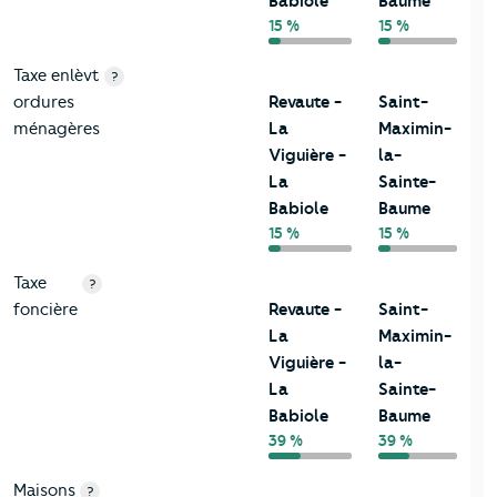
Babiole
Baume
15 %
15 %
Taxe enlèvt
?
ordures
Revaute -
Saint-
ménagères
La
Maximin-
Viguière -
la-
La
Sainte-
Babiole
Baume
15 %
15 %
Taxe
?
foncière
Revaute -
Saint-
La
Maximin-
Viguière -
la-
La
Sainte-
Babiole
Baume
39 %
39 %
Maisons
?