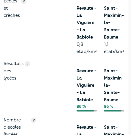
4-Education
Critères
Revaute - La Viguière - La Babiole
Comparé à l
Ecoles
?
et
Revaute -
Saint-
crèches
La
Maximin-
Viguière
la-
- La
Sainte-
Babiole
Baume
0,8
1,1
étab/km²
étab/km²
Résultats
?
des
Revaute -
Saint-
lycées
La
Maximin-
Viguière
la-
- La
Sainte-
Babiole
Baume
86 %
86 %
Nombre
?
d'écoles
Revaute -
Saint-
(lycées,
La
Maximin-