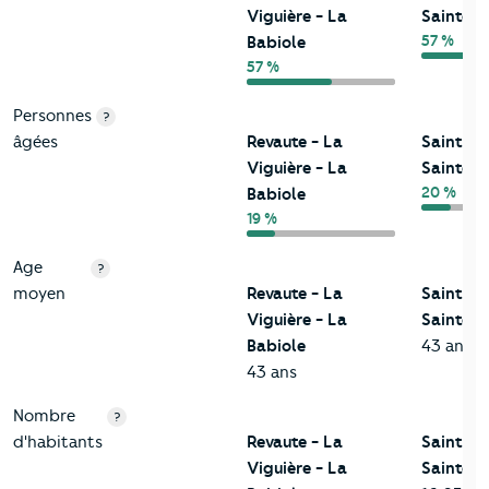
Viguière - La
Sainte-
57 %
Babiole
57 %
Personnes
?
âgées
Revaute - La
Saint-M
Viguière - La
Sainte-
20 %
Babiole
19 %
Age
?
moyen
Revaute - La
Saint-M
Viguière - La
Sainte-
Babiole
43 ans
43 ans
Nombre
?
d'habitants
Revaute - La
Saint-M
Viguière - La
Sainte-