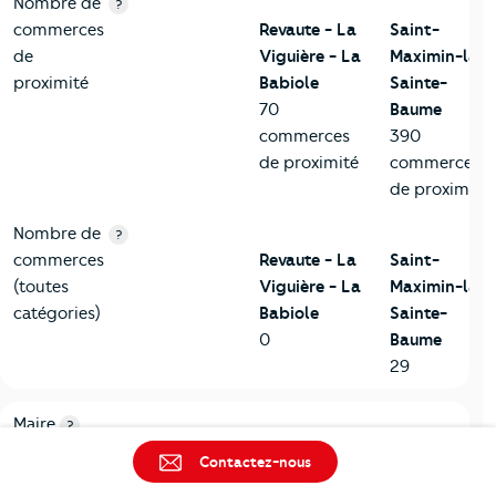
Nombre de
?
commerces
Revaute - La
Saint-
de
Viguière - La
Maximin-la-
proximité
Babiole
Sainte-
70
Baume
commerces
390
de proximité
commerces
de proximité
Nombre de
?
commerces
Revaute - La
Saint-
(toutes
Viguière - La
Maximin-la-
catégories)
Babiole
Sainte-
0
Baume
29
6-Politique
Critères
Revaute - La Viguière - La Babiole
Comparé à l
Maire
?
Revaute - La
Saint-
Contactez-nous
Viguière - La
Maximin-la-