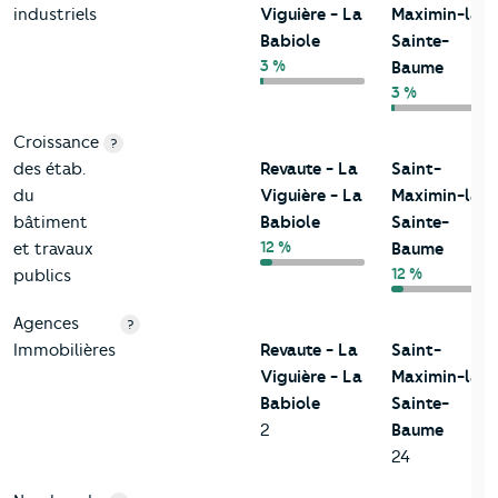
industriels
Viguière - La
Maximin-la-
Babiole
Sainte-
3 %
Baume
3 %
Croissance
?
des étab.
Revaute - La
Saint-
du
Viguière - La
Maximin-la-
bâtiment
Babiole
Sainte-
12 %
et travaux
Baume
12 %
publics
Agences
?
Immobilières
Revaute - La
Saint-
Viguière - La
Maximin-la-
Babiole
Sainte-
2
Baume
24