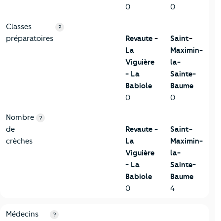
0
0
Classes
?
préparatoires
Revaute -
Saint-
La
Maximin-
Viguière
la-
- La
Sainte-
Babiole
Baume
0
0
Nombre
?
de
Revaute -
Saint-
crèches
La
Maximin-
Viguière
la-
- La
Sainte-
Babiole
Baume
0
4
5-Commerces
Critères
Revaute - La Viguière - La Babiole
Comparé à l
Médecins
?