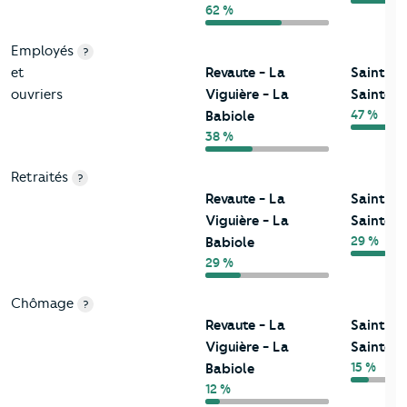
62 %
Employés
?
et
Revaute - La
Saint-M
ouvriers
Viguière - La
Sainte-
47 %
Babiole
38 %
Retraités
?
Revaute - La
Saint-M
Viguière - La
Sainte-
29 %
Babiole
29 %
Chômage
?
Revaute - La
Saint-M
Viguière - La
Sainte-
15 %
Babiole
12 %