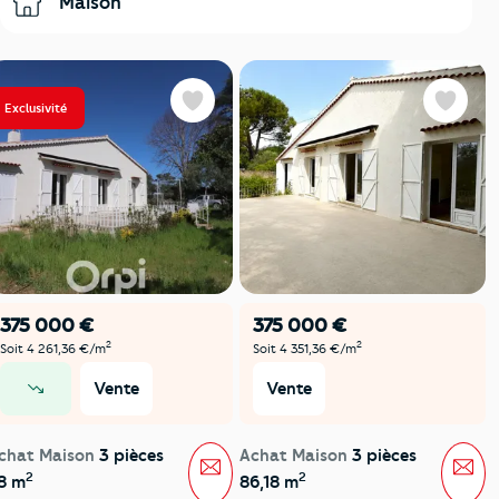
Maison
Exclusivité
Favoris
Favoris
375 000 €
375 000 €
2
2
Soit 4 261,36 €/m
Soit 4 351,36 €/m
Vente
Vente
prix en baisse
chat Maison
3 pièces
Achat Maison
3 pièces
Message
Mes
2
2
8 m
86,18 m