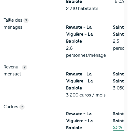
Babiole
16 037 h
2 710 habitants
Taille des
?
ménages
Revaute - La
Saint-M
Viguière - La
Sainte-
Babiole
2,5
2,6
personn
personnes/ménage
Revenu
?
mensuel
Revaute - La
Saint-M
Viguière - La
Sainte-
Babiole
3 050 eu
3 200 euros / mois
Cadres
?
Revaute - La
Saint-M
Viguière - La
Sainte-
53 %
Babiole