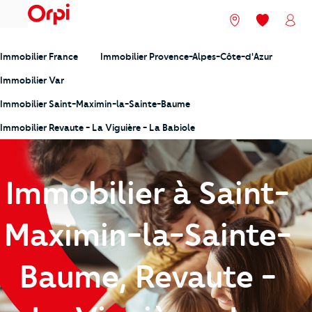
menu
Nos agences
Mes favori
Mon
Immobilier France
Immobilier Provence-Alpes-Côte-d'Azur
Immobilier Var
Immobilier Saint-Maximin-la-Sainte-Baume
Immobilier Revaute - La Viguière - La Babiole
Immobilier à Saint-
Maximin-la-Sainte-
Baume, Revaute -