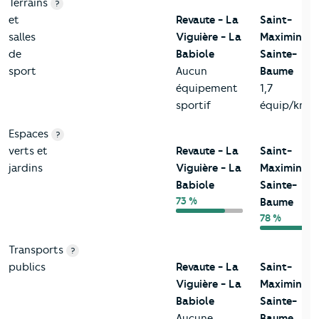
Terrains
?
et
Revaute - La
Saint-
salles
Viguière - La
Maximin-la
de
Babiole
Sainte-
sport
Aucun
Baume
équipement
1,7
sportif
équip/km²
Espaces
?
verts et
Revaute - La
Saint-
jardins
Viguière - La
Maximin-la
Babiole
Sainte-
73 %
Baume
78 %
Transports
?
publics
Revaute - La
Saint-
Viguière - La
Maximin-la
Babiole
Sainte-
Aucune
Baume