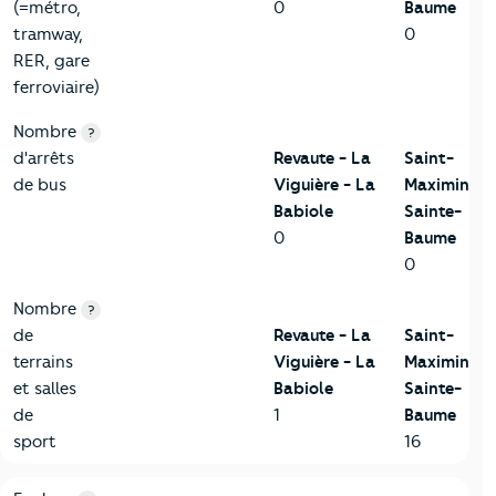
(=métro,
0
Baume
tramway,
0
RER, gare
ferroviaire)
Nombre
?
d'arrêts
Revaute - La
Saint-
de bus
Viguière - La
Maximin-la
Babiole
Sainte-
0
Baume
0
Nombre
?
de
Revaute - La
Saint-
terrains
Viguière - La
Maximin-la
et salles
Babiole
Sainte-
de
1
Baume
sport
16