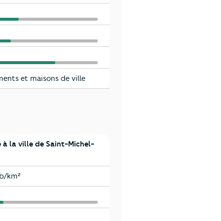
chel-sur-Orge
chel-sur-Orge
chel-sur-Orge
chel-sur-Orge
ents et maisons de ville
à la ville de Saint-Michel-
chel-sur-Orge
ab/km²
chel-sur-Orge
chel-sur-Orge