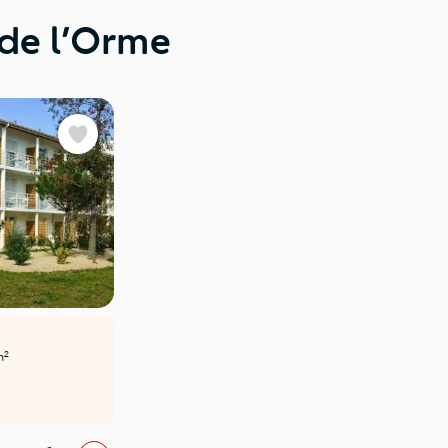
 de l’Orme
Favoris
2
m