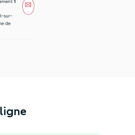
tement
1
Message
l-sur-
ne de
ligne