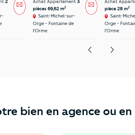
nt
2
Achat Appartement
3
Achat Appar
Message
Message
2
2
pièces 69,62 m
pièce 28 m
r-
Saint-Michel-sur-
Saint-Miche
e
Orge - Fontaine de
Orge - Fontai
l’Orme
l’Orme
tre bien en agence ou en 