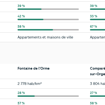
Fontaine de l’Orme
39 %
Saint-Mi
39 %
Fontaine de l’Orme
42 %
Saint-Mi
33 %
Fontaine de l’Orme
58 %
Saint-Mi
67 %
Fontaine de l’Orme
Saint-Mi
Appartements et maisons de ville
Appartem
Fontaine de l’Orme
Comparé 
sur-Orge
Fontaine de l’Orme
Saint-Mi
2 778 hab/km²
3 804 h
Fontaine de l’Orme
28 %
Saint-Mi
27 %
Fontaine de l’Orme
57 %
Saint-Mi
58 %