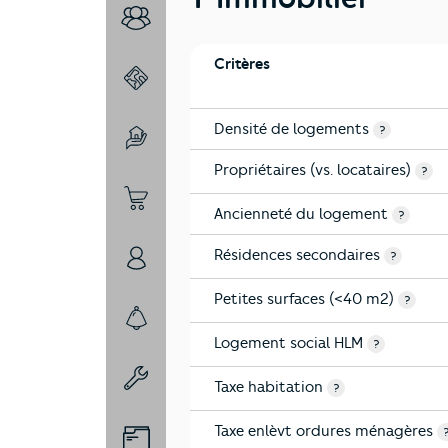
2-Habitants
Critères
3-Environnement
Densité de logements
?
4-Education
Propriétaires (vs. locataires)
?
5-Commerces
Ancienneté du logement
?
Résidences secondaires
?
6-Politique
Petites surfaces (<40 m2)
?
7-Sécurité
Logement social HLM
?
Taxe habitation
8-Chauffage
?
Taxe enlèvt ordures ménagères
9-Diagnostic risques