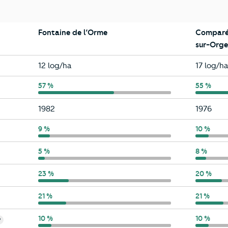
Fontaine de l’Orme
Comparé 
sur-Orge
Fontaine de l’Orme
Saint-Mi
12 log/ha
17 log/ha
Fontaine de l’Orme
57 %
Saint-Mi
55 %
Fontaine de l’Orme
Saint-Mi
1982
1976
Fontaine de l’Orme
9 %
Saint-Mi
10 %
Fontaine de l’Orme
5 %
Saint-Mi
8 %
Fontaine de l’Orme
23 %
Saint-Mi
20 %
Fontaine de l’Orme
21 %
Saint-Mi
21 %
Fontaine de l’Orme
10 %
Saint-Mi
10 %
?