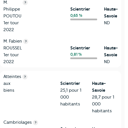
M.
?
Philippe
Scientrier
Haute-
0,65 %
POUTOU
Savoie
1er tour
ND
2022
M. Fabien
?
ROUSSEL
Scientrier
Haute-
0,81 %
1er tour
Savoie
2022
ND
7-Sécurité
Critères
Scientrier
Comparé au département Haute-Sav
Atteintes
?
aux
Scientrier
Haute-
biens
25,1 pour 1
Savoie
000
28,7 pour 1
habitants
000
habitants
Cambriolages
?