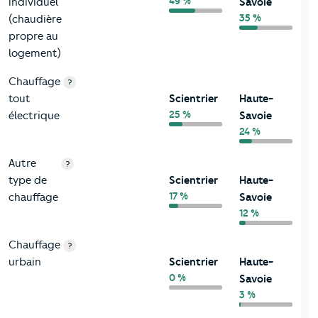
49 %
individuel
Savoie
35 %
(chaudière
propre au
logement)
Chauffage
?
tout
Scientrier
Haute-
25 %
électrique
Savoie
24 %
Autre
?
type de
Scientrier
Haute-
17 %
chauffage
Savoie
12 %
Chauffage
?
urbain
Scientrier
Haute-
0 %
Savoie
3 %