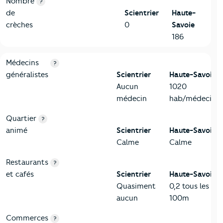
Nombre
?
de
Scientrier
Haute-
crèches
0
Savoie
186
5-Commerces
Critères
Scientrier
Comparé au département Haute-Sav
Médecins
?
généralistes
Scientrier
Haute-Savoie
Aucun
1020
médecin
hab/médecin
Quartier
?
animé
Scientrier
Haute-Savoie
Calme
Calme
Restaurants
?
et cafés
Scientrier
Haute-Savoie
Quasiment
0,2 tous les
aucun
100m
Commerces
?