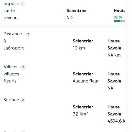
Impôts
?
sur le
Scientrier
Haute-S
16 %
revenu
ND
3-Environnement
Critères
Scientrier
Comparé au département Haute-Sav
Distance
?
à
Scientrier
Haute-
l'aéroport
10 km
Savoie
NA km
Ville et
?
villages
Scientrier
Haute-
fleuris
Aucune fleur
Savoie
NA
Surface
?
Scientrier
Haute-
7,2 Km²
Savoie
4594,6 Km²