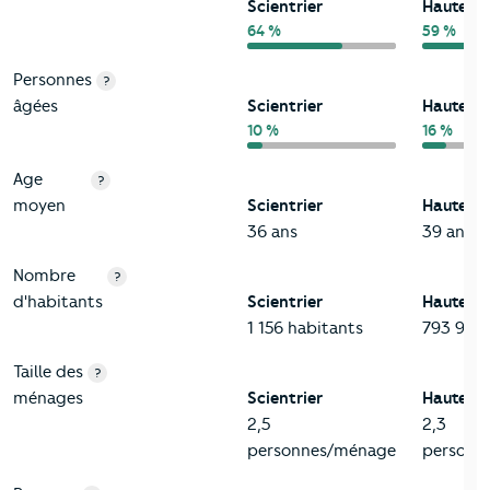
Scientrier
Haute-S
64 %
59 %
Personnes
?
âgées
Scientrier
Haute-S
10 %
16 %
Age
?
moyen
Scientrier
Haute-S
36 ans
39 ans
Nombre
?
d'habitants
Scientrier
Haute-S
1 156 habitants
793 938 
Taille des
?
ménages
Scientrier
Haute-S
2,5
2,3
personnes/ménage
personn