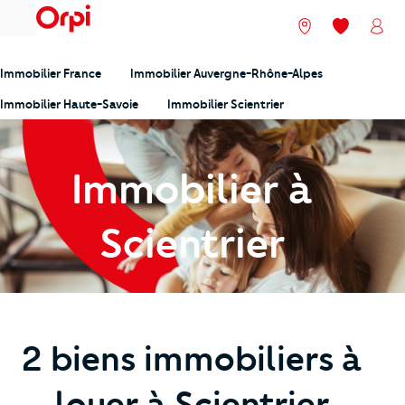
menu
Nos agences
Mes favori
Mon
Immobilier France
Immobilier Auvergne-Rhône-Alpes
Immobilier Haute-Savoie
Immobilier Scientrier
Immobilier à
Scientrier
2 biens immobiliers à
louer à Scientrier