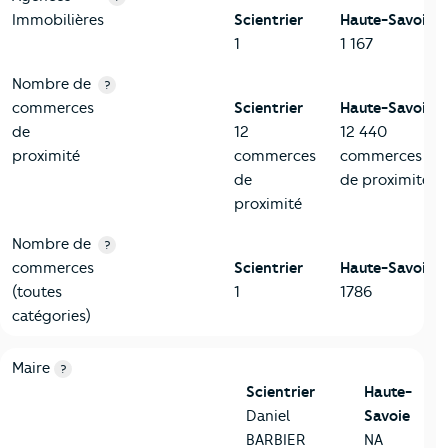
Immobilières
Scientrier
Haute-Savoie
1
1 167
Nombre de
?
commerces
Scientrier
Haute-Savoie
de
12
12 440
proximité
commerces
commerces
de
de proximité
proximité
Nombre de
?
commerces
Scientrier
Haute-Savoie
(toutes
1
1786
catégories)
6-Politique
Critères
Scientrier
Comparé au département Haute-Sav
Maire
?
Scientrier
Haute-
Daniel
Savoie
BARBIER
NA