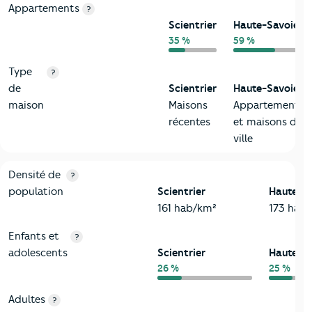
Appartements
?
Scientrier
Haute-Savoie
35 %
59 %
Type
?
de
Scientrier
Haute-Savoie
maison
Maisons
Appartements
récentes
et maisons de
ville
2-Habitants
Critères
Scientrier
Comparé au département Haute-Sav
Densité de
?
population
Scientrier
Haute-S
161 hab/km²
173 hab
Enfants et
?
adolescents
Scientrier
Haute-S
26 %
25 %
Adultes
?