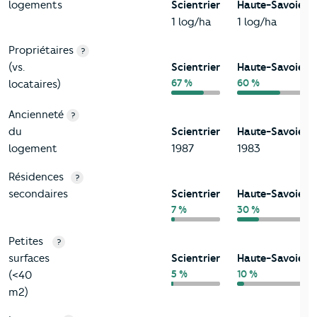
logements
Scientrier
Haute-Savoie
1 log/ha
1 log/ha
Propriétaires
?
(vs.
Scientrier
Haute-Savoie
67 %
60 %
locataires)
Ancienneté
?
du
Scientrier
Haute-Savoie
logement
1987
1983
Résidences
?
secondaires
Scientrier
Haute-Savoie
7 %
30 %
Petites
?
surfaces
Scientrier
Haute-Savoie
5 %
10 %
(<40
m2)