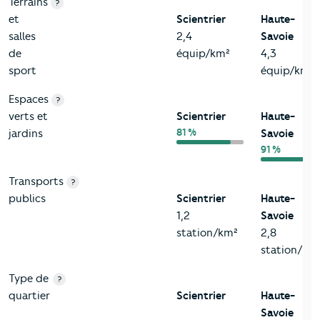
Terrains
?
et
Scientrier
Haute-
salles
2,4
Savoie
de
équip/km²
4,3
sport
équip/km²
Espaces
?
verts et
Scientrier
Haute-
81 %
jardins
Savoie
91 %
Transports
?
publics
Scientrier
Haute-
1,2
Savoie
station/km²
2,8
station/km
Type de
?
quartier
Scientrier
Haute-
Savoie