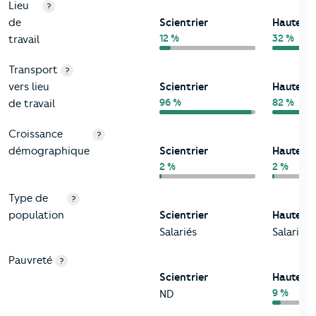
Lieu
?
de
Scientrier
Haute-S
12 %
32 %
travail
Transport
?
vers lieu
Scientrier
Haute-S
96 %
82 %
de travail
Croissance
?
démographique
Scientrier
Haute-S
2 %
2 %
Type de
?
population
Scientrier
Haute-S
Salariés
Salariés
Pauvreté
?
Scientrier
Haute-S
9 %
ND