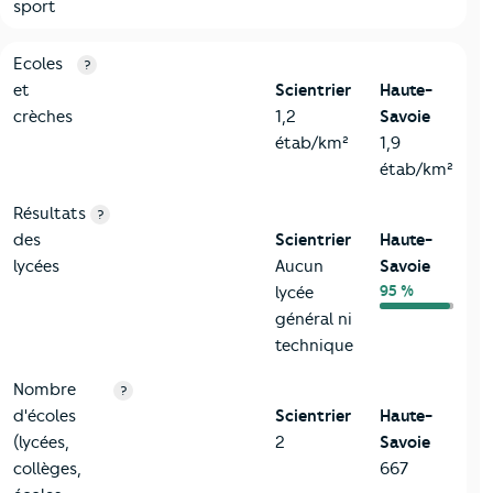
sport
4-Education
Critères
Scientrier
Comparé au département Haute-Sav
Ecoles
?
et
Scientrier
Haute-
crèches
1,2
Savoie
étab/km²
1,9
étab/km²
Résultats
?
des
Scientrier
Haute-
lycées
Aucun
Savoie
95 %
lycée
général ni
technique
Nombre
?
d'écoles
Scientrier
Haute-
(lycées,
2
Savoie
collèges,
667