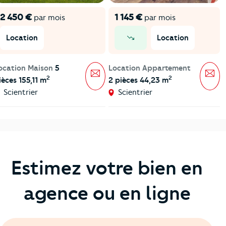
2 450 €
1 145 €
par mois
par mois
Location
Location
prix en baisse
ocation Maison
5
Location Appartement
Message
Mes
2
2
ièces 155,11 m
2 pièces 44,23 m
Scientrier
Scientrier
Estimez votre bien en
agence ou en ligne