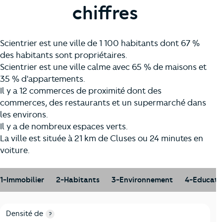
chiffres
Scientrier est une ville de 1 100 habitants dont 67 %
des habitants sont propriétaires.
Scientrier est une ville calme avec 65 % de maisons et
35 % d'appartements.
Il y a 12 commerces de proximité dont des
commerces, des restaurants et un supermarché dans
les environs.
Il y a de nombreux espaces verts.
La ville est située à 21 km de Cluses ou 24 minutes en
voiture.
1-Immobilier
2-Habitants
3-Environnement
4-Educati
1-Immobilier
Critères
Scientrier
Comparé au département Haute-Sav
Densité de
?