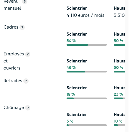
Revenu
?
mensuel
Scientrier
Haute-S
4 110 euros / mois
3 510 eu
Cadres
?
Scientrier
Haute-S
54 %
50 %
Employés
?
et
Scientrier
Haute-S
46 %
50 %
ouvriers
Retraités
?
Scientrier
Haute-S
18 %
23 %
Chômage
?
Scientrier
Haute-S
5 %
10 %