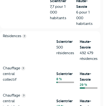
Scientrier
Haute-
7,7 pour 1
Savoie
000
6 pour 1
habitants
000
habitants
8-Chauffage
Critères
Scientrier
Comparé au département Haute-Sav
Résidences
?
Scientrier
Haute-
500
Savoie
résidences
492 479
résidences
Chauffage
?
central
Scientrier
Haute-
8 %
collectif
Savoie
29 %
Chauffage
?
central
Scientrier
Haute-