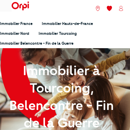
menu
Nos agences
Mes favori
Mon
Immobilier France
Immobilier Hauts-de-France
Immobilier Nord
Immobilier Tourcoing
Immobilier Belencontre - Fin de la Guerre
Immobilier à
Tourcoing,
Belencontre - Fin
de la Guerre