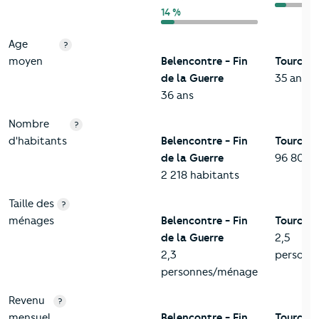
14 %
Age
?
moyen
Belencontre - Fin
Tourcoi
de la Guerre
35 ans
36 ans
Nombre
?
d'habitants
Belencontre - Fin
Tourcoi
de la Guerre
96 809 h
2 218 habitants
Taille des
?
ménages
Belencontre - Fin
Tourcoi
de la Guerre
2,5
2,3
personn
personnes/ménage
Revenu
?
mensuel
Belencontre - Fin
Tourcoi