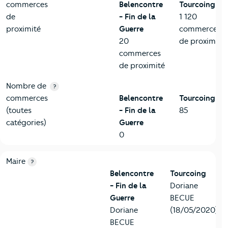
commerces
Belencontre
Tourcoing
de
- Fin de la
1 120
proximité
Guerre
commerces
20
de proximité
commerces
de proximité
Nombre de
?
commerces
Belencontre
Tourcoing
(toutes
- Fin de la
85
catégories)
Guerre
0
6-Politique
Critères
Belencontre - Fin de la Guerre
Comparé à la vil
Maire
?
Belencontre
Tourcoing
- Fin de la
Doriane
Guerre
BECUE
Doriane
(18/05/2020)
BECUE