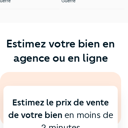
uerre
Guerre
Estimez votre bien en
agence ou en ligne
En ligne
💻
Estimez le prix de vente
de votre bien
en moins de
2 minutes