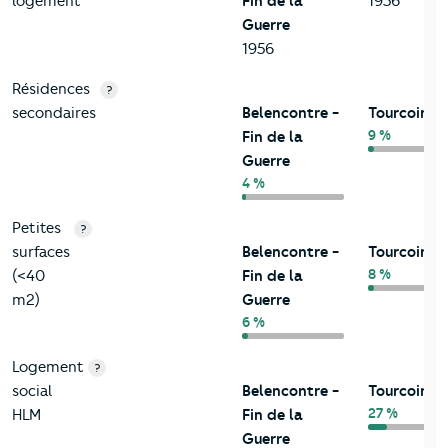
logement
Fin de la
1956
Guerre
1956
Résidences
?
secondaires
Belencontre -
Tourcoing
9 %
Fin de la
Guerre
4 %
Petites
?
surfaces
Belencontre -
Tourcoing
8 %
(<40
Fin de la
m2)
Guerre
6 %
Logement
?
social
Belencontre -
Tourcoing
27 %
HLM
Fin de la
Guerre