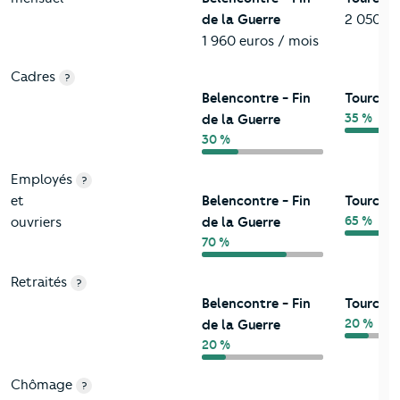
de la Guerre
2 050 eu
1 960 euros / mois
Cadres
?
Belencontre - Fin
Tourcoi
35 %
de la Guerre
30 %
Employés
?
et
Belencontre - Fin
Tourcoi
65 %
ouvriers
de la Guerre
70 %
Retraités
?
Belencontre - Fin
Tourcoi
20 %
de la Guerre
20 %
Chômage
?