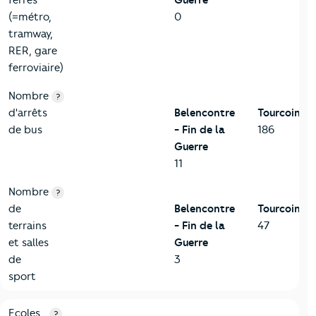
ferrés
Guerre
(=métro,
0
tramway,
RER, gare
ferroviaire)
Nombre
?
d'arrêts
Belencontre
Tourcoing
de bus
- Fin de la
186
Guerre
11
Nombre
?
de
Belencontre
Tourcoing
terrains
- Fin de la
47
et salles
Guerre
de
3
sport
4-Education
Critères
Belencontre - Fin de la Guerre
Comparé à la vil
Ecoles
?