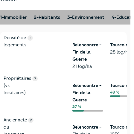
1-Immobilier
2-Habitants
3-Environnement
4-Educati
1-Immobilier
Critères
Belencontre - Fin de la Guerre
Comparé à la vil
Densité de
?
logements
Belencontre -
Tourcoing
Fin de la
28 log/ha
Guerre
21 log/ha
Propriétaires
?
(vs.
Belencontre -
Tourcoing
48 %
locataires)
Fin de la
Guerre
37 %
Ancienneté
?
du
Belencontre -
Tourcoing