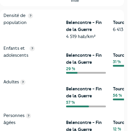
ville
2-Habitants
Critères
Belencontre - Fin de la Guerre
Comparé à la vil
Densité de
?
population
Belencontre - Fin
Tourcoi
de la Guerre
6 413 h
4 519 hab/km²
Enfants et
?
adolescents
Belencontre - Fin
Tourcoi
31 %
de la Guerre
29 %
Adultes
?
Belencontre - Fin
Tourcoi
56 %
de la Guerre
57 %
Personnes
?
âgées
Belencontre - Fin
Tourcoi
12 %
de la Guerre