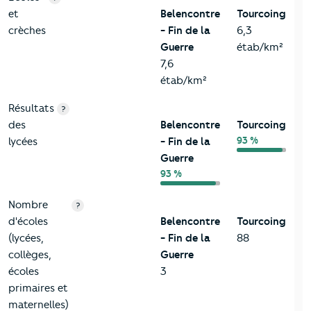
et
Belencontre
Tourcoing
crèches
- Fin de la
6,3
Guerre
étab/km²
7,6
étab/km²
Résultats
?
des
Belencontre
Tourcoing
93 %
lycées
- Fin de la
Guerre
93 %
Nombre
?
d'écoles
Belencontre
Tourcoing
(lycées,
- Fin de la
88
collèges,
Guerre
écoles
3
primaires et
maternelles)