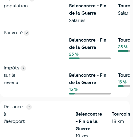
population
Belencontre - Fin
Tourcoi
de la Guerre
Salariés
Salariés
Pauvreté
?
Belencontre - Fin
Tourcoi
25 %
de la Guerre
25 %
Impôts
?
sur le
Belencontre - Fin
Tourcoi
13 %
revenu
de la Guerre
13 %
3-Environnement
Critères
Belencontre - Fin de la Guerre
Comparé à la vil
Distance
?
à
Belencontre
Tourcoing
l'aéroport
- Fin de la
18 km
Guerre
19 km