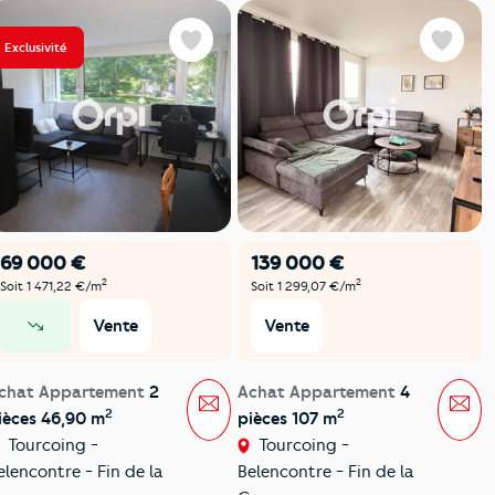
Exclusivité
Favoris
Favoris
69 000 €
139 000 €
2
2
Soit 1 471,22 €/m
Soit 1 299,07 €/m
Vente
Vente
prix en baisse
chat Appartement
2
Achat Appartement
4
Message
Mes
2
2
ièces 46,90 m
pièces 107 m
Tourcoing -
Tourcoing -
elencontre - Fin de la
Belencontre - Fin de la