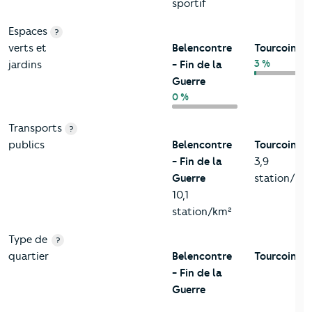
sportif
Espaces
?
verts et
Belencontre
Tourcoing
3 %
jardins
- Fin de la
Guerre
0 %
Transports
?
publics
Belencontre
Tourcoing
- Fin de la
3,9
Guerre
station/km
10,1
station/km²
Type de
?
quartier
Belencontre
Tourcoing
- Fin de la
Guerre