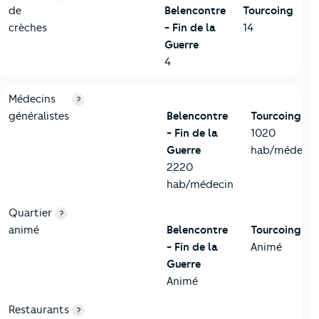
de
Belencontre
Tourcoing
crèches
- Fin de la
14
Guerre
4
5-Commerces
Critères
Belencontre - Fin de la Guerre
Comparé à la vil
Médecins
?
généralistes
Belencontre
Tourcoing
- Fin de la
1020
Guerre
hab/médecin
2220
hab/médecin
Quartier
?
animé
Belencontre
Tourcoing
- Fin de la
Animé
Guerre
Animé
Restaurants
?