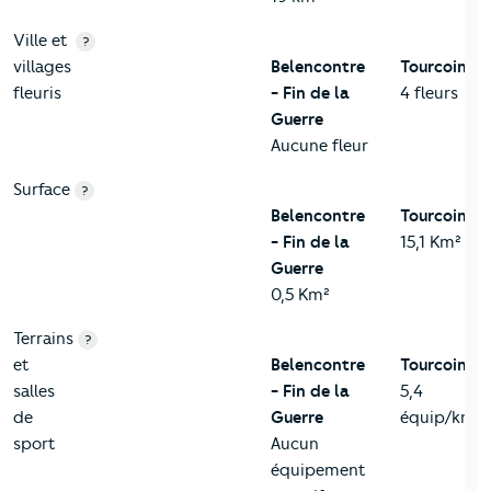
Ville et
?
villages
Belencontre
Tourcoing
fleuris
- Fin de la
4 fleurs
Guerre
Aucune fleur
Surface
?
Belencontre
Tourcoing
- Fin de la
15,1 Km²
Guerre
0,5 Km²
Terrains
?
et
Belencontre
Tourcoing
salles
- Fin de la
5,4
de
Guerre
équip/km²
sport
Aucun
équipement