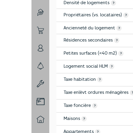
Densité de logements
?
Propriétaires (vs. locataires)
4-Education
?
Ancienneté du logement
?
5-Commerces
Résidences secondaires
?
6-Politique
Petites surfaces (<40 m2)
?
Logement social HLM
?
7-Sécurité
Taxe habitation
?
8-Chauffage
Taxe enlèvt ordures ménagères
9-Diagnostic risques
Taxe foncière
?
Maisons
?
10-Logement
Appartements
?