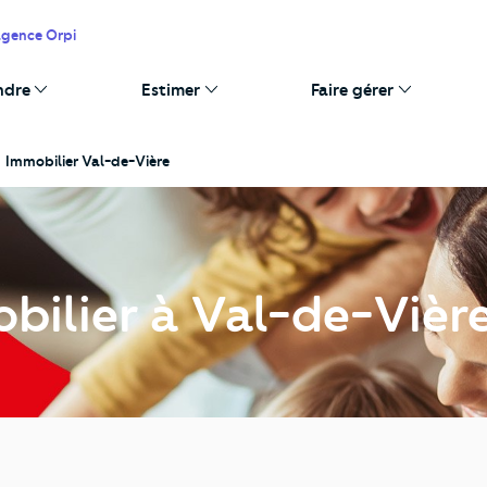
agence Orpi
ndre
Estimer
Faire gérer
Immobilier Val-de-Vière
bilier à Val-de-Vièr