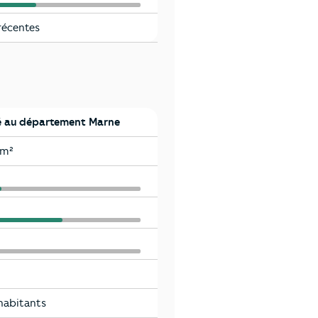
récentes
 au département Marne
km²
habitants