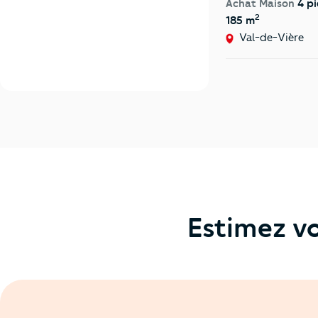
Achat Maison
4 pi
2
185 m
Val-de-Vière
Estimez vo