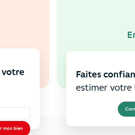
E
 votre
Faites confia
s
estimer votre 
Cont
r mon bien