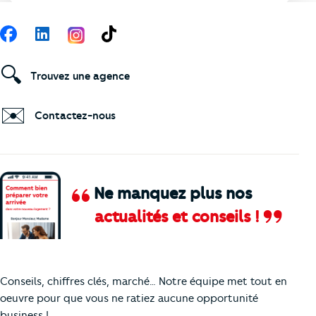
Suivez-nous
Facebook
LinkedIn
TikTok
🔍
Trouvez une agence
✉️
Contactez-nous
Ne manquez plus nos
actualités et conseils !
Comment je vais faire pour suivre le marc
Conseils, chiffres clés, marché… Notre équipe met tout en
oeuvre pour que vous ne ratiez aucune opportunité
business !