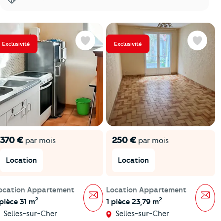
Exclusivité
Exclusivité
Favoris
Favoris
370 €
250 €
par mois
par mois
Location
Location
ocation Appartement
Location Appartement
Message
Mes
2
2
 pièce 31 m
1 pièce 23,79 m
Selles-sur-Cher
Selles-sur-Cher