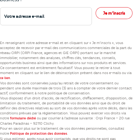
Votre adresse e-mail
Je m’inscris
En renseignant votre adresse e-mail et en cliquant sur « Je m’inscris », vous
acceptez de recevoir par e-mail des communications commerciales de la part du
réseau ORPI (ORPI France, agences et GIE ORPI) portant sur le marché
immobilier, notamment des analyses, chiffres clés, tendances, conseils,
opportunités business ainsi que des informations sur nos produits et services.
Ce consentement est entièrement facultatif. Vous pouvez le retirer à tout
moment en cliquant sur le lien de désinscription présent dans nos e-mails ou via
.
ce lien
Vos données sont conservées jusqu’au retrait de votre consentement ou
pendant une durée maximale de trois (3) ans à compter de votre dernier contact
actif, conformément à notre politique de conservation.
Vous disposez d’un droit d’accès, de rectification, d’effacement, d’opposition, de
limitation du traitement, de portabilité de vos données ainsi que du droit de
définir des directives relatives au sort de vos données après votre décès, dans les
conditions prévues par la réglementation. Vous pouvez exercer vos droits via
notre
ou par courrier à l’adresse suivante : Orpi France – 20 rue
formulaire dédié
Charles Paradinas – 92110 Clichy.
Pour en savoir plus sur le traitement de vos données personnelles, consultez
notre
.
Politique de protection des données
Si vous estimez, après nous avoir contactés, que vos droits ne sont pas