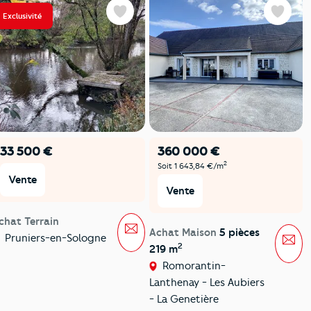
Exclusivité
Favoris
Favoris
33 500 €
360 000 €
2
Soit 1 643,84 €/m
Vente
Vente
chat Terrain
Message
Achat Maison
5 pièces
Mes
Pruniers-en-Sologne
2
219 m
Romorantin-
Lanthenay - Les Aubiers
- La Genetière