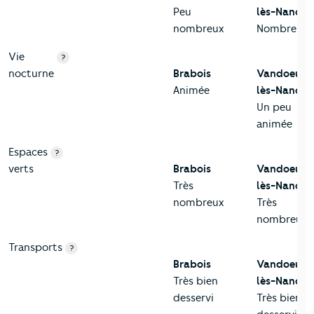
Peu
lès-Nancy
nombreux
Nombreux
Vie
?
nocturne
Brabois
Vandoeuvr
Animée
lès-Nancy
Un peu
animée
Espaces
?
verts
Brabois
Vandoeuvr
Très
lès-Nancy
nombreux
Très
nombreux
Transports
?
Brabois
Vandoeuvr
Très bien
lès-Nancy
desservi
Très bien