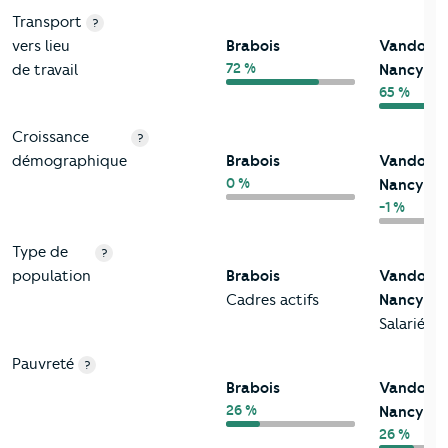
Transport
?
vers lieu
Brabois
Vandoeuv
72 %
de travail
Nancy
65 %
Croissance
?
démographique
Brabois
Vandoeuv
0 %
Nancy
-1 %
Type de
?
population
Brabois
Vandoeuv
Cadres actifs
Nancy
Salariés
Pauvreté
?
Brabois
Vandoeuv
26 %
Nancy
26 %