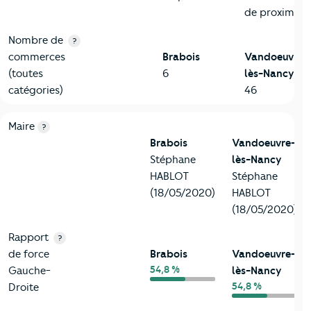
de proximité
Nombre de
?
commerces
Brabois
Vandoeuvre-
(toutes
6
lès-Nancy
catégories)
46
6-Politique
Critères
Brabois
Comparé à la ville de Vandoeuvre-lès
Maire
?
Brabois
Vandoeuvre-
Stéphane
lès-Nancy
HABLOT
Stéphane
(18/05/2020)
HABLOT
(18/05/2020)
Rapport
?
de force
Brabois
Vandoeuvre-
54,8 %
Gauche-
lès-Nancy
54,8 %
Droite