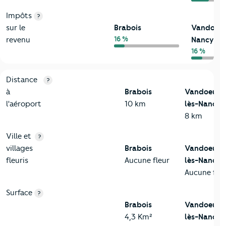
Impôts
?
sur le
Brabois
Vandoeuv
16 %
revenu
Nancy
16 %
3-Environnement
Critères
Brabois
Comparé à la ville de Vandoeuvre-lès
Distance
?
à
Brabois
Vandoeuvr
l'aéroport
10 km
lès-Nancy
8 km
Ville et
?
villages
Brabois
Vandoeuvr
fleuris
Aucune fleur
lès-Nancy
Aucune fleu
Surface
?
Brabois
Vandoeuvr
4,3 Km²
lès-Nancy