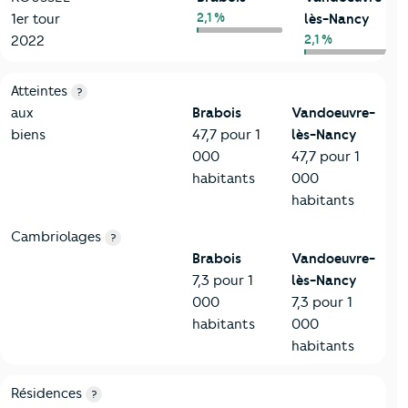
2,1 %
1er tour
lès-Nancy
2,1 %
2022
7-Sécurité
Critères
Brabois
Comparé à la ville de Vandoeuvre-lès
Atteintes
?
aux
Brabois
Vandoeuvre-
biens
47,7 pour 1
lès-Nancy
000
47,7 pour 1
habitants
000
habitants
Cambriolages
?
Brabois
Vandoeuvre-
7,3 pour 1
lès-Nancy
000
7,3 pour 1
habitants
000
habitants
8-Chauffage
Critères
Brabois
Comparé à la ville de Vandoeuvre-lès
Résidences
?