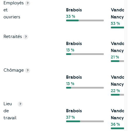
Employés
?
et
Brabois
Vandoeuv
33 %
ouvriers
Nancy
53 %
Retraités
?
Brabois
Vandoeuv
13 %
Nancy
21 %
Chômage
?
Brabois
Vandoeuv
13 %
Nancy
22 %
Lieu
?
de
Brabois
Vandoeuv
37 %
travail
Nancy
36 %