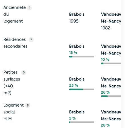
Ancienneté
?
du
Brabois
Vandoeuvre-
logement
1995
lès-Nancy
1982
Résidences
?
secondaires
Brabois
Vandoeuvre-
13 %
lès-Nancy
10 %
Petites
?
surfaces
Brabois
Vandoeuvre-
55 %
(<40
lès-Nancy
26 %
m2)
Logement
?
social
Brabois
Vandoeuvre-
5 %
HLM
lès-Nancy
28 %