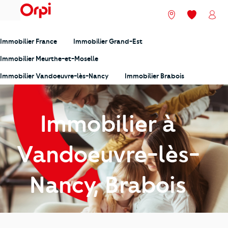
menu
Nos agences
Mes favori
Mon
Immobilier France
Immobilier Grand-Est
Immobilier Meurthe-et-Moselle
Immobilier Vandoeuvre-lès-Nancy
Immobilier Brabois
Immobilier à
Vandoeuvre-lès-
Nancy, Brabois