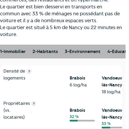
Le quartier est bien desservi en transports en
commun avec 33 % de ménages ne possédant pas de
voiture et il y a de nombreux espaces verts.
Le quartier est situé à 5 km de Nancy ou 22 minutes en
voiture.
1-Immobilier
2-Habitants
3-Environnement
4-Educati
1-Immobilier
Critères
Brabois
Comparé à la ville de Vandoeuvre-lès
Densité de
?
logements
Brabois
Vandoeuvre-
6 log/ha
lès-Nancy
18 log/ha
Propriétaires
?
(vs.
Brabois
Vandoeuvre-
32 %
locataires)
lès-Nancy
33 %