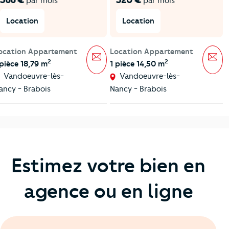
366 €
520 €
par mois
par mois
Location
Location
ocation Appartement
Location Appartement
Message
Mes
2
2
 pièce 18,79 m
1 pièce 14,50 m
Vandoeuvre-lès-
Vandoeuvre-lès-
ancy - Brabois
Nancy - Brabois
Estimez votre bien en
agence ou en ligne