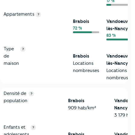
17 %
Appartements
?
Brabois
Vandoeuvre-
72 %
lès-Nancy
83 %
Type
?
de
Brabois
Vandoeuvre-
maison
Locations
lès-Nancy
nombreuses
Locations
nombreuses
2-Habitants
Critères
Brabois
Comparé à la ville de Vandoeuvre-lès
Densité de
?
population
Brabois
Vandoeuv
909 hab/km²
Nancy
3 179 ha
Enfants et
?
adolescents
Brabois
Vandoeuv