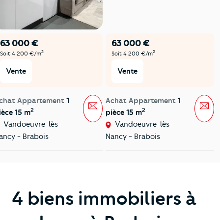
63 000 €
63 000 €
2
2
Soit 4 200 €/m
Soit 4 200 €/m
Vente
Vente
chat Appartement
1
Achat Appartement
1
Message
Mes
2
2
ièce 15 m
pièce 15 m
Vandoeuvre-lès-
Vandoeuvre-lès-
ancy - Brabois
Nancy - Brabois
4 biens immobiliers à