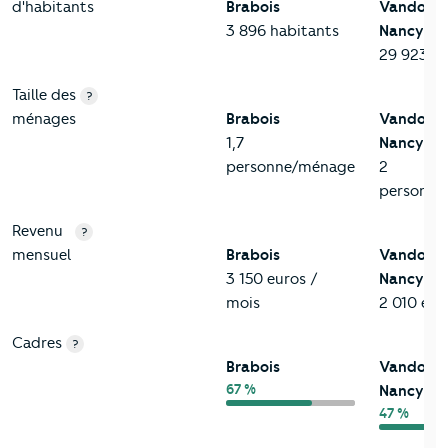
d'habitants
Brabois
Vandoeuv
3 896 habitants
Nancy
29 923 ha
Taille des
?
ménages
Brabois
Vandoeuv
1,7
Nancy
personne/ménage
2
personne
Revenu
?
mensuel
Brabois
Vandoeuv
3 150 euros /
Nancy
mois
2 010 eur
Cadres
?
Brabois
Vandoeuv
67 %
Nancy
47 %