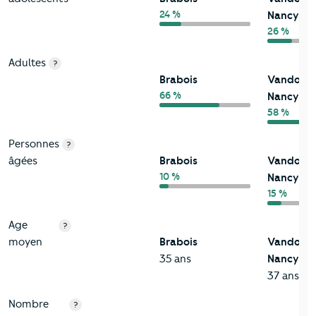
24 %
Nancy
26 %
Adultes
?
Brabois
Vandoeuv
66 %
Nancy
58 %
Personnes
?
âgées
Brabois
Vandoeuv
10 %
Nancy
15 %
Age
?
moyen
Brabois
Vandoeuv
35 ans
Nancy
37 ans
Nombre
?