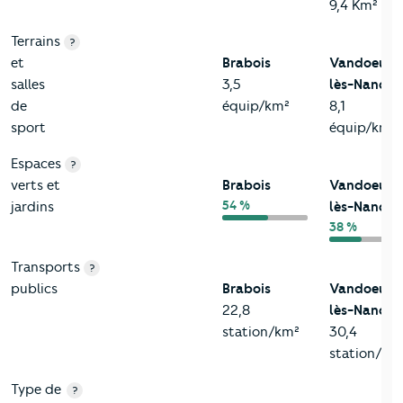
9,4 Km²
Terrains
?
et
Brabois
Vandoeuvr
salles
3,5
lès-Nancy
de
équip/km²
8,1
sport
équip/km²
Espaces
?
verts et
Brabois
Vandoeuvr
54 %
jardins
lès-Nancy
38 %
Transports
?
publics
Brabois
Vandoeuvr
22,8
lès-Nancy
station/km²
30,4
station/km
Type de
?