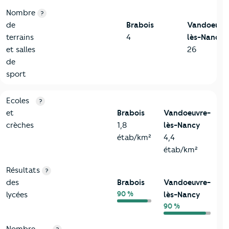
Nombre
?
de
Brabois
Vandoeuvr
terrains
4
lès-Nancy
et salles
26
de
sport
4-Education
Critères
Brabois
Comparé à la ville de Vandoeuvre-lès
Ecoles
?
et
Brabois
Vandoeuvre-
crèches
1,8
lès-Nancy
étab/km²
4,4
étab/km²
Résultats
?
des
Brabois
Vandoeuvre-
90 %
lycées
lès-Nancy
90 %