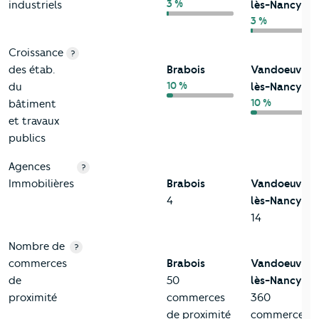
3 %
industriels
lès-Nancy
3 %
Croissance
?
des étab.
Brabois
Vandoeuvre-
10 %
du
lès-Nancy
10 %
bâtiment
et travaux
publics
Agences
?
Immobilières
Brabois
Vandoeuvre-
4
lès-Nancy
14
Nombre de
?
commerces
Brabois
Vandoeuvre-
de
50
lès-Nancy
proximité
commerces
360
de proximité
commerces