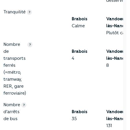
desservi
Tranquilité
?
Brabois
Vandoeuvr
Calme
lès-Nancy
Plutôt cal
Nombre
?
de
Brabois
Vandoeuvr
transports
4
lès-Nancy
ferrés
8
(=métro,
tramway,
RER, gare
ferroviaire)
Nombre
?
d'arrêts
Brabois
Vandoeuvr
de bus
35
lès-Nancy
131