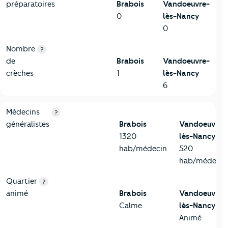
préparatoires
Brabois
Vandoeuvre-
0
lès-Nancy
0
Nombre
?
de
Brabois
Vandoeuvre-
crèches
1
lès-Nancy
6
5-Commerces
Critères
Brabois
Comparé à la ville de Vandoeuvre-lès
Médecins
?
généralistes
Brabois
Vandoeuvre-
1320
lès-Nancy
hab/médecin
520
hab/médecin
Quartier
?
animé
Brabois
Vandoeuvre-
Calme
lès-Nancy
Animé