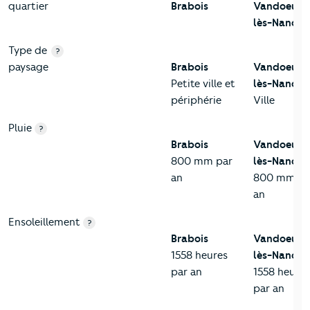
quartier
Brabois
Vandoeuvr
lès-Nancy
Type de
?
paysage
Brabois
Vandoeuvr
Petite ville et
lès-Nancy
périphérie
Ville
Pluie
?
Brabois
Vandoeuvr
800 mm par
lès-Nancy
an
800 mm pa
an
Ensoleillement
?
Brabois
Vandoeuvr
1558 heures
lès-Nancy
par an
1558 heures
par an