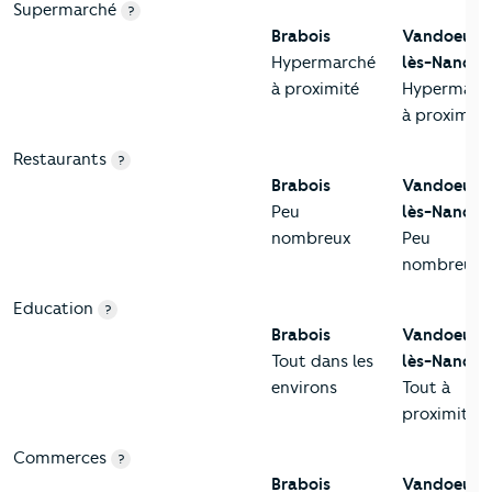
Supermarché
?
Brabois
Vandoeuvr
Hypermarché
lès-Nancy
à proximité
Hypermarc
à proximité
Restaurants
?
Brabois
Vandoeuvr
Peu
lès-Nancy
nombreux
Peu
nombreux
Education
?
Brabois
Vandoeuvr
Tout dans les
lès-Nancy
environs
Tout à
proximité
Commerces
?
Brabois
Vandoeuvr