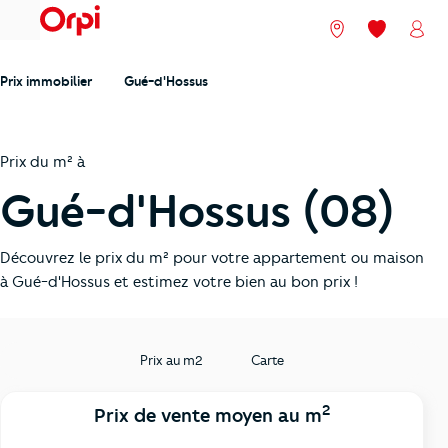
menu
Nos agences
Mes favori
Mon
Prix immobilier
Gué-d'Hossus
Prix du m² à
Gué-d'Hossus (08)
Découvrez le prix du m² pour votre appartement ou maison
à Gué-d'Hossus et estimez votre bien au bon prix !
Prix au m2
Carte
2
Prix de vente moyen au m