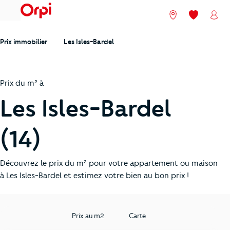
menu
Nos agences
Mes favori
Mon
Prix immobilier
Les Isles-Bardel
Prix du m² à
Les Isles-Bardel
(14)
Découvrez le prix du m² pour votre appartement ou maison
à Les Isles-Bardel et estimez votre bien au bon prix !
Prix au m2
Carte