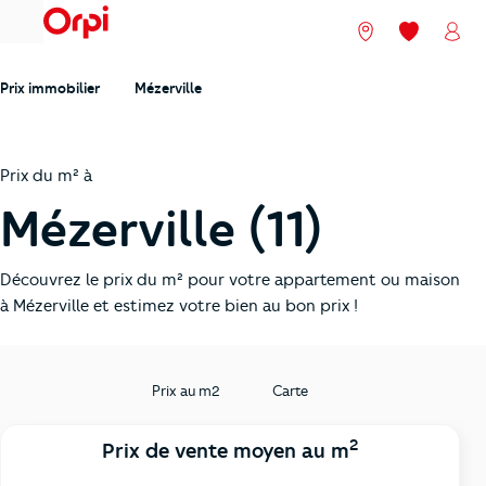
menu
Nos agences
Mes favori
Mon
Prix immobilier
Mézerville
Prix du m² à
Mézerville (11)
Découvrez le prix du m² pour votre appartement ou maison
à Mézerville et estimez votre bien au bon prix !
Prix au m2
Carte
2
Prix de vente moyen au m