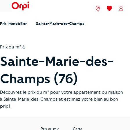
menu
Nos agences
Mes favori
Mon
Prix immobilier
Sainte-Marie-des-Champs
Prix du m² à
Sainte-Marie-des-
Champs (76)
Découvrez le prix du m² pour votre appartement ou maison
à Sainte-Marie-des-Champs et estimez votre bien au bon
prix !
Prix au m2
Carte