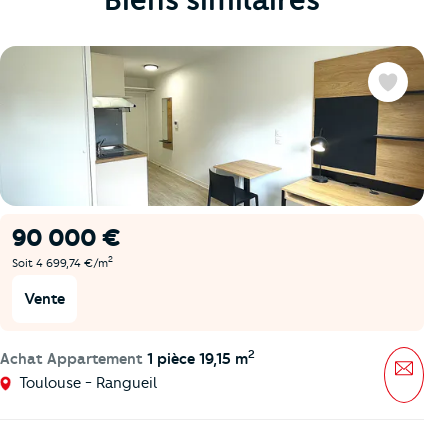
Favoris
90 000 €
2
Soit 4 699,74 €/m
Vente
2
Achat Appartement
1 pièce 19,15 m
Mess
Toulouse - Rangueil