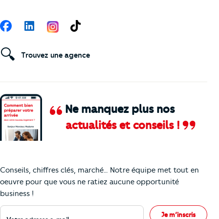
Suivez-nous
Facebook
LinkedIn
TikTok
🔍
Trouvez une agence
Ne manquez plus nos
actualités et conseils !
Comment je vais faire pour suivre le marc
Conseils, chiffres clés, marché… Notre équipe met tout en
oeuvre pour que vous ne ratiez aucune opportunité
business !
Votre adresse e-mail
Je m’inscris