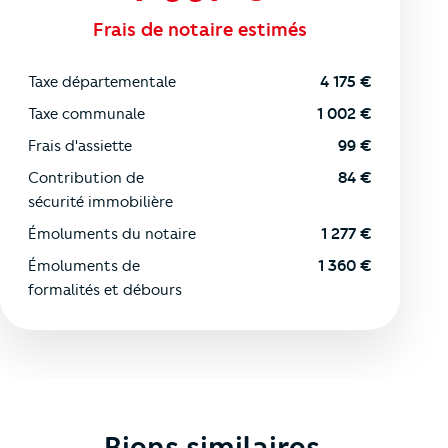
Frais de notaire estimés
Taxe départementale
4 175
€
Taxe communale
1 002
€
Frais d'assiette
99
€
Contribution de
84
€
sécurité immobilière
Émoluments du notaire
1 277
€
Émoluments de
1 360
€
formalités et débours
Biens similaires