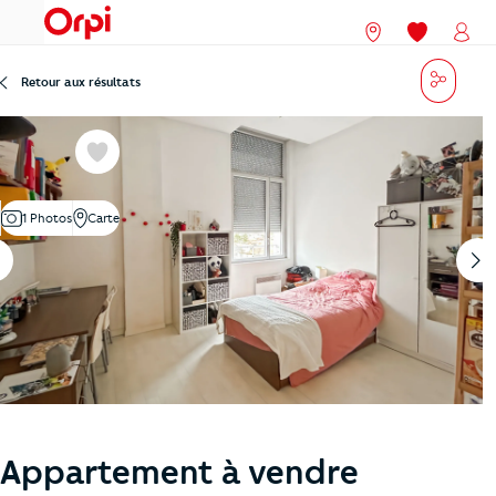
menu
Nos agences
Mes favori
Mon
Partag
Retour aux résultats
Favoris
1 Photos
Carte
Appartement à vendre