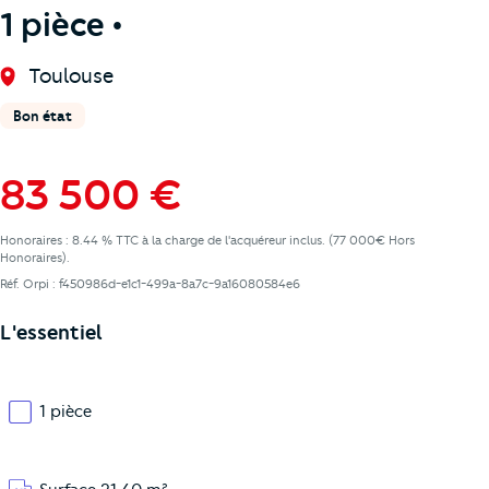
1 pièce •
Toulouse
Bon état
83 500 €
Honoraires : 8.44 % TTC à la charge de l'acquéreur inclus. (77 000€ Hors
Honoraires).
Réf. Orpi : f450986d-e1c1-499a-8a7c-9a16080584e6
L'essentiel
1 pièce