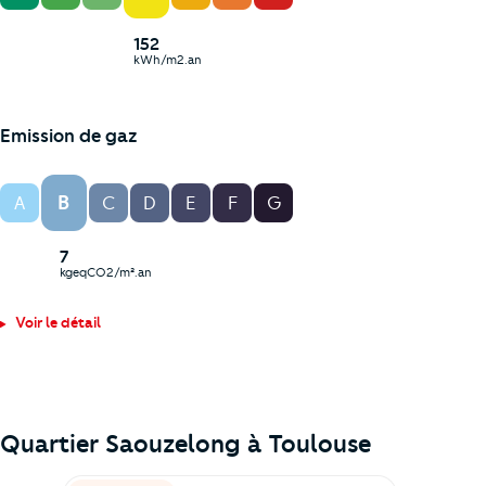
152
kWh/m2.an
Emission de gaz
B
A
C
D
E
F
G
7
kgeqCO2/m².an
Voir le détail
Quartier Saouzelong à
Toulouse