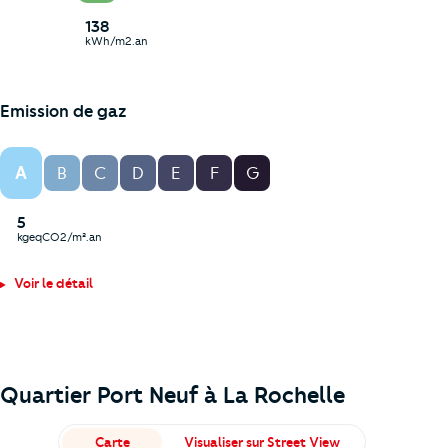
138
kWh/m2.an
Emission de gaz
A
B
C
D
E
F
G
5
kgeqCO2/m².an
Voir le détail
Quartier Port Neuf à
La Rochelle
Carte
Visualiser sur Street View