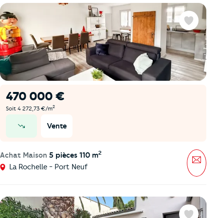
Favoris
470 000 €
2
Soit 4 272,73 €/m
Vente
prix en baisse
2
Achat Maison
5 pièces 110 m
Mess
La Rochelle - Port Neuf