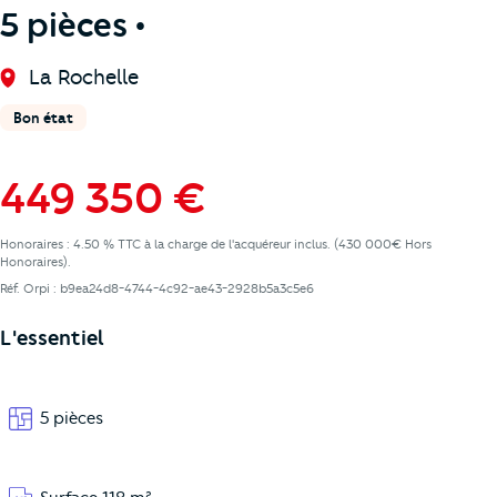
5 pièces •
La Rochelle
Bon état
449 350 €
Honoraires : 4.50 % TTC à la charge de l'acquéreur inclus. (430 000€ Hors
Honoraires).
Réf. Orpi : b9ea24d8-4744-4c92-ae43-2928b5a3c5e6
L'essentiel
5 pièces