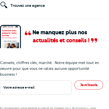
🔍
Trouvez une agence
Ne manquez plus nos
actualités et conseils !
Comment je vais faire pour suivre le marc
Conseils, chiffres clés, marché… Notre équipe met tout en
oeuvre pour que vous ne ratiez aucune opportunité
business !
Votre adresse e-mail
Je m’inscris
En renseignant votre adresse e-mail et en cliquant sur « Je m’inscris », vous