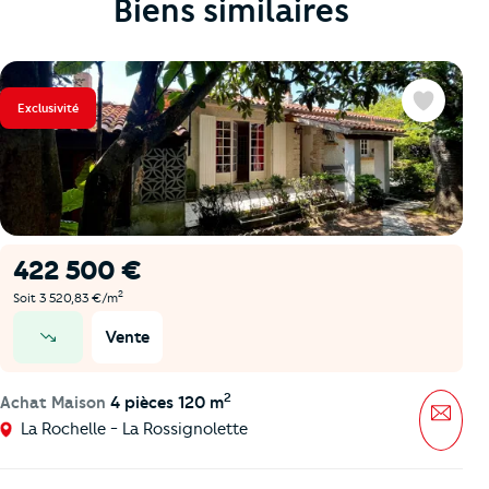
Biens similaires
Exclusivité
Favoris
422 500 €
2
Soit 3 520,83 €/m
Vente
prix en baisse
2
Achat Maison
4 pièces 120 m
Mess
La Rochelle - La Rossignolette