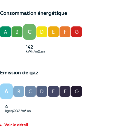
Consommation énergétique
C
A
B
D
E
F
G
142
kWh/m2.an
Emission de gaz
A
B
C
D
E
F
G
4
kgeqCO2/m².an
Voir le détail