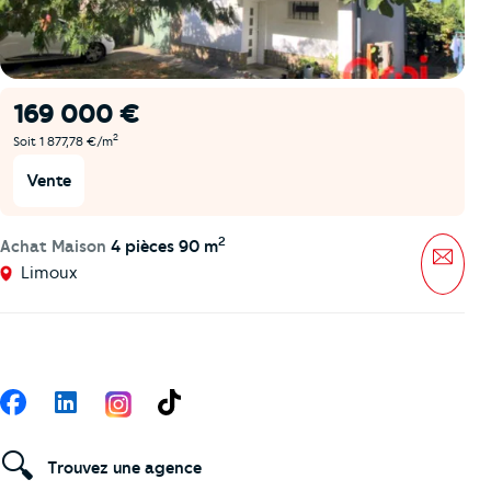
169 000 €
2
Soit 1 877,78 €/m
Vente
2
Achat Maison
4 pièces 90 m
Mess
Limoux
Suivez-nous
Facebook
LinkedIn
TikTok
🔍
Trouvez une agence