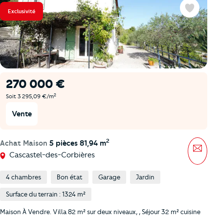
Exclusivité
Favoris
270 000 €
2
Soit 3 295,09 €/m
Vente
2
Achat Maison
5 pièces 81,94 m
Mess
Cascastel-des-Corbières
4 chambres
Bon état
Garage
Jardin
Surface du terrain : 1324 m²
Maison À Vendre. Villa 82 m² sur deux niveaux, , Séjour 32 m² cuisine