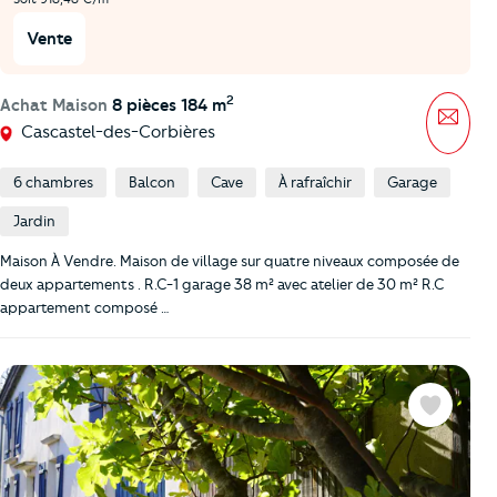
Vente
2
Achat Maison
8 pièces 184 m
Mess
Cascastel-des-Corbières
6 chambres
Balcon
Cave
À rafraîchir
Garage
Jardin
Maison À Vendre. Maison de village sur quatre niveaux composée de
deux appartements . R.C-1 garage 38 m² avec atelier de 30 m² R.C
appartement composé …
Favoris