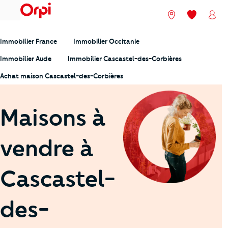
menu
Nos agences
Mes favori
Mon
Immobilier France
Immobilier Occitanie
Immobilier Aude
Immobilier Cascastel-des-Corbières
Achat maison Cascastel-des-Corbières
Maisons à
vendre à
Cascastel-
des-