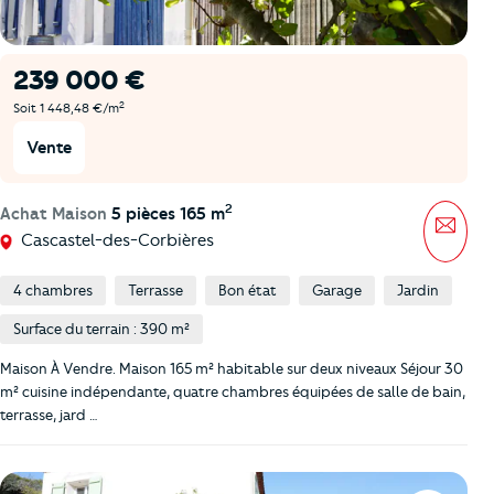
239 000 €
2
Soit 1 448,48 €/m
Vente
2
Achat Maison
5 pièces 165 m
Mess
Cascastel-des-Corbières
4 chambres
Terrasse
Bon état
Garage
Jardin
Surface du terrain : 390 m²
Maison À Vendre. Maison 165 m² habitable sur deux niveaux Séjour 30
m² cuisine indépendante, quatre chambres équipées de salle de bain,
terrasse, jard …