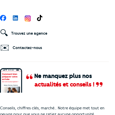
Suivez-nous
Facebook
LinkedIn
TikTok
🔍
Trouvez une agence
✉️
Contactez-nous
Ne manquez plus nos
actualités et conseils !
Comment je vais faire pour suivre le marc
Conseils, chiffres clés, marché… Notre équipe met tout en
oeuvre pour que vous ne ratiez aucune opportunité