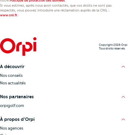
notre
.
Politique de protection des données
Si vous estimez, après nous avoir contactés, que vos droits ne sont pas
respectés, vous pouvez introduire une réclamation auprès de la CNIL :
.
www.cnil.fr
Copyright 2026 Orpi.
Tous droits réservés.
A découvrir
Nos conseils
Nos actualités
Nos partenaires
orpigolf.com
À propos d’Orpi
Nos agences