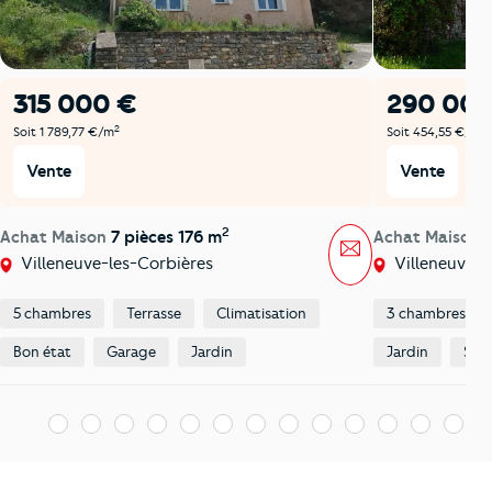
315 000 €
290 000
2
2
Soit 1 789,77 €/m
Soit 454,55 €/m
Vente
Vente
2
Achat Maison
7 pièces 176 m
Achat Maison
Message
Villeneuve-les-Corbières
Villeneuve-l
5 chambres
Terrasse
Climatisation
3 chambres
Bon état
Garage
Jardin
Jardin
Surf
1
2
3
4
5
6
7
8
9
10
11
12
13
1