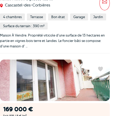
Mess
Cascastel-des-Corbières
4 chambres
Terrasse
Bon état
Garage
Jardin
Surface du terrain : 390 m²
Maison À Vendre. Propriété viticole d'une surface de 13 hectares en
partie en vignes bois terre et landes. Le foncier bâti se compose:
d'une maison d' …
Favoris
169 000 €
2
Soit 918,48 €/m