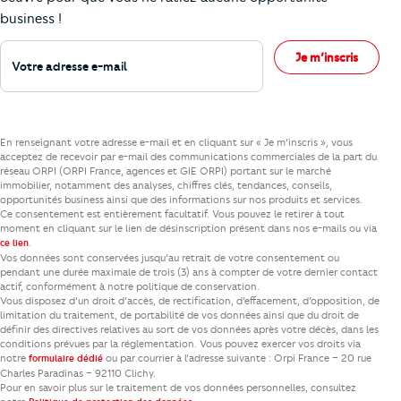
business !
Votre adresse e-mail
Je m’inscris
En renseignant votre adresse e-mail et en cliquant sur « Je m’inscris », vous
acceptez de recevoir par e-mail des communications commerciales de la part du
réseau ORPI (ORPI France, agences et GIE ORPI) portant sur le marché
immobilier, notamment des analyses, chiffres clés, tendances, conseils,
opportunités business ainsi que des informations sur nos produits et services.
Ce consentement est entièrement facultatif. Vous pouvez le retirer à tout
moment en cliquant sur le lien de désinscription présent dans nos e-mails ou via
.
ce lien
Vos données sont conservées jusqu’au retrait de votre consentement ou
pendant une durée maximale de trois (3) ans à compter de votre dernier contact
actif, conformément à notre politique de conservation.
Vous disposez d’un droit d’accès, de rectification, d’effacement, d’opposition, de
limitation du traitement, de portabilité de vos données ainsi que du droit de
définir des directives relatives au sort de vos données après votre décès, dans les
conditions prévues par la réglementation. Vous pouvez exercer vos droits via
notre
ou par courrier à l’adresse suivante : Orpi France – 20 rue
formulaire dédié
Charles Paradinas – 92110 Clichy.
Pour en savoir plus sur le traitement de vos données personnelles, consultez