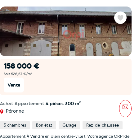
Favoris
158 000 €
2
Soit 526,67 €/m
Vente
2
Achat Appartement
4 pièces 300 m
Mess
Péronne
3 chambres
Bon état
Garage
Rez-de-chaussée
Appartement À Vendre en plein centre-ville !. Votre agence ORPI de