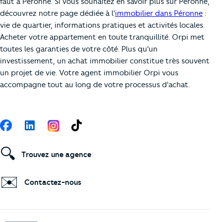
faut à Péronne. Si vous souhaitez en savoir plus sur Péronne,
découvrez notre page dédiée à l'
immobilier dans Péronne
:
vie de quartier, informations pratiques et activités locales.
Acheter votre appartement en toute tranquillité. Orpi met
toutes les garanties de votre côté. Plus qu'un
investissement, un achat immobilier constitue très souvent
un projet de vie. Votre agent immobilier Orpi vous
accompagne tout au long de votre processus d'achat.
Suivez-nous
Facebook
LinkedIn
TikTok
🔍
Trouvez une agence
✉️
Contactez-nous