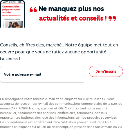
Ne manquez plus nos
actualités et conseils !
Comment je vais faire pour suivre le marc
Conseils, chiffres clés, marché… Notre équipe met tout en
oeuvre pour que vous ne ratiez aucune opportunité
business !
Votre adresse e-mail
Je m’inscris
En renseignant votre adresse e-mail et en cliquant sur « Je m’inscris », vous
acceptez de recevoir par e-mail des communications commerciales de la part du
réseau ORPI (ORPI France, agences et GIE ORPI) portant sur le marché
immobilier, notamment des analyses, chiffres clés, tendances, conseils,
opportunités business ainsi que des informations sur nos produits et services.
Ce consentement est entièrement facultatif. Vous pouvez le retirer à tout
moment en cliquant sur le lien de désinscription présent dans nos e-mails ou via