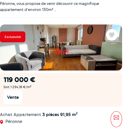
Péronne, vous propose de venir découvrir ce magnifique
appartement d'environ 130m² …
Exclusivité
Favoris
119 000 €
2
Soit 1 294,18 €/m
Vente
2
Achat Appartement
3 pièces 91,95 m
Mess
Péronne