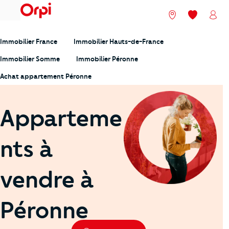
menu
Nos agences
Mes favori
Mon
Immobilier France
Immobilier Hauts-de-France
Immobilier Somme
Immobilier Péronne
Achat appartement Péronne
Apparteme
nts à
vendre à
Péronne