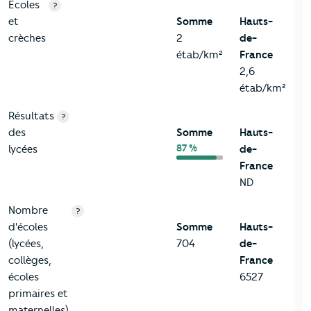
4-Education
Critères
Somme
Comparé à la région Hauts-de-France
Ecoles
?
et
Somme
Hauts-
crèches
2
de-
étab/km²
France
2,6
étab/km²
Résultats
?
des
Somme
Hauts-
87 %
lycées
de-
France
ND
Nombre
?
d'écoles
Somme
Hauts-
(lycées,
704
de-
collèges,
France
écoles
6527
primaires et
maternelles)