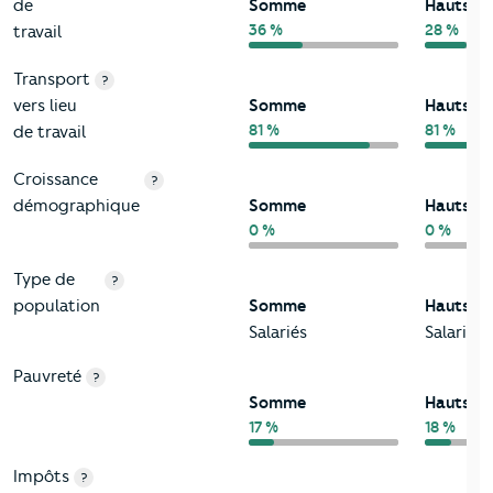
de
Somme
Hauts-d
36 %
28 %
travail
Transport
?
vers lieu
Somme
Hauts-d
81 %
81 %
de travail
Croissance
?
démographique
Somme
Hauts-d
0 %
0 %
Type de
?
population
Somme
Hauts-d
Salariés
Salariés
Pauvreté
?
Somme
Hauts-d
17 %
18 %
Impôts
?