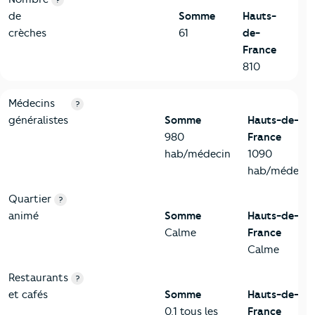
?
de
Somme
Hauts-
crèches
61
de-
France
810
5-Commerces
Critères
Somme
Comparé à la région Hauts-de-France
Médecins
?
généralistes
Somme
Hauts-de-
980
France
hab/médecin
1090
hab/médecin
Quartier
?
animé
Somme
Hauts-de-
Calme
France
Calme
Restaurants
?
et cafés
Somme
Hauts-de-
0,1 tous les
France