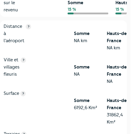
sur le
Somme
Hauts-d
15 %
15 %
revenu
3-Environnement
Critères
Somme
Comparé à la région Hauts-de-France
Distance
?
à
Somme
Hauts-de-
l'aéroport
NA km
France
NA km
Ville et
?
villages
Somme
Hauts-de-
fleuris
NA
France
NA
Surface
?
Somme
Hauts-de-
6192,6 Km²
France
31862,4
Km²