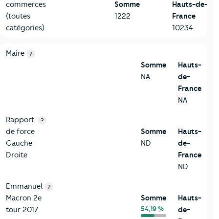
commerces
Somme
Hauts-de-
(toutes
1222
France
catégories)
10234
6-Politique
Critères
Somme
Comparé à la région Hauts-de-France
Maire
?
Somme
Hauts-
NA
de-
France
NA
Rapport
?
de force
Somme
Hauts-
Gauche-
ND
de-
Droite
France
ND
Emmanuel
?
Macron 2e
Somme
Hauts-
54,19 %
tour 2017
de-