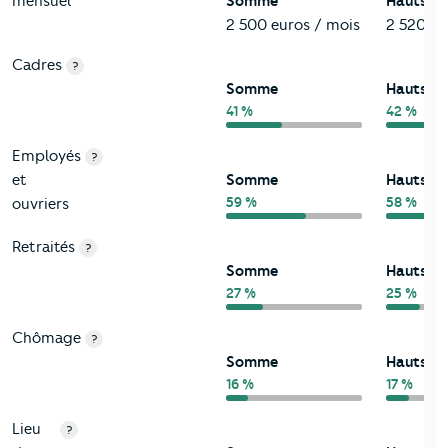
mensuel
Somme
Hauts-d
2 500 euros / mois
2 520 eu
Cadres
?
Somme
Hauts-d
41 %
42 %
Employés
?
et
Somme
Hauts-d
59 %
58 %
ouvriers
Retraités
?
Somme
Hauts-d
27 %
25 %
Chômage
?
Somme
Hauts-d
16 %
17 %
Lieu
?