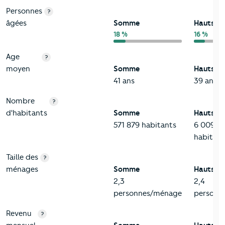
Personnes
?
âgées
Somme
Hauts-d
18 %
16 %
Age
?
moyen
Somme
Hauts-d
41 ans
39 ans
Nombre
?
d'habitants
Somme
Hauts-d
571 879 habitants
6 009 9
habitant
Taille des
?
ménages
Somme
Hauts-d
2,3
2,4
personnes/ménage
personn
Revenu
?