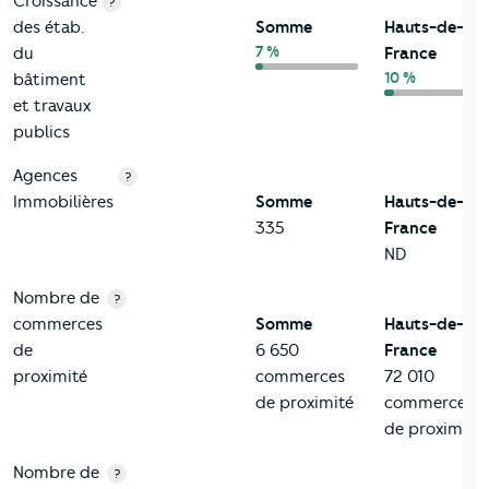
Croissance
?
des étab.
Somme
Hauts-de-
7 %
du
France
10 %
bâtiment
et travaux
publics
Agences
?
Immobilières
Somme
Hauts-de-
335
France
ND
Nombre de
?
commerces
Somme
Hauts-de-
de
6 650
France
proximité
commerces
72 010
de proximité
commerces
de proximité
Nombre de
?