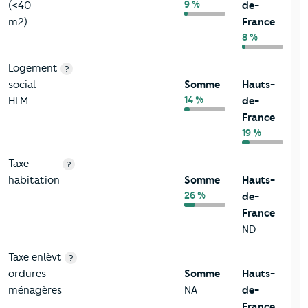
9 %
(<40
de-
m2)
France
8 %
Logement
?
social
Somme
Hauts-
14 %
HLM
de-
France
19 %
Taxe
?
habitation
Somme
Hauts-
26 %
de-
France
ND
Taxe enlèvt
?
ordures
Somme
Hauts-
ménagères
NA
de-
France