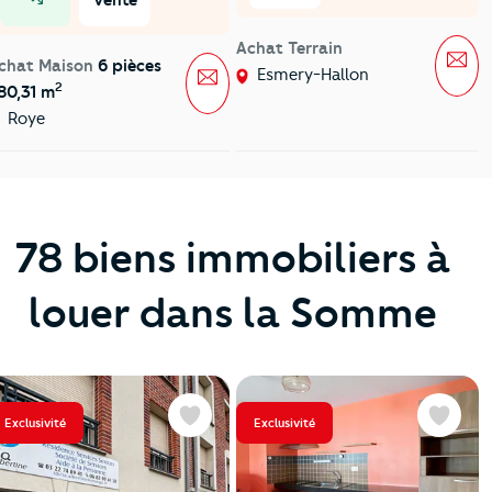
prix en baisse
Achat Terrain
Mes
chat Maison
6 pièces
Message
Esmery-Hallon
2
80,31 m
Roye
78 biens immobiliers à
louer dans la Somme
Exclusivité
Exclusivité
Favoris
Favoris