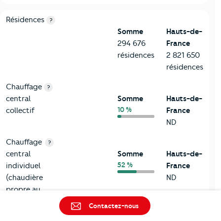
8-Chauffage
Critères
Somme
Comparé à la région Hauts-de-France
Résidences
?
Somme
Hauts-de-
294 676
France
résidences
2 821 650
résidences
Chauffage
?
central
Somme
Hauts-de-
10 %
collectif
France
ND
Chauffage
?
central
Somme
Hauts-de-
52 %
individuel
France
(chaudière
ND
propre au
logement)
Contactez-nous