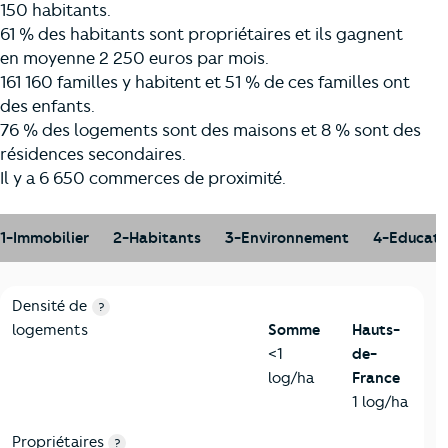
150 habitants.
61 % des habitants sont propriétaires et ils gagnent
en moyenne 2 250 euros par mois.
161 160 familles y habitent et 51 % de ces familles ont
des enfants.
76 % des logements sont des maisons et 8 % sont des
résidences secondaires.
Il y a 6 650 commerces de proximité.
1-Immobilier
2-Habitants
3-Environnement
4-Educati
1-Immobilier
Critères
Somme
Comparé à la région Hauts-de-France
Densité de
?
logements
Somme
Hauts-
<1
de-
log/ha
France
1 log/ha
Propriétaires
?