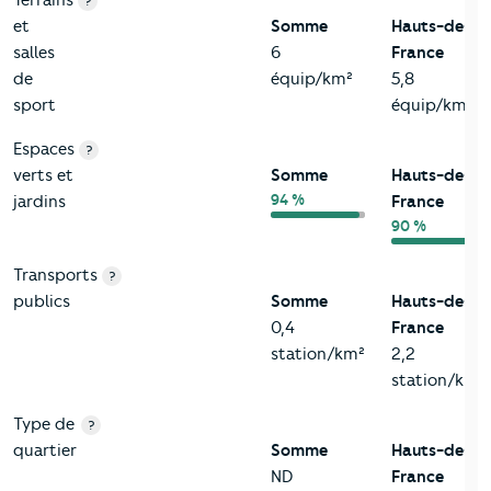
Terrains
?
et
Somme
Hauts-de-
salles
6
France
de
équip/km²
5,8
sport
équip/km²
Espaces
?
verts et
Somme
Hauts-de-
94 %
jardins
France
90 %
Transports
?
publics
Somme
Hauts-de-
0,4
France
station/km²
2,2
station/km²
Type de
?
quartier
Somme
Hauts-de-
ND
France