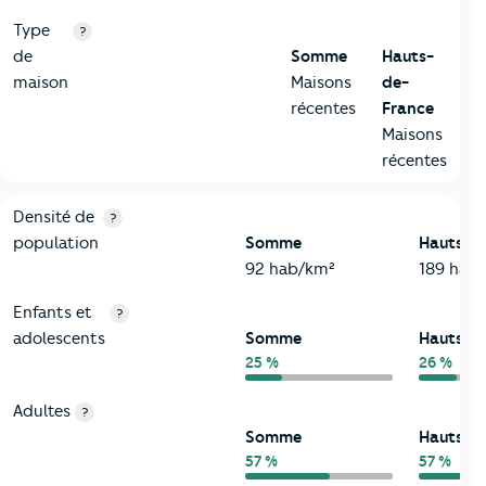
Type
?
de
Somme
Hauts-
maison
Maisons
de-
récentes
France
Maisons
récentes
2-Habitants
Critères
Somme
Comparé à la région Hauts-de-France
Densité de
?
population
Somme
Hauts-d
92 hab/km²
189 hab
Enfants et
?
adolescents
Somme
Hauts-d
25 %
26 %
Adultes
?
Somme
Hauts-d
57 %
57 %