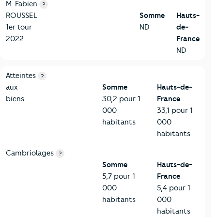
M. Fabien
?
ROUSSEL
Somme
Hauts-
1er tour
ND
de-
2022
France
ND
7-Sécurité
Critères
Somme
Comparé à la région Hauts-de-France
Atteintes
?
aux
Somme
Hauts-de-
biens
30,2 pour 1
France
000
33,1 pour 1
habitants
000
habitants
Cambriolages
?
Somme
Hauts-de-
5,7 pour 1
France
000
5,4 pour 1
habitants
000
habitants