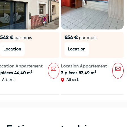
542 €
654 €
par mois
par mois
Location
Location
ocation Appartement
Location Appartement
Message
Mes
2
2
 pièces 44,40 m
3 pièces 63,49 m
Albert
Albert