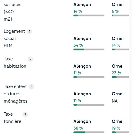
surfaces
Alençon
Orne
14 %
6 %
(<40
m2)
Logement
?
social
Alençon
Orne
34 %
14 %
HLM
Taxe
?
habitation
Alençon
Orne
11 %
23 %
Taxe enlèvt
?
ordures
Alençon
Orne
11 %
ménagères
NA
Taxe
?
foncière
Alençon
Orne
38 %
19 %