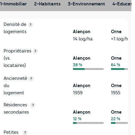
1-Immobilier
2-Habitants
3-Environnement
4-Educati
1-Immobilier
Critères
Alençon
Comparé au département Orne
Densité de
?
logements
Alençon
Orne
14 log/ha
<1 log/ha
Propriétaires
?
(vs.
Alençon
Orne
38 %
64 %
locataires)
Ancienneté
?
du
Alençon
Orne
logement
1959
1955
Résidences
?
secondaires
Alençon
Orne
12 %
22 %
Petites
?