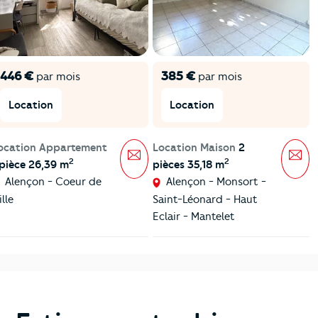
446 €
385 €
par mois
par mois
Location
Location
ocation Appartement
Location Maison
2
Message
Mes
2
2
 pièce 26,39 m
pièces 35,18 m
Alençon - Coeur de
Alençon - Monsort -
ille
Saint-Léonard - Haut
Eclair - Mantelet