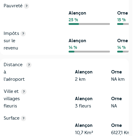
Pauvreté
?
Alençon
Orne
25 %
15 %
Impôts
?
sur le
Alençon
Orne
14 %
14 %
revenu
3-Environnement
Critères
Alençon
Comparé au département Orne
Distance
?
à
Alençon
Orne
l'aéroport
2 km
NA km
Ville et
?
villages
Alençon
Orne
fleuris
3 fleurs
NA
Surface
?
Alençon
Orne
10,7 Km²
6127,1 Km²