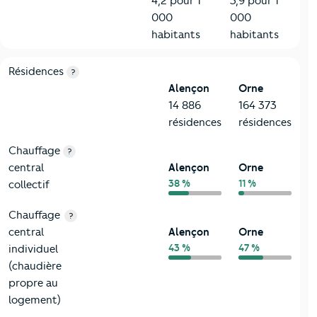
4,2 pour 1
3,9 pour 1
000
000
habitants
habitants
8-Chauffage
Critères
Alençon
Comparé au département Orne
Résidences
?
Alençon
Orne
14 886
164 373
résidences
résidences
Chauffage
?
central
Alençon
Orne
38 %
11 %
collectif
Chauffage
?
central
Alençon
Orne
43 %
47 %
individuel
(chaudière
propre au
logement)