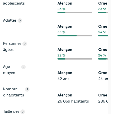
adolescents
Alençon
Orne
23 %
23 %
Adultes
?
Alençon
Orne
55 %
54 %
Personnes
?
âgées
Alençon
Orne
22 %
24 %
Age
?
moyen
Alençon
Orne
42 ans
44 ans
Nombre
?
d'habitants
Alençon
Orne
26 069 habitants
286 618 
Taille des
?