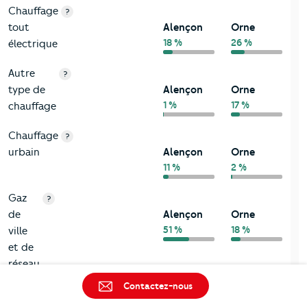
Chauffage
?
tout
Alençon
Orne
18 %
26 %
électrique
Autre
?
type de
Alençon
Orne
1 %
17 %
chauffage
Chauffage
?
urbain
Alençon
Orne
11 %
2 %
Gaz
?
de
Alençon
Orne
51 %
18 %
ville
et de
réseau
Contactez-nous
Fioul
?