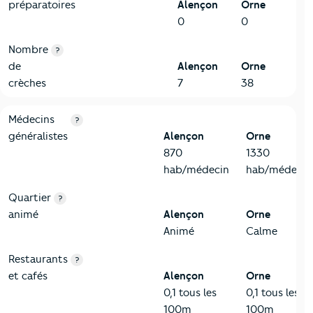
préparatoires
Alençon
Orne
0
0
Nombre
?
de
Alençon
Orne
crèches
7
38
5-Commerces
Critères
Alençon
Comparé au département Orne
Médecins
?
généralistes
Alençon
Orne
870
1330
hab/médecin
hab/médecin
Quartier
?
animé
Alençon
Orne
Animé
Calme
Restaurants
?
et cafés
Alençon
Orne
0,1 tous les
0,1 tous les
100m
100m