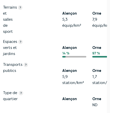
Terrains
?
et
Alençon
Orne
salles
5,3
7,9
de
équip/km²
équip/km²
sport
Espaces
?
verts et
Alençon
Orne
14 %
97 %
jardins
Transports
?
publics
Alençon
Orne
5,9
1,7
station/km²
station/km
Type de
?
quartier
Alençon
Orne
ND