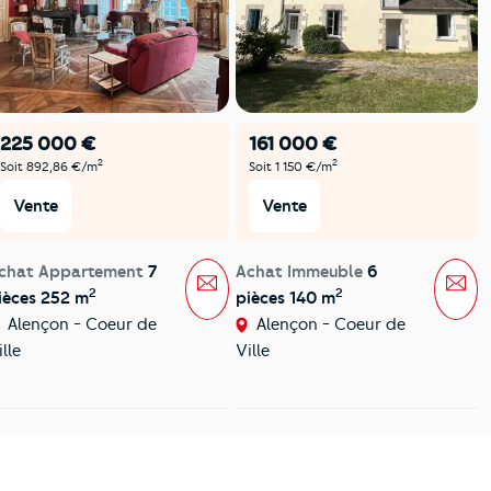
225 000 €
161 000 €
2
2
Soit 892,86 €/m
Soit 1 150 €/m
Vente
Vente
chat Appartement
7
Achat Immeuble
6
Message
Mes
2
2
ièces 252 m
pièces 140 m
Alençon - Coeur de
Alençon - Coeur de
ille
Ville