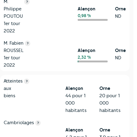
M.
?
Philippe
Alençon
Orne
0,98 %
POUTOU
ND
1er tour
2022
M. Fabien
?
ROUSSEL
Alençon
Orne
2,32 %
1er tour
ND
2022
7-Sécurité
Critères
Alençon
Comparé au département Orne
Atteintes
?
aux
Alençon
Orne
biens
44 pour 1
20 pour 1
000
000
habitants
habitants
Cambriolages
?
Alençon
Orne