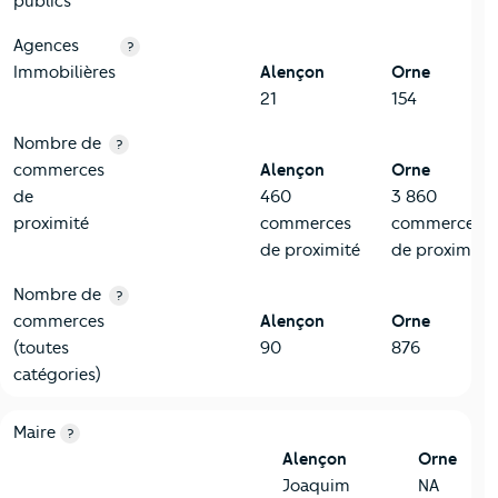
publics
Agences
?
Immobilières
Alençon
Orne
21
154
Nombre de
?
commerces
Alençon
Orne
de
460
3 860
proximité
commerces
commerces
de proximité
de proximité
Nombre de
?
commerces
Alençon
Orne
(toutes
90
876
catégories)
6-Politique
Critères
Alençon
Comparé au département Orne
Maire
?
Alençon
Orne
Joaquim
NA