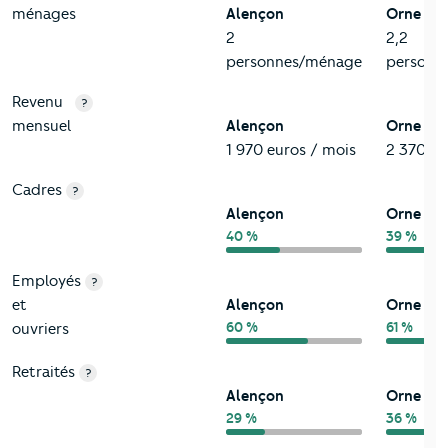
ménages
Alençon
Orne
2
2,2
personnes/ménage
personn
Revenu
?
mensuel
Alençon
Orne
1 970 euros / mois
2 370 eu
Cadres
?
Alençon
Orne
40 %
39 %
Employés
?
et
Alençon
Orne
60 %
61 %
ouvriers
Retraités
?
Alençon
Orne
29 %
36 %