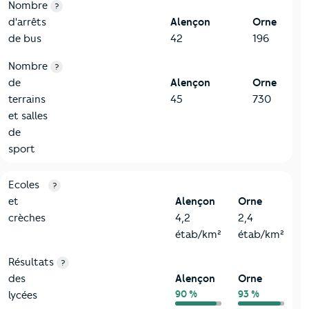
Nombre
?
d'arrêts
Alençon
Orne
de bus
42
196
Nombre
?
de
Alençon
Orne
terrains
45
730
et salles
de
sport
4-Education
Critères
Alençon
Comparé au département Orne
Ecoles
?
et
Alençon
Orne
crèches
4,2
2,4
étab/km²
étab/km²
Résultats
?
des
Alençon
Orne
90 %
93 %
lycées