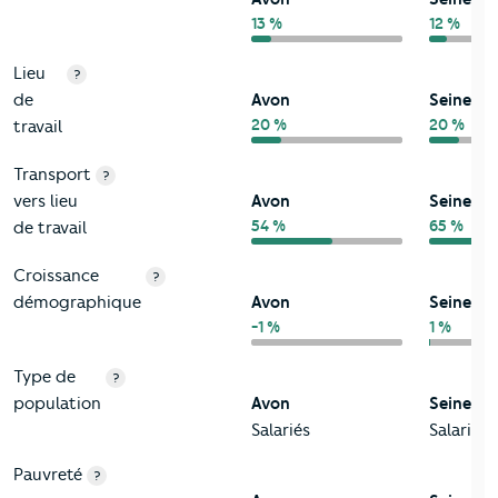
13 %
12 %
Lieu
?
de
Avon
Seine-e
20 %
20 %
travail
Transport
?
vers lieu
Avon
Seine-e
54 %
65 %
de travail
Croissance
?
démographique
Avon
Seine-e
-1 %
1 %
Type de
?
population
Avon
Seine-e
Salariés
Salariés
Pauvreté
?