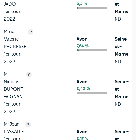
6,3 %
JADOT
et-
1er tour
Marne
2022
ND
Mme
?
Valérie
Avon
Seine-
7,64 %
PÉCRESSE
et-
1er tour
Marne
2022
ND
M.
?
Nicolas
Avon
Seine-
2,42 %
DUPONT
et-
-AIGNAN
Marne
1er tour
ND
2022
M. Jean
?
LASSALLE
Avon
Seine-
2,17 %
1er tour
et-