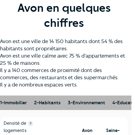
Avon en quelques
chiffres
Avon est une ville de 14 150 habitants dont 54 % des
habitants sont propriétaires.
Avon est une ville calme avec 75 % d'appartements et
25 % de maisons.
Il y a 140 commerces de proximité dont des
commerces, des restaurants et des supermarchés.
Il y a de nombreux espaces verts.
1-Immobilier
2-Habitants
3-Environnement
4-Educati
1-Immobilier
Critères
Avon
Comparé au département Seine-et-Marn
Densité de
?
logements
Avon
Seine-