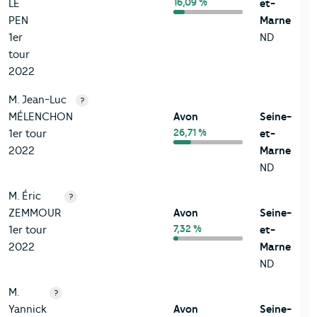
16,09 %
LE
et-
PEN
Marne
1er
ND
tour
2022
M. Jean-Luc
?
MÉLENCHON
Avon
Seine-
26,71 %
1er tour
et-
2022
Marne
ND
M. Éric
?
ZEMMOUR
Avon
Seine-
7,32 %
1er tour
et-
2022
Marne
ND
M.
?
Yannick
Avon
Seine-