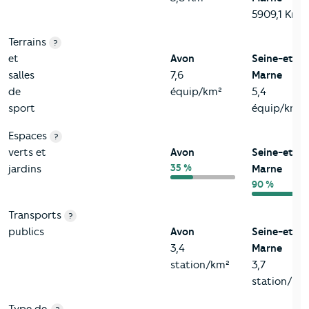
5909,1 Km²
Terrains
?
et
Avon
Seine-et-
salles
7,6
Marne
de
équip/km²
5,4
sport
équip/km²
Espaces
?
verts et
Avon
Seine-et-
35 %
jardins
Marne
90 %
Transports
?
publics
Avon
Seine-et-
3,4
Marne
station/km²
3,7
station/km
Type de