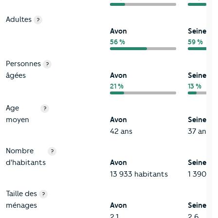
Adultes
?
Avon
Seine-e
56 %
59 %
Personnes
?
âgées
Avon
Seine-e
21 %
13 %
Age
?
moyen
Avon
Seine-e
42 ans
37 ans
Nombre
?
d'habitants
Avon
Seine-e
13 933 habitants
1 390 12
Taille des
?
ménages
Avon
Seine-e
2,1
2,6