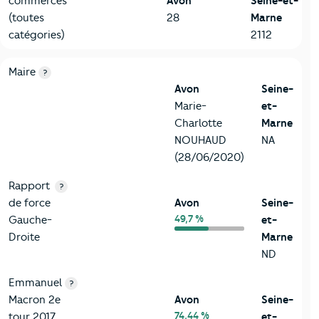
commerces
Avon
Seine-et-
(toutes
28
Marne
catégories)
2112
6-Politique
Critères
Avon
Comparé au département Seine-et-Marn
Maire
?
Avon
Seine-
Marie-
et-
Charlotte
Marne
NOUHAUD
NA
(28/06/2020)
Rapport
?
de force
Avon
Seine-
49,7 %
Gauche-
et-
Droite
Marne
ND
Emmanuel
?
Macron 2e
Avon
Seine-
74,44 %
tour 2017
et-