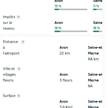
Avon
Seine-e
13 %
11 %
Impôts
?
sur le
Avon
Seine-e
18 %
18 %
revenu
3-Environnement
Critères
Avon
Comparé au département Seine-et-Marn
Distance
?
à
Avon
Seine-et-
l'aéroport
22 km
Marne
NA km
Ville et
?
villages
Avon
Seine-et-
fleuris
3 fleurs
Marne
NA
Surface
?
Avon
Seine-et-
3,8 Km²
Marne