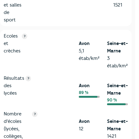
et salles
1521
de
sport
4-Education
Critères
Avon
Comparé au département Seine-et-Marn
Ecoles
?
et
Avon
Seine-et-
crèches
5,1
Marne
étab/km²
3
étab/km²
Résultats
?
des
Avon
Seine-et-
89 %
lycées
Marne
90 %
Nombre
?
d'écoles
Avon
Seine-et-
(lycées,
12
Marne
collèges,
1421