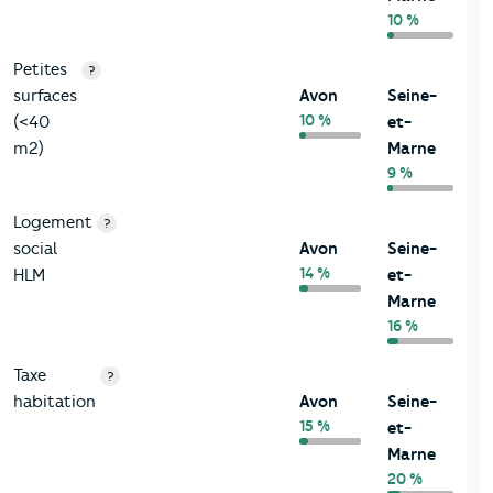
10 %
Petites
?
surfaces
Avon
Seine-
10 %
(<40
et-
m2)
Marne
9 %
Logement
?
social
Avon
Seine-
14 %
HLM
et-
Marne
16 %
Taxe
?
habitation
Avon
Seine-
15 %
et-
Marne
20 %