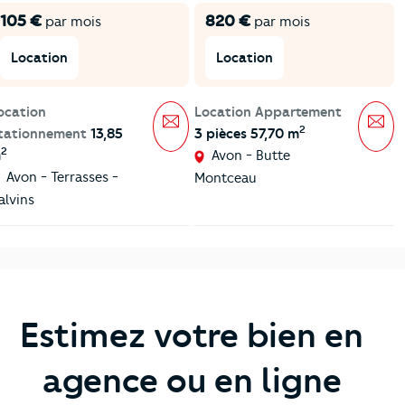
105 €
820 €
par mois
par mois
Location
Location
ocation
Location Appartement
Message
Mes
2
tationnement
13,85
3 pièces 57,70 m
2
m
Avon - Butte
Avon - Terrasses -
Montceau
alvins
Estimez votre bien en
agence ou en ligne