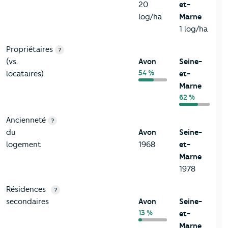
20
et-
log/ha
Marne
1 log/ha
Propriétaires
?
(vs.
Avon
Seine-
54 %
locataires)
et-
Marne
62 %
Ancienneté
?
du
Avon
Seine-
logement
1968
et-
Marne
1978
Résidences
?
secondaires
Avon
Seine-
13 %
et-
Marne