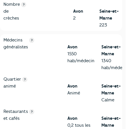
Nombre
?
de
Avon
Seine-et-
crèches
2
Marne
223
5-Commerces
Critères
Avon
Comparé au département Seine-et-Marn
Médecins
?
généralistes
Avon
Seine-et-
1550
Marne
hab/médecin
1340
hab/médecin
Quartier
?
animé
Avon
Seine-et-
Animé
Marne
Calme
Restaurants
?
et cafés
Avon
Seine-et-
0,2 tous les
Marne