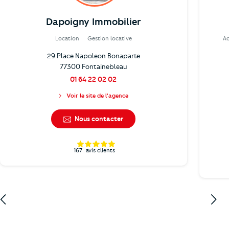
Dapoigny Immobilier
Location
Gestion locative
A
29 Place Napoleon Bonaparte
77300 Fontainebleau
01 64 22 02 02
Voir le site de l'agence
Nous contacter
167
avis clients