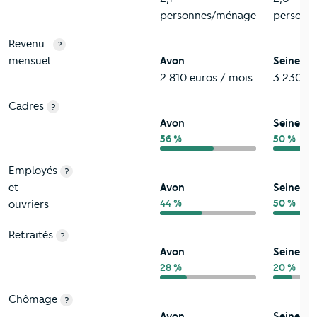
personnes/ménage
personn
Revenu
?
mensuel
Avon
Seine-e
2 810 euros / mois
3 230 eu
Cadres
?
Avon
Seine-e
56 %
50 %
Employés
?
et
Avon
Seine-e
44 %
50 %
ouvriers
Retraités
?
Avon
Seine-e
28 %
20 %
Chômage
?
Avon
Seine-e