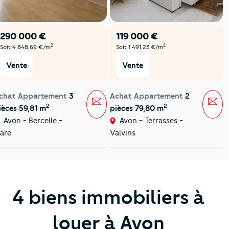
290 000 €
119 000 €
2
2
Soit 4 848,69 €/m
Soit 1 491,23 €/m
Vente
Vente
chat Appartement
3
Achat Appartement
2
Message
Mes
2
2
ièces 59,81 m
pièces 79,80 m
Avon - Bercelle -
Avon - Terrasses -
are
Valvins
4 biens immobiliers à
louer à Avon