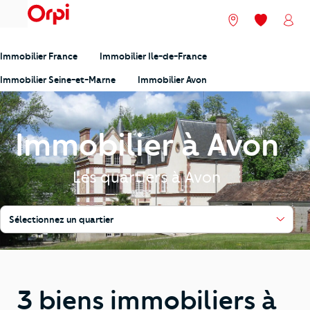
menu
Nos agences
Mes favori
Mon
Immobilier France
Immobilier Ile-de-France
Immobilier Seine-et-Marne
Immobilier Avon
Immobilier à Avon
Les quartiers à Avon
Sélectionnez un quartier
3 biens immobiliers à