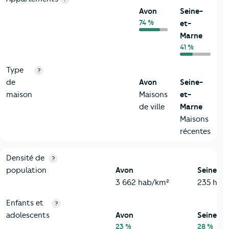
Avon
Seine-
74 %
et-
Marne
41 %
Type
?
de
Avon
Seine-
maison
Maisons
et-
de ville
Marne
Maisons
récentes
2-Habitants
Critères
Avon
Comparé au département Seine-et-Marn
Densité de
?
population
Avon
Seine-e
3 662 hab/km²
235 hab
Enfants et
?
adolescents
Avon
Seine-e
23 %
28 %