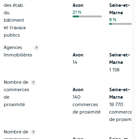
des étab.
Avon
Seine-et-
21 %
du
Marne
8 %
bâtiment
et travaux
publics
Agences
?
Immobilières
Avon
Seine-et-
14
Marne
1 158
Nombre de
?
commerces
Avon
Seine-et-
de
140
Marne
proximité
commerces
18 770
de proximité
commerces
de proximité
Nombre de
?