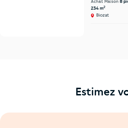
Achat Maison
8 pi
2
234 m
Biozat
Estimez vo