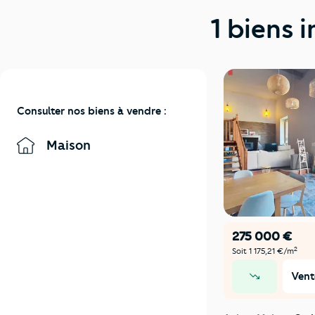
1 biens 
Consulter nos biens à vendre :
Maison
275 000 €
2
Soit 1 175,21 €/m
Vent
prix en baisse