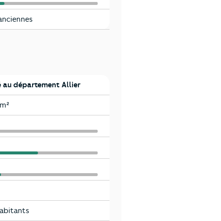
anciennes
au département Allier
km²
habitants