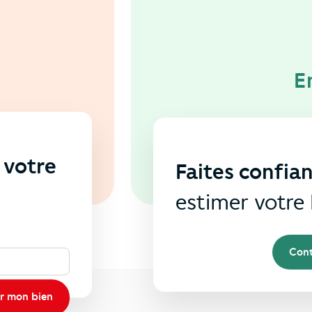
E
 votre
Faites confia
s
estimer votre 
Cont
r mon bien