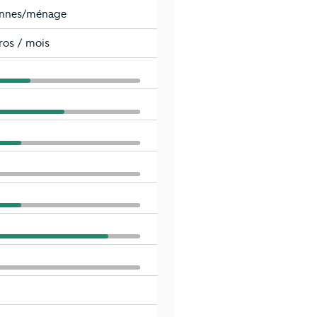
onnes/ménage
ros / mois