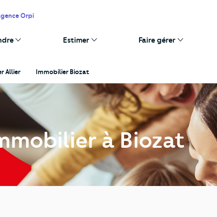
agence Orpi
ndre
Estimer
Faire gérer
r Allier
Immobilier Biozat
mmobilier à Biozat