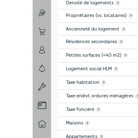
Densité de logements
?
Propriétaires (vs. locataires)
4-Education
?
Ancienneté du logement
?
5-Commerces
Résidences secondaires
?
6-Politique
Petites surfaces (<40 m2)
?
Logement social HLM
?
7-Sécurité
Taxe habitation
?
8-Chauffage
Taxe enlèvt ordures ménagères
9-Diagnostic risques
Taxe foncière
?
Maisons
?
10-Logement
Appartements
?