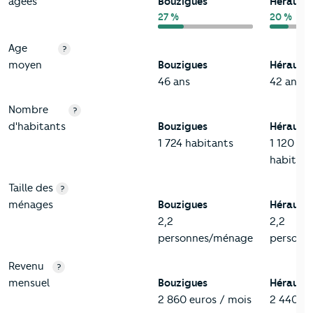
âgées
Bouzigues
Hérault
27 %
20 %
Age
?
moyen
Bouzigues
Hérault
46 ans
42 ans
Nombre
?
d'habitants
Bouzigues
Hérault
1 724 habitants
1 120 19
habitant
Taille des
?
ménages
Bouzigues
Hérault
2,2
2,2
personnes/ménage
personn
Revenu
?
mensuel
Bouzigues
Hérault
2 860 euros / mois
2 440 eu