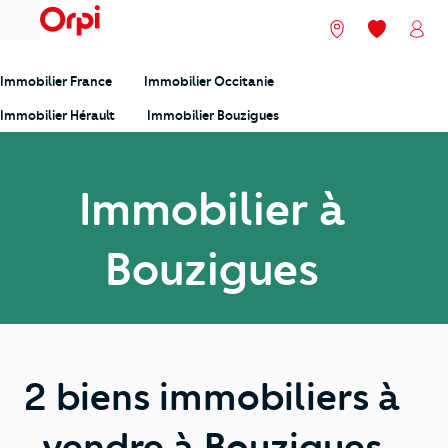
menu
Nos agences
Mes favori
Mon
Immobilier France
Immobilier Occitanie
Immobilier Hérault
Immobilier Bouzigues
Immobilier à
Bouzigues
2 biens immobiliers à
vendre à Bouzigues