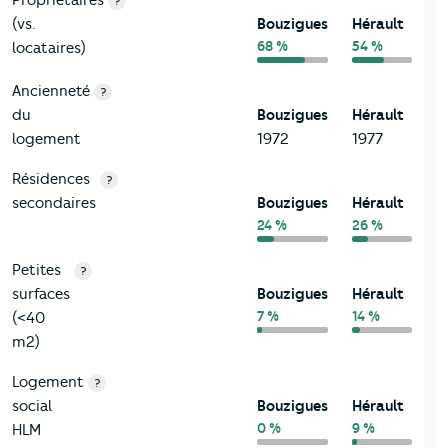
?
(vs.
Bouzigues
Hérault
68 %
54 %
locataires)
Ancienneté
?
du
Bouzigues
Hérault
logement
1972
1977
Résidences
?
secondaires
Bouzigues
Hérault
24 %
26 %
Petites
?
surfaces
Bouzigues
Hérault
7 %
14 %
(<40
m2)
Logement
?
social
Bouzigues
Hérault
0 %
9 %
HLM