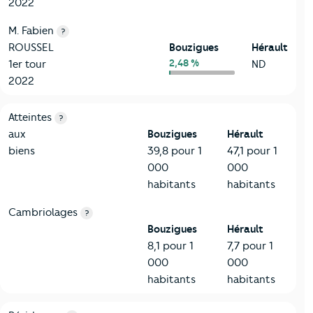
2022
M. Fabien
?
ROUSSEL
Bouzigues
Hérault
2,48 %
1er tour
ND
2022
7-Sécurité
Critères
Bouzigues
Comparé au département Hérault
Atteintes
?
aux
Bouzigues
Hérault
biens
39,8 pour 1
47,1 pour 1
000
000
habitants
habitants
Cambriolages
?
Bouzigues
Hérault
8,1 pour 1
7,7 pour 1
000
000
habitants
habitants