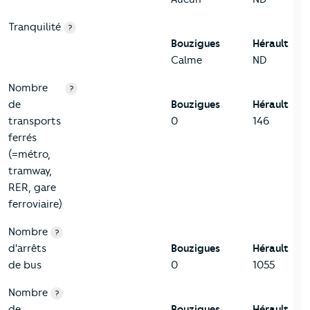
Tranquilité
?
Bouzigues
Hérault
Calme
ND
Nombre
?
de
Bouzigues
Hérault
transports
0
146
ferrés
(=métro,
tramway,
RER, gare
ferroviaire)
Nombre
?
d'arrêts
Bouzigues
Hérault
de bus
0
1055
Nombre
?
de
Bouzigues
Hérault