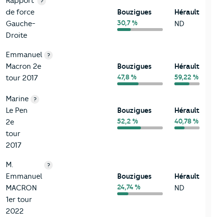
Rapport
?
de force
Bouzigues
Hérault
30,7 %
Gauche-
ND
Droite
Emmanuel
?
Macron 2e
Bouzigues
Hérault
47,8 %
59,22 %
tour 2017
Marine
?
Le Pen
Bouzigues
Hérault
52,2 %
40,78 %
2e
tour
2017
M.
?
Emmanuel
Bouzigues
Hérault
24,74 %
MACRON
ND
1er tour
2022