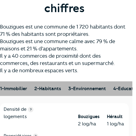
chiffres
Bouzigues est une commune de 1 720 habitants dont
71 % des habitants sont propriétaires.
Bouzigues est une commune calme avec 79 % de
maisons et 21 % d'appartements.
Il y a 40 commerces de proximité dont des
commerces, des restaurants et un supermarché.
Il y a de nombreux espaces verts.
1-Immobilier
2-Habitants
3-Environnement
4-Educati
1-Immobilier
Critères
Bouzigues
Comparé au département Hérault
Densité de
?
logements
Bouzigues
Hérault
2 log/ha
1 log/ha
Propriétaires