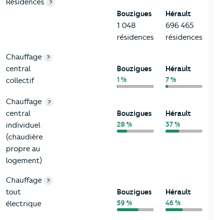
8-Chauffage
Critères
Bouzigues
Comparé au département Hérault
Résidences
?
Bouzigues
Hérault
1 048
696 465
résidences
résidences
Chauffage
?
central
Bouzigues
Hérault
1 %
7 %
collectif
Chauffage
?
central
Bouzigues
Hérault
28 %
37 %
individuel
(chaudière
propre au
logement)
Chauffage
?
tout
Bouzigues
Hérault
59 %
46 %
électrique