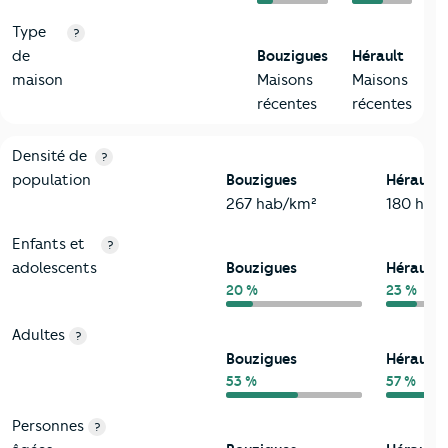
Type
?
de
Bouzigues
Hérault
maison
Maisons
Maisons
récentes
récentes
2-Habitants
Critères
Bouzigues
Comparé au département Hérault
Densité de
?
population
Bouzigues
Hérault
267 hab/km²
180 hab
Enfants et
?
adolescents
Bouzigues
Hérault
20 %
23 %
Adultes
?
Bouzigues
Hérault
53 %
57 %
Personnes
?