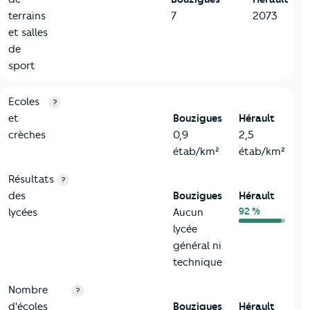
terrains
7
2073
et salles
de
sport
4-Education
Critères
Bouzigues
Comparé au département Hérault
Ecoles
?
et
Bouzigues
Hérault
crèches
0,9
2,5
étab/km²
étab/km²
Résultats
?
des
Bouzigues
Hérault
92 %
lycées
Aucun
lycée
général ni
technique
Nombre
?
d'écoles
Bouzigues
Hérault