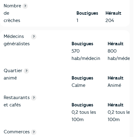
Nombre
?
de
Bouzigues
Hérault
crèches
1
204
5-Commerces
Critères
Bouzigues
Comparé au département Hérault
Médecins
?
généralistes
Bouzigues
Hérault
570
800
hab/médecin
hab/médecin
Quartier
?
animé
Bouzigues
Hérault
Calme
Animé
Restaurants
?
et cafés
Bouzigues
Hérault
0,2 tous les
0,2 tous les
100m
100m
Commerces
?