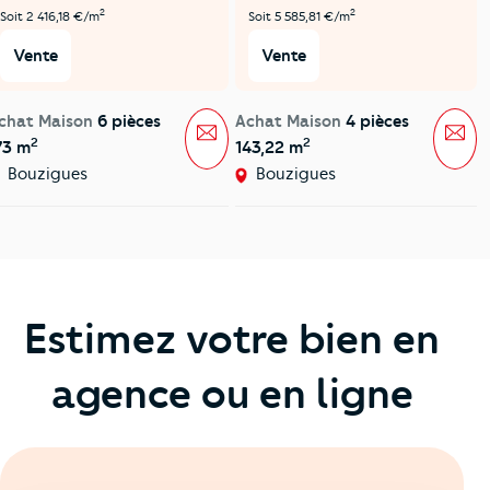
2
2
Soit 2 416,18 €/m
Soit 5 585,81 €/m
Vente
Vente
chat Maison
6 pièces
Achat Maison
4 pièces
Message
Mes
2
2
73 m
143,22 m
Bouzigues
Bouzigues
Estimez votre bien en
agence ou en ligne