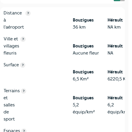
3-Environnement
Critères
Bouzigues
Comparé au département Hérault
Distance
?
à
Bouzigues
Hérault
l'aéroport
36 km
NA km
Ville et
?
villages
Bouzigues
Hérault
fleuris
Aucune fleur
NA
Surface
?
Bouzigues
Hérault
6,5 Km²
6220,5 Km²
Terrains
?
et
Bouzigues
Hérault
salles
5,2
6,2
de
équip/km²
équip/km²
sport
Espaces
?