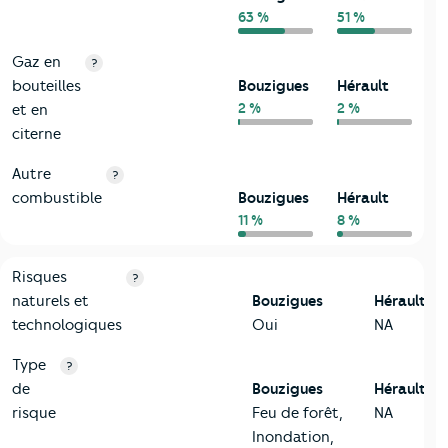
63 %
51 %
Gaz en
?
bouteilles
Bouzigues
Hérault
2 %
2 %
et en
citerne
Autre
?
combustible
Bouzigues
Hérault
11 %
8 %
9-Diagnostic risques
Critères
Bouzigues
Comparé au département Hérault
Risques
?
naturels et
Bouzigues
Hérault
technologiques
Oui
NA
Type
?
de
Bouzigues
Hérault
risque
Feu de forêt,
NA
Inondation,