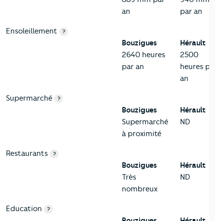
an
par an
Ensoleillement
?
Bouzigues
Hérault
2640 heures
2500
par an
heures par
an
Supermarché
?
Bouzigues
Hérault
Supermarché
ND
à proximité
Restaurants
?
Bouzigues
Hérault
Très
ND
nombreux
Education
?
Bouzigues
Hérault