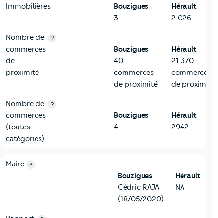
Immobilières
Bouzigues
Hérault
3
2 026
Nombre de
?
commerces
Bouzigues
Hérault
de
40
21 370
proximité
commerces
commerces
de proximité
de proximité
Nombre de
?
commerces
Bouzigues
Hérault
(toutes
4
2942
catégories)
6-Politique
Critères
Bouzigues
Comparé au département Hérault
Maire
?
Bouzigues
Hérault
Cédric RAJA
NA
(18/05/2020)