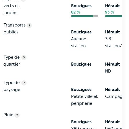
verts et
Bouzigues
Hérault
82 %
93 %
jardins
Transports
?
publics
Bouzigues
Hérault
Aucune
3,3
station
station/km
Type de
?
quartier
Bouzigues
Hérault
ND
Type de
?
paysage
Bouzigues
Hérault
Petite ville et
Campagne
périphérie
Pluie
?
Bouzigues
Hérault
889 mm par
940 mm