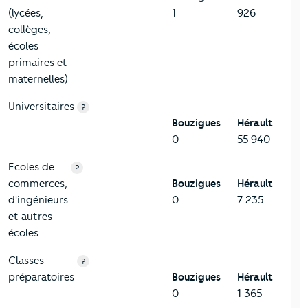
(lycées,
1
926
collèges,
écoles
primaires et
maternelles)
Universitaires
?
Bouzigues
Hérault
0
55 940
Ecoles de
?
commerces,
Bouzigues
Hérault
d'ingénieurs
0
7 235
et autres
écoles
Classes
?
préparatoires
Bouzigues
Hérault
0
1 365