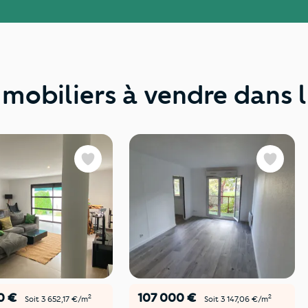
mobiliers à vendre dans l
Favoris
Favoris
0 €
107 000 €
2
2
Soit 3 652,17 €/m
Soit 3 147,06 €/m