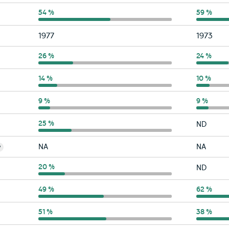
Hérault
54 %
Occitani
59 %
Hérault
Occitani
1977
1973
Hérault
26 %
Occitani
24 %
Hérault
14 %
Occitani
10 %
Hérault
9 %
Occitani
9 %
Hérault
25 %
Occitani
ND
Hérault
Occitani
NA
NA
?
Hérault
20 %
Occitani
ND
Hérault
49 %
Occitani
62 %
Hérault
51 %
Occitani
38 %