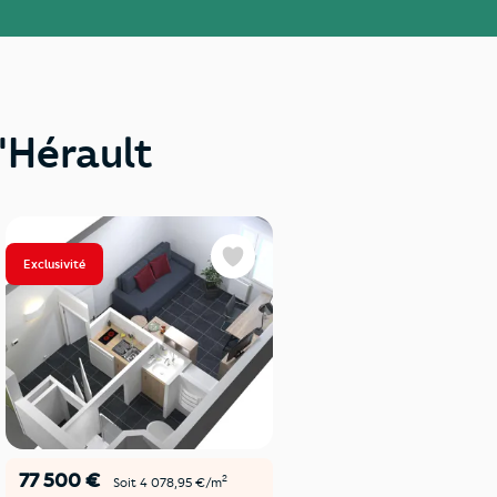
'Hérault
Exclusivité
Favoris
77 500 €
Vendu
2
Soit 4 078,95 €/m