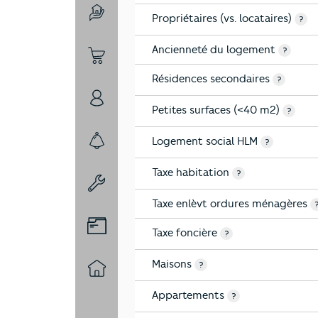
Propriétaires (vs. locataires)
4-Education
?
Ancienneté du logement
?
5-Commerces
Résidences secondaires
?
6-Politique
Petites surfaces (<40 m2)
?
Logement social HLM
?
7-Sécurité
Taxe habitation
?
8-Chauffage
Taxe enlèvt ordures ménagères
9-Diagnostic risques
Taxe foncière
?
Maisons
?
10-Logement
Appartements
?