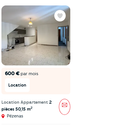
Exclusivité
Favoris
600 €
220 €
par mois
par mois
Location
Location
Location Appartement
2
Location Stationnement
sage
Message
2
2
pièces 50,15 m
30,12 m
Pézenas
La Grande-Motte -
Centre-ville - Port