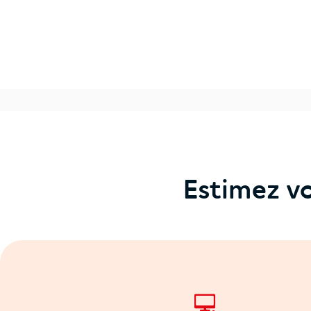
Estimez vo
💻