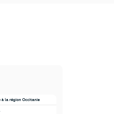
à la région Occitanie
e
a