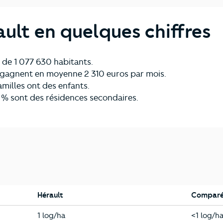
ult en quelques chiffres
 de 1 077 630 habitants.
s gagnent en moyenne 2 310 euros par mois.
amilles ont des enfants.
 % sont des résidences secondaires.
Hérault
Comparé 
Hérault
Occitani
1 log/ha
<1 log/h