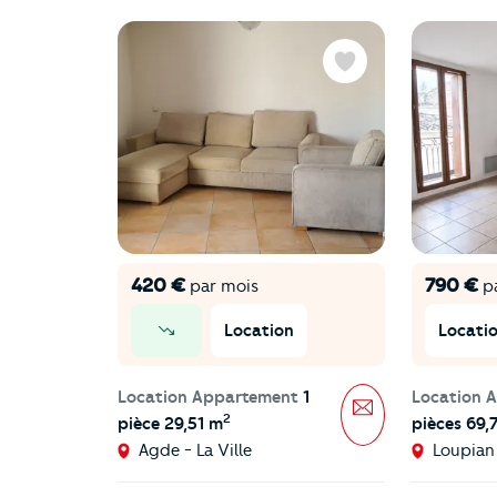
Favoris
420 €
790 €
par mois
pa
Location
Locati
prix en baisse
Location Appartement
1
Location 
Message
2
pièce 29,51 m
pièces 69,
Agde - La Ville
Loupian