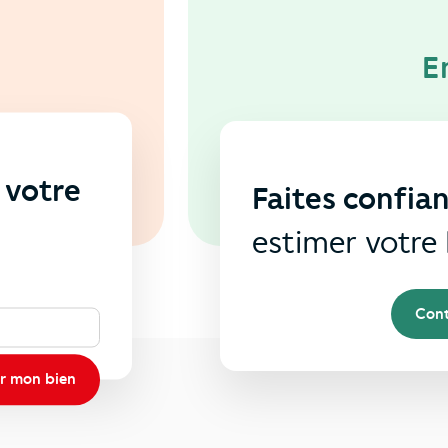
E
 votre
Faites confia
s
estimer votre 
Cont
r mon bien