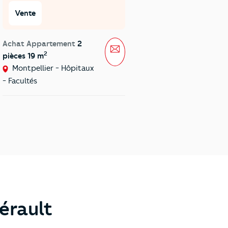
Vente
Vente
Achat Maison
Achat Appartement
2
sage
Message
2
Mauguio - Carnon
pièces 19 m
Montpellier - Hôpitaux
- Facultés
érault