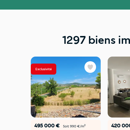
1297 biens im
Exclusivité
Favoris
495 000 €
420 00
2
Soit 990 €/m