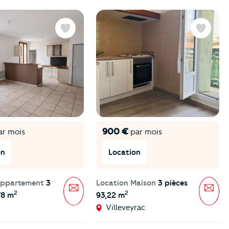
Favoris
Favoris
900 €
r mois
par mois
on
Location
Appartement
3
Location Maison
3 pièces
Message
Mes
2
2
78 m
93,22 m
Villeveyrac