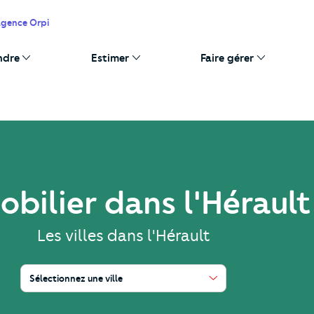
agence Orpi
ndre
Estimer
Faire gérer
bilier dans l'Hérault
Les villes dans l'Hérault
Sélectionnez une ville
Clermont-l'Hérault, Pézenas, Haut-Languedoc et Vignobles