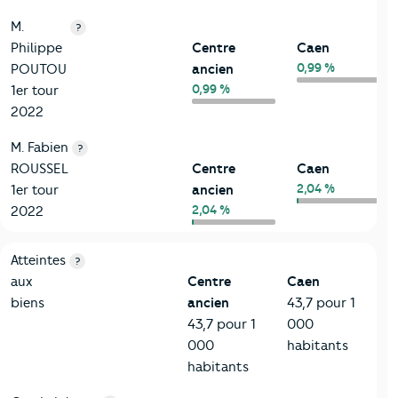
M.
?
Philippe
Centre
Caen
0,99 %
POUTOU
ancien
0,99 %
1er tour
2022
M. Fabien
?
ROUSSEL
Centre
Caen
2,04 %
1er tour
ancien
2,04 %
2022
7-Sécurité
Critères
Centre ancien
Comparé à la ville de Caen
Atteintes
?
aux
Centre
Caen
biens
ancien
43,7 pour 1
43,7 pour 1
000
000
habitants
habitants