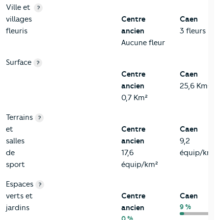
Ville et
?
villages
Centre
Caen
fleuris
ancien
3 fleurs
Aucune fleur
Surface
?
Centre
Caen
ancien
25,6 Km²
0,7 Km²
Terrains
?
et
Centre
Caen
salles
ancien
9,2
de
17,6
équip/km²
sport
équip/km²
Espaces
?
verts et
Centre
Caen
9 %
jardins
ancien
0 %