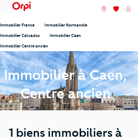
menu
Nos agences
Mes favori
Mon
Immobilier France
Immobilier Normandie
Immobilier Calvados
Immobilier Caen
Immobilier Centre ancien
Immobilier à Caen,
Centre ancien
1 biens immobiliers à