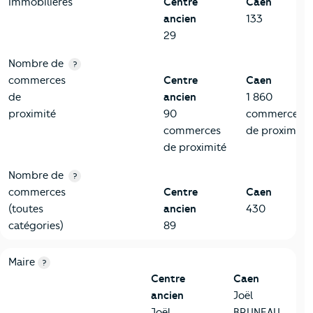
Immobilières
Centre
Caen
ancien
133
29
Nombre de
?
commerces
Centre
Caen
de
ancien
1 860
proximité
90
commerces
commerces
de proximité
de proximité
Nombre de
?
commerces
Centre
Caen
(toutes
ancien
430
catégories)
89
6-Politique
Critères
Centre ancien
Comparé à la ville de Caen
Maire
?
Centre
Caen
ancien
Joël
Joël
BRUNEAU