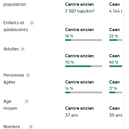
population
Centre ancien
Caen
7 387 hab/km²
4 144 ha
Enfants et
?
adolescents
Centre ancien
Caen
16 %
22 %
Adultes
?
Centre ancien
Caen
70 %
60 %
Personnes
?
âgées
Centre ancien
Caen
14 %
17 %
Age
?
moyen
Centre ancien
Caen
37 ans
39 ans
Nombre
?