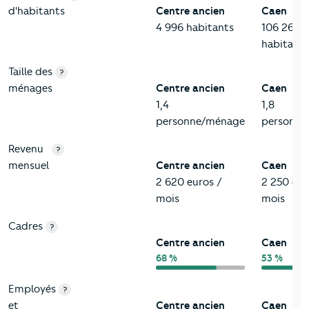
d'habitants
Centre ancien
Caen
4 996 habitants
106 260
habitants
Taille des
?
ménages
Centre ancien
Caen
1,4
1,8
personne/ménage
personne
Revenu
?
mensuel
Centre ancien
Caen
2 620 euros /
2 250 eur
mois
mois
Cadres
?
Centre ancien
Caen
68 %
53 %
Employés
?
et
Centre ancien
Caen