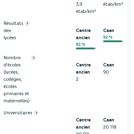
3,9
étab/km²
étab/km²
Résultats
?
des
Centre
Caen
92 %
lycées
ancien
92 %
Nombre
?
d'écoles
Centre
Caen
(lycées,
ancien
90
collèges,
2
écoles
primaires et
maternelles)
Universitaires
?
Centre
Caen
ancien
20 118