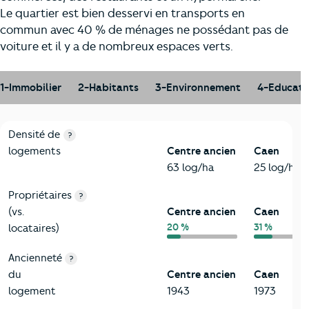
Le quartier est bien desservi en transports en
commun avec 40 % de ménages ne possédant pas de
voiture et il y a de nombreux espaces verts.
1-Immobilier
2-Habitants
3-Environnement
4-Educati
1-Immobilier
Critères
Centre ancien
Comparé à la ville de Caen
Densité de
?
logements
Centre ancien
Caen
63 log/ha
25 log/ha
Propriétaires
?
(vs.
Centre ancien
Caen
20 %
31 %
locataires)
Ancienneté
?
du
Centre ancien
Caen
logement
1943
1973