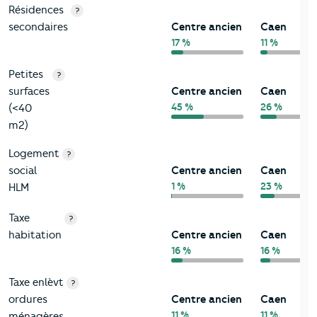
Résidences
?
secondaires
Centre ancien
Caen
17 %
11 %
Petites
?
surfaces
Centre ancien
Caen
45 %
26 %
(<40
m2)
Logement
?
social
Centre ancien
Caen
1 %
23 %
HLM
Taxe
?
habitation
Centre ancien
Caen
16 %
16 %
Taxe enlèvt
?
ordures
Centre ancien
Caen
11 %
11 %
ménagères