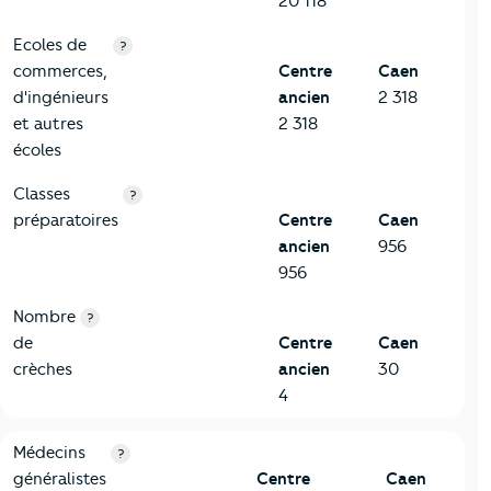
20 118
Ecoles de
?
commerces,
Centre
Caen
d'ingénieurs
ancien
2 318
et autres
2 318
écoles
Classes
?
préparatoires
Centre
Caen
ancien
956
956
Nombre
?
de
Centre
Caen
crèches
ancien
30
4
5-Commerces
Critères
Centre ancien
Comparé à la ville de Caen
Médecins
?
généralistes
Centre
Caen