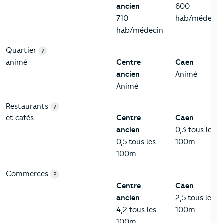
ancien
600
710
hab/médecin
hab/médecin
Quartier
?
animé
Centre
Caen
ancien
Animé
Animé
Restaurants
?
et cafés
Centre
Caen
ancien
0,3 tous les
0,5 tous les
100m
100m
Commerces
?
Centre
Caen
ancien
2,5 tous les
4,2 tous les
100m
100m