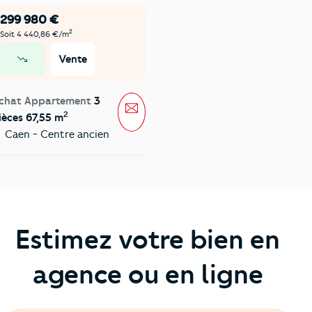
299 980 €
2
Soit 4 440,86 €/m
Vente
prix en baisse
chat Appartement
3
Message
2
ièces 67,55 m
Caen - Centre ancien
Estimez votre bien en
agence ou en ligne