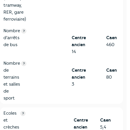
tramway,
RER, gare
ferroviaire)
Nombre
?
d'arrêts
Centre
Caen
de bus
ancien
460
14
Nombre
?
de
Centre
Caen
terrains
ancien
80
et salles
3
de
sport
4-Education
Critères
Centre ancien
Comparé à la ville de Caen
Ecoles
?
et
Centre
Caen
crèches
ancien
5,4