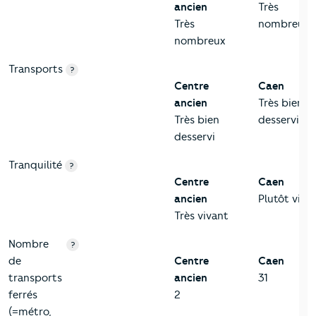
ancien
Très
Très
nombreux
nombreux
Transports
?
Centre
Caen
ancien
Très bien
Très bien
desservi
desservi
Tranquilité
?
Centre
Caen
ancien
Plutôt viva
Très vivant
Nombre
?
de
Centre
Caen
transports
ancien
31
ferrés
2
(=métro,