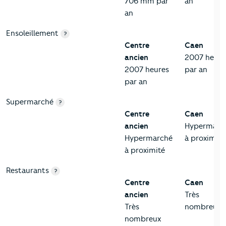
706 mm par
an
an
Ensoleillement
?
Centre
Caen
ancien
2007 heure
2007 heures
par an
par an
Supermarché
?
Centre
Caen
ancien
Hypermarc
Hypermarché
à proximité
à proximité
Restaurants
?
Centre
Caen
ancien
Très
Très
nombreux
nombreux