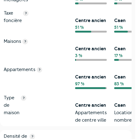
Taxe
?
foncière
Centre ancien
Caen
51 %
51 %
Maisons
?
Centre ancien
Caen
3 %
17 %
Appartements
?
Centre ancien
Caen
97 %
83 %
Type
?
de
Centre ancien
Caen
maison
Appartements
Locations
de centre ville
nombreuse
2-Habitants
Critères
Centre ancien
Comparé à la ville de Caen
Densité de
?