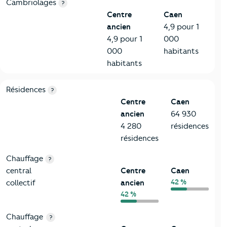
Cambriolages
?
Centre
Caen
ancien
4,9 pour 1
4,9 pour 1
000
000
habitants
habitants
8-Chauffage
Critères
Centre ancien
Comparé à la ville de Caen
Résidences
?
Centre
Caen
ancien
64 930
4 280
résidences
résidences
Chauffage
?
central
Centre
Caen
42 %
collectif
ancien
42 %
Chauffage
?