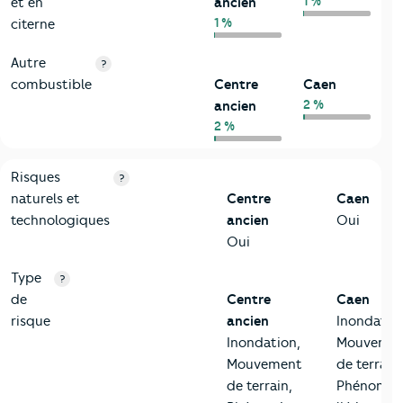
1 %
et en
ancien
1 %
citerne
Autre
?
combustible
Centre
Caen
2 %
ancien
2 %
9-Diagnostic risques
Critères
Centre ancien
Comparé à la ville de Caen
Risques
?
naturels et
Centre
Caen
technologiques
ancien
Oui
Oui
Type
?
de
Centre
Caen
risque
ancien
Inondatio
Inondation,
Mouveme
Mouvement
de terrain,
de terrain,
Phénomèn