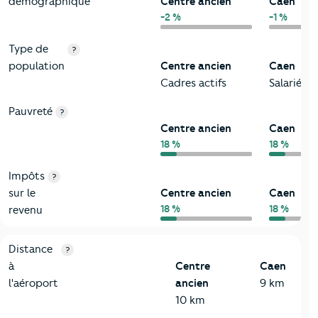
démographique
Centre ancien
Caen
-2 %
-1 %
Type de
?
population
Centre ancien
Caen
Cadres actifs
Salariés
Pauvreté
?
Centre ancien
Caen
18 %
18 %
Impôts
?
sur le
Centre ancien
Caen
18 %
18 %
revenu
3-Environnement
Critères
Centre ancien
Comparé à la ville de Caen
Distance
?
à
Centre
Caen
l'aéroport
ancien
9 km
10 km