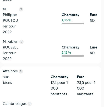
M.
?
Philippe
Chambray
Eure
1,06 %
POUTOU
ND
1er tour
2022
M. Fabien
?
ROUSSEL
Chambray
Eure
2,12 %
1er tour
ND
2022
7-Sécurité
Critères
Chambray
Comparé au département Eure
Atteintes
?
aux
Chambray
Eure
biens
17,5 pour 1
23,5 pour 1
000
000
habitants
habitants
Cambriolages
?