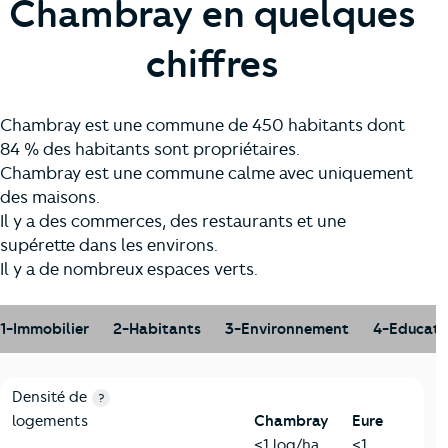
Chambray en quelques
chiffres
Chambray est une commune de 450 habitants dont
84 % des habitants sont propriétaires.
Chambray est une commune calme avec uniquement
des maisons.
Il y a des commerces, des restaurants et une
supérette dans les environs.
Il y a de nombreux espaces verts.
1-Immobilier
2-Habitants
3-Environnement
4-Educati
1-Immobilier
Critères
Chambray
Comparé au département Eure
Densité de
?
logements
Chambray
Eure
<1 log/ha
<1