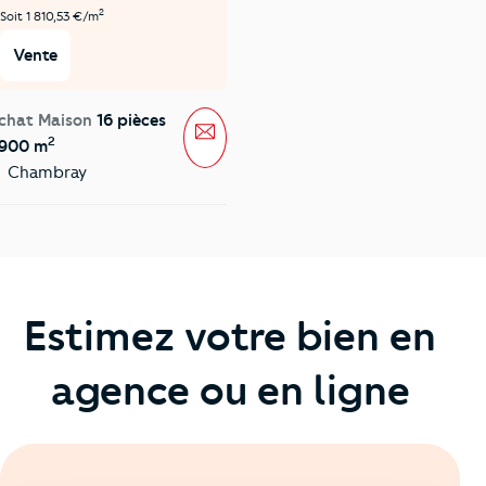
2
Soit 1 810,53 €/m
Vente
chat Maison
16 pièces
Message
2
 900 m
Chambray
Estimez votre bien en
agence ou en ligne