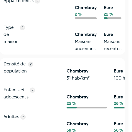
Appartements
?
Chambray
Eure
2 %
22 %
Type
?
de
Chambray
Eure
maison
Maisons
Maisons
anciennes
récentes
2-Habitants
Critères
Chambray
Comparé au département Eure
Densité de
?
population
Chambray
Eure
51 hab/km²
100 hab
Enfants et
?
adolescents
Chambray
Eure
25 %
26 %
Adultes
?
Chambray
Eure
59 %
56 %