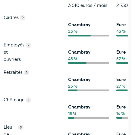
3 510 euros / mois
2 750 eu
Cadres
?
Chambray
Eure
55 %
43 %
Employés
?
et
Chambray
Eure
45 %
57 %
ouvriers
Retraités
?
Chambray
Eure
23 %
27 %
Chômage
?
Chambray
Eure
15 %
14 %
Lieu
?
de
Chambray
Eure