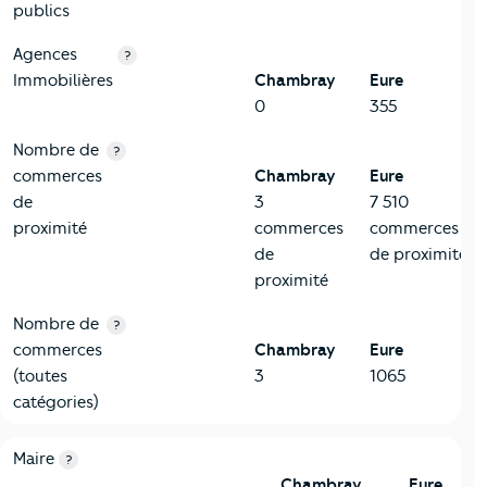
publics
Agences
?
Immobilières
Chambray
Eure
0
355
Nombre de
?
commerces
Chambray
Eure
de
3
7 510
proximité
commerces
commerces
de
de proximité
proximité
Nombre de
?
commerces
Chambray
Eure
(toutes
3
1065
catégories)
6-Politique
Critères
Chambray
Comparé au département Eure
Maire
?
Chambray
Eure