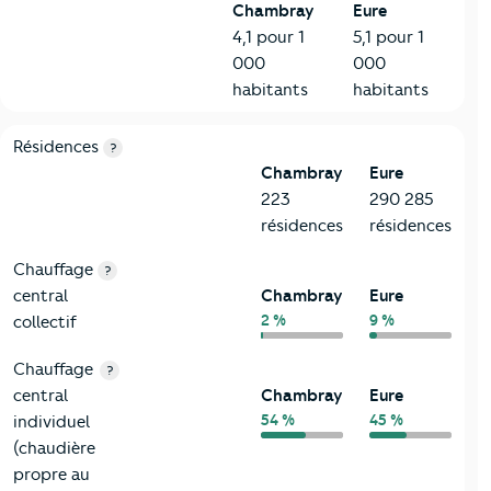
Chambray
Eure
4,1 pour 1
5,1 pour 1
000
000
habitants
habitants
8-Chauffage
Critères
Chambray
Comparé au département Eure
Résidences
?
Chambray
Eure
223
290 285
résidences
résidences
Chauffage
?
central
Chambray
Eure
2 %
9 %
collectif
Chauffage
?
central
Chambray
Eure
54 %
45 %
individuel
(chaudière
propre au