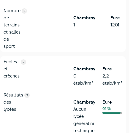
Nombre
?
de
Chambray
Eure
terrains
1
1201
et salles
de
sport
4-Education
Critères
Chambray
Comparé au département Eure
Ecoles
?
et
Chambray
Eure
crèches
0
2,2
étab/km²
étab/km²
Résultats
?
des
Chambray
Eure
91 %
lycées
Aucun
lycée
général ni
technique