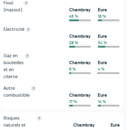
Fioul
?
(mazout)
Chambray
Eure
45 %
18 %
Electricité
?
Chambray
Eure
28 %
34 %
Gaz en
?
bouteilles
Chambray
Eure
9 %
4 %
et en
citerne
Autre
?
combustible
Chambray
Eure
17 %
14 %
9-Diagnostic risques
Critères
Chambray
Comparé au département Eure
Risques
?
naturels et
Chambray
Eure