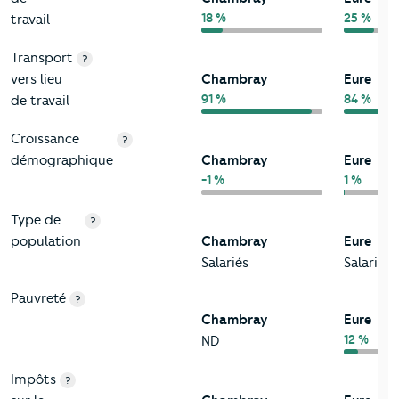
18 %
25 %
travail
Transport
?
vers lieu
Chambray
Eure
91 %
84 %
de travail
Croissance
?
démographique
Chambray
Eure
-1 %
1 %
Type de
?
population
Chambray
Eure
Salariés
Salariés
Pauvreté
?
Chambray
Eure
12 %
ND
Impôts
?