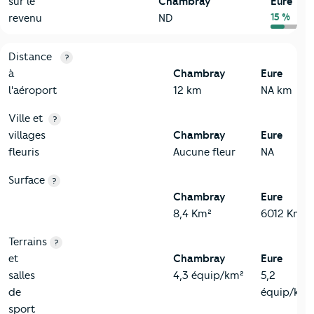
sur le
Chambray
Eure
15 %
revenu
ND
3-Environnement
Critères
Chambray
Comparé au département Eure
Distance
?
à
Chambray
Eure
l'aéroport
12 km
NA km
Ville et
?
villages
Chambray
Eure
fleuris
Aucune fleur
NA
Surface
?
Chambray
Eure
8,4 Km²
6012 Km²
Terrains
?
et
Chambray
Eure
salles
4,3 équip/km²
5,2
de
équip/km²
sport