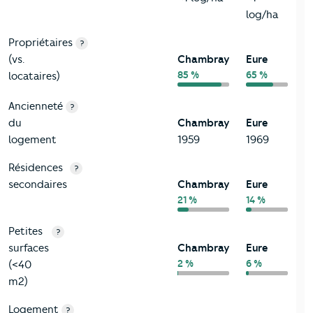
log/ha
Propriétaires
?
(vs.
Chambray
Eure
85 %
65 %
locataires)
Ancienneté
?
du
Chambray
Eure
logement
1959
1969
Résidences
?
secondaires
Chambray
Eure
21 %
14 %
Petites
?
surfaces
Chambray
Eure
2 %
6 %
(<40
m2)
Logement
?