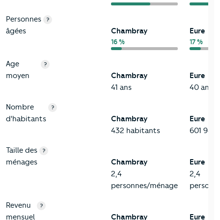
Personnes
?
âgées
Chambray
Eure
16 %
17 %
Age
?
moyen
Chambray
Eure
41 ans
40 ans
Nombre
?
d'habitants
Chambray
Eure
432 habitants
601 948 
Taille des
?
ménages
Chambray
Eure
2,4
2,4
personnes/ménage
personn
Revenu
?
mensuel
Chambray
Eure