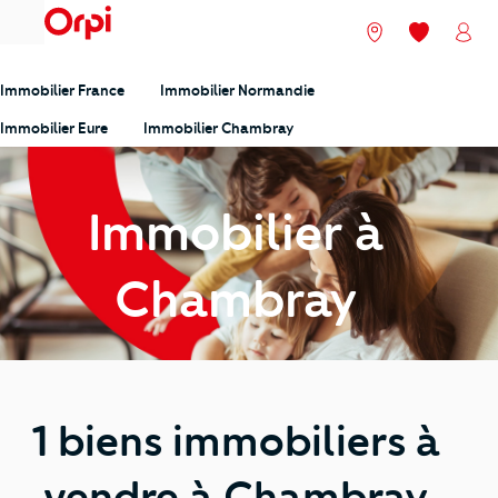
menu
Nos agences
Mes favori
Mon
Immobilier France
Immobilier Normandie
Immobilier Eure
Immobilier Chambray
Immobilier à
Chambray
1 biens immobiliers à
vendre à Chambray