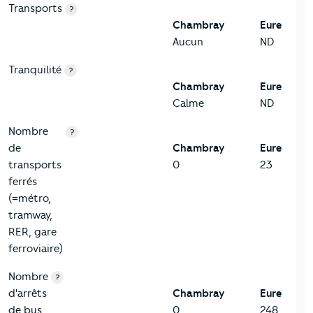
Transports
?
Chambray
Eure
Aucun
ND
Tranquilité
?
Chambray
Eure
Calme
ND
Nombre
?
de
Chambray
Eure
transports
0
23
ferrés
(=métro,
tramway,
RER, gare
ferroviaire)
Nombre
?
d'arrêts
Chambray
Eure
de bus
0
248