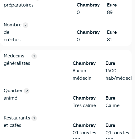
préparatoires
Chambray
Eure
0
89
Nombre
?
de
Chambray
Eure
crèches
0
81
5-Commerces
Critères
Chambray
Comparé au département Eure
Médecins
?
généralistes
Chambray
Eure
Aucun
1400
médecin
hab/médecin
Quartier
?
animé
Chambray
Eure
Très calme
Calme
Restaurants
?
et cafés
Chambray
Eure
0,1 tous les
0,1 tous les