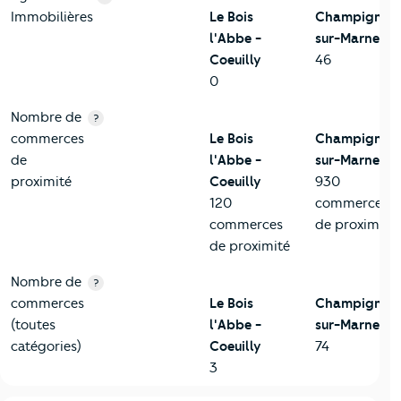
Immobilières
Le Bois
Champigny-
l'Abbe -
sur-Marne
Coeuilly
46
0
Nombre de
?
commerces
Le Bois
Champigny-
de
l'Abbe -
sur-Marne
proximité
Coeuilly
930
120
commerces
commerces
de proximité
de proximité
Nombre de
?
commerces
Le Bois
Champigny-
(toutes
l'Abbe -
sur-Marne
catégories)
Coeuilly
74
3