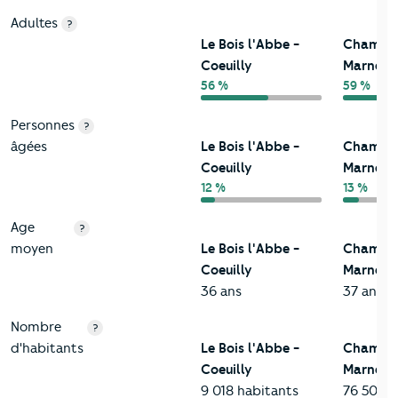
Adultes
?
Le Bois l'Abbe -
Champig
Coeuilly
Marne
56 %
59 %
Personnes
?
âgées
Le Bois l'Abbe -
Champig
Coeuilly
Marne
12 %
13 %
Age
?
moyen
Le Bois l'Abbe -
Champig
Coeuilly
Marne
36 ans
37 ans
Nombre
?
d'habitants
Le Bois l'Abbe -
Champig
Coeuilly
Marne
9 018 habitants
76 508 h