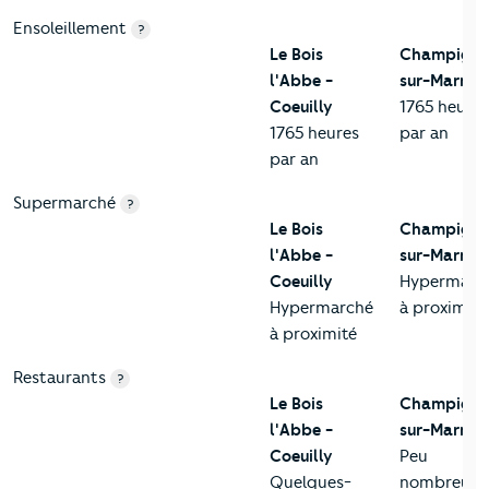
Ensoleillement
?
Le Bois
Champigny
l'Abbe -
sur-Marne
Coeuilly
1765 heures
1765 heures
par an
par an
Supermarché
?
Le Bois
Champigny
l'Abbe -
sur-Marne
Coeuilly
Hypermarc
Hypermarché
à proximité
à proximité
Restaurants
?
Le Bois
Champigny
l'Abbe -
sur-Marne
Coeuilly
Peu
Quelques-
nombreux