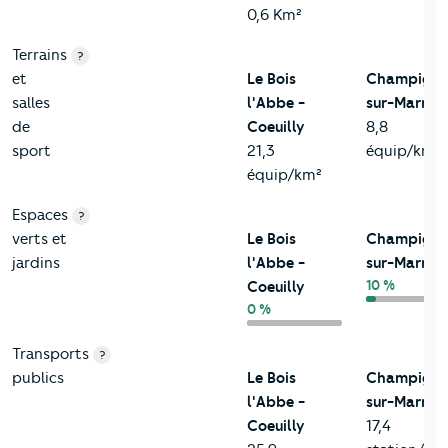
0,6 Km²
Terrains
?
et
Le Bois
Champigny
salles
l'Abbe -
sur-Marne
de
Coeuilly
8,8
sport
21,3
équip/km²
équip/km²
Espaces
?
verts et
Le Bois
Champigny
jardins
l'Abbe -
sur-Marne
10 %
Coeuilly
0 %
Transports
?
publics
Le Bois
Champigny
l'Abbe -
sur-Marne
Coeuilly
17,4