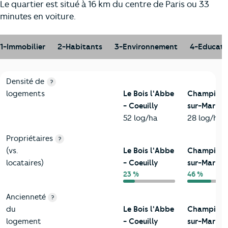
Le quartier est situé à 16 km du centre de Paris ou 33
minutes en voiture.
1-Immobilier
2-Habitants
3-Environnement
4-Educati
1-Immobilier
Critères
Le Bois l'Abbe - Coeuilly
Comparé à la ville d
Densité de
?
logements
Le Bois l'Abbe
Champign
- Coeuilly
sur-Marne
52 log/ha
28 log/ha
Propriétaires
?
(vs.
Le Bois l'Abbe
Champign
locataires)
- Coeuilly
sur-Marne
23 %
46 %
Ancienneté
?
du
Le Bois l'Abbe
Champign
logement
- Coeuilly
sur-Marne