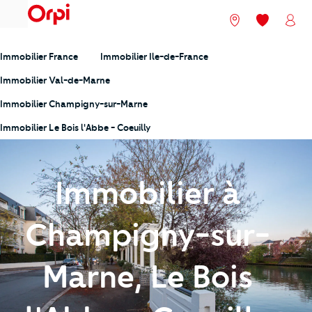
menu
Nos agences
Mes favori
Mon
Immobilier France
Immobilier Ile-de-France
Immobilier Val-de-Marne
Immobilier Champigny-sur-Marne
Immobilier Le Bois l'Abbe - Coeuilly
Immobilier à
Champigny-sur-
Marne, Le Bois