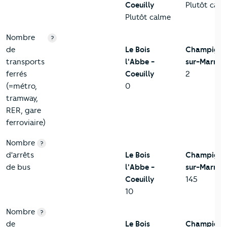
Coeuilly
Plutôt cal
Plutôt calme
Nombre
?
de
Le Bois
Champigny
transports
l'Abbe -
sur-Marne
ferrés
Coeuilly
2
(=métro,
0
tramway,
RER, gare
ferroviaire)
Nombre
?
d'arrêts
Le Bois
Champigny
de bus
l'Abbe -
sur-Marne
Coeuilly
145
10
Nombre
?
de
Le Bois
Champigny