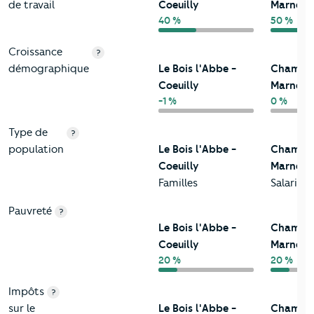
de travail
Coeuilly
Marne
40 %
50 %
Croissance
?
démographique
Le Bois l'Abbe -
Champig
Coeuilly
Marne
-1 %
0 %
Type de
?
population
Le Bois l'Abbe -
Champig
Coeuilly
Marne
Familles
Salariés
Pauvreté
?
Le Bois l'Abbe -
Champig
Coeuilly
Marne
20 %
20 %
Impôts
?
sur le
Le Bois l'Abbe -
Champig