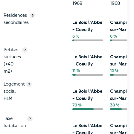
1968
1968
Résidences
?
secondaires
Le Bois l'Abbe
Champign
- Coeuilly
sur-Marne
6 %
6 %
Petites
?
surfaces
Le Bois l'Abbe
Champign
(<40
- Coeuilly
sur-Marne
11 %
12 %
m2)
Logement
?
social
Le Bois l'Abbe
Champign
HLM
- Coeuilly
sur-Marne
70 %
38 %
Taxe
?
habitation
Le Bois l'Abbe
Champign
- Coeuilly
sur-Marne