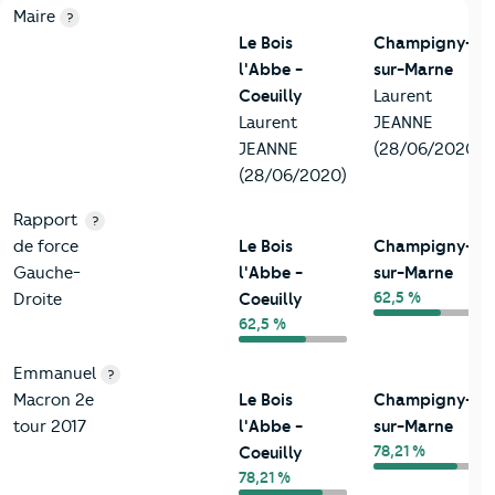
6-Politique
Critères
Le Bois l'Abbe - Coeuilly
Comparé à la ville d
Maire
?
Le Bois
Champigny-
l'Abbe -
sur-Marne
Coeuilly
Laurent
Laurent
JEANNE
JEANNE
(28/06/2020)
(28/06/2020)
Rapport
?
de force
Le Bois
Champigny-
Gauche-
l'Abbe -
sur-Marne
62,5 %
Droite
Coeuilly
62,5 %
Emmanuel
?
Macron 2e
Le Bois
Champigny-
tour 2017
l'Abbe -
sur-Marne
78,21 %
Coeuilly
78,21 %