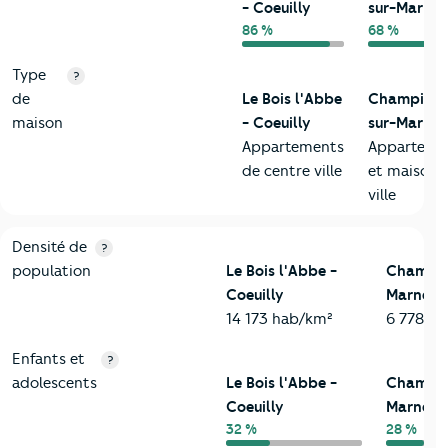
- Coeuilly
sur-Marne
86 %
68 %
Type
?
de
Le Bois l'Abbe
Champign
maison
- Coeuilly
sur-Marne
Appartements
Apparteme
de centre ville
et maisons
ville
2-Habitants
Critères
Le Bois l'Abbe - Coeuilly
Comparé à la ville d
Densité de
?
population
Le Bois l'Abbe -
Champig
Coeuilly
Marne
14 173 hab/km²
6 778 h
Enfants et
?
adolescents
Le Bois l'Abbe -
Champig
Coeuilly
Marne
32 %
28 %