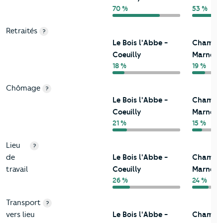
70 %
53 %
Retraités
?
Le Bois l'Abbe -
Champig
Coeuilly
Marne
18 %
19 %
Chômage
?
Le Bois l'Abbe -
Champig
Coeuilly
Marne
21 %
15 %
Lieu
?
de
Le Bois l'Abbe -
Champig
travail
Coeuilly
Marne
26 %
24 %
Transport
?
vers lieu
Le Bois l'Abbe -
Champig