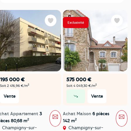
Exclusivité
Favoris
Favoris
195 000 €
575 000 €
2
2
Soit 2 416,96 €/m
Soit 4 049,30 €/m
Vente
Vente
prix en baisse
chat Appartement
3
Achat Maison
6 pièces
Message
Mes
2
2
ièces 80,68 m
142 m
Champigny-sur-
Champigny-sur-