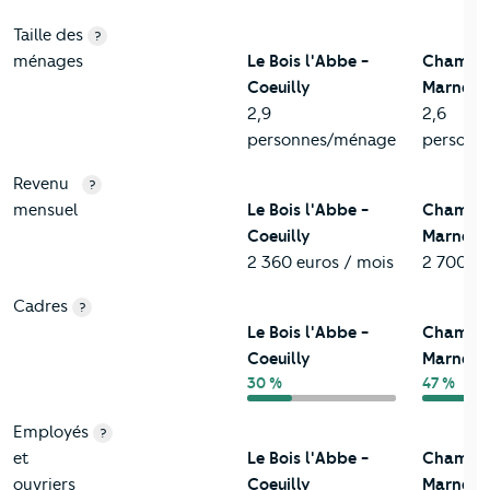
Taille des
?
ménages
Le Bois l'Abbe -
Champig
Coeuilly
Marne
2,9
2,6
personnes/ménage
personn
Revenu
?
mensuel
Le Bois l'Abbe -
Champig
Coeuilly
Marne
2 360 euros / mois
2 700 eu
Cadres
?
Le Bois l'Abbe -
Champig
Coeuilly
Marne
30 %
47 %
Employés
?
et
Le Bois l'Abbe -
Champig
ouvriers
Coeuilly
Marne