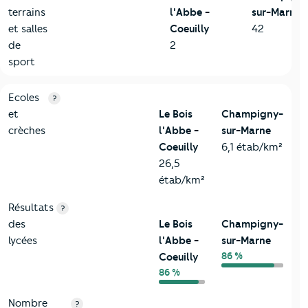
terrains
l'Abbe -
sur-Marne
et salles
Coeuilly
42
de
2
sport
4-Education
Critères
Le Bois l'Abbe - Coeuilly
Comparé à la ville d
Ecoles
?
et
Le Bois
Champigny-
crèches
l'Abbe -
sur-Marne
Coeuilly
6,1 étab/km²
26,5
étab/km²
Résultats
?
des
Le Bois
Champigny-
lycées
l'Abbe -
sur-Marne
86 %
Coeuilly
86 %
Nombre
?