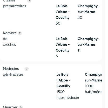
Classes
?
préparatoires
Le Bois
Champigny-
l'Abbe -
sur-Marne
Coeuilly
30
30
Nombre
?
de
Le Bois
Champigny-
crèches
l'Abbe -
sur-Marne
Coeuilly
11
3
5-Commerces
Critères
Le Bois l'Abbe - Coeuilly
Comparé à la ville d
Médecins
?
généralistes
Le Bois
Champigny-
l'Abbe -
sur-Marne
Coeuilly
1090
1500
hab/médecin
hab/médecin
Quartier
?