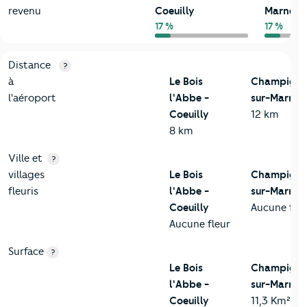
revenu
Coeuilly
Marne
17 %
17 %
3-Environnement
Critères
Le Bois l'Abbe - Coeuilly
Comparé à la ville d
Distance
?
à
Le Bois
Champigny
l'aéroport
l'Abbe -
sur-Marne
Coeuilly
12 km
8 km
Ville et
?
villages
Le Bois
Champigny
fleuris
l'Abbe -
sur-Marne
Coeuilly
Aucune fleu
Aucune fleur
Surface
?
Le Bois
Champigny
l'Abbe -
sur-Marne
Coeuilly
11,3 Km²