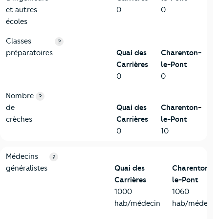
et autres
0
0
écoles
Classes
?
préparatoires
Quai des
Charenton-
Carrières
le-Pont
0
0
Nombre
?
de
Quai des
Charenton-
crèches
Carrières
le-Pont
0
10
5-Commerces
Critères
Quai des Carrières
Comparé à la ville de Char
Médecins
?
généralistes
Quai des
Charenton-
Carrières
le-Pont
1000
1060
hab/médecin
hab/médecin