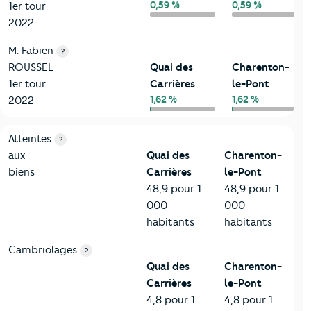
0,59 %
0,59 %
1er tour
2022
M. Fabien
?
ROUSSEL
Quai des
Charenton-
1er tour
Carrières
le-Pont
1,62 %
1,62 %
2022
7-Sécurité
Critères
Quai des Carrières
Comparé à la ville de Char
Atteintes
?
aux
Quai des
Charenton-
biens
Carrières
le-Pont
48,9 pour 1
48,9 pour 1
000
000
habitants
habitants
Cambriolages
?
Quai des
Charenton-
Carrières
le-Pont
4,8 pour 1
4,8 pour 1