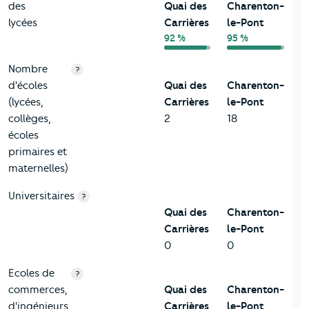
des
Quai des
Charenton-
lycées
Carrières
le-Pont
92 %
95 %
Nombre
?
d'écoles
Quai des
Charenton-
(lycées,
Carrières
le-Pont
collèges,
2
18
écoles
primaires et
maternelles)
Universitaires
?
Quai des
Charenton-
Carrières
le-Pont
0
0
Ecoles de
?
commerces,
Quai des
Charenton-
d'ingénieurs
Carrières
le-Pont