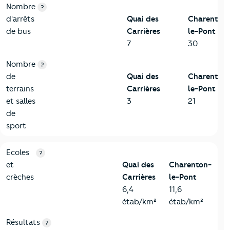
Nombre
?
d'arrêts
Quai des
Charenton
de bus
Carrières
le-Pont
7
30
Nombre
?
de
Quai des
Charenton
terrains
Carrières
le-Pont
et salles
3
21
de
sport
4-Education
Critères
Quai des Carrières
Comparé à la ville de Char
Ecoles
?
et
Quai des
Charenton-
crèches
Carrières
le-Pont
6,4
11,6
étab/km²
étab/km²
Résultats
?