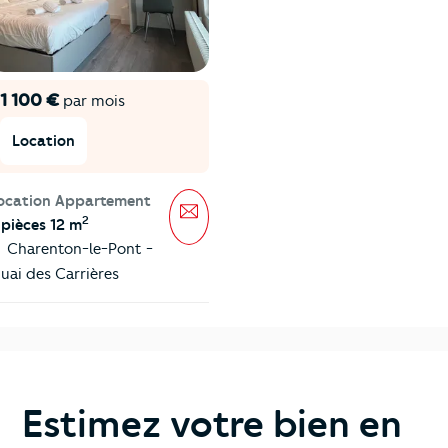
1 100 €
par mois
Location
ocation Appartement
Message
2
 pièces 12 m
Charenton-le-Pont -
uai des Carrières
Estimez votre bien en