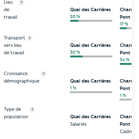
Lieu
?
de
Quai des Carrières
Charent
20 %
travail
Pont
17 %
Transport
?
vers lieu
Quai des Carrières
Charent
30 %
de travail
Pont
34 %
Croissance
?
démographique
Quai des Carrières
Charent
1 %
Pont
1 %
Type de
?
population
Quai des Carrières
Charent
Salariés
Pont
Cadres a