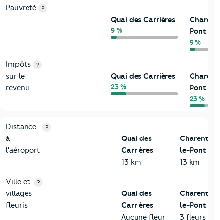
Pauvreté
?
Quai des Carrières
Charent
9 %
Pont
9 %
Impôts
?
sur le
Quai des Carrières
Charent
23 %
revenu
Pont
23 %
3-Environnement
Critères
Quai des Carrières
Comparé à la ville de Char
Distance
?
à
Quai des
Charenton
l'aéroport
Carrières
le-Pont
13 km
13 km
Ville et
?
villages
Quai des
Charenton
fleuris
Carrières
le-Pont
Aucune fleur
3 fleurs