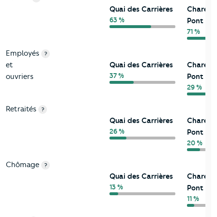
Quai des Carrières
Charent
63 %
Pont
71 %
Employés
?
et
Quai des Carrières
Charent
37 %
ouvriers
Pont
29 %
Retraités
?
Quai des Carrières
Charent
26 %
Pont
20 %
Chômage
?
Quai des Carrières
Charent
13 %
Pont
11 %