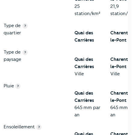
25
21,9
station/km²
station/km
Type de
?
quartier
Quai des
Charenton
Carrières
le-Pont
Type de
?
paysage
Quai des
Charenton
Carrières
le-Pont
Ville
Ville
Pluie
?
Quai des
Charenton
Carrières
le-Pont
645 mm par
645 mm pa
an
an
Ensoleillement
?
Quai des
Charenton