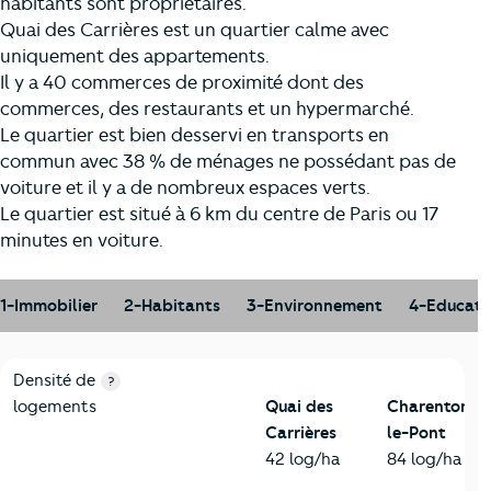
habitants sont propriétaires.
Quai des Carrières est un quartier calme avec
uniquement des appartements.
Il y a 40 commerces de proximité dont des
commerces, des restaurants et un hypermarché.
Le quartier est bien desservi en transports en
commun avec 38 % de ménages ne possédant pas de
voiture et il y a de nombreux espaces verts.
Le quartier est situé à 6 km du centre de Paris ou 17
minutes en voiture.
1-Immobilier
2-Habitants
3-Environnement
4-Educati
1-Immobilier
Critères
Quai des Carrières
Comparé à la ville de Char
Densité de
?
logements
Quai des
Charenton-
Carrières
le-Pont
42 log/ha
84 log/ha