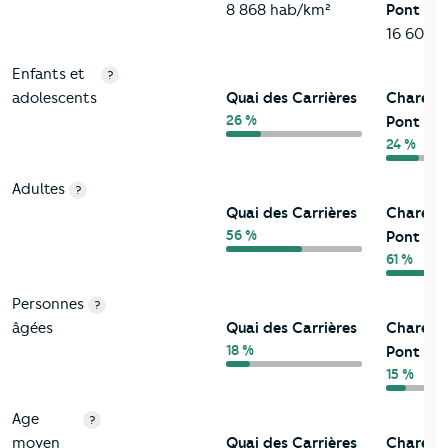
8 868 hab/km²
Pont
16 602 
Enfants et
?
adolescents
Quai des Carrières
Charent
26 %
Pont
24 %
Adultes
?
Quai des Carrières
Charent
56 %
Pont
61 %
Personnes
?
âgées
Quai des Carrières
Charent
18 %
Pont
15 %
Age
?
moyen
Quai des Carrières
Charent