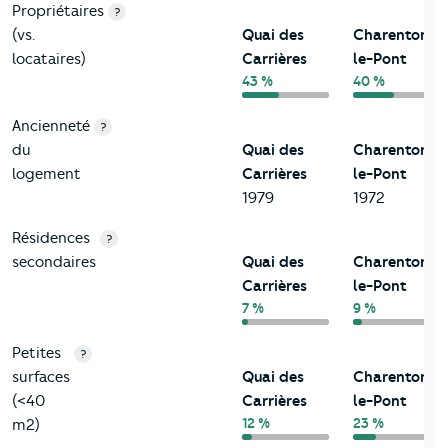
Propriétaires
?
(vs.
Quai des
Charenton-
locataires)
Carrières
le-Pont
43 %
40 %
Ancienneté
?
du
Quai des
Charenton-
logement
Carrières
le-Pont
1979
1972
Résidences
?
secondaires
Quai des
Charenton-
Carrières
le-Pont
7 %
9 %
Petites
?
surfaces
Quai des
Charenton-
(<40
Carrières
le-Pont
12 %
23 %
m2)