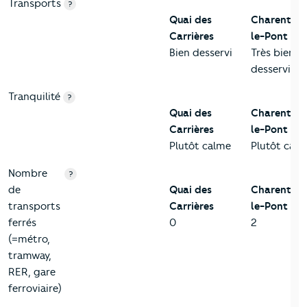
Transports
?
Quai des
Charenton
Carrières
le-Pont
Bien desservi
Très bien
desservi
Tranquilité
?
Quai des
Charenton
Carrières
le-Pont
Plutôt calme
Plutôt cal
Nombre
?
de
Quai des
Charenton
transports
Carrières
le-Pont
ferrés
0
2
(=métro,
tramway,
RER, gare
ferroviaire)