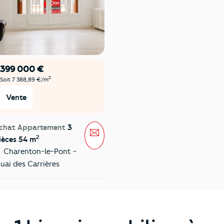
399 000 €
2
Soit 7 388,89 €/m
Vente
chat Appartement
3
Message
2
ièces 54 m
Charenton-le-Pont -
uai des Carrières