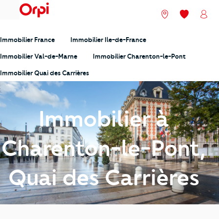
menu
Nos agences
Mes favori
Mon
Immobilier France
Immobilier Ile-de-France
Immobilier Val-de-Marne
Immobilier Charenton-le-Pont
Immobilier Quai des Carrières
Immobilier à
Charenton-le-Pont,
Quai des Carrières