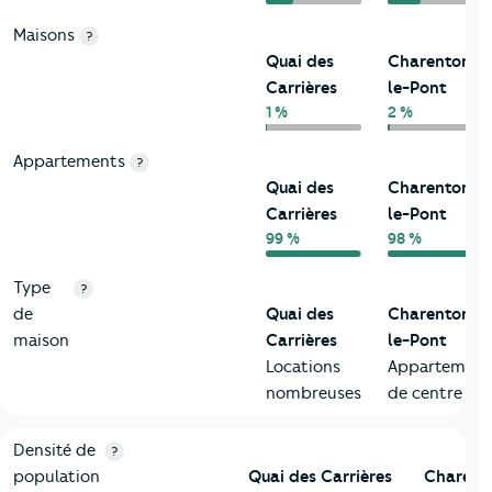
Maisons
?
Quai des
Charenton-
Carrières
le-Pont
1 %
2 %
Appartements
?
Quai des
Charenton-
Carrières
le-Pont
99 %
98 %
Type
?
de
Quai des
Charenton-
maison
Carrières
le-Pont
Locations
Appartement
nombreuses
de centre vill
2-Habitants
Critères
Quai des Carrières
Comparé à la ville de Char
Densité de
?
population
Quai des Carrières
Charent