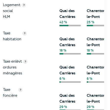
Logement
?
social
Quai des
Charenton-
HLM
Carrières
le-Pont
42 %
25 %
Taxe
?
habitation
Quai des
Charenton-
Carrières
le-Pont
18 %
18 %
Taxe enlèvt
?
ordures
Quai des
Charenton-
ménagères
Carrières
le-Pont
6 %
6 %
Taxe
?
foncière
Quai des
Charenton-
Carrières
le-Pont
29 %
29 %