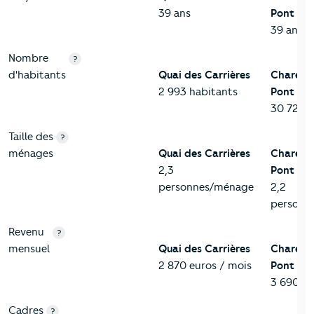
39 ans
Pont
39 ans
Nombre
?
d'habitants
Quai des Carrières
Charent
2 993 habitants
Pont
30 722 h
Taille des
?
ménages
Quai des Carrières
Charent
2,3
Pont
personnes/ménage
2,2
personn
Revenu
?
mensuel
Quai des Carrières
Charent
2 870 euros / mois
Pont
3 690 eu
Cadres
?