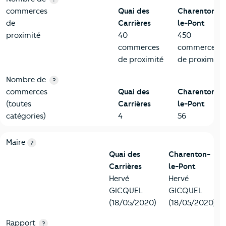
commerces
Quai des
Charenton-
de
Carrières
le-Pont
proximité
40
450
commerces
commerces
de proximité
de proximité
Nombre de
?
commerces
Quai des
Charenton-
(toutes
Carrières
le-Pont
catégories)
4
56
6-Politique
Critères
Quai des Carrières
Comparé à la ville de Char
Maire
?
Quai des
Charenton-
Carrières
le-Pont
Hervé
Hervé
GICQUEL
GICQUEL
(18/05/2020)
(18/05/2020)
Rapport
?