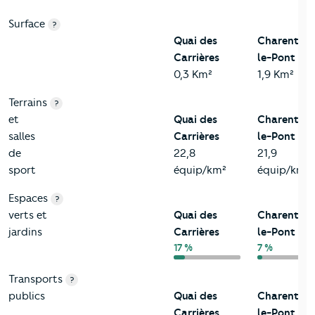
Surface
?
Quai des
Charenton
Carrières
le-Pont
0,3 Km²
1,9 Km²
Terrains
?
et
Quai des
Charenton
salles
Carrières
le-Pont
de
22,8
21,9
sport
équip/km²
équip/km²
Espaces
?
verts et
Quai des
Charenton
jardins
Carrières
le-Pont
17 %
7 %
Transports
?
publics
Quai des
Charenton
Carrières
le-Pont