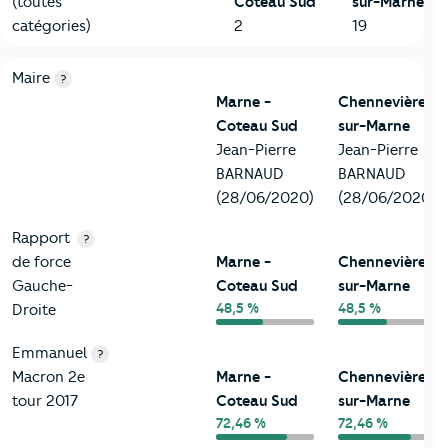
(toutes
Coteau Sud
sur-Marne
catégories)
2
19
6-Politique
Critères
Marne - Coteau Sud
Comparé à la ville de Che
Maire
?
Marne -
Chennevières-
Coteau Sud
sur-Marne
Jean-Pierre
Jean-Pierre
BARNAUD
BARNAUD
(28/06/2020)
(28/06/2020)
Rapport
?
de force
Marne -
Chennevières-
Gauche-
Coteau Sud
sur-Marne
48,5 %
48,5 %
Droite
Emmanuel
?
Macron 2e
Marne -
Chennevières-
tour 2017
Coteau Sud
sur-Marne
72,46 %
72,46 %