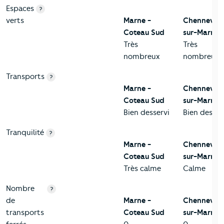
Espaces
?
verts
Marne -
Chennevièr
Coteau Sud
sur-Marne
Très
Très
nombreux
nombreux
Transports
?
Marne -
Chennevièr
Coteau Sud
sur-Marne
Bien desservi
Bien desser
Tranquilité
?
Marne -
Chennevièr
Coteau Sud
sur-Marne
Très calme
Calme
Nombre
?
de
Marne -
Chennevièr
transports
Coteau Sud
sur-Marne