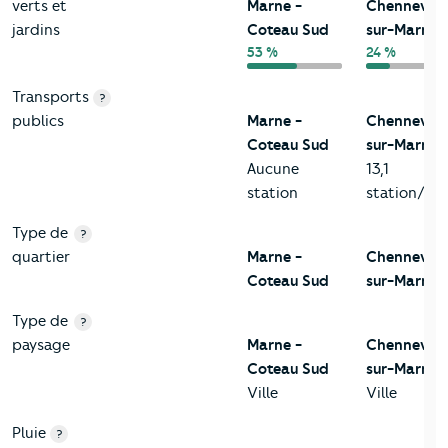
verts et
Marne -
Chennevièr
jardins
Coteau Sud
sur-Marne
53 %
24 %
Transports
?
publics
Marne -
Chennevièr
Coteau Sud
sur-Marne
Aucune
13,1
station
station/km
Type de
?
quartier
Marne -
Chennevièr
Coteau Sud
sur-Marne
Type de
?
paysage
Marne -
Chennevièr
Coteau Sud
sur-Marne
Ville
Ville
Pluie
?