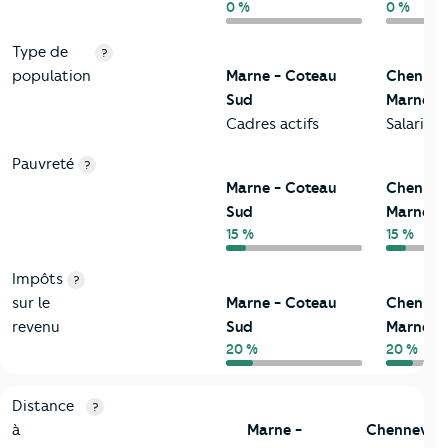
0 %
0 %
Type de
?
population
Marne - Coteau
Chennevi
Sud
Marne
Cadres actifs
Salariés
Pauvreté
?
Marne - Coteau
Chennevi
Sud
Marne
15 %
15 %
Impôts
?
sur le
Marne - Coteau
Chennevi
revenu
Sud
Marne
20 %
20 %
3-Environnement
Critères
Marne - Coteau Sud
Comparé à la ville de Che
Distance
?
à
Marne -
Chennevièr