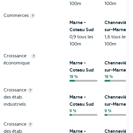
100m
100m
Commerces
?
Marne -
Chennevières
Coteau Sud
sur-Marne
0,9 tous les
1,6 tous les
100m
100m
Croissance
?
économique
Marne -
Chennevières
Coteau Sud
sur-Marne
19 %
19 %
Croissance
?
des étab.
Marne -
Chennevières
industriels
Coteau Sud
sur-Marne
9 %
9 %
Croissance
?
des étab.
Marne -
Chennevières