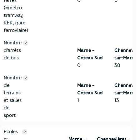
ferrés
0
0
(=métro,
tramway,
RER, gare
ferroviaire)
Nombre
?
d'arrêts
Marne -
Chennevièr
de bus
Coteau Sud
sur-Marne
0
38
Nombre
?
de
Marne -
Chennevièr
terrains
Coteau Sud
sur-Marne
et salles
1
13
de
sport
4-Education
Critères
Marne - Coteau Sud
Comparé à la ville de Che
Ecoles
?
et
Marne -
Chennevières-