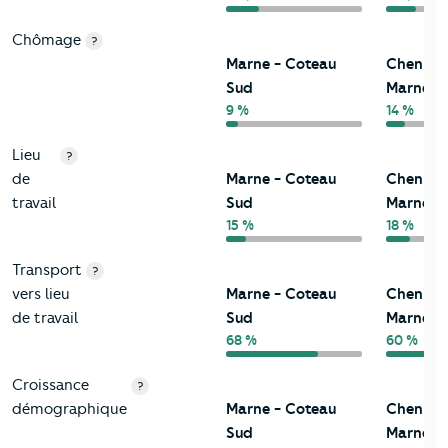
Chômage
?
Marne - Coteau
Chennevi
Sud
Marne
9 %
14 %
Lieu
?
de
Marne - Coteau
Chennevi
travail
Sud
Marne
15 %
18 %
Transport
?
vers lieu
Marne - Coteau
Chennevi
de travail
Sud
Marne
68 %
60 %
Croissance
?
démographique
Marne - Coteau
Chennevi
Sud
Marne