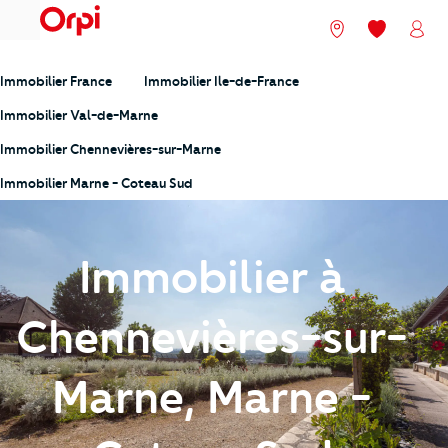
menu
Nos agences
Mes favori
Mon
Immobilier France
Immobilier Ile-de-France
Immobilier Val-de-Marne
Immobilier Chennevières-sur-Marne
Immobilier Marne - Coteau Sud
Immobilier à
Chennevières-sur-
Marne, Marne -