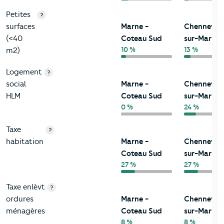
Petites
?
surfaces
Marne -
Chennevièr
(<40
Coteau Sud
sur-Marne
10 %
13 %
m2)
Logement
?
social
Marne -
Chennevièr
HLM
Coteau Sud
sur-Marne
0 %
24 %
Taxe
?
habitation
Marne -
Chennevièr
Coteau Sud
sur-Marne
27 %
27 %
Taxe enlèvt
?
ordures
Marne -
Chennevièr
ménagères
Coteau Sud
sur-Marne
8 %
8 %