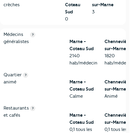
crèches
Coteau
sur-Marne
Sud
3
0
5-Commerces
Critères
Marne - Coteau Sud
Comparé à la ville de Che
Médecins
?
généralistes
Marne -
Chennevières
Coteau Sud
sur-Marne
2140
1820
hab/médecin
hab/médecin
Quartier
?
animé
Marne -
Chennevières
Coteau Sud
sur-Marne
Calme
Animé
Restaurants
?
et cafés
Marne -
Chennevières
Coteau Sud
sur-Marne
0,1 tous les
0,1 tous les