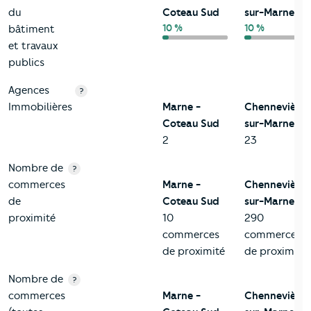
du
Coteau Sud
sur-Marne
10 %
10 %
bâtiment
et travaux
publics
Agences
?
Immobilières
Marne -
Chennevières
Coteau Sud
sur-Marne
2
23
Nombre de
?
commerces
Marne -
Chennevières
de
Coteau Sud
sur-Marne
proximité
10
290
commerces
commerces
de proximité
de proximité
Nombre de
?
commerces
Marne -
Chennevières