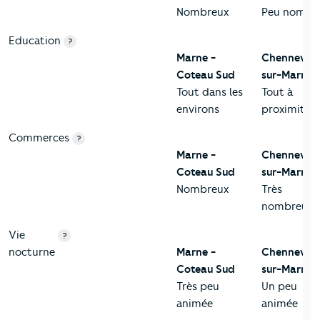
Nombreux
Peu nombr
Education
?
Marne -
Chennevièr
Coteau Sud
sur-Marne
Tout dans les
Tout à
environs
proximité
Commerces
?
Marne -
Chennevièr
Coteau Sud
sur-Marne
Nombreux
Très
nombreux
Vie
?
nocturne
Marne -
Chennevièr
Coteau Sud
sur-Marne
Très peu
Un peu
animée
animée