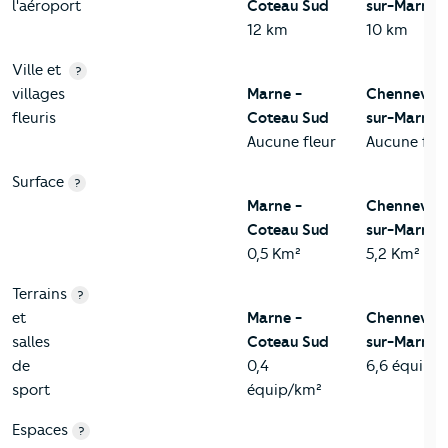
l'aéroport
Coteau Sud
sur-Marne
12 km
10 km
Ville et
?
villages
Marne -
Chennevièr
fleuris
Coteau Sud
sur-Marne
Aucune fleur
Aucune fleu
Surface
?
Marne -
Chennevièr
Coteau Sud
sur-Marne
0,5 Km²
5,2 Km²
Terrains
?
et
Marne -
Chennevièr
salles
Coteau Sud
sur-Marne
de
0,4
6,6 équip/
sport
équip/km²
Espaces
?