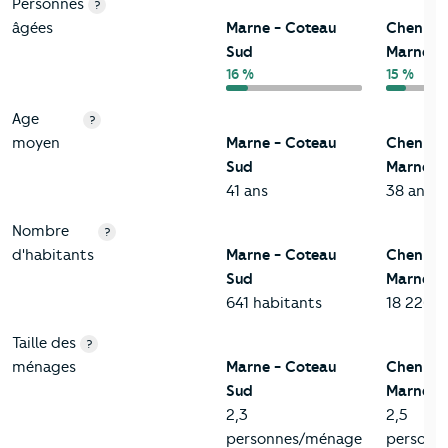
Personnes
?
âgées
Marne - Coteau
Chennevi
Sud
Marne
16 %
15 %
Age
?
moyen
Marne - Coteau
Chennevi
Sud
Marne
41 ans
38 ans
Nombre
?
d'habitants
Marne - Coteau
Chennevi
Sud
Marne
641 habitants
18 226 h
Taille des
?
ménages
Marne - Coteau
Chennevi
Sud
Marne
2,3
2,5
personnes/ménage
personn