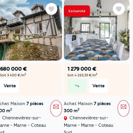
Exclusivité
Favoris
Favoris
680 000 €
1 279 000 €
2
2
Soit 3 400 €/m
Soit 4 263,33 €/m
Vente
Vente
prix en baisse
chat Maison
7 pièces
Achat Maison
7 pièces
Message
Mes
2
2
00 m
300 m
Chennevières-sur-
Chennevières-sur-
arne - Marne - Coteau
Marne - Marne - Coteau
ud
Sud