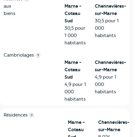
aux
Marne -
Chennevières-
biens
Coteau
sur-Marne
Sud
30,5 pour 1
30,5 pour
000
1 000
habitants
habitants
Cambriolages
?
Marne -
Chennevières-
Coteau
sur-Marne
Sud
4,9 pour 1
4,9 pour 1
000
000
habitants
habitants
8-Chauffage
Critères
Marne - Coteau Sud
Comparé à la ville de Che
Résidences
?
Marne -
Chennevières-
Coteau
sur-Marne
Sud
8 024