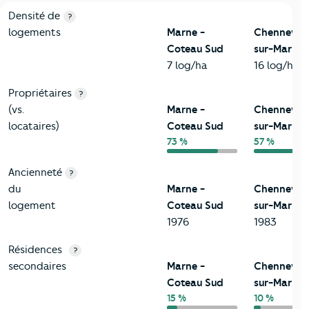
1-Immobilier
Critères
Marne - Coteau Sud
Comparé à la ville de Che
Densité de
?
logements
Marne -
Chennevièr
Coteau Sud
sur-Marne
7 log/ha
16 log/ha
Propriétaires
?
(vs.
Marne -
Chennevièr
locataires)
Coteau Sud
sur-Marne
73 %
57 %
Ancienneté
?
du
Marne -
Chennevièr
logement
Coteau Sud
sur-Marne
1976
1983
Résidences
?
secondaires
Marne -
Chennevièr
Coteau Sud
sur-Marne
15 %
10 %