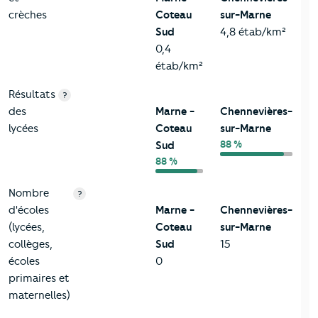
crèches
Coteau
sur-Marne
Sud
4,8 étab/km²
0,4
étab/km²
Résultats
?
des
Marne -
Chennevières-
lycées
Coteau
sur-Marne
88 %
Sud
88 %
Nombre
?
d'écoles
Marne -
Chennevières-
(lycées,
Coteau
sur-Marne
collèges,
Sud
15
écoles
0
primaires et
maternelles)