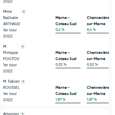
2022
Mme
?
Nathalie
Marne -
Chennevières-
ARTHAUD
Coteau Sud
sur-Marne
0,4 %
0,4 %
1er tour
2022
M.
?
Philippe
Marne -
Chennevières-
POUTOU
Coteau Sud
sur-Marne
0,52 %
0,52 %
1er tour
2022
M. Fabien
?
ROUSSEL
Marne -
Chennevières-
1er tour
Coteau Sud
sur-Marne
1,87 %
1,87 %
2022
7-Sécurité
Critères
Marne - Coteau Sud
Comparé à la ville de Che
Atteintes
?