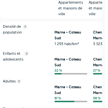
Appartements
Apparteme
et maisons de
et maisons
ville
ville
2-Habitants
Critères
Marne - Coteau Sud
Comparé à la ville de Che
Densité de
?
population
Marne - Coteau
Chennevi
Sud
Marne
1 293 hab/km²
3 523 h
Enfants et
?
adolescents
Marne - Coteau
Chennevi
Sud
Marne
22 %
27 %
Adultes
?
Marne - Coteau
Chennevi
Sud
Marne
61 %
58 %