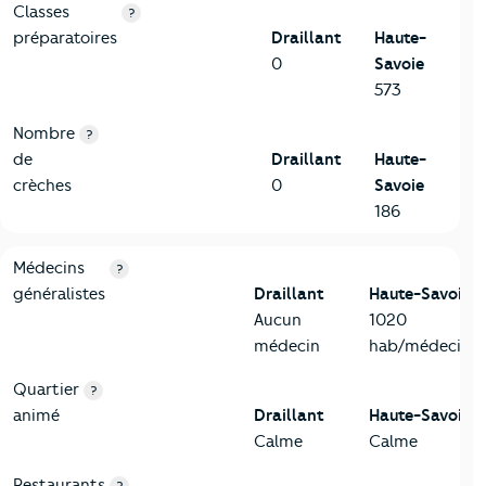
Classes
?
préparatoires
Draillant
Haute-
0
Savoie
573
Nombre
?
de
Draillant
Haute-
crèches
0
Savoie
186
5-Commerces
Critères
Draillant
Comparé au département Haute-Savo
Médecins
?
généralistes
Draillant
Haute-Savoie
Aucun
1020
médecin
hab/médecin
Quartier
?
animé
Draillant
Haute-Savoie
Calme
Calme
Restaurants
?