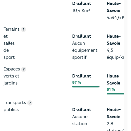
Draillant
Haute-
10,4 Km²
Savoie
4594,6 Km²
Terrains
?
et
Draillant
Haute-
salles
Aucun
Savoie
de
équipement
4,3
sport
sportif
équip/km²
Espaces
?
verts et
Draillant
Haute-
97 %
jardins
Savoie
91 %
Transports
?
publics
Draillant
Haute-
Aucune
Savoie
station
2,8
station/km