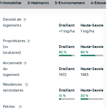
1-Immobilier
2-Habitants
3-Environnement
4-Educati
1-Immobilier
Critères
Draillant
Comparé au département Haute-Savo
Densité de
?
logements
Draillant
Haute-Savoie
<1 log/ha
1 log/ha
Propriétaires
?
(vs.
Draillant
Haute-Savoie
82 %
60 %
locataires)
Ancienneté
?
du
Draillant
Haute-Savoie
logement
1972
1983
Résidences
?
secondaires
Draillant
Haute-Savoie
14 %
30 %
Petites
?