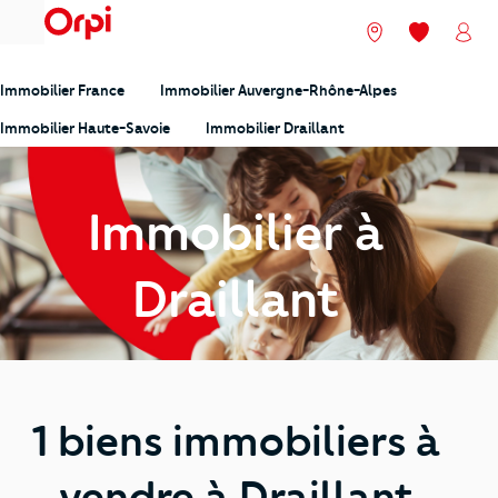
menu
Nos agences
Mes favori
Mon
Immobilier France
Immobilier Auvergne-Rhône-Alpes
Immobilier Haute-Savoie
Immobilier Draillant
Immobilier à
Draillant
1 biens immobiliers à
vendre à Draillant