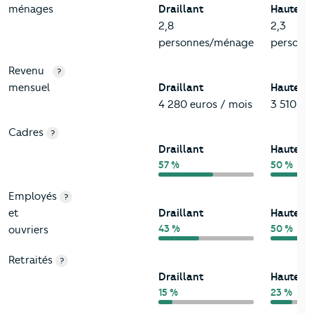
ménages
Draillant
Haute-S
2,8
2,3
personnes/ménage
personn
Revenu
?
mensuel
Draillant
Haute-S
4 280 euros / mois
3 510 eu
Cadres
?
Draillant
Haute-S
57 %
50 %
Employés
?
et
Draillant
Haute-S
43 %
50 %
ouvriers
Retraités
?
Draillant
Haute-S
15 %
23 %