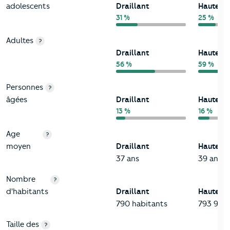
adolescents
Draillant
Haute-S
31 %
25 %
Adultes
?
Draillant
Haute-S
56 %
59 %
Personnes
?
âgées
Draillant
Haute-S
13 %
16 %
Age
?
moyen
Draillant
Haute-S
37 ans
39 ans
Nombre
?
d'habitants
Draillant
Haute-S
790 habitants
793 938 
Taille des
?