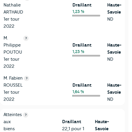
Nathalie
Draillant
Haute-
1,23 %
ARTHAUD
Savoie
1er tour
ND
2022
M.
?
Philippe
Draillant
Haute-
1,23 %
POUTOU
Savoie
1er tour
ND
2022
M. Fabien
?
ROUSSEL
Draillant
Haute-
1,64 %
1er tour
Savoie
2022
ND
7-Sécurité
Critères
Draillant
Comparé au département Haute-Savo
Atteintes
?
aux
Draillant
Haute-
biens
22,1 pour 1
Savoie