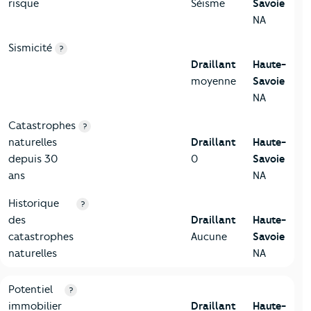
risque
Séisme
Savoie
NA
Sismicité
?
Draillant
Haute-
moyenne
Savoie
NA
Catastrophes
?
naturelles
Draillant
Haute-
depuis 30
0
Savoie
ans
NA
Historique
?
des
Draillant
Haute-
catastrophes
Aucune
Savoie
naturelles
NA
10-Logement
Critères
Draillant
Comparé au département Haute-Savo
Potentiel
?
immobilier
Draillant
Haute-