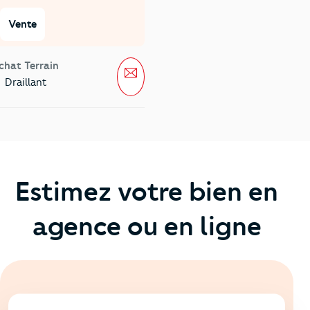
Vente
chat Terrain
Message
Draillant
Estimez votre bien en
agence ou en ligne
En ligne
💻