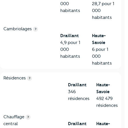
000
28,7 pour 1
habitants
000
habitants
Cambriolages
?
Draillant
Haute-
4,9 pour 1
Savoie
000
6 pour 1
habitants
000
habitants
8-Chauffage
Critères
Draillant
Comparé au département Haute-Savo
Résidences
?
Draillant
Haute-
346
Savoie
résidences
492 479
résidences
Chauffage
?
central
Draillant
Haute-