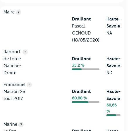
6-Politique
Critères
Draillant
Comparé au département Haute-Savo
Maire
?
Draillant
Haute-
Pascal
Savoie
GENOUD
NA
(18/05/2020)
Rapport
?
de force
Draillant
Haute-
35,2 %
Gauche-
Savoie
Droite
ND
Emmanuel
?
Macron 2e
Draillant
Haute-
60,88 %
tour 2017
Savoie
68,66
%
Marine
?