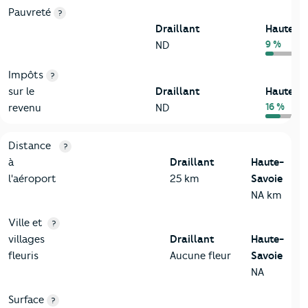
Pauvreté
?
Draillant
Haute-S
9 %
ND
Impôts
?
sur le
Draillant
Haute-S
16 %
revenu
ND
3-Environnement
Critères
Draillant
Comparé au département Haute-Savo
Distance
?
à
Draillant
Haute-
l'aéroport
25 km
Savoie
NA km
Ville et
?
villages
Draillant
Haute-
fleuris
Aucune fleur
Savoie
NA
Surface
?