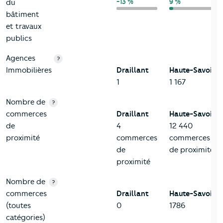
-13 %
9 %
du
bâtiment
et travaux
publics
Agences
?
Immobilières
Draillant
Haute-Savoie
1
1 167
Nombre de
?
commerces
Draillant
Haute-Savoie
de
4
12 440
proximité
commerces
commerces
de
de proximité
proximité
Nombre de
?
commerces
Draillant
Haute-Savoie
(toutes
0
1786
catégories)