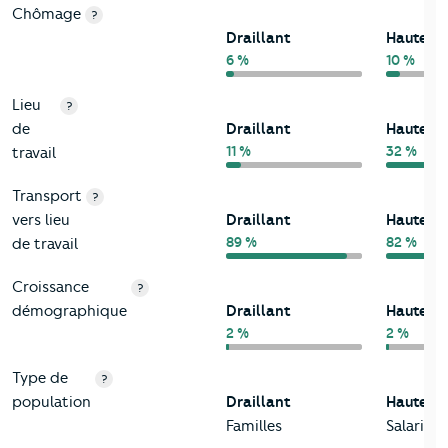
Chômage
?
Draillant
Haute-S
6 %
10 %
Lieu
?
de
Draillant
Haute-S
11 %
32 %
travail
Transport
?
vers lieu
Draillant
Haute-S
89 %
82 %
de travail
Croissance
?
démographique
Draillant
Haute-S
2 %
2 %
Type de
?
population
Draillant
Haute-S
Familles
Salariés