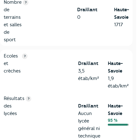
Nombre
?
de
Draillant
Haute-
terrains
0
Savoie
et salles
1717
de
sport
4-Education
Critères
Draillant
Comparé au département Haute-Savo
Ecoles
?
et
Draillant
Haute-
crèches
3,5
Savoie
étab/km²
1,9
étab/km²
Résultats
?
des
Draillant
Haute-
lycées
Aucun
Savoie
95 %
lycée
général ni
technique