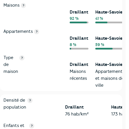
Maisons
?
Draillant
Haute-Savoie
92 %
41 %
Appartements
?
Draillant
Haute-Savoie
8 %
59 %
Type
?
de
Draillant
Haute-Savoie
maison
Maisons
Appartements
récentes
et maisons de
ville
2-Habitants
Critères
Draillant
Comparé au département Haute-Savo
Densité de
?
population
Draillant
Haute-S
76 hab/km²
173 hab
Enfants et
?