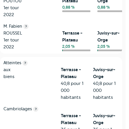
POUTOU
Plateau
Orge
0,88 %
0,88 %
1er tour
2022
M. Fabien
?
ROUSSEL
Terrasse -
Juvisy-sur-
1er tour
Plateau
Orge
2,05 %
2,05 %
2022
7-Sécurité
Critères
Terrasse - Plateau
Comparé à la ville de Juvisy
Atteintes
?
aux
Terrasse -
Juvisy-sur-
biens
Plateau
Orge
40,8 pour 1
40,8 pour 1
000
000
habitants
habitants
Cambriolages
?
Terrasse -
Juvisy-sur-
Plateau
Orge