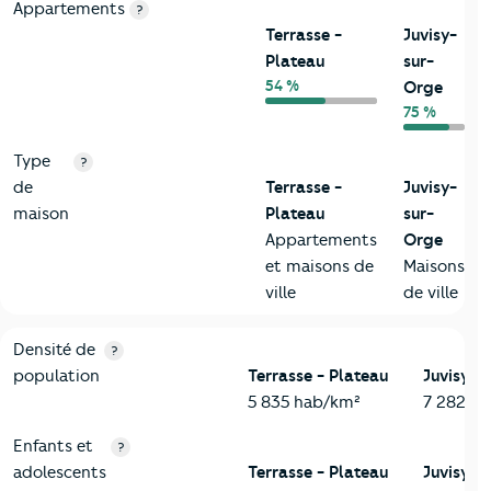
Appartements
?
Terrasse -
Juvisy-
Plateau
sur-
54 %
Orge
75 %
Type
?
de
Terrasse -
Juvisy-
maison
Plateau
sur-
Appartements
Orge
et maisons de
Maisons
ville
de ville
2-Habitants
Critères
Terrasse - Plateau
Comparé à la ville de Juvisy
Densité de
?
population
Terrasse - Plateau
Juvisy-s
5 835 hab/km²
7 282 h
Enfants et
?
adolescents
Terrasse - Plateau
Juvisy-s