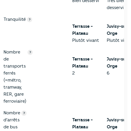
Bien desservi
Très bien
desservi
Tranquilité
?
Terrasse -
Juvisy-sur-
Plateau
Orge
Plutôt vivant
Plutôt viva
Nombre
?
de
Terrasse -
Juvisy-sur-
transports
Plateau
Orge
ferrés
2
6
(=métro,
tramway,
RER, gare
ferroviaire)
Nombre
?
d'arrêts
Terrasse -
Juvisy-sur-
de bus
Plateau
Orge