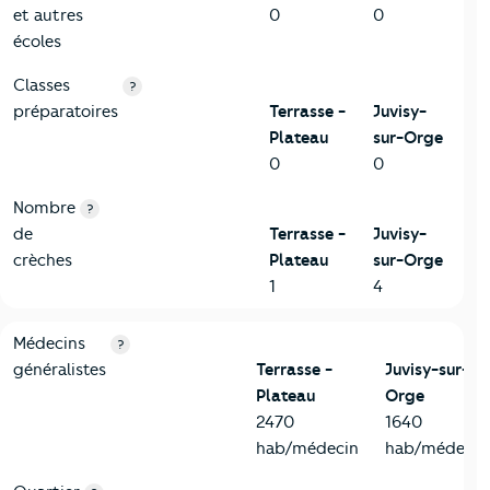
et autres
0
0
écoles
Classes
?
préparatoires
Terrasse -
Juvisy-
Plateau
sur-Orge
0
0
Nombre
?
de
Terrasse -
Juvisy-
crèches
Plateau
sur-Orge
1
4
5-Commerces
Critères
Terrasse - Plateau
Comparé à la ville de Juvisy
Médecins
?
généralistes
Terrasse -
Juvisy-sur-
Plateau
Orge
2470
1640
hab/médecin
hab/médecin