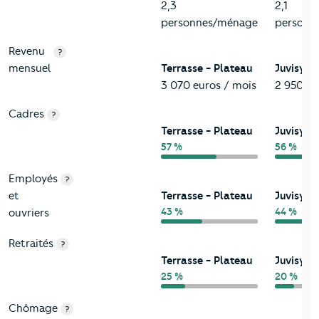
2,3
2,1
personnes/ménage
personn
Revenu
?
mensuel
Terrasse - Plateau
Juvisy-s
3 070 euros / mois
2 950 eu
Cadres
?
Terrasse - Plateau
Juvisy-s
57 %
56 %
Employés
?
et
Terrasse - Plateau
Juvisy-s
43 %
44 %
ouvriers
Retraités
?
Terrasse - Plateau
Juvisy-s
25 %
20 %
Chômage
?