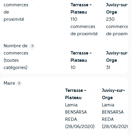
commerces
Terrasse -
Juvisy-sur-
de
Plateau
Orge
proximité
110
230
commerces
commerces
de proximité
de proximité
Nombre de
?
commerces
Terrasse -
Juvisy-sur-
(toutes
Plateau
Orge
catégories)
10
31
6-Politique
Critères
Terrasse - Plateau
Comparé à la ville de Juvisy
Maire
?
Terrasse -
Juvisy-sur-
Plateau
Orge
Lamia
Lamia
BENSARSA
BENSARSA
REDA
REDA
(28/06/2020)
(28/06/2020)