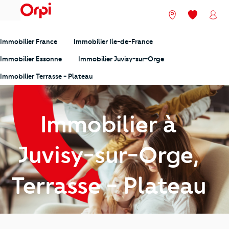
menu
Nos agences
Mes favori
Mon
Immobilier France
Immobilier Ile-de-France
Immobilier Essonne
Immobilier Juvisy-sur-Orge
Immobilier Terrasse - Plateau
Immobilier à
Juvisy-sur-Orge,
Terrasse - Plateau