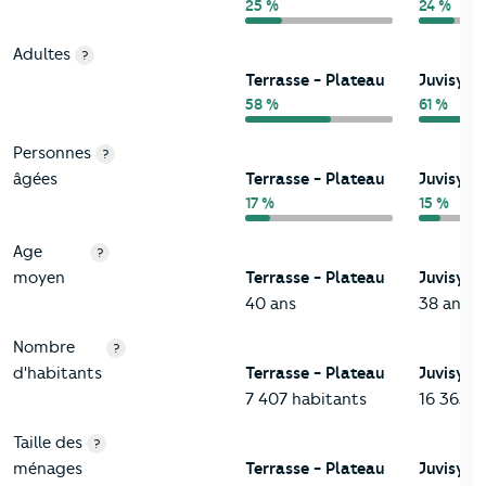
25 %
24 %
Adultes
?
Terrasse - Plateau
Juvisy-s
58 %
61 %
Personnes
?
âgées
Terrasse - Plateau
Juvisy-s
17 %
15 %
Age
?
moyen
Terrasse - Plateau
Juvisy-s
40 ans
38 ans
Nombre
?
d'habitants
Terrasse - Plateau
Juvisy-s
7 407 habitants
16 365 h
Taille des
?
ménages
Terrasse - Plateau
Juvisy-s