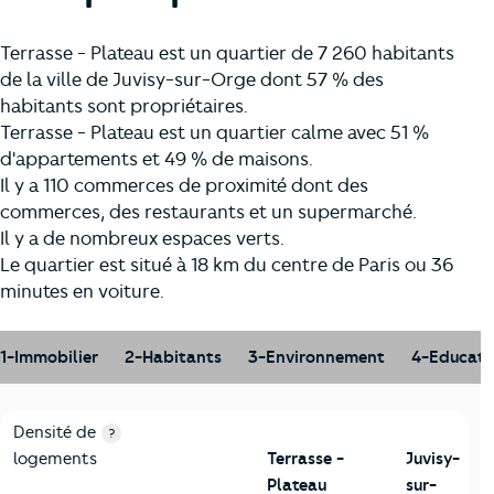
Terrasse - Plateau est un quartier de 7 260 habitants
de la ville de Juvisy-sur-Orge dont 57 % des
habitants sont propriétaires.
Terrasse - Plateau est un quartier calme avec 51 %
d'appartements et 49 % de maisons.
Il y a 110 commerces de proximité dont des
commerces, des restaurants et un supermarché.
Il y a de nombreux espaces verts.
Le quartier est situé à 18 km du centre de Paris ou 36
minutes en voiture.
1-Immobilier
2-Habitants
3-Environnement
4-Educati
1-Immobilier
Critères
Terrasse - Plateau
Comparé à la ville de Juvisy
Densité de
?
logements
Terrasse -
Juvisy-
Plateau
sur-