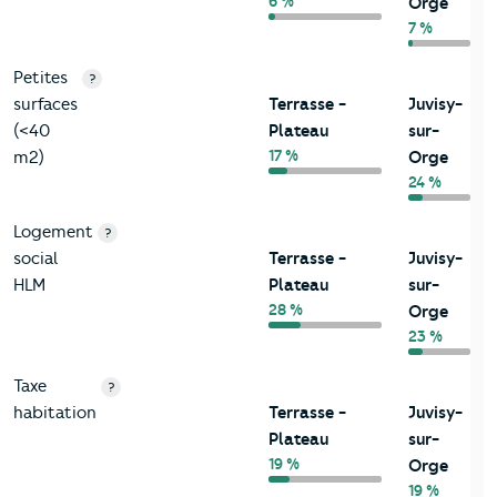
6 %
Orge
7 %
Petites
?
surfaces
Terrasse -
Juvisy-
(<40
Plateau
sur-
17 %
m2)
Orge
24 %
Logement
?
social
Terrasse -
Juvisy-
HLM
Plateau
sur-
28 %
Orge
23 %
Taxe
?
habitation
Terrasse -
Juvisy-
Plateau
sur-
19 %
Orge
19 %