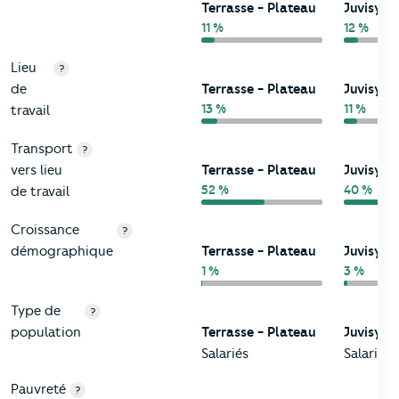
Terrasse - Plateau
Juvisy-s
11 %
12 %
Lieu
?
de
Terrasse - Plateau
Juvisy-s
13 %
11 %
travail
Transport
?
vers lieu
Terrasse - Plateau
Juvisy-s
52 %
40 %
de travail
Croissance
?
démographique
Terrasse - Plateau
Juvisy-s
1 %
3 %
Type de
?
population
Terrasse - Plateau
Juvisy-s
Salariés
Salariés
Pauvreté
?