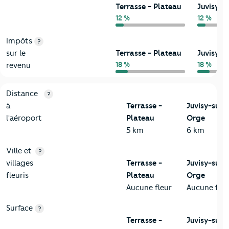
Terrasse - Plateau
Juvisy-s
12 %
12 %
Impôts
?
sur le
Terrasse - Plateau
Juvisy-s
18 %
18 %
revenu
3-Environnement
Critères
Terrasse - Plateau
Comparé à la ville de Juvisy
Distance
?
à
Terrasse -
Juvisy-sur-
l'aéroport
Plateau
Orge
5 km
6 km
Ville et
?
villages
Terrasse -
Juvisy-sur-
fleuris
Plateau
Orge
Aucune fleur
Aucune fleu
Surface
?
Terrasse -
Juvisy-sur-