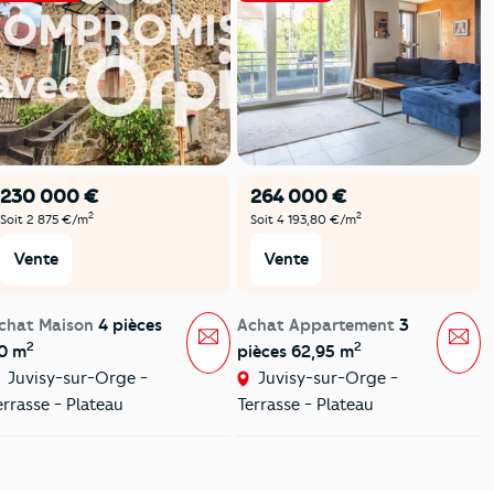
230 000 €
264 000 €
2
2
Soit 2 875 €/m
Soit 4 193,80 €/m
Vente
Vente
chat Maison
4 pièces
Achat Appartement
3
Message
Mes
2
2
0 m
pièces 62,95 m
Juvisy-sur-Orge -
Juvisy-sur-Orge -
errasse - Plateau
Terrasse - Plateau