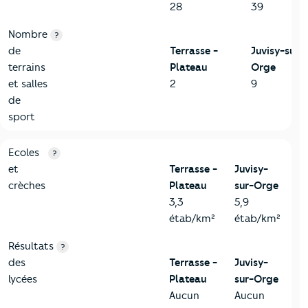
28
39
Nombre
?
de
Terrasse -
Juvisy-sur-
terrains
Plateau
Orge
et salles
2
9
de
sport
4-Education
Critères
Terrasse - Plateau
Comparé à la ville de Juvisy
Ecoles
?
et
Terrasse -
Juvisy-
crèches
Plateau
sur-Orge
3,3
5,9
étab/km²
étab/km²
Résultats
?
des
Terrasse -
Juvisy-
lycées
Plateau
sur-Orge
Aucun
Aucun