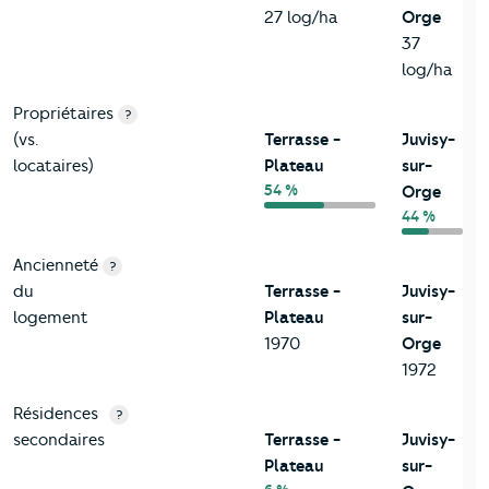
27 log/ha
Orge
37
log/ha
Propriétaires
?
(vs.
Terrasse -
Juvisy-
locataires)
Plateau
sur-
54 %
Orge
44 %
Ancienneté
?
du
Terrasse -
Juvisy-
logement
Plateau
sur-
1970
Orge
1972
Résidences
?
secondaires
Terrasse -
Juvisy-
Plateau
sur-