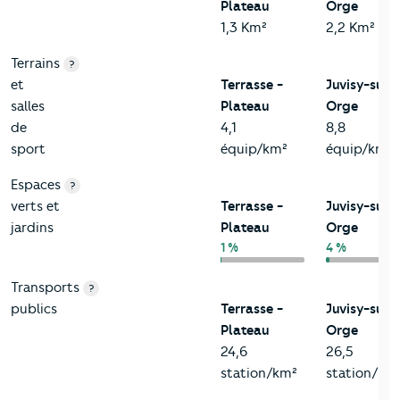
Plateau
Orge
1,3 Km²
2,2 Km²
Terrains
?
et
Terrasse -
Juvisy-sur-
salles
Plateau
Orge
de
4,1
8,8
sport
équip/km²
équip/km²
Espaces
?
verts et
Terrasse -
Juvisy-sur-
jardins
Plateau
Orge
1 %
4 %
Transports
?
publics
Terrasse -
Juvisy-sur-
Plateau
Orge
24,6
26,5
station/km²
station/km