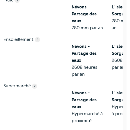
Pluie
?
Névons -
L'Isle-su
Partage des
Sorgue
eaux
780 mm 
780 mm par an
an
Ensoleillement
?
Névons -
L'Isle-su
Partage des
Sorgue
eaux
2608 he
2608 heures
par an
par an
Supermarché
?
Névons -
L'Isle-su
Partage des
Sorgue
eaux
Hyperma
Hypermarché à
à proxim
proximité