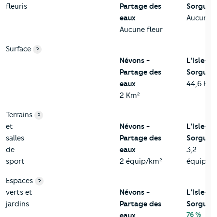
fleuris
Partage des
Sorgue
eaux
Aucune f
Aucune fleur
Surface
?
Névons -
L'Isle-su
Partage des
Sorgue
eaux
44,6 Km
2 Km²
Terrains
?
et
Névons -
L'Isle-su
salles
Partage des
Sorgue
de
eaux
3,2
sport
2 équip/km²
équip/k
Espaces
?
verts et
Névons -
L'Isle-su
jardins
Partage des
Sorgue
76 %
eaux