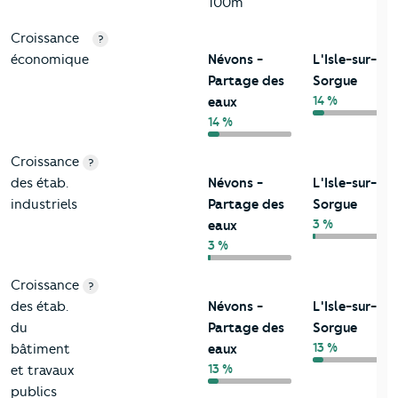
100m
Croissance
?
économique
Névons -
L'Isle-sur-la-
Partage des
Sorgue
14 %
eaux
14 %
Croissance
?
des étab.
Névons -
L'Isle-sur-la-
industriels
Partage des
Sorgue
3 %
eaux
3 %
Croissance
?
des étab.
Névons -
L'Isle-sur-la-
du
Partage des
Sorgue
13 %
bâtiment
eaux
13 %
et travaux
publics