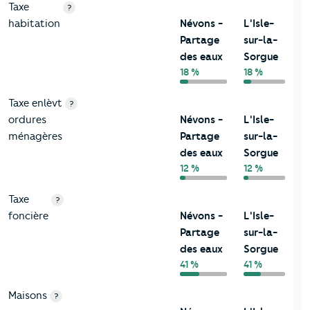
Taxe
?
habitation
Névons -
L'Isle-
Partage
sur-la-
des eaux
Sorgue
18 %
18 %
Taxe enlèvt
?
ordures
Névons -
L'Isle-
ménagères
Partage
sur-la-
des eaux
Sorgue
12 %
12 %
Taxe
?
foncière
Névons -
L'Isle-
Partage
sur-la-
des eaux
Sorgue
41 %
41 %
Maisons
?