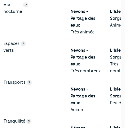
Vie
?
nocturne
Névons -
L'Isle-su
Partage des
Sorgue
eaux
Animée
Très animée
Espaces
?
verts
Névons -
L'Isle-su
Partage des
Sorgue
eaux
Très
Très nombreux
nombreu
Transports
?
Névons -
L'Isle-su
Partage des
Sorgue
eaux
Peu dess
Aucun
Tranquilité
?