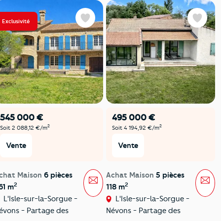
Exclusivité
Favoris
Favoris
545 000 €
495 000 €
2
2
Soit 2 088,12 €/m
Soit 4 194,92 €/m
Vente
Vente
chat Maison
6 pièces
Achat Maison
5 pièces
Message
Mes
2
2
61 m
118 m
L'Isle-sur-la-Sorgue -
L'Isle-sur-la-Sorgue -
évons - Partage des
Névons - Partage des