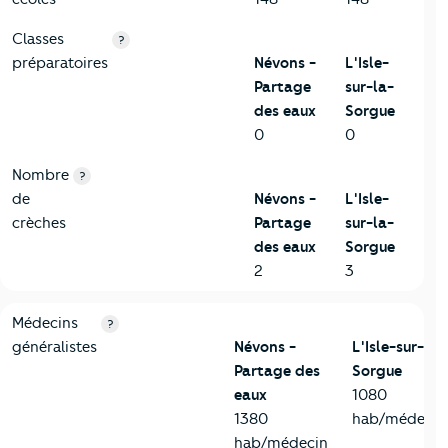
Classes
?
préparatoires
Névons -
L'Isle-
Partage
sur-la-
des eaux
Sorgue
0
0
Nombre
?
de
Névons -
L'Isle-
crèches
Partage
sur-la-
des eaux
Sorgue
2
3
5-Commerces
Critères
Névons - Partage des eaux
Comparé à la ville d
Médecins
?
généralistes
Névons -
L'Isle-sur-la-
Partage des
Sorgue
eaux
1080
1380
hab/médecin
hab/médecin