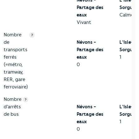
Névons -
L'Isle-su
Partage des
Sorgue
eaux
Calme
Vivant
Nombre
?
de
Névons -
L'Isle-su
transports
Partage des
Sorgue
ferrés
eaux
1
(=métro,
0
tramway,
RER, gare
ferroviaire)
Nombre
?
d'arrêts
Névons -
L'Isle-su
de bus
Partage des
Sorgue
eaux
1
0