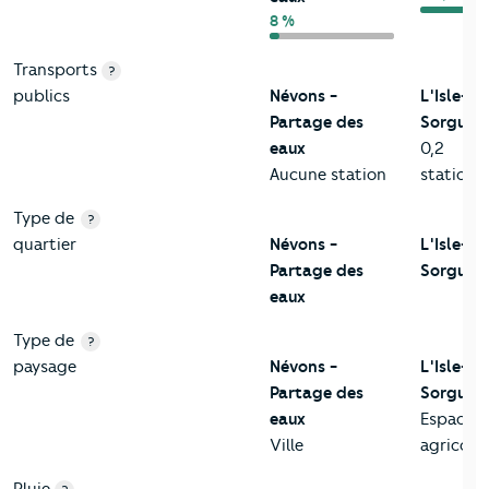
8 %
Transports
?
publics
Névons -
L'Isle-su
Partage des
Sorgue
eaux
0,2
Aucune station
station/
Type de
?
quartier
Névons -
L'Isle-su
Partage des
Sorgue
eaux
Type de
?
paysage
Névons -
L'Isle-su
Partage des
Sorgue
eaux
Espace
Ville
agricole