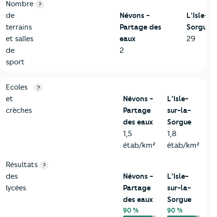
Nombre
?
de
Névons -
L'Isle-su
terrains
Partage des
Sorgue
et salles
eaux
29
de
2
sport
4-Education
Critères
Névons - Partage des eaux
Comparé à la ville d
Ecoles
?
et
Névons -
L'Isle-
crèches
Partage
sur-la-
des eaux
Sorgue
1,5
1,8
étab/km²
étab/km²
Résultats
?
des
Névons -
L'Isle-
lycées
Partage
sur-la-
des eaux
Sorgue
90 %
90 %