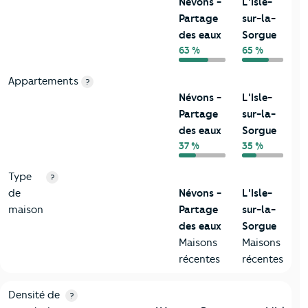
Névons -
L'Isle-
Partage
sur-la-
des eaux
Sorgue
63 %
65 %
Appartements
?
Névons -
L'Isle-
Partage
sur-la-
des eaux
Sorgue
37 %
35 %
Type
?
de
Névons -
L'Isle-
maison
Partage
sur-la-
des eaux
Sorgue
Maisons
Maisons
récentes
récentes
2-Habitants
Critères
Névons - Partage des eaux
Comparé à la ville d
Densité de
?