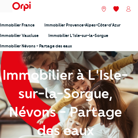
menu
Nos agences
Mes favori
Mon
Immobilier France
Immobilier Provence-Alpes-Côte-d'Azur
Immobilier Vaucluse
Immobilier L'Isle-sur-la-Sorgue
Immobilier Névons - Partage des eaux
Immobilier à L'Isle-
sur-la-Sorgue,
Névons - Partage
des eaux