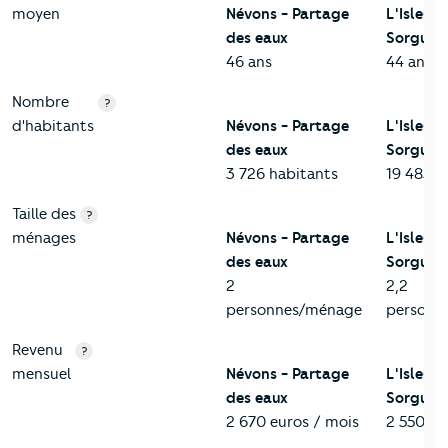
moyen
Névons - Partage
L'Isle-su
des eaux
Sorgue
46 ans
44 ans
Nombre
?
d'habitants
Névons - Partage
L'Isle-su
des eaux
Sorgue
3 726 habitants
19 483 h
Taille des
?
ménages
Névons - Partage
L'Isle-su
des eaux
Sorgue
2
2,2
personnes/ménage
personn
Revenu
?
mensuel
Névons - Partage
L'Isle-su
des eaux
Sorgue
2 670 euros / mois
2 550 eu