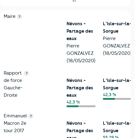
11
6-Politique
Critères
Névons - Partage des eaux
Comparé à la ville d
Maire
?
Névons -
L'Isle-sur-la-
Partage des
Sorgue
eaux
Pierre
Pierre
GONZALVEZ
GONZALVEZ
(18/05/2020)
(18/05/2020)
Rapport
?
de force
Névons -
L'Isle-sur-la-
Gauche-
Partage des
Sorgue
42,3 %
Droite
eaux
42,3 %
Emmanuel
?
Macron 2e
Névons -
L'Isle-sur-la-
tour 2017
Partage des
Sorgue
55,29 %