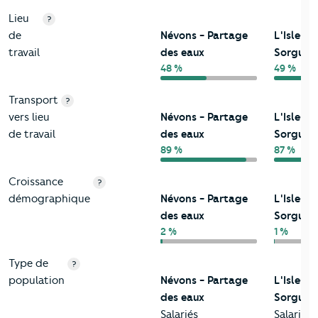
Lieu
?
de
Névons - Partage
L'Isle-su
travail
des eaux
Sorgue
48 %
49 %
Transport
?
vers lieu
Névons - Partage
L'Isle-su
de travail
des eaux
Sorgue
89 %
87 %
Croissance
?
démographique
Névons - Partage
L'Isle-su
des eaux
Sorgue
2 %
1 %
Type de
?
population
Névons - Partage
L'Isle-su
des eaux
Sorgue
Salariés
Salariés