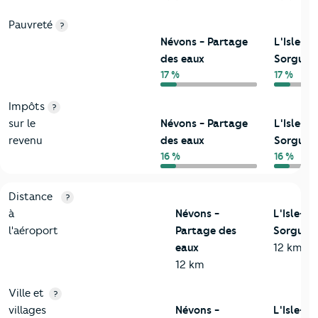
Pauvreté
?
Névons - Partage
L'Isle-su
des eaux
Sorgue
17 %
17 %
Impôts
?
sur le
Névons - Partage
L'Isle-su
revenu
des eaux
Sorgue
16 %
16 %
3-Environnement
Critères
Névons - Partage des eaux
Comparé à la ville d
Distance
?
à
Névons -
L'Isle-su
l'aéroport
Partage des
Sorgue
eaux
12 km
12 km
Ville et
?
villages
Névons -
L'Isle-su