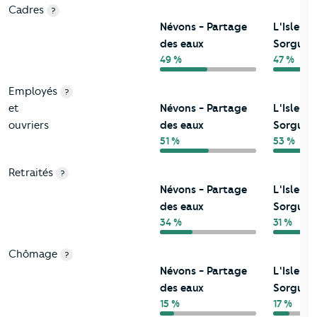
Cadres
?
Névons - Partage
L'Isle-su
des eaux
Sorgue
49 %
47 %
Employés
?
et
Névons - Partage
L'Isle-su
ouvriers
des eaux
Sorgue
51 %
53 %
Retraités
?
Névons - Partage
L'Isle-su
des eaux
Sorgue
34 %
31 %
Chômage
?
Névons - Partage
L'Isle-su
des eaux
Sorgue
15 %
17 %