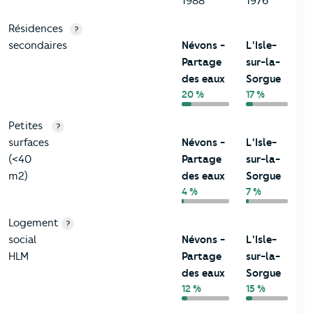
1988
1976
Résidences
?
secondaires
Névons -
L'Isle-
Partage
sur-la-
des eaux
Sorgue
20 %
17 %
Petites
?
surfaces
Névons -
L'Isle-
(<40
Partage
sur-la-
m2)
des eaux
Sorgue
4 %
7 %
Logement
?
social
Névons -
L'Isle-
HLM
Partage
sur-la-
des eaux
Sorgue
12 %
15 %