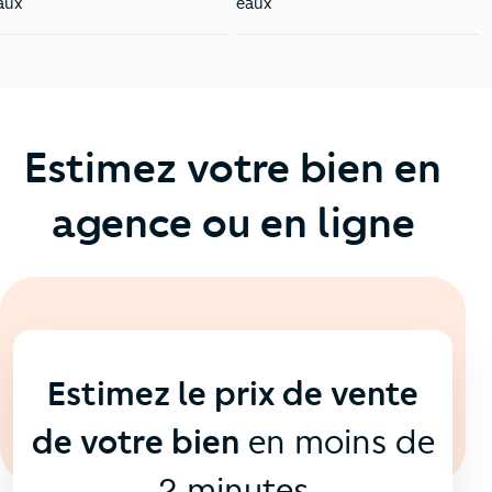
aux
eaux
Estimez votre bien en
agence ou en ligne
En ligne
💻
Estimez le prix de vente
de votre bien
en moins de
2 minutes