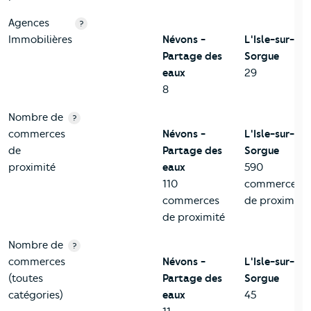
Agences
?
Immobilières
Névons -
L'Isle-sur-la-
Partage des
Sorgue
eaux
29
8
Nombre de
?
commerces
Névons -
L'Isle-sur-la-
de
Partage des
Sorgue
proximité
eaux
590
110
commerces
commerces
de proximité
de proximité
Nombre de
?
commerces
Névons -
L'Isle-sur-la-
(toutes
Partage des
Sorgue
catégories)
eaux
45