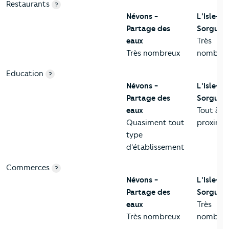
Restaurants
?
Névons -
L'Isle-su
Partage des
Sorgue
eaux
Très
Très nombreux
nombreu
Education
?
Névons -
L'Isle-su
Partage des
Sorgue
eaux
Tout à
Quasiment tout
proximit
type
d'établissement
Commerces
?
Névons -
L'Isle-su
Partage des
Sorgue
eaux
Très
Très nombreux
nombreu