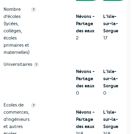
Nombre
?
d'écoles
Névons -
L'Isle-
(lycées,
Partage
sur-la-
collèges,
des eaux
Sorgue
écoles
2
17
primaires et
maternelles)
Universitaires
?
Névons -
L'Isle-
Partage
sur-la-
des eaux
Sorgue
0
0
Ecoles de
?
commerces,
Névons -
L'Isle-
d'ingénieurs
Partage
sur-la-
et autres
des eaux
Sorgue
écoles
148
148