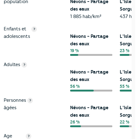
population
Névons - Partage
L'Isle-su
des eaux
Sorgue
1 885 hab/km²
437 hab
Enfants et
?
adolescents
Névons - Partage
L'Isle-su
des eaux
Sorgue
19 %
23 %
Adultes
?
Névons - Partage
L'Isle-su
des eaux
Sorgue
56 %
55 %
Personnes
?
âgées
Névons - Partage
L'Isle-su
des eaux
Sorgue
26 %
22 %
Age
?