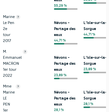
eaux
55,29 %
Marine
?
Le Pen
Névons -
L'Isle-sur-la-
2e
Partage des
Sorgue
44,71 %
tour
eaux
44,71 %
2017
M.
?
Emmanuel
Névons -
L'Isle-sur-la-
MACRON
Partage des
Sorgue
23,89 %
1er tour
eaux
23,89 %
2022
Mme
?
Marine
Névons -
L'Isle-sur-la-
LE
Partage des
Sorgue
28,1 %
PEN
eaux
28,1 %
1er