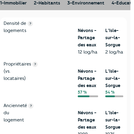
1-Immobilier
2-Habitants
3-Environnement
4-Educati
1-Immobilier
Critères
Névons - Partage des eaux
Comparé à la ville d
Densité de
?
logements
Névons -
L'Isle-
Partage
sur-la-
des eaux
Sorgue
12 log/ha
2 log/ha
Propriétaires
?
(vs.
Névons -
L'Isle-
locataires)
Partage
sur-la-
des eaux
Sorgue
57 %
54 %
Ancienneté
?
du
Névons -
L'Isle-
logement
Partage
sur-la-
des eaux
Sorgue