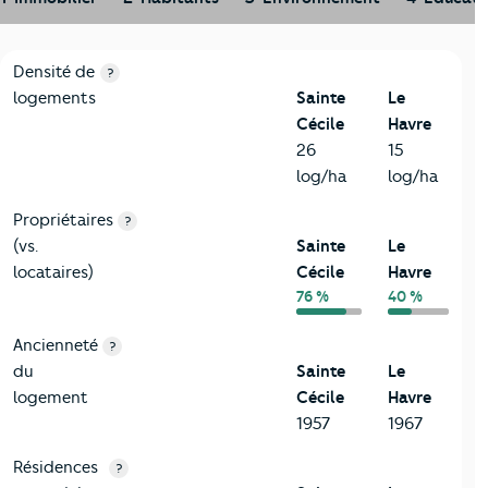
1-Immobilier
Critères
Sainte Cécile
Comparé à la ville de Le Havre
Densité de
?
logements
Sainte
Le
Cécile
Havre
26
15
log/ha
log/ha
Propriétaires
?
(vs.
Sainte
Le
locataires)
Cécile
Havre
76 %
40 %
Ancienneté
?
du
Sainte
Le
logement
Cécile
Havre
1957
1967
Résidences
?