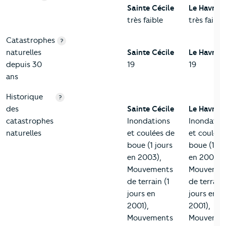
Sainte Cécile
Le Havre
très faible
très faible
Catastrophes
?
naturelles
Sainte Cécile
Le Havre
depuis 30
19
19
ans
Historique
?
des
Sainte Cécile
Le Havre
catastrophes
Inondations
Inondatio
naturelles
et coulées de
et coulées
boue (1 jours
boue (1 jo
en 2003),
en 2003),
Mouvements
Mouvemen
de terrain (1
de terrain 
jours en
jours en
2001),
2001),
Mouvements
Mouvemen