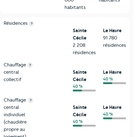
000
habitants
habitants
8-Chauffage
Critères
Sainte Cécile
Comparé à la ville de Le Havre
Résidences
?
Sainte
Le Havre
Cécile
91 780
2 208
résidences
résidences
Chauffage
?
central
Sainte
Le Havre
40 %
collectif
Cécile
40 %
Chauffage
?
central
Sainte
Le Havre
40 %
individuel
Cécile
40 %
(chaudière
propre au
logement)