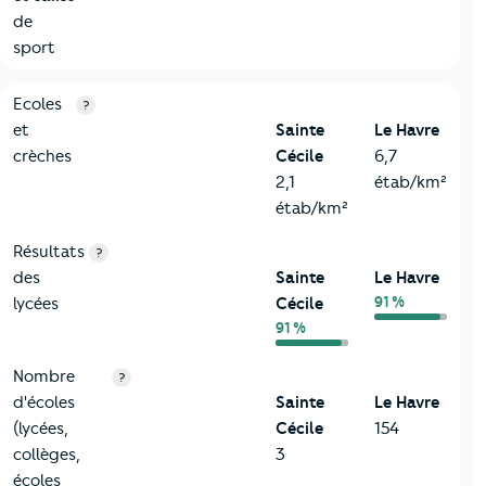
de
sport
4-Education
Critères
Sainte Cécile
Comparé à la ville de Le Havre
Ecoles
?
et
Sainte
Le Havre
crèches
Cécile
6,7
2,1
étab/km²
étab/km²
Résultats
?
des
Sainte
Le Havre
91 %
lycées
Cécile
91 %
Nombre
?
d'écoles
Sainte
Le Havre
(lycées,
Cécile
154
collèges,
3
écoles