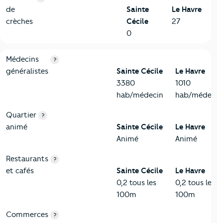
de
Sainte
Le Havre
crèches
Cécile
27
0
5-Commerces
Critères
Sainte Cécile
Comparé à la ville de Le Havre
Médecins
?
généralistes
Sainte Cécile
Le Havre
3380
1010
hab/médecin
hab/médecin
Quartier
?
animé
Sainte Cécile
Le Havre
Animé
Animé
Restaurants
?
et cafés
Sainte Cécile
Le Havre
0,2 tous les
0,2 tous les
100m
100m
Commerces
?