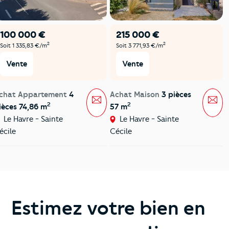
100 000 €
215 000 €
2
2
Soit 1 335,83 €/m
Soit 3 771,93 €/m
Vente
Vente
chat Appartement
4
Achat Maison
3 pièces
Message
Mes
2
2
ièces 74,86 m
57 m
Le Havre - Sainte
Le Havre - Sainte
écile
Cécile
Estimez votre bien en