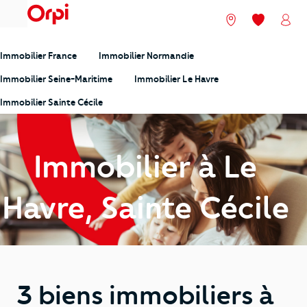
menu
Nos agences
Mes favori
Mon
Immobilier France
Immobilier Normandie
Immobilier Seine-Maritime
Immobilier Le Havre
Immobilier Sainte Cécile
Immobilier à Le
Havre, Sainte Cécile
3 biens immobiliers à