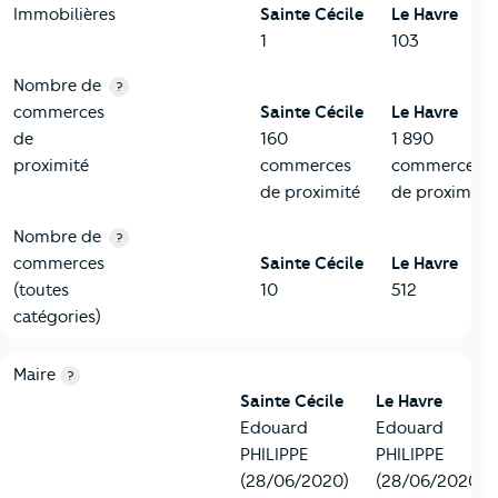
Immobilières
Sainte Cécile
Le Havre
1
103
Nombre de
?
commerces
Sainte Cécile
Le Havre
de
160
1 890
proximité
commerces
commerces
de proximité
de proximité
Nombre de
?
commerces
Sainte Cécile
Le Havre
(toutes
10
512
catégories)
6-Politique
Critères
Sainte Cécile
Comparé à la ville de Le Havre
Maire
?
Sainte Cécile
Le Havre
Edouard
Edouard
PHILIPPE
PHILIPPE
(28/06/2020)
(28/06/2020)