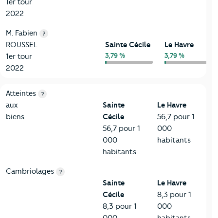
1er tour
2022
M. Fabien
?
ROUSSEL
Sainte Cécile
Le Havre
3,79 %
3,79 %
1er tour
2022
7-Sécurité
Critères
Sainte Cécile
Comparé à la ville de Le Havre
Atteintes
?
aux
Sainte
Le Havre
biens
Cécile
56,7 pour 1
56,7 pour 1
000
000
habitants
habitants
Cambriolages
?
Sainte
Le Havre
Cécile
8,3 pour 1
8,3 pour 1
000