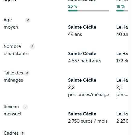
23 %
18 %
Age
?
moyen
Sainte Cécile
Le Havre
44 ans
40 ans
Nombre
?
d'habitants
Sainte Cécile
Le Havre
4 557 habitants
172 366 
Taille des
?
ménages
Sainte Cécile
Le Havre
2,2
2,1
personnes/ménage
personn
Revenu
?
mensuel
Sainte Cécile
Le Havre
2 750 euros / mois
2 230 eu
Cadres
?