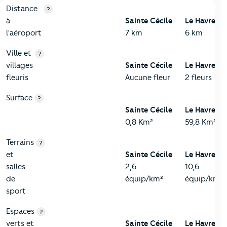
3-Environnement
Critères
Sainte Cécile
Comparé à la ville de Le Havre
Distance
?
à
Sainte Cécile
Le Havre
l'aéroport
7 km
6 km
Ville et
?
villages
Sainte Cécile
Le Havre
fleuris
Aucune fleur
2 fleurs
Surface
?
Sainte Cécile
Le Havre
0,8 Km²
59,8 Km²
Terrains
?
et
Sainte Cécile
Le Havre
salles
2,6
10,6
de
équip/km²
équip/km²
sport
Espaces
?
verts et
Sainte Cécile
Le Havre