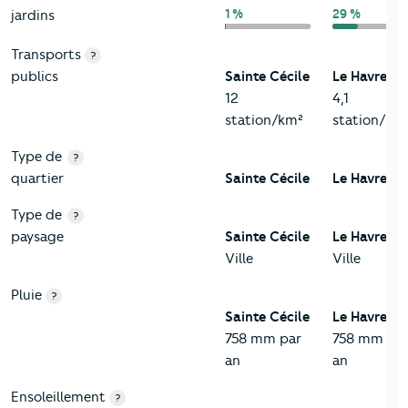
1 %
29 %
jardins
Transports
?
publics
Sainte Cécile
Le Havre
12
4,1
station/km²
station/km
Type de
?
quartier
Sainte Cécile
Le Havre
Type de
?
paysage
Sainte Cécile
Le Havre
Ville
Ville
Pluie
?
Sainte Cécile
Le Havre
758 mm par
758 mm pa
an
an
Ensoleillement
?