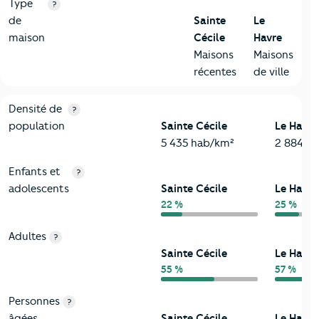
Type
?
de
Sainte
Le
maison
Cécile
Havre
Maisons
Maisons
récentes
de ville
2-Habitants
Critères
Sainte Cécile
Comparé à la ville de Le Havre
Densité de
?
population
Sainte Cécile
Le Havre
5 435 hab/km²
2 884 h
Enfants et
?
adolescents
Sainte Cécile
Le Havre
22 %
25 %
Adultes
?
Sainte Cécile
Le Havre
55 %
57 %
Personnes
?
âgées
Sainte Cécile
Le Havre