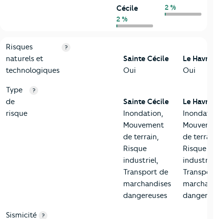
2 %
Cécile
2 %
9-Diagnostic risques
Critères
Sainte Cécile
Comparé à la ville de Le Havre
Risques
?
naturels et
Sainte Cécile
Le Havre
technologiques
Oui
Oui
Type
?
de
Sainte Cécile
Le Havre
risque
Inondation,
Inondatio
Mouvement
Mouveme
de terrain,
de terrain,
Risque
Risque
industriel,
industriel,
Transport de
Transport
marchandises
marchandi
dangereuses
dangereus
Sismicité
?