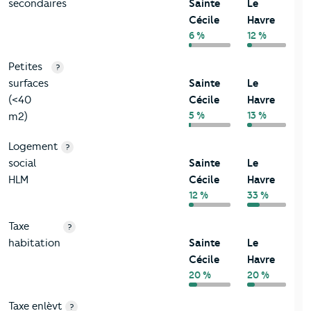
secondaires
Sainte
Le
Cécile
Havre
6 %
12 %
Petites
?
surfaces
Sainte
Le
(<40
Cécile
Havre
5 %
13 %
m2)
Logement
?
social
Sainte
Le
HLM
Cécile
Havre
12 %
33 %
Taxe
?
habitation
Sainte
Le
Cécile
Havre
20 %
20 %
Taxe enlèvt
?