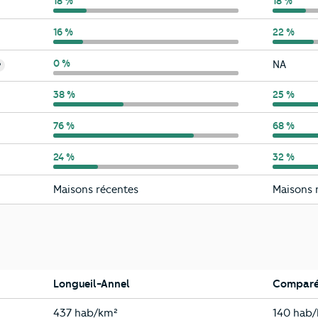
Longueil-Annel
18 %
Oise
18 %
Longueil-Annel
16 %
Oise
22 %
Longueil-Annel
0 %
Oise
NA
?
Longueil-Annel
38 %
Oise
25 %
Longueil-Annel
76 %
Oise
68 %
Longueil-Annel
24 %
Oise
32 %
Longueil-Annel
Oise
Maisons récentes
Maisons 
Longueil-Annel
Comparé
Longueil-Annel
Oise
437 hab/km²
140 hab