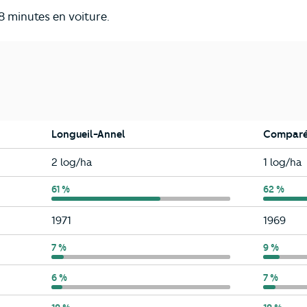
8 minutes en voiture.
Longueil-Annel
Comparé
Longueil-Annel
Oise
2 log/ha
1 log/ha
Longueil-Annel
61 %
Oise
62 %
Longueil-Annel
Oise
1971
1969
Longueil-Annel
7 %
Oise
9 %
Longueil-Annel
6 %
Oise
7 %