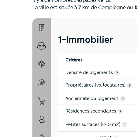
Il y a de nombreux espaces verts.
La ville est située à 7 km de Compiègne ou 1
1-Immobilier
1-Immobilier
2-Habitants
Critères
3-Environnement
Densité de logements
?
Propriétaires (vs. locataires)
4-Education
?
Ancienneté du logement
?
5-Commerces
Résidences secondaires
?
6-Politique
Petites surfaces (<40 m2)
?