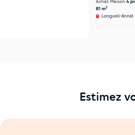
Achat Maison
4 pi
2
81 m
Longueil-Annel
Estimez vo