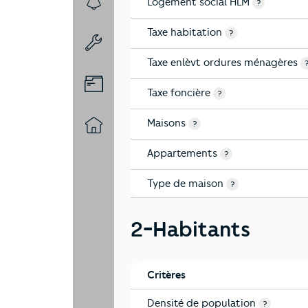
Logement social HLM
?
7-Sécurité
Taxe habitation
?
8-Chauffage
Taxe enlèvt ordures ménagères
9-Diagnostic risques
Taxe foncière
?
Maisons
?
10-Logement
Appartements
?
Type de maison
?
2-Habitants
Critères
Densité de population
?