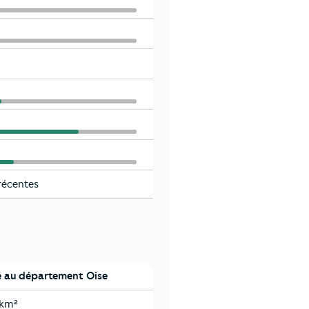
récentes
 au département Oise
/km²