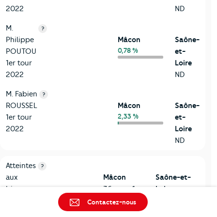
2022
ND
M.
?
Philippe
Mâcon
Saône-
0,78 %
POUTOU
et-
1er tour
Loire
2022
ND
M. Fabien
?
ROUSSEL
Mâcon
Saône-
2,33 %
1er tour
et-
2022
Loire
ND
7-Sécurité
Critères
Mâcon
Comparé au département Saône-et-Loi
Atteintes
?
aux
Mâcon
Saône-et-
biens
36 pour 1
Loire
000
20,7 pour 1
Contactez-nous
habitants
000