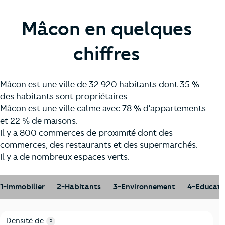
Mâcon en quelques
chiffres
Mâcon est une ville de 32 920 habitants dont 35 %
des habitants sont propriétaires.
Mâcon est une ville calme avec 78 % d'appartements
et 22 % de maisons.
Il y a 800 commerces de proximité dont des
commerces, des restaurants et des supermarchés.
Il y a de nombreux espaces verts.
1-Immobilier
2-Habitants
3-Environnement
4-Educati
1-Immobilier
Critères
Mâcon
Comparé au département Saône-et-Loi
Densité de
?