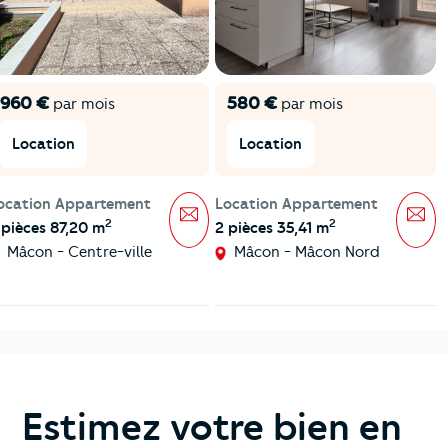
960 €
580 €
par mois
par mois
Location
Location
ocation Appartement
Location Appartement
Message
Mes
2
2
 pièces 87,20 m
2 pièces 35,41 m
Mâcon - Centre-ville
Mâcon - Mâcon Nord
Estimez votre bien en