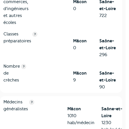
commerces,
Mâcon
Saône-
d'ingénieurs
0
et-Loire
et autres
722
écoles
Classes
?
préparatoires
Mâcon
Saône-
0
et-Loire
296
Nombre
?
de
Mâcon
Saône-
crèches
9
et-Loire
90
5-Commerces
Critères
Mâcon
Comparé au département Saône-et-Loi
Médecins
?
généralistes
Mâcon
Saône-et-
1010
Loire
hab/médecin
1230