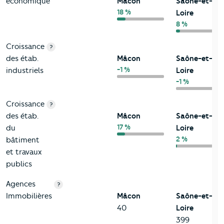
économique
Mâcon
Saône-et-
18 %
Loire
8 %
Croissance
?
des étab.
Mâcon
Saône-et-
-1 %
industriels
Loire
-1 %
Croissance
?
des étab.
Mâcon
Saône-et-
17 %
du
Loire
2 %
bâtiment
et travaux
publics
Agences
?
Immobilières
Mâcon
Saône-et-
40
Loire
399