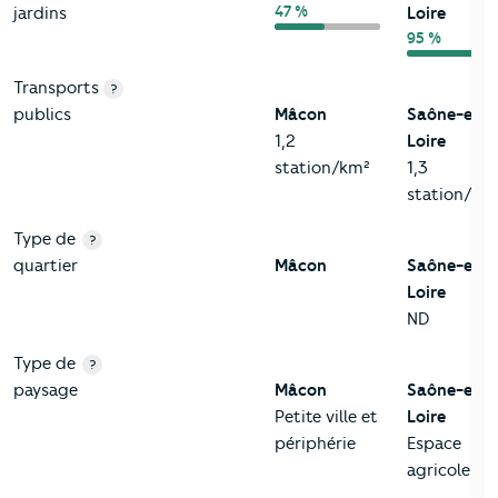
47 %
jardins
Loire
95 %
Transports
?
publics
Mâcon
Saône-et-
1,2
Loire
station/km²
1,3
station/km
Type de
?
quartier
Mâcon
Saône-et-
Loire
ND
Type de
?
paysage
Mâcon
Saône-et-
Petite ville et
Loire
périphérie
Espace
agricole