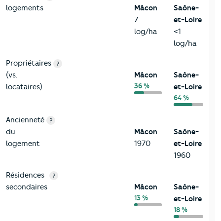
logements
Mâcon
Saône-
7
et-Loire
log/ha
<1
log/ha
Propriétaires
?
(vs.
Mâcon
Saône-
36 %
locataires)
et-Loire
64 %
Ancienneté
?
du
Mâcon
Saône-
logement
1970
et-Loire
1960
Résidences
?
secondaires
Mâcon
Saône-
13 %
et-Loire
18 %