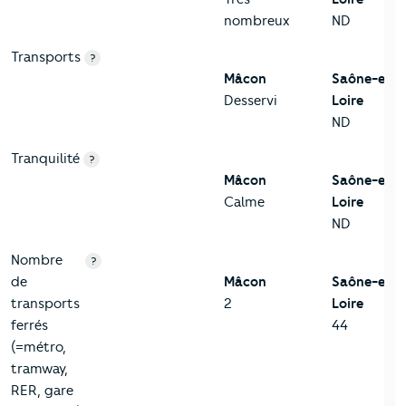
nombreux
ND
Transports
?
Mâcon
Saône-et-
Desservi
Loire
ND
Tranquilité
?
Mâcon
Saône-et-
Calme
Loire
ND
Nombre
?
de
Mâcon
Saône-et-
transports
2
Loire
ferrés
44
(=métro,
tramway,
RER, gare