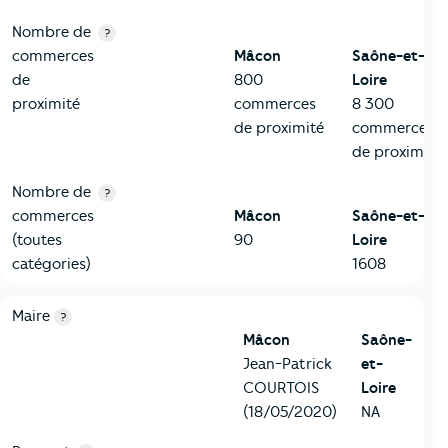
Nombre de
?
commerces
Mâcon
Saône-et-
de
800
Loire
proximité
commerces
8 300
de proximité
commerces
de proximité
Nombre de
?
commerces
Mâcon
Saône-et-
(toutes
90
Loire
catégories)
1608
6-Politique
Critères
Mâcon
Comparé au département Saône-et-Loi
Maire
?
Mâcon
Saône-
Jean-Patrick
et-
COURTOIS
Loire
(18/05/2020)
NA