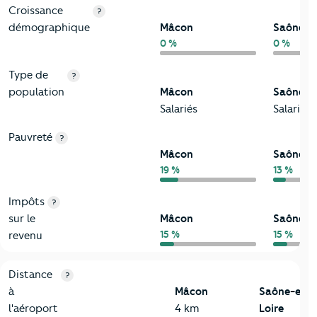
Croissance
?
démographique
Mâcon
Saône-et
0 %
0 %
Type de
?
population
Mâcon
Saône-et
Salariés
Salariés
Pauvreté
?
Mâcon
Saône-et
19 %
13 %
Impôts
?
sur le
Mâcon
Saône-et
15 %
15 %
revenu
3-Environnement
Critères
Mâcon
Comparé au département Saône-et-Loi
Distance
?
à
Mâcon
Saône-et-
l'aéroport
4 km
Loire