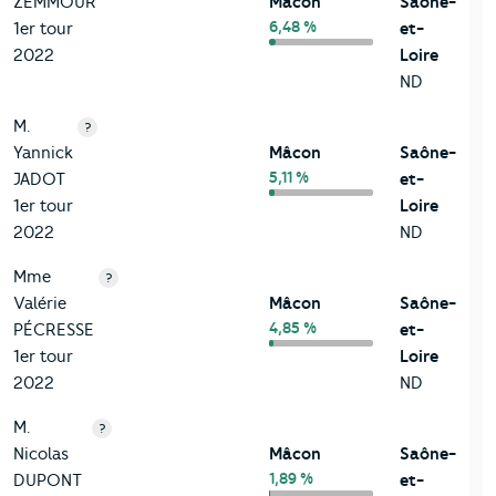
ZEMMOUR
Mâcon
Saône-
6,48 %
1er tour
et-
2022
Loire
ND
M.
?
Yannick
Mâcon
Saône-
5,11 %
JADOT
et-
1er tour
Loire
2022
ND
Mme
?
Valérie
Mâcon
Saône-
4,85 %
PÉCRESSE
et-
1er tour
Loire
2022
ND
M.
?
Nicolas
Mâcon
Saône-
1,89 %
DUPONT
et-