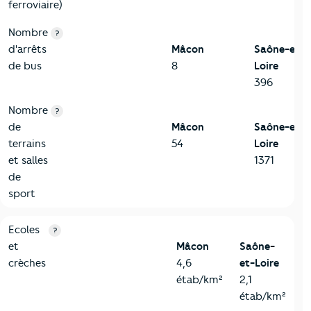
ferroviaire)
Nombre
?
d'arrêts
Mâcon
Saône-et-
de bus
8
Loire
396
Nombre
?
de
Mâcon
Saône-et-
terrains
54
Loire
et salles
1371
de
sport
4-Education
Critères
Mâcon
Comparé au département Saône-et-Loi
Ecoles
?
et
Mâcon
Saône-
crèches
4,6
et-Loire
étab/km²
2,1
étab/km²