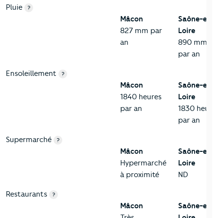
Pluie
?
Mâcon
Saône-et-
827 mm par
Loire
an
890 mm
par an
Ensoleillement
?
Mâcon
Saône-et-
1840 heures
Loire
par an
1830 heure
par an
Supermarché
?
Mâcon
Saône-et-
Hypermarché
Loire
à proximité
ND
Restaurants
?
Mâcon
Saône-et-
Très
Loire