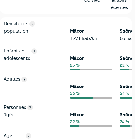
de ville
Maisons
récentes
2-Habitants
Critères
Mâcon
Comparé au département Saône-et-Loi
Densité de
?
population
Mâcon
Saône-et
1 231 hab/km²
65 hab/
Enfants et
?
adolescents
Mâcon
Saône-et
23 %
22 %
Adultes
?
Mâcon
Saône-et
55 %
54 %
Personnes
?
âgées
Mâcon
Saône-et
22 %
24 %
Age
?