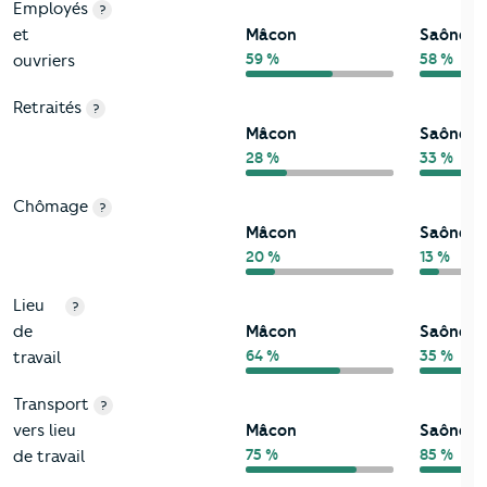
Employés
?
et
Mâcon
Saône-et
59 %
58 %
ouvriers
Retraités
?
Mâcon
Saône-et
28 %
33 %
Chômage
?
Mâcon
Saône-et
20 %
13 %
Lieu
?
de
Mâcon
Saône-et
64 %
35 %
travail
Transport
?
vers lieu
Mâcon
Saône-et
75 %
85 %
de travail