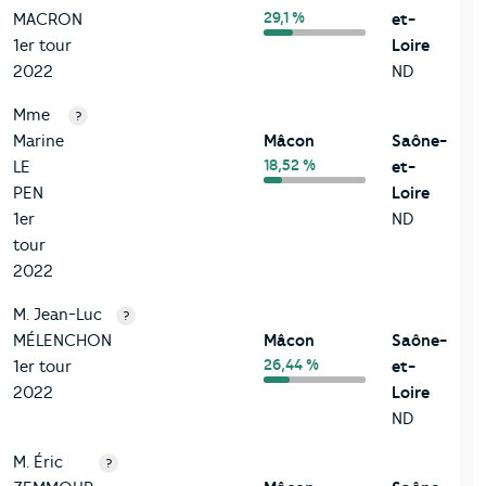
29,1 %
MACRON
et-
1er tour
Loire
2022
ND
Mme
?
Marine
Mâcon
Saône-
18,52 %
LE
et-
PEN
Loire
1er
ND
tour
2022
M. Jean-Luc
?
MÉLENCHON
Mâcon
Saône-
26,44 %
1er tour
et-
2022
Loire
ND
M. Éric
?