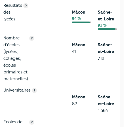
Résultats
?
des
Mâcon
Saône-
94 %
lycées
et-Loire
93 %
Nombre
?
d'écoles
Mâcon
Saône-
(lycées,
41
et-Loire
collèges,
712
écoles
primaires et
maternelles)
Universitaires
?
Mâcon
Saône-
82
et-Loire
1 564
Ecoles de
?