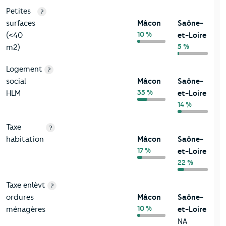
Petites
?
surfaces
Mâcon
Saône-
10 %
(<40
et-Loire
5 %
m2)
Logement
?
social
Mâcon
Saône-
35 %
HLM
et-Loire
14 %
Taxe
?
habitation
Mâcon
Saône-
17 %
et-Loire
22 %
Taxe enlèvt
?
ordures
Mâcon
Saône-
10 %
ménagères
et-Loire
NA