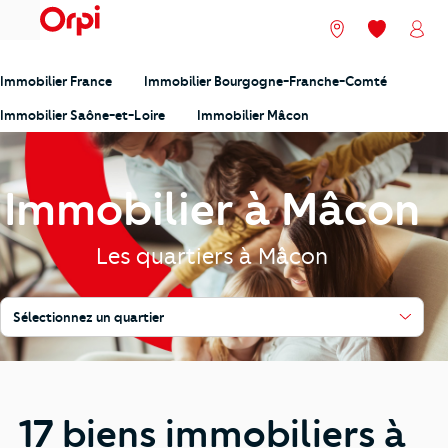
menu
Nos agences
Mes favori
Mon
Immobilier France
Immobilier Bourgogne-Franche-Comté
Immobilier Saône-et-Loire
Immobilier Mâcon
Immobilier à Mâcon
Les quartiers à Mâcon
Sélectionnez un quartier
17 biens immobiliers à