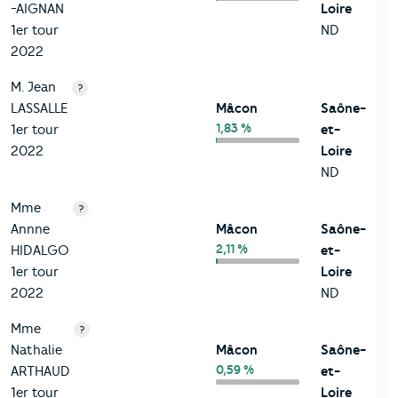
-AIGNAN
Loire
1er tour
ND
2022
M. Jean
?
LASSALLE
Mâcon
Saône-
1,83 %
1er tour
et-
2022
Loire
ND
Mme
?
Annne
Mâcon
Saône-
2,11 %
HIDALGO
et-
1er tour
Loire
2022
ND
Mme
?
Nathalie
Mâcon
Saône-
0,59 %
ARTHAUD
et-
1er tour
Loire