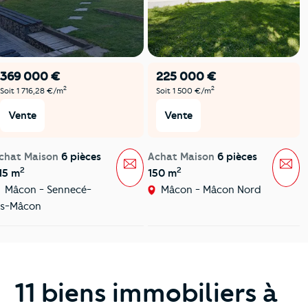
369 000 €
225 000 €
2
2
Soit 1 716,28 €/m
Soit 1 500 €/m
Vente
Vente
chat Maison
6 pièces
Achat Maison
6 pièces
Message
Mes
2
2
15 m
150 m
Mâcon - Sennecé-
Mâcon - Mâcon Nord
es-Mâcon
11 biens immobiliers à