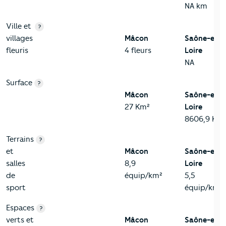
NA km
Ville et
?
villages
Mâcon
Saône-et-
fleuris
4 fleurs
Loire
NA
Surface
?
Mâcon
Saône-et-
27 Km²
Loire
8606,9 Km
Terrains
?
et
Mâcon
Saône-et-
salles
8,9
Loire
de
équip/km²
5,5
sport
équip/km²
Espaces
?
verts et
Mâcon
Saône-et-