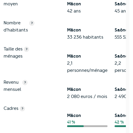
moyen
Mâcon
Saône-et
42 ans
45 ans
Nombre
?
d'habitants
Mâcon
Saône-et
33 236 habitants
555 524 
Taille des
?
ménages
Mâcon
Saône-et
2,1
2,2
personnes/ménage
personn
Revenu
?
mensuel
Mâcon
Saône-et
2 080 euros / mois
2 490 eu
Cadres
?
Mâcon
Saône-et
41 %
42 %