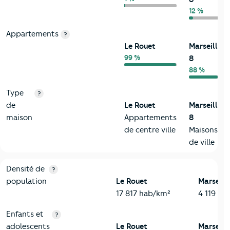
12 %
Appartements
?
Le Rouet
Marseille
99 %
8
88 %
Type
?
de
Le Rouet
Marseille
maison
Appartements
8
de centre ville
Maisons
de ville
2-Habitants
Critères
Le Rouet
Comparé à la ville de Marseille 8
Densité de
?
population
Le Rouet
Marseill
17 817 hab/km²
4 119 ha
Enfants et
?
adolescents
Le Rouet
Marseill