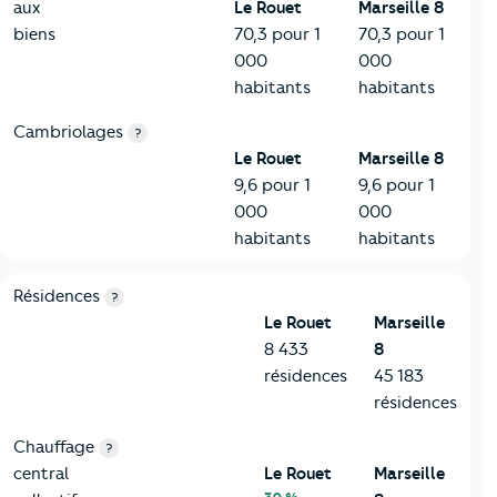
aux
Le Rouet
Marseille 8
biens
70,3 pour 1
70,3 pour 1
000
000
habitants
habitants
Cambriolages
?
Le Rouet
Marseille 8
9,6 pour 1
9,6 pour 1
000
000
habitants
habitants
8-Chauffage
Critères
Le Rouet
Comparé à la ville de Marseille 8
Résidences
?
Le Rouet
Marseille
8 433
8
résidences
45 183
résidences
Chauffage
?
central
Le Rouet
Marseille