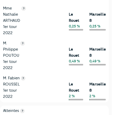
Mme
?
Nathalie
Le
Marseille
ARTHAUD
Rouet
8
0,25 %
0,25 %
1er tour
2022
M.
?
Philippe
Le
Marseille
POUTOU
Rouet
8
0,49 %
0,49 %
1er tour
2022
M. Fabien
?
ROUSSEL
Le
Marseille
1er tour
Rouet
8
2 %
2 %
2022
7-Sécurité
Critères
Le Rouet
Comparé à la ville de Marseille 8
Atteintes
?