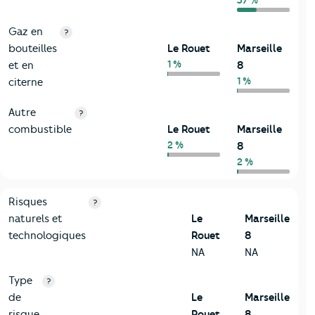
37 %
Gaz en
?
bouteilles
Le Rouet
Marseille
1 %
et en
8
1 %
citerne
Autre
?
combustible
Le Rouet
Marseille
2 %
8
2 %
9-Diagnostic risques
Critères
Le Rouet
Comparé à la ville de Marseille 8
Risques
?
naturels et
Le
Marseille
technologiques
Rouet
8
NA
NA
Type
?
de
Le
Marseille
risque
Rouet
8