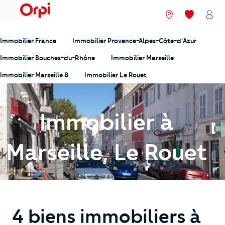
menu
Nos agences
Mes favori
Mon
Immobilier France
Immobilier Provence-Alpes-Côte-d'Azur
Immobilier Bouches-du-Rhône
Immobilier Marseille
Immobilier Marseille 8
Immobilier Le Rouet
Immobilier à
Marseille, Le Rouet
4 biens immobiliers à