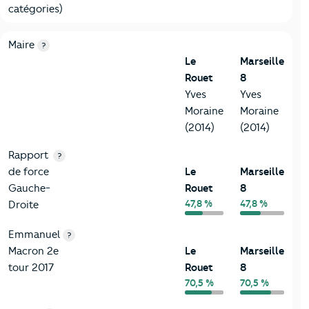
catégories)
6-Politique
Critères
Le Rouet
Comparé à la ville de Marseille 8
Maire
?
Le
Marseille
Rouet
8
Yves
Yves
Moraine
Moraine
(2014)
(2014)
Rapport
?
de force
Le
Marseille
Gauche-
Rouet
8
47,8 %
47,8 %
Droite
Emmanuel
?
Macron 2e
Le
Marseille
tour 2017
Rouet
8
70,5 %
70,5 %