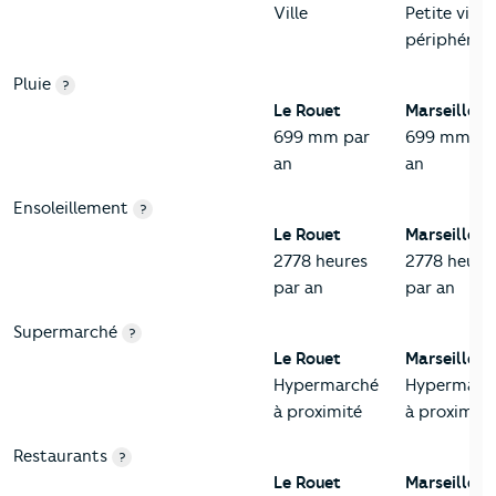
Ville
Petite ville 
périphérie
Pluie
?
Le Rouet
Marseille 8
699 mm par
699 mm pa
an
an
Ensoleillement
?
Le Rouet
Marseille 8
2778 heures
2778 heure
par an
par an
Supermarché
?
Le Rouet
Marseille 8
Hypermarché
Hypermarc
à proximité
à proximité
Restaurants
?
Le Rouet
Marseille 8