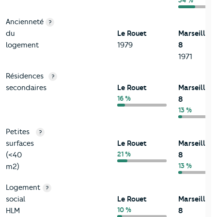
54 %
Ancienneté
?
du
Le Rouet
Marseille
logement
1979
8
1971
Résidences
?
secondaires
Le Rouet
Marseille
16 %
8
13 %
Petites
?
surfaces
Le Rouet
Marseille
21 %
(<40
8
13 %
m2)
Logement
?
social
Le Rouet
Marseille
10 %
HLM
8