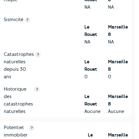
NA
NA
Sismicité
?
Le
Marseille
Rouet
8
NA
NA
Catastrophes
?
naturelles
Le
Marseille
depuis 30
Rouet
8
ans
0
0
Historique
?
des
Le
Marseille
catastrophes
Rouet
8
naturelles
Aucune
Aucune
10-Logement
Critères
Le Rouet
Comparé à la ville de Marseille 8
Potentiel
?
immobilier
Le
Marseille