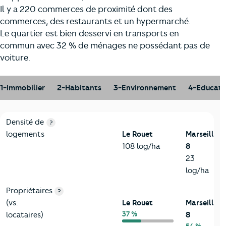
Il y a 220 commerces de proximité dont des
commerces, des restaurants et un hypermarché.
Le quartier est bien desservi en transports en
commun avec 32 % de ménages ne possédant pas de
voiture.
1-Immobilier
2-Habitants
3-Environnement
4-Educati
1-Immobilier
Critères
Le Rouet
Comparé à la ville de Marseille 8
Densité de
?
logements
Le Rouet
Marseille
108 log/ha
8
23
log/ha
Propriétaires
?
(vs.
Le Rouet
Marseille
37 %
locataires)
8