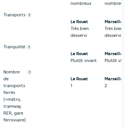
nombreux
nombreux
Transports
?
Le Rouet
Marseille 8
Très bien
Très bien
desservi
desservi
Tranquilité
?
Le Rouet
Marseille 8
Plutôt vivant
Plutôt viva
Nombre
?
de
Le Rouet
Marseille 8
transports
1
2
ferrés
(=métro,
tramway,
RER, gare
ferroviaire)