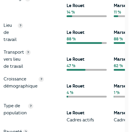
Le Rouet
Marseill
14 %
11 %
Lieu
?
de
Le Rouet
Marseill
88 %
88 %
travail
Transport
?
vers lieu
Le Rouet
Marseill
47 %
62 %
de travail
Croissance
?
démographique
Le Rouet
Marseill
4 %
1 %
Type de
?
population
Le Rouet
Marseill
Cadres actifs
Cadres a
Pauvreté