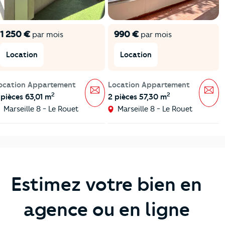
1 250 €
990 €
par mois
par mois
Location
Location
ocation Appartement
Location Appartement
Message
Mes
2
2
 pièces 63,01 m
2 pièces 57,30 m
Marseille 8 - Le Rouet
Marseille 8 - Le Rouet
Estimez votre bien en
agence ou en ligne