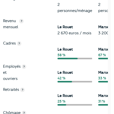
2
2
personnes/ménage
personn
Revenu
?
mensuel
Le Rouet
Marseill
2 670 euros / mois
3 200 eu
Cadres
?
Le Rouet
Marseill
58 %
67 %
Employés
?
et
Le Rouet
Marseill
42 %
33 %
ouvriers
Retraités
?
Le Rouet
Marseill
25 %
31 %
Chômage
?