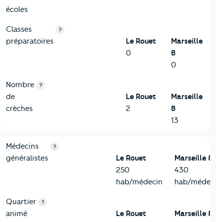
écoles
Classes
?
préparatoires
Le Rouet
Marseille
0
8
0
Nombre
?
de
Le Rouet
Marseille
crèches
2
8
13
5-Commerces
Critères
Le Rouet
Comparé à la ville de Marseille 8
Médecins
?
généralistes
Le Rouet
Marseille 8
250
430
hab/médecin
hab/médecin
Quartier
?
animé
Le Rouet
Marseille 8