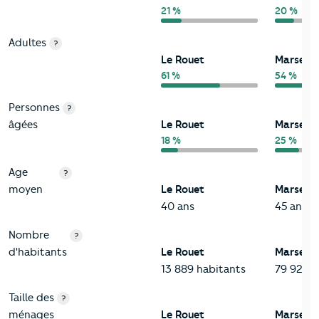
21 %
20 %
Adultes
?
Le Rouet
Marseill
61 %
54 %
Personnes
?
âgées
Le Rouet
Marseill
18 %
25 %
Age
?
moyen
Le Rouet
Marseill
40 ans
45 ans
Nombre
?
d'habitants
Le Rouet
Marseill
13 889 habitants
79 924 h
Taille des
?
ménages
Le Rouet
Marseill