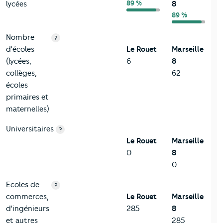
89 %
lycées
8
89 %
Nombre
?
d'écoles
Le Rouet
Marseille
(lycées,
6
8
collèges,
62
écoles
primaires et
maternelles)
Universitaires
?
Le Rouet
Marseille
0
8
0
Ecoles de
?
commerces,
Le Rouet
Marseille
d'ingénieurs
285
8
et autres
285