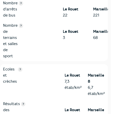
Nombre
?
d'arrêts
Le Rouet
Marseille 8
de bus
22
221
Nombre
?
de
Le Rouet
Marseille 8
terrains
3
68
et salles
de
sport
4-Education
Critères
Le Rouet
Comparé à la ville de Marseille 8
Ecoles
?
et
Le Rouet
Marseille
crèches
7,3
8
étab/km²
6,7
étab/km²
Résultats
?
des
Le Rouet
Marseille