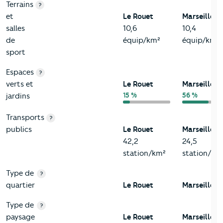
Terrains
?
et
Le Rouet
Marseille 8
salles
10,6
10,4
de
équip/km²
équip/km²
sport
Espaces
?
verts et
Le Rouet
Marseille 8
15 %
56 %
jardins
Transports
?
publics
Le Rouet
Marseille 8
42,2
24,5
station/km²
station/km
Type de
?
quartier
Le Rouet
Marseille 8
Type de
?
paysage
Le Rouet
Marseille 8