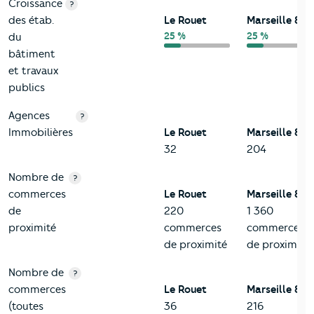
Croissance
?
des étab.
Le Rouet
Marseille 8
25 %
25 %
du
bâtiment
et travaux
publics
Agences
?
Immobilières
Le Rouet
Marseille 8
32
204
Nombre de
?
commerces
Le Rouet
Marseille 8
de
220
1 360
proximité
commerces
commerces
de proximité
de proximité
Nombre de
?
commerces
Le Rouet
Marseille 8
(toutes
36
216