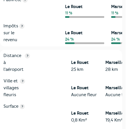
?
Le Rouet
Marseill
11 %
11 %
Impôts
?
sur le
Le Rouet
Marseill
24 %
24 %
revenu
3-Environnement
Critères
Le Rouet
Comparé à la ville de Marseille 8
Distance
?
à
Le Rouet
Marseille 8
l'aéroport
25 km
28 km
Ville et
?
villages
Le Rouet
Marseille 8
fleuris
Aucune fleur
Aucune fleu
Surface
?
Le Rouet
Marseille 8
0,8 Km²
19,4 Km²