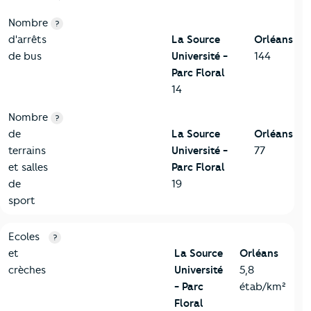
Nombre
?
d'arrêts
La Source
Orléans
de bus
Université -
144
Parc Floral
14
Nombre
?
de
La Source
Orléans
terrains
Université -
77
et salles
Parc Floral
de
19
sport
4-Education
Critères
La Source Université - Parc Floral
Comparé à la 
Ecoles
?
et
La Source
Orléans
crèches
Université
5,8
- Parc
étab/km²
Floral