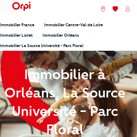
menu
Nos agences
Mes favori
Mon
Immobilier France
Immobilier Centre-Val de Loire
Immobilier Loiret
Immobilier Orléans
Immobilier La Source Université - Parc Floral
Immobilier à
Orléans, La Source
Université - Parc
Floral