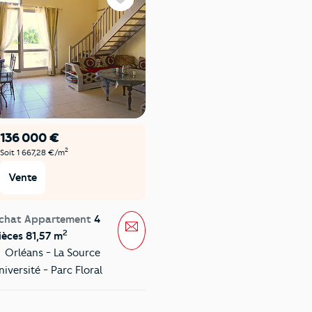
Favoris
136 000 €
2
Soit 1 667,28 €/m
Vente
chat Appartement
4
Message
2
ièces 81,57 m
Orléans - La Source
niversité - Parc Floral