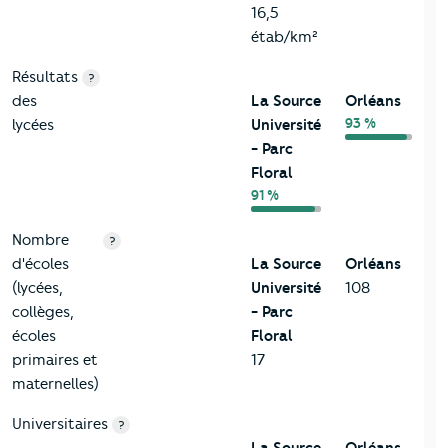
16,5
étab/km²
Résultats
?
des
La Source
Orléans
93 %
lycées
Université
- Parc
Floral
91 %
Nombre
?
d'écoles
La Source
Orléans
(lycées,
Université
108
collèges,
- Parc
écoles
Floral
primaires et
17
maternelles)
Universitaires
?
La Source
Orléans