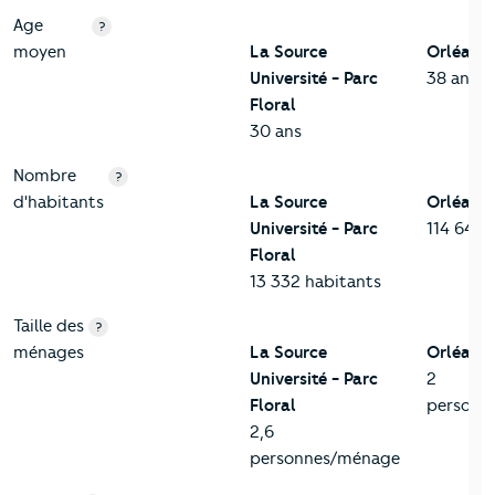
Age
?
moyen
La Source
Orléans
Université - Parc
38 ans
Floral
30 ans
Nombre
?
d'habitants
La Source
Orléans
Université - Parc
114 644 
Floral
13 332 habitants
Taille des
?
ménages
La Source
Orléans
Université - Parc
2
Floral
personn
2,6
personnes/ménage