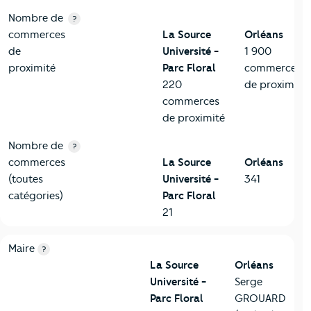
Nombre de
?
commerces
La Source
Orléans
de
Université -
1 900
proximité
Parc Floral
commerces
220
de proximité
commerces
de proximité
Nombre de
?
commerces
La Source
Orléans
(toutes
Université -
341
catégories)
Parc Floral
21
6-Politique
Critères
La Source Université - Parc Floral
Comparé à la 
Maire
?
La Source
Orléans
Université -
Serge
Parc Floral
GROUARD