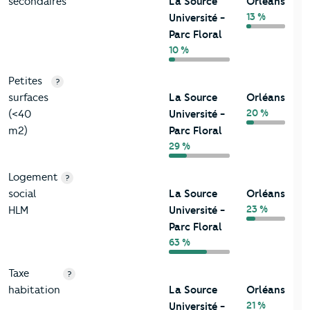
secondaires
La Source
Orléans
13 %
Université -
Parc Floral
10 %
Petites
?
surfaces
La Source
Orléans
20 %
(<40
Université -
m2)
Parc Floral
29 %
Logement
?
social
La Source
Orléans
23 %
HLM
Université -
Parc Floral
63 %
Taxe
?
habitation
La Source
Orléans
21 %
Université -