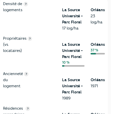
1-Immobilier
Critères
La Source Université - Parc Floral
Comparé à la 
Densité de
?
logements
La Source
Orléans
Université -
23
Parc Floral
log/ha
17 log/ha
Propriétaires
?
(vs.
La Source
Orléans
37 %
locataires)
Université -
Parc Floral
10 %
Ancienneté
?
du
La Source
Orléans
logement
Université -
1971
Parc Floral
1989
Résidences
?