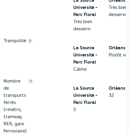
La Source
Orléans
Université -
Très bien
Parc Floral
desservi
Très bien
desservi
Tranquilité
?
La Source
Orléans
Université -
Plutôt viva
Parc Floral
Calme
Nombre
?
de
La Source
Orléans
transports
Université -
32
ferrés
Parc Floral
(=métro,
5
tramway,
RER, gare
ferroviaire)