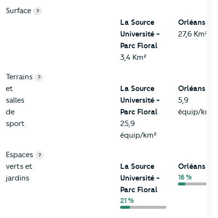
Surface
?
La Source
Orléans
Université -
27,6 Km²
Parc Floral
3,4 Km²
Terrains
?
et
La Source
Orléans
salles
Université -
5,9
de
Parc Floral
équip/km²
sport
25,9
équip/km²
Espaces
?
verts et
La Source
Orléans
16 %
jardins
Université -
Parc Floral
21 %