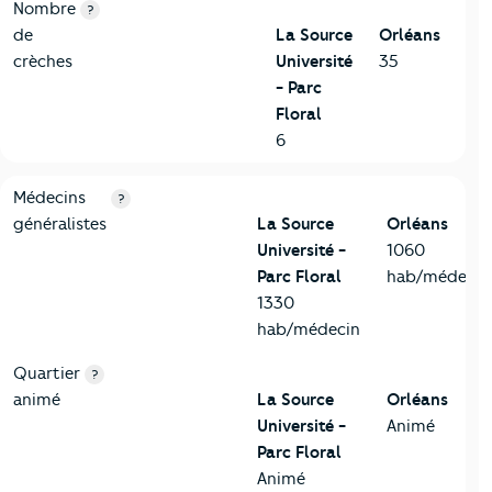
Nombre
?
de
La Source
Orléans
crèches
Université
35
- Parc
Floral
6
5-Commerces
Critères
La Source Université - Parc Floral
Comparé à la 
Médecins
?
généralistes
La Source
Orléans
Université -
1060
Parc Floral
hab/médecin
1330
hab/médecin
Quartier
?
animé
La Source
Orléans
Université -
Animé
Parc Floral
Animé