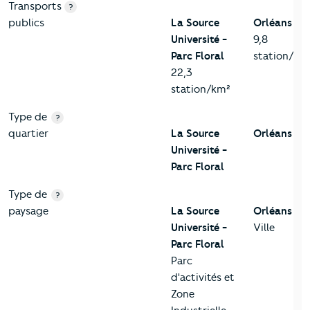
Transports
?
publics
La Source
Orléans
Université -
9,8
Parc Floral
station/km
22,3
station/km²
Type de
?
quartier
La Source
Orléans
Université -
Parc Floral
Type de
?
paysage
La Source
Orléans
Université -
Ville
Parc Floral
Parc
d'activités et
Zone