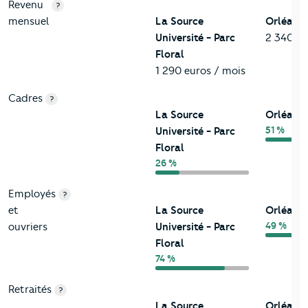
Revenu
?
mensuel
La Source
Orléans
Université - Parc
2 340 eu
Floral
1 290 euros / mois
Cadres
?
La Source
Orléans
51 %
Université - Parc
Floral
26 %
Employés
?
et
La Source
Orléans
49 %
ouvriers
Université - Parc
Floral
74 %
Retraités
?
La Source
Orléans