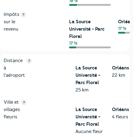
19 %
Impôts
?
sur le
La Source
Orléans
17 %
revenu
Université - Parc
Floral
17 %
3-Environnement
Critères
La Source Université - Parc Floral
Comparé à la 
Distance
?
à
La Source
Orléans
l'aéroport
Université -
22 km
Parc Floral
25 km
Ville et
?
villages
La Source
Orléans
fleuris
Université -
4 fleurs
Parc Floral
Aucune fleur