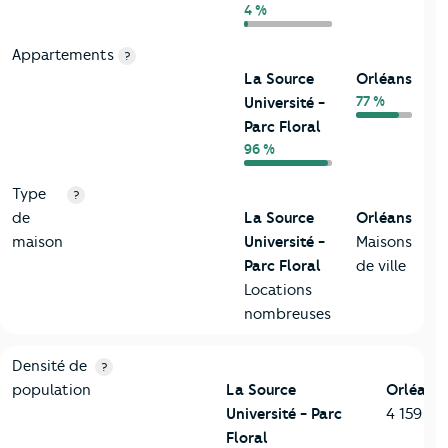
4 %
Appartements
?
La Source
Orléans
77 %
Université -
Parc Floral
96 %
Type
?
de
La Source
Orléans
maison
Université -
Maisons
Parc Floral
de ville
Locations
nombreuses
2-Habitants
Critères
La Source Université - Parc Floral
Comparé à la 
Densité de
?
population
La Source
Orléans
Université - Parc
4 159 h
Floral