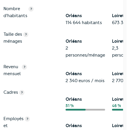
Nombre
?
d'habitants
Orléans
Loiret
114 644 habitants
673 349 
Taille des
?
ménages
Orléans
Loiret
2
2,3
personnes/ménage
personn
Revenu
?
mensuel
Orléans
Loiret
2 340 euros / mois
2 770 eu
Cadres
?
Orléans
Loiret
51 %
46 %
Employés
?
et
Orléans
Loiret