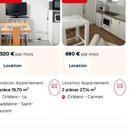
520 €
680 €
par mois
par mois
Location
Location
ocation Appartement
Location Appartement
Message
Mes
2
2
 pièce 19,70 m
2 pièces 27,14 m
Orléans - La
Orléans - Carmes
adeleine - Saint-
aurent