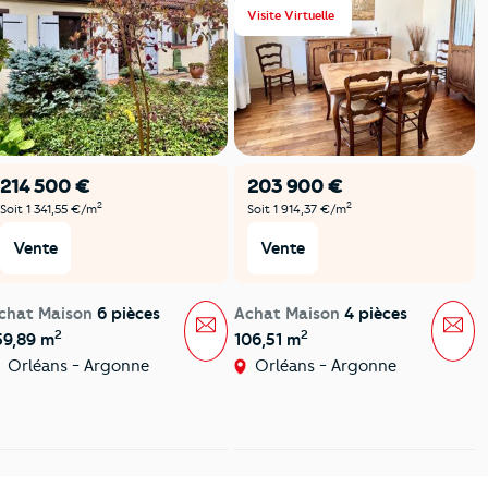
Visite Virtuelle
214 500 €
203 900 €
2
2
Soit 1 341,55 €/m
Soit 1 914,37 €/m
Vente
Vente
chat Maison
6 pièces
Achat Maison
4 pièces
Message
Mes
2
2
59,89 m
106,51 m
Orléans - Argonne
Orléans - Argonne