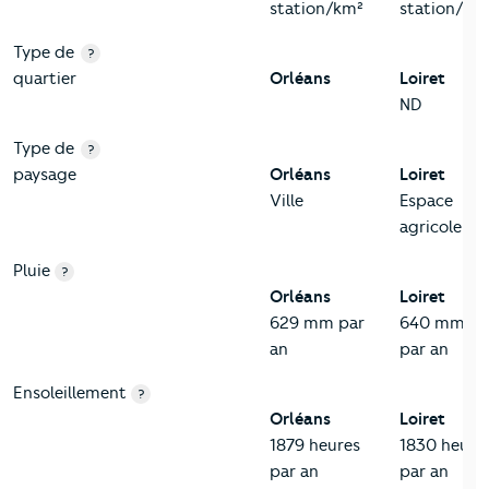
station/km²
station/km
Type de
?
quartier
Orléans
Loiret
ND
Type de
?
paysage
Orléans
Loiret
Ville
Espace
agricole
Pluie
?
Orléans
Loiret
629 mm par
640 mm
an
par an
Ensoleillement
?
Orléans
Loiret
1879 heures
1830 heure
par an
par an