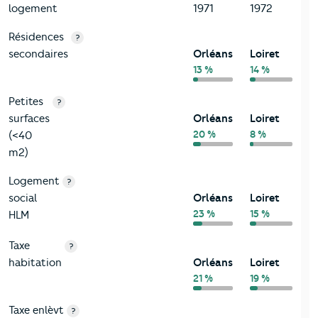
logement
1971
1972
Résidences
?
secondaires
Orléans
Loiret
13 %
14 %
Petites
?
surfaces
Orléans
Loiret
20 %
8 %
(<40
m2)
Logement
?
social
Orléans
Loiret
23 %
15 %
HLM
Taxe
?
habitation
Orléans
Loiret
21 %
19 %
Taxe enlèvt
?