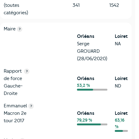
(toutes
341
1542
catégories)
6-Politique
Critères
Orléans
Comparé au département Loiret
Maire
?
Orléans
Loiret
Serge
NA
GROUARD
(28/06/2020)
Rapport
?
de force
Orléans
Loiret
53,2 %
Gauche-
ND
Droite
Emmanuel
?
Macron 2e
Orléans
Loiret
79,29 %
63,16
tour 2017
%