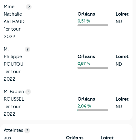
Mme
?
Nathalie
Orléans
Loiret
0,51 %
ARTHAUD
ND
1er tour
2022
M.
?
Philippe
Orléans
Loiret
0,67 %
POUTOU
ND
1er tour
2022
M. Fabien
?
ROUSSEL
Orléans
Loiret
2,04 %
1er tour
ND
2022
7-Sécurité
Critères
Orléans
Comparé au département Loiret
Atteintes
?
aux
Orléans
Loiret