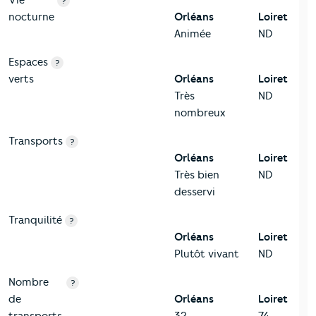
?
nocturne
Orléans
Loiret
Animée
ND
Espaces
?
verts
Orléans
Loiret
Très
ND
nombreux
Transports
?
Orléans
Loiret
Très bien
ND
desservi
Tranquilité
?
Orléans
Loiret
Plutôt vivant
ND
Nombre
?
de
Orléans
Loiret
transports
32
74