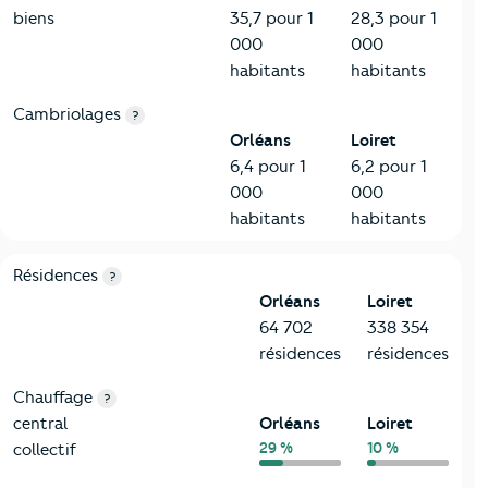
biens
35,7 pour 1
28,3 pour 1
000
000
habitants
habitants
Cambriolages
?
Orléans
Loiret
6,4 pour 1
6,2 pour 1
000
000
habitants
habitants
8-Chauffage
Critères
Orléans
Comparé au département Loiret
Résidences
?
Orléans
Loiret
64 702
338 354
résidences
résidences
Chauffage
?
central
Orléans
Loiret
29 %
10 %
collectif