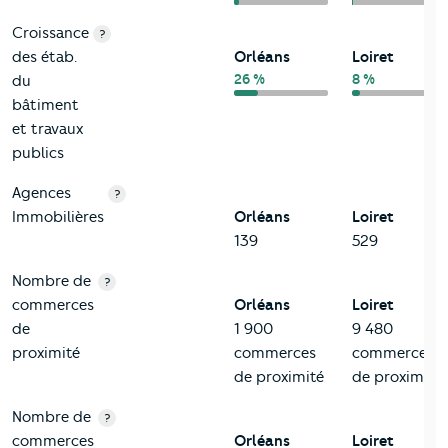
Croissance
?
des étab.
Orléans
Loiret
26 %
8 %
du
bâtiment
et travaux
publics
Agences
?
Immobilières
Orléans
Loiret
139
529
Nombre de
?
commerces
Orléans
Loiret
de
1 900
9 480
proximité
commerces
commerces
de proximité
de proximité
Nombre de
?
commerces
Orléans
Loiret