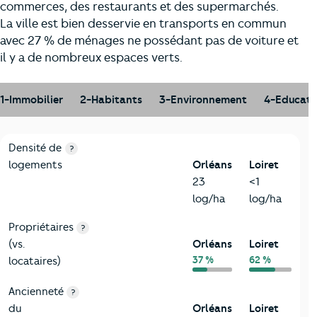
commerces, des restaurants et des supermarchés.
La ville est bien desservie en transports en commun
avec 27 % de ménages ne possédant pas de voiture et
il y a de nombreux espaces verts.
1-Immobilier
2-Habitants
3-Environnement
4-Educati
1-Immobilier
Critères
Orléans
Comparé au département Loiret
Densité de
?
logements
Orléans
Loiret
23
<1
log/ha
log/ha
Propriétaires
?
(vs.
Orléans
Loiret
37 %
62 %
locataires)
Ancienneté
?
du
Orléans
Loiret