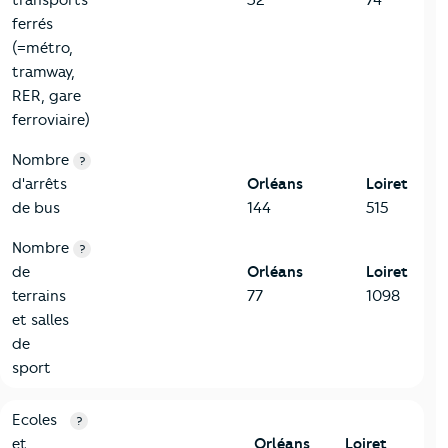
ferrés
(=métro,
tramway,
RER, gare
ferroviaire)
Nombre
?
d'arrêts
Orléans
Loiret
de bus
144
515
Nombre
?
de
Orléans
Loiret
terrains
77
1098
et salles
de
sport
4-Education
Critères
Orléans
Comparé au département Loiret
Ecoles
?
et
Orléans
Loiret