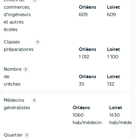
commerces,
Orléans
Loiret
d'ingénieurs
609
609
et autres
écoles
Classes
?
préparatoires
Orléans
Loiret
1 012
1 100
Nombre
?
de
Orléans
Loiret
crèches
35
132
5-Commerces
Critères
Orléans
Comparé au département Loiret
Médecins
?
généralistes
Orléans
Loiret
1060
1430
hab/médecin
hab/médecin
Quartier
?