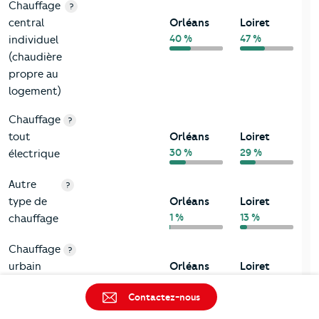
Chauffage
?
central
Orléans
Loiret
40 %
47 %
individuel
(chaudière
propre au
logement)
Chauffage
?
tout
Orléans
Loiret
30 %
29 %
électrique
Autre
?
type de
Orléans
Loiret
1 %
13 %
chauffage
Chauffage
?
urbain
Orléans
Loiret
14 %
4 %
Contactez-nous
Gaz
?