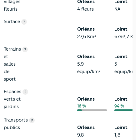
villages
Orléans
Loiret
fleuris
4 fleurs
NA
Surface
?
Orléans
Loiret
27,6 Km²
6792,7 Km²
Terrains
?
et
Orléans
Loiret
salles
5,9
5
de
équip/km²
équip/km²
sport
Espaces
?
verts et
Orléans
Loiret
16 %
94 %
jardins
Transports
?
publics
Orléans
Loiret
9,8
1,8