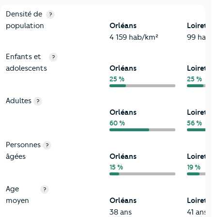
2-Habitants
Critères
Orléans
Comparé au département Loiret
Densité de
?
population
Orléans
Loiret
4 159 hab/km²
99 hab/
Enfants et
?
adolescents
Orléans
Loiret
25 %
25 %
Adultes
?
Orléans
Loiret
60 %
56 %
Personnes
?
âgées
Orléans
Loiret
15 %
19 %
Age
?
moyen
Orléans
Loiret
38 ans
41 ans