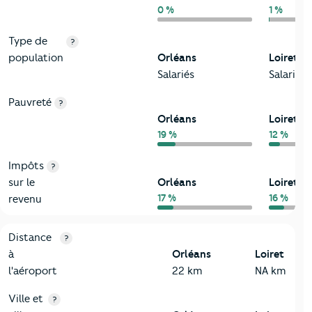
0 %
1 %
Type de
?
population
Orléans
Loiret
Salariés
Salariés
Pauvreté
?
Orléans
Loiret
19 %
12 %
Impôts
?
sur le
Orléans
Loiret
17 %
16 %
revenu
3-Environnement
Critères
Orléans
Comparé au département Loiret
Distance
?
à
Orléans
Loiret
l'aéroport
22 km
NA km
Ville et
?