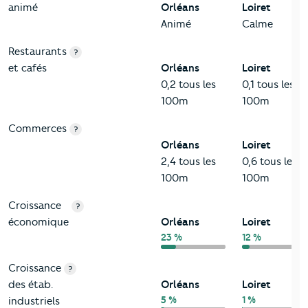
animé
Orléans
Loiret
Animé
Calme
Restaurants
?
et cafés
Orléans
Loiret
0,2 tous les
0,1 tous les
100m
100m
Commerces
?
Orléans
Loiret
2,4 tous les
0,6 tous les
100m
100m
Croissance
?
économique
Orléans
Loiret
23 %
12 %
Croissance
?
des étab.
Orléans
Loiret
5 %
1 %
industriels