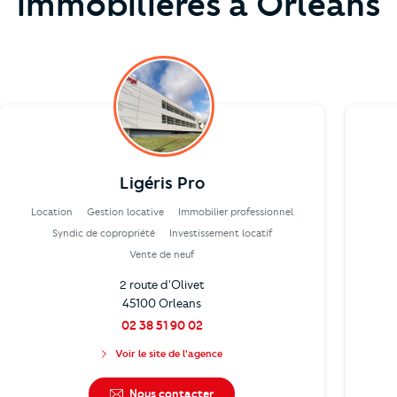
immobilières à Orléans
Ligéris Pro
Location
Gestion locative
Immobilier professionnel
Syndic de copropriété
Investissement locatif
Vente de neuf
2 route d'Olivet
45100 Orleans
02 38 51 90 02
Voir le site de l'agence
Nous contacter