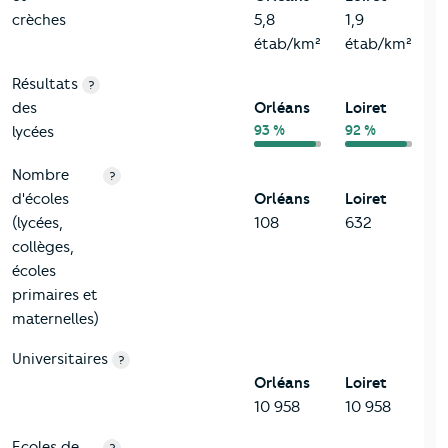
crèches
5,8
1,9
étab/km²
étab/km²
Résultats
?
des
Orléans
Loiret
93 %
92 %
lycées
Nombre
?
d'écoles
Orléans
Loiret
(lycées,
108
632
collèges,
écoles
primaires et
maternelles)
Universitaires
?
Orléans
Loiret
10 958
10 958
Ecoles de
?