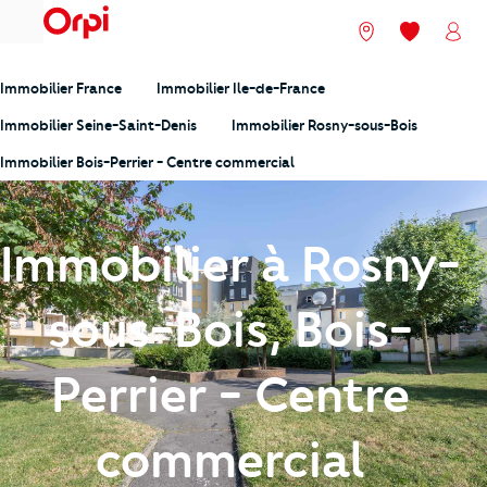
menu
Nos agences
Mes favori
Mon
Immobilier France
Immobilier Ile-de-France
Immobilier Seine-Saint-Denis
Immobilier Rosny-sous-Bois
Immobilier Bois-Perrier - Centre commercial
Immobilier à Rosny-
sous-Bois, Bois-
Perrier - Centre
commercial