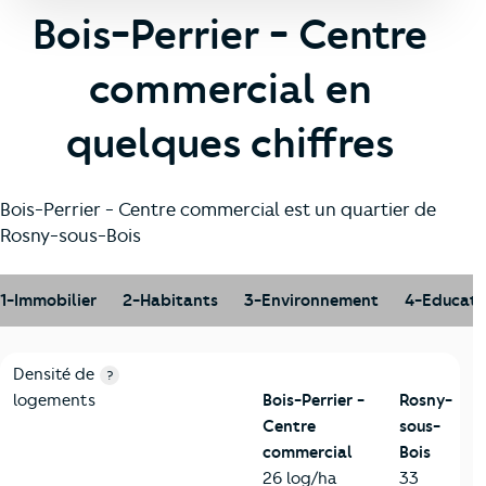
Bois-Perrier - Centre
commercial en
quelques chiffres
Bois-Perrier - Centre commercial est un quartier de
Rosny-sous-Bois
1-Immobilier
2-Habitants
3-Environnement
4-Educati
1-Immobilier
Critères
Bois-Perrier - Centre commercial
Comparé à la 
Densité de
?
logements
Bois-Perrier -
Rosny-
Centre
sous-
commercial
Bois
26 log/ha
33