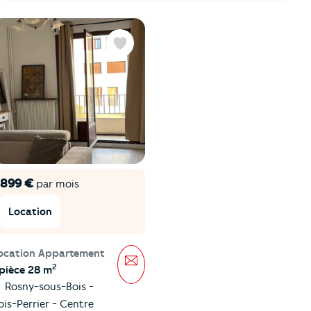
Favoris
899 €
par mois
Location
ocation Appartement
Message
2
 pièce 28 m
Rosny-sous-Bois -
ois-Perrier - Centre