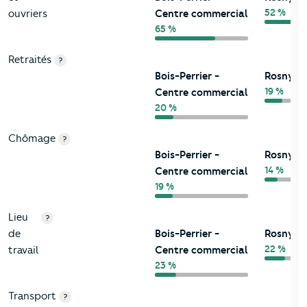
52 %
ouvriers
Centre commercial
65 %
Retraités
?
Bois-Perrier -
Rosny-so
19 %
Centre commercial
20 %
Chômage
?
Bois-Perrier -
Rosny-so
14 %
Centre commercial
19 %
Lieu
?
de
Bois-Perrier -
Rosny-so
22 %
travail
Centre commercial
23 %
Transport
?