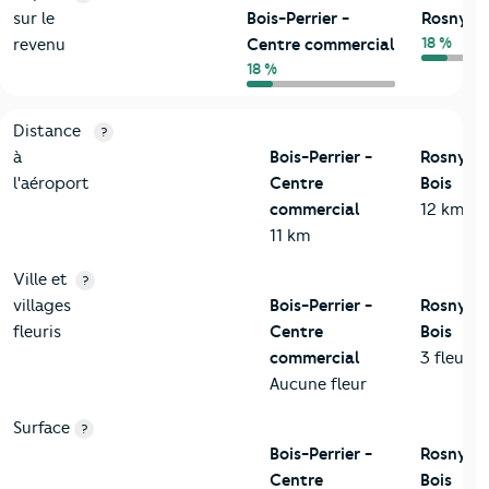
sur le
Bois-Perrier -
Rosny-so
18 %
revenu
Centre commercial
18 %
3-Environnement
Critères
Bois-Perrier - Centre commercial
Comparé à la 
Distance
?
à
Bois-Perrier -
Rosny-s
l'aéroport
Centre
Bois
commercial
12 km
11 km
Ville et
?
villages
Bois-Perrier -
Rosny-s
fleuris
Centre
Bois
commercial
3 fleurs
Aucune fleur
Surface
?
Bois-Perrier -
Rosny-s
Centre
Bois