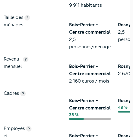
9 911 habitants
Taille des
?
ménages
Bois-Perrier -
Rosny-so
Centre commercial
2,5
2,5
personn
personnes/ménage
Revenu
?
mensuel
Bois-Perrier -
Rosny-so
Centre commercial
2 670 eu
2 160 euros / mois
Cadres
?
Bois-Perrier -
Rosny-so
48 %
Centre commercial
35 %
Employés
?
et
Bois-Perrier -
Rosny-so