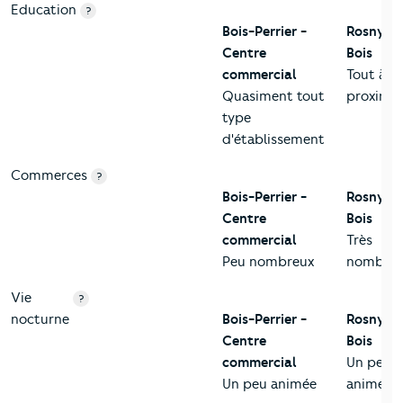
Education
?
Bois-Perrier -
Rosny-s
Centre
Bois
commercial
Tout à
Quasiment tout
proximit
type
d'établissement
Commerces
?
Bois-Perrier -
Rosny-s
Centre
Bois
commercial
Très
Peu nombreux
nombreu
Vie
?
nocturne
Bois-Perrier -
Rosny-s
Centre
Bois
commercial
Un peu
Un peu animée
animée