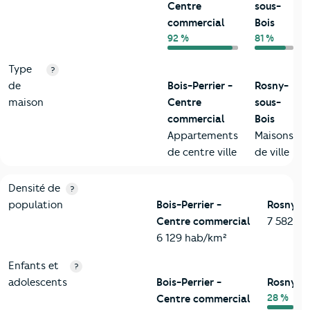
Centre
sous-
commercial
Bois
92 %
81 %
Type
?
de
Bois-Perrier -
Rosny-
maison
Centre
sous-
commercial
Bois
Appartements
Maisons
de centre ville
de ville
2-Habitants
Critères
Bois-Perrier - Centre commercial
Comparé à la 
Densité de
?
population
Bois-Perrier -
Rosny-so
Centre commercial
7 582 h
6 129 hab/km²
Enfants et
?
adolescents
Bois-Perrier -
Rosny-so
28 %
Centre commercial