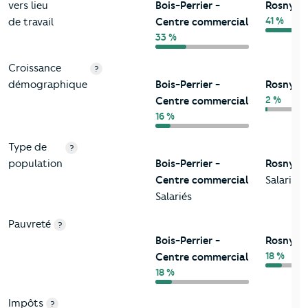
vers lieu
Bois-Perrier -
Rosny-so
41 %
de travail
Centre commercial
33 %
Croissance
?
démographique
Bois-Perrier -
Rosny-so
2 %
Centre commercial
16 %
Type de
?
population
Bois-Perrier -
Rosny-so
Centre commercial
Salariés
Salariés
Pauvreté
?
Bois-Perrier -
Rosny-so
18 %
Centre commercial
18 %
Impôts
?