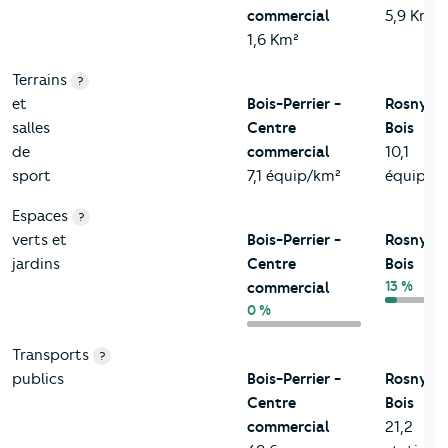
commercial
5,9 Km²
1,6 Km²
Terrains
?
et
Bois-Perrier -
Rosny-s
salles
Centre
Bois
de
commercial
10,1
sport
7,1 équip/km²
équip/k
Espaces
?
verts et
Bois-Perrier -
Rosny-s
jardins
Centre
Bois
13 %
commercial
0 %
Transports
?
publics
Bois-Perrier -
Rosny-s
Centre
Bois
commercial
21,2