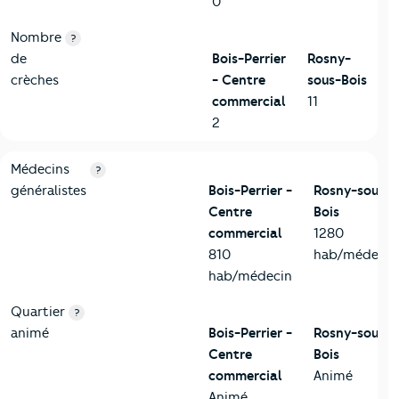
0
Nombre
?
de
Bois-Perrier
Rosny-
crèches
- Centre
sous-Bois
commercial
11
2
5-Commerces
Critères
Bois-Perrier - Centre commercial
Comparé à la 
Médecins
?
généralistes
Bois-Perrier -
Rosny-sous-
Centre
Bois
commercial
1280
810
hab/médecin
hab/médecin
Quartier
?
animé
Bois-Perrier -
Rosny-sous-
Centre
Bois
commercial
Animé
Animé