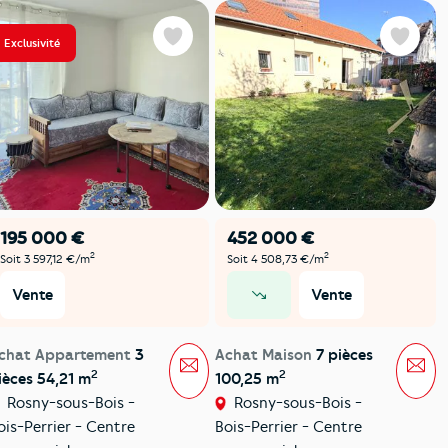
Exclusivité
Favoris
Favoris
195 000 €
452 000 €
2
2
Soit 3 597,12 €/m
Soit 4 508,73 €/m
Vente
Vente
prix en baisse
chat Appartement
3
Achat Maison
7 pièces
Message
Mes
2
2
ièces 54,21 m
100,25 m
Rosny-sous-Bois -
Rosny-sous-Bois -
ois-Perrier - Centre
Bois-Perrier - Centre