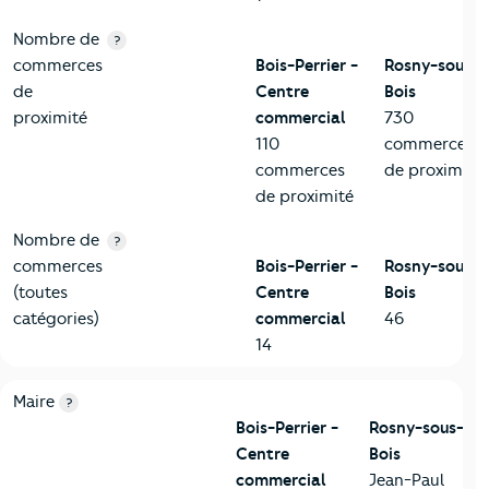
Nombre de
?
commerces
Bois-Perrier -
Rosny-sous-
de
Centre
Bois
proximité
commercial
730
110
commerces
commerces
de proximité
de proximité
Nombre de
?
commerces
Bois-Perrier -
Rosny-sous-
(toutes
Centre
Bois
catégories)
commercial
46
14
6-Politique
Critères
Bois-Perrier - Centre commercial
Comparé à la 
Maire
?
Bois-Perrier -
Rosny-sous-
Centre
Bois
commercial
Jean-Paul