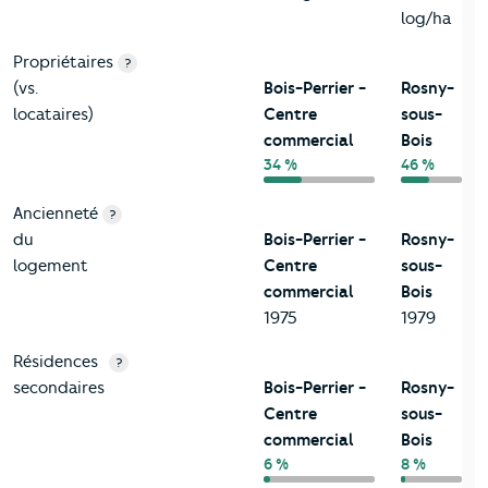
log/ha
Propriétaires
?
(vs.
Bois-Perrier -
Rosny-
locataires)
Centre
sous-
commercial
Bois
34 %
46 %
Ancienneté
?
du
Bois-Perrier -
Rosny-
logement
Centre
sous-
commercial
Bois
1975
1979
Résidences
?
secondaires
Bois-Perrier -
Rosny-
Centre
sous-
commercial
Bois
6 %
8 %