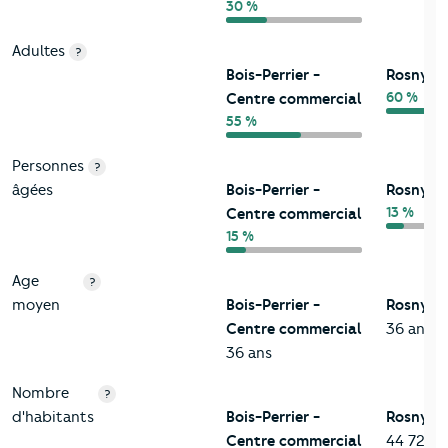
30 %
Adultes
?
Bois-Perrier -
Rosny-so
60 %
Centre commercial
55 %
Personnes
?
âgées
Bois-Perrier -
Rosny-so
13 %
Centre commercial
15 %
Age
?
moyen
Bois-Perrier -
Rosny-so
Centre commercial
36 ans
36 ans
Nombre
?
d'habitants
Bois-Perrier -
Rosny-so
Centre commercial
44 728 h