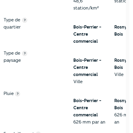
48,6
station/
station/km²
Type de
?
quartier
Bois-Perrier -
Rosny-s
Centre
Bois
commercial
Type de
?
paysage
Bois-Perrier -
Rosny-s
Centre
Bois
commercial
Ville
Ville
Pluie
?
Bois-Perrier -
Rosny-s
Centre
Bois
commercial
626 mm 
626 mm par an
an