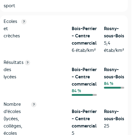
sport
4-Education
Critères
Bois-Perrier - Centre commercial
Comparé à la 
Ecoles
?
et
Bois-Perrier
Rosny-
crèches
- Centre
sous-Bois
commercial
5,4
6 étab/km²
étab/km²
Résultats
?
des
Bois-Perrier
Rosny-
lycées
- Centre
sous-Bois
84 %
commercial
84 %
Nombre
?
d'écoles
Bois-Perrier
Rosny-
(lycées,
- Centre
sous-Bois
collèges,
commercial
25
écoles
5