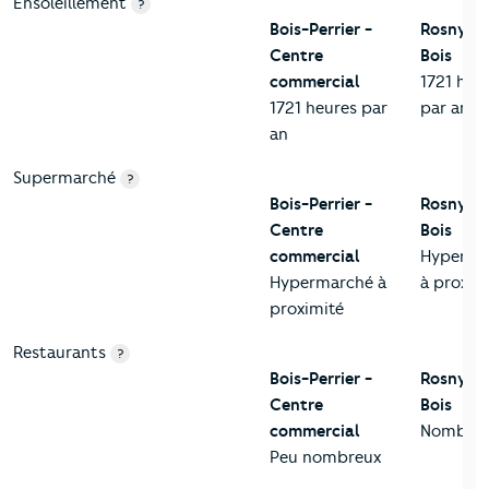
Ensoleillement
?
Bois-Perrier -
Rosny-s
Centre
Bois
commercial
1721 heu
1721 heures par
par an
an
Supermarché
?
Bois-Perrier -
Rosny-s
Centre
Bois
commercial
Hyperma
Hypermarché à
à proxim
proximité
Restaurants
?
Bois-Perrier -
Rosny-s
Centre
Bois
commercial
Nombre
Peu nombreux