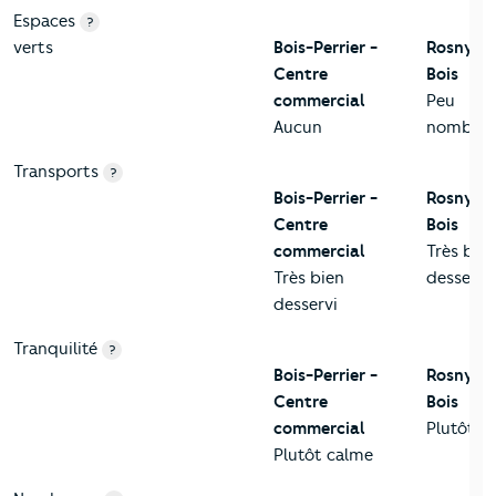
Espaces
?
verts
Bois-Perrier -
Rosny-s
Centre
Bois
commercial
Peu
Aucun
nombreu
Transports
?
Bois-Perrier -
Rosny-s
Centre
Bois
commercial
Très bie
Très bien
desservi
desservi
Tranquilité
?
Bois-Perrier -
Rosny-s
Centre
Bois
commercial
Plutôt c
Plutôt calme