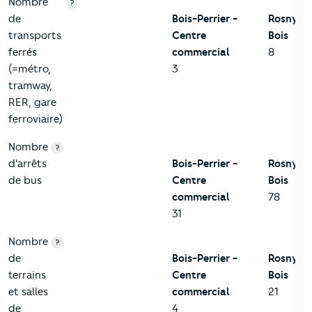
Nombre
?
de
Bois-Perrier -
Rosny-s
transports
Centre
Bois
ferrés
commercial
8
(=métro,
3
tramway,
RER, gare
ferroviaire)
Nombre
?
d'arrêts
Bois-Perrier -
Rosny-s
de bus
Centre
Bois
commercial
78
31
Nombre
?
de
Bois-Perrier -
Rosny-s
terrains
Centre
Bois
et salles
commercial
21
de
4