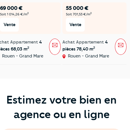
69 000 €
55 000 €
2
2
Soit 1 014,26 €/m
Soit 701,53 €/m
Vente
Vente
chat Appartement
4
Achat Appartement
4
Message
Mes
2
2
ièces 68,03 m
pièces 78,40 m
Rouen - Grand Mare
Rouen - Grand Mare
Estimez votre bien en
agence ou en ligne