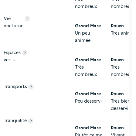
nombreux
nombreux
Vie
?
nocturne
Grand Mare
Rouen
Un peu
Très animé
animée
Espaces
?
verts
Grand Mare
Rouen
Très
Très
nombreux
nombreux
Transports
?
Grand Mare
Rouen
Peu desservi
Très bien
desservi
Tranquilité
?
Grand Mare
Rouen
Plutôt calme
Vivant