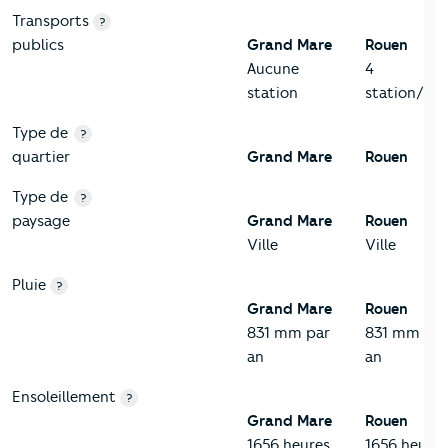
Transports
?
publics
Grand Mare
Rouen
Aucune
4
station
station/km
Type de
?
quartier
Grand Mare
Rouen
Type de
?
paysage
Grand Mare
Rouen
Ville
Ville
Pluie
?
Grand Mare
Rouen
831 mm par
831 mm par
an
an
Ensoleillement
?
Grand Mare
Rouen
1656 heures
1656 heures