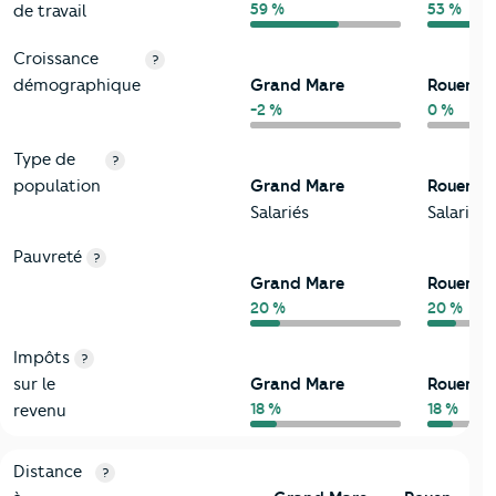
59 %
53 %
de travail
Croissance
?
démographique
Grand Mare
Rouen
-2 %
0 %
Type de
?
population
Grand Mare
Rouen
Salariés
Salariés
Pauvreté
?
Grand Mare
Rouen
20 %
20 %
Impôts
?
sur le
Grand Mare
Rouen
18 %
18 %
revenu
3-Environnement
Critères
Grand Mare
Comparé à la ville de Rouen
Distance
?