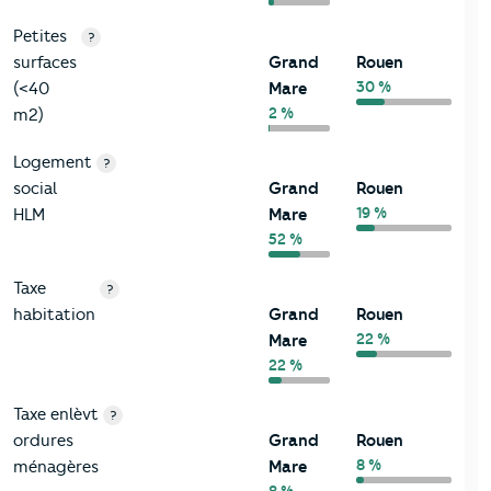
Petites
?
surfaces
Grand
Rouen
30 %
(<40
Mare
2 %
m2)
Logement
?
social
Grand
Rouen
19 %
HLM
Mare
52 %
Taxe
?
habitation
Grand
Rouen
22 %
Mare
22 %
Taxe enlèvt
?
ordures
Grand
Rouen
8 %
ménagères
Mare
8 %