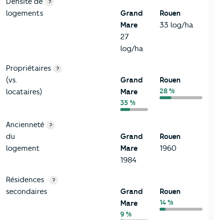
1-Immobilier
Critères
Grand Mare
Comparé à la ville de Rouen
Densité de
?
logements
Grand
Rouen
Mare
33 log/ha
27
log/ha
Propriétaires
?
(vs.
Grand
Rouen
28 %
locataires)
Mare
35 %
Ancienneté
?
du
Grand
Rouen
logement
Mare
1960
1984
Résidences
?
secondaires
Grand
Rouen
14 %
Mare
9 %