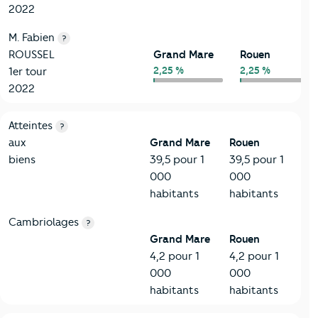
2022
M. Fabien
?
ROUSSEL
Grand Mare
Rouen
2,25 %
2,25 %
1er tour
2022
7-Sécurité
Critères
Grand Mare
Comparé à la ville de Rouen
Atteintes
?
aux
Grand Mare
Rouen
biens
39,5 pour 1
39,5 pour 1
000
000
habitants
habitants
Cambriolages
?
Grand Mare
Rouen
4,2 pour 1
4,2 pour 1
000
000
habitants
habitants