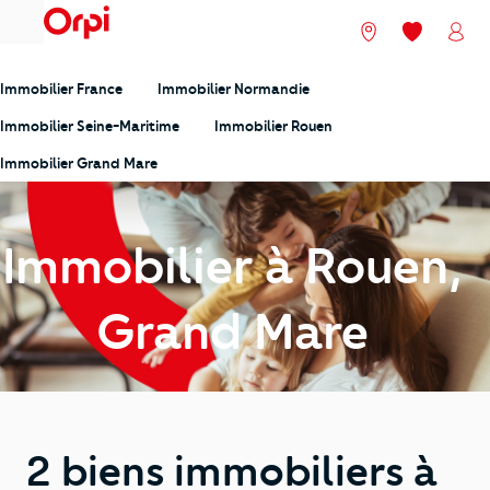
menu
Nos agences
Mes favori
Mon
Immobilier France
Immobilier Normandie
Immobilier Seine-Maritime
Immobilier Rouen
Immobilier Grand Mare
Immobilier à Rouen,
Grand Mare
2 biens immobiliers à