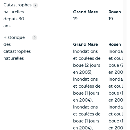
Catastrophes
?
naturelles
Grand Mare
Rouen
depuis 30
19
19
ans
Historique
?
des
Grand Mare
Rouen
catastrophes
Inondations
Inondatio
naturelles
et coulées de
et coulées
boue (2 jours
boue (2 jo
en 2005),
en 2005),
Inondations
Inondatio
et coulées de
et coulées
boue (1 jours
boue (1 jo
en 2004),
en 2004),
Inondations
Inondatio
et coulées de
et coulées
boue (1 jours
boue (1 jo
en 2004),
en 2004),