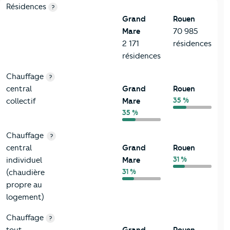
8-Chauffage
Critères
Grand Mare
Comparé à la ville de Rouen
Résidences
?
Grand
Rouen
Mare
70 985
2 171
résidences
résidences
Chauffage
?
central
Grand
Rouen
35 %
collectif
Mare
35 %
Chauffage
?
central
Grand
Rouen
31 %
individuel
Mare
31 %
(chaudière
propre au
logement)
Chauffage
?
tout
Grand
Rouen