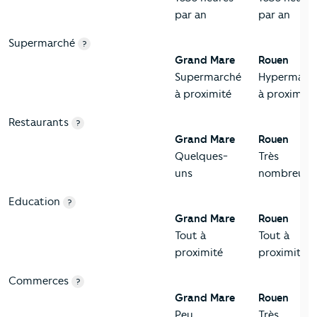
par an
par an
Supermarché
?
Grand Mare
Rouen
Supermarché
Hypermarc
à proximité
à proximité
Restaurants
?
Grand Mare
Rouen
Quelques-
Très
uns
nombreux
Education
?
Grand Mare
Rouen
Tout à
Tout à
proximité
proximité
Commerces
?
Grand Mare
Rouen
Peu
Très