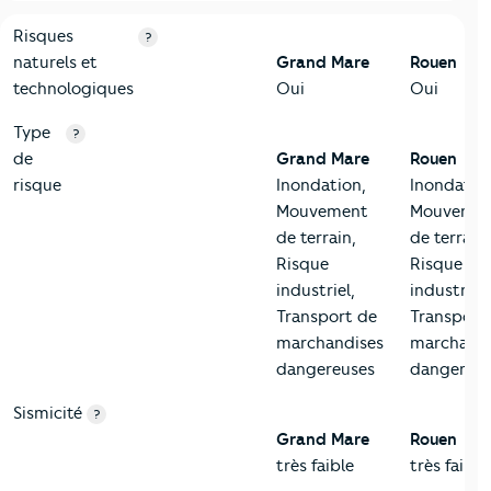
9-Diagnostic risques
Critères
Grand Mare
Comparé à la ville de Rouen
Risques
?
naturels et
Grand Mare
Rouen
technologiques
Oui
Oui
Type
?
de
Grand Mare
Rouen
risque
Inondation,
Inondatio
Mouvement
Mouveme
de terrain,
de terrain,
Risque
Risque
industriel,
industriel,
Transport de
Transport
marchandises
marchandi
dangereuses
dangereus
Sismicité
?
Grand Mare
Rouen
très faible
très faible