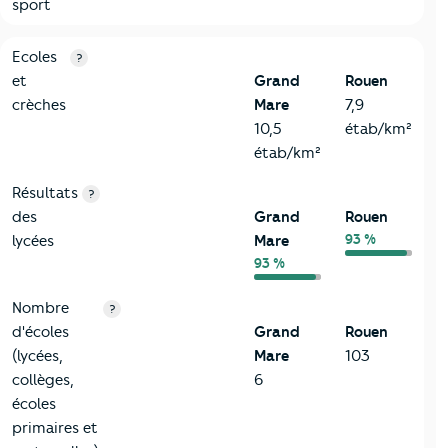
sport
4-Education
Critères
Grand Mare
Comparé à la ville de Rouen
Ecoles
?
et
Grand
Rouen
crèches
Mare
7,9
10,5
étab/km²
étab/km²
Résultats
?
des
Grand
Rouen
93 %
lycées
Mare
93 %
Nombre
?
d'écoles
Grand
Rouen
(lycées,
Mare
103
collèges,
6
écoles
primaires et