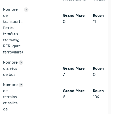
Nombre
?
de
Grand Mare
Rouen
transports
0
11
ferrés
(=métro,
tramway,
RER, gare
ferroviaire)
Nombre
?
d'arrêts
Grand Mare
Rouen
de bus
7
0
Nombre
?
de
Grand Mare
Rouen
terrains
6
104
et salles
de