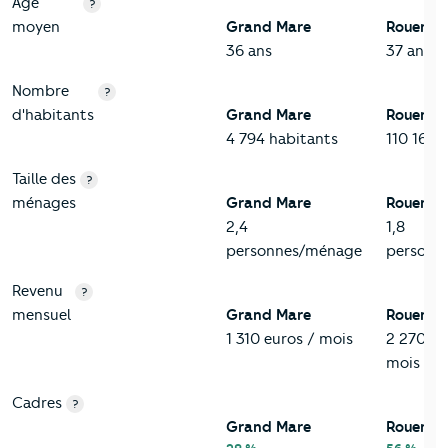
Age
?
moyen
Grand Mare
Rouen
36 ans
37 ans
Nombre
?
d'habitants
Grand Mare
Rouen
4 794 habitants
110 169 
Taille des
?
ménages
Grand Mare
Rouen
2,4
1,8
personnes/ménage
personn
Revenu
?
mensuel
Grand Mare
Rouen
1 310 euros / mois
2 270 eu
mois
Cadres
?
Grand Mare
Rouen