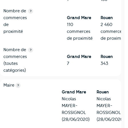
Nombre de
?
commerces
Grand Mare
Rouen
de
110
2 460
proximité
commerces
commerces
de proximité
de proximité
Nombre de
?
commerces
Grand Mare
Rouen
(toutes
7
343
catégories)
6-Politique
Critères
Grand Mare
Comparé à la ville de Rouen
Maire
?
Grand Mare
Rouen
Nicolas
Nicolas
MAYER-
MAYER-
ROSSIGNOL
ROSSIGNOL
(28/06/2020)
(28/06/2020)