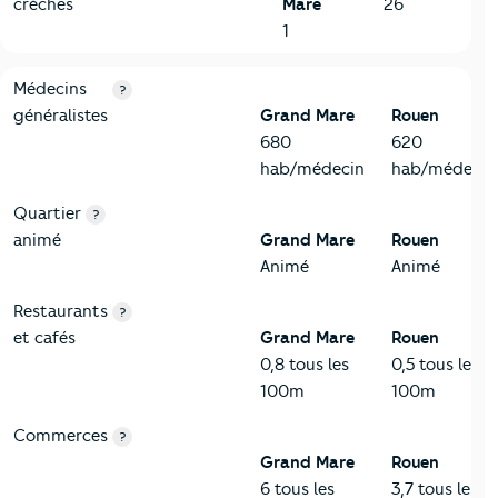
crèches
Mare
26
1
5-Commerces
Critères
Grand Mare
Comparé à la ville de Rouen
Médecins
?
généralistes
Grand Mare
Rouen
680
620
hab/médecin
hab/médecin
Quartier
?
animé
Grand Mare
Rouen
Animé
Animé
Restaurants
?
et cafés
Grand Mare
Rouen
0,8 tous les
0,5 tous les
100m
100m
Commerces
?
Grand Mare
Rouen
6 tous les
3,7 tous les