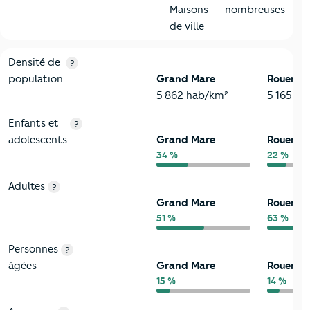
Maisons
nombreuses
de ville
2-Habitants
Critères
Grand Mare
Comparé à la ville de Rouen
Densité de
?
population
Grand Mare
Rouen
5 862 hab/km²
5 165 ha
Enfants et
?
adolescents
Grand Mare
Rouen
34 %
22 %
Adultes
?
Grand Mare
Rouen
51 %
63 %
Personnes
?
âgées
Grand Mare
Rouen
15 %
14 %