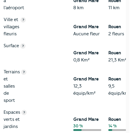
à
Grand Mare
Rouen
l'aéroport
8 km
11 km
Ville et
?
villages
Grand Mare
Rouen
fleuris
Aucune fleur
2 fleurs
Surface
?
Grand Mare
Rouen
0,8 Km²
21,3 Km²
Terrains
?
et
Grand Mare
Rouen
salles
12,3
9,5
de
équip/km²
équip/km²
sport
Espaces
?
verts et
Grand Mare
Rouen
30 %
14 %
jardins