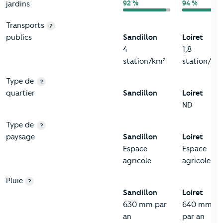
92 %
94 %
jardins
Transports
?
publics
Sandillon
Loiret
4
1,8
station/km²
station/km
Type de
?
quartier
Sandillon
Loiret
ND
Type de
?
paysage
Sandillon
Loiret
Espace
Espace
agricole
agricole
Pluie
?
Sandillon
Loiret
630 mm par
640 mm
an
par an