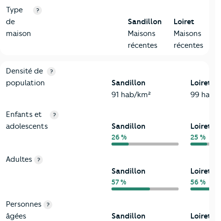
Type
?
de
Sandillon
Loiret
maison
Maisons
Maisons
récentes
récentes
2-Habitants
Critères
Sandillon
Comparé au département Loiret
Densité de
?
population
Sandillon
Loiret
91 hab/km²
99 hab/
Enfants et
?
adolescents
Sandillon
Loiret
26 %
25 %
Adultes
?
Sandillon
Loiret
57 %
56 %
Personnes
?
âgées
Sandillon
Loiret