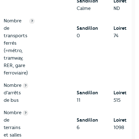
Sandillon
Loiret
Calme
ND
Nombre
?
de
Sandillon
Loiret
transports
0
74
ferrés
(=métro,
tramway,
RER, gare
ferroviaire)
Nombre
?
d'arrêts
Sandillon
Loiret
de bus
11
515
Nombre
?
de
Sandillon
Loiret
terrains
6
1098
et salles