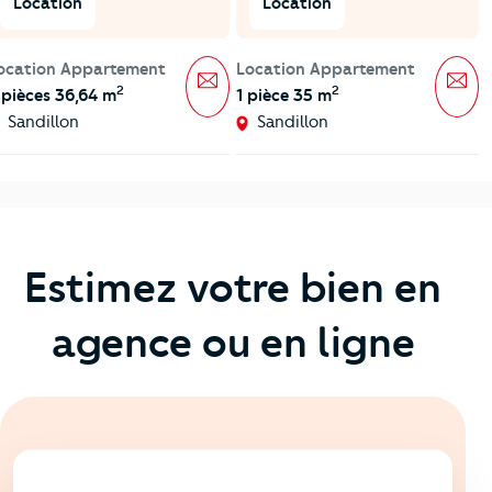
Location
Location
ocation Appartement
Location Appartement
Message
Mes
2
2
 pièces 36,64 m
1 pièce 35 m
Sandillon
Sandillon
Estimez votre bien en
agence ou en ligne
En ligne
💻