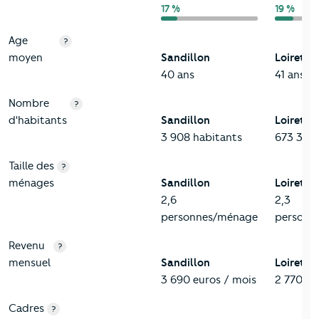
17 %
19 %
Age
?
moyen
Sandillon
Loiret
40 ans
41 ans
Nombre
?
d'habitants
Sandillon
Loiret
3 908 habitants
673 349 
Taille des
?
ménages
Sandillon
Loiret
2,6
2,3
personnes/ménage
personn
Revenu
?
mensuel
Sandillon
Loiret
3 690 euros / mois
2 770 eu
Cadres
?