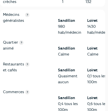
crèches
1
132
5-Commerces
Critères
Sandillon
Comparé au département Loiret
Médecins
?
généralistes
Sandillon
Loiret
980
1430
hab/médecin
hab/médecin
Quartier
?
animé
Sandillon
Loiret
Calme
Calme
Restaurants
?
et cafés
Sandillon
Loiret
Quasiment
0,1 tous les
aucun
100m
Commerces
?
Sandillon
Loiret
0,4 tous les
0,6 tous les
100m
100m