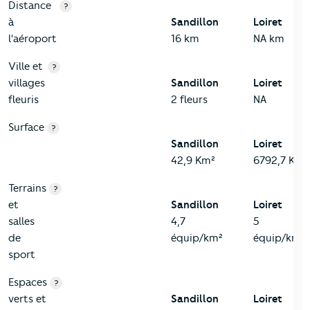
3-Environnement
Critères
Sandillon
Comparé au département Loiret
Distance
?
à
Sandillon
Loiret
l'aéroport
16 km
NA km
Ville et
?
villages
Sandillon
Loiret
fleuris
2 fleurs
NA
Surface
?
Sandillon
Loiret
42,9 Km²
6792,7 Km²
Terrains
?
et
Sandillon
Loiret
salles
4,7
5
de
équip/km²
équip/km²
sport
Espaces
?
verts et
Sandillon
Loiret