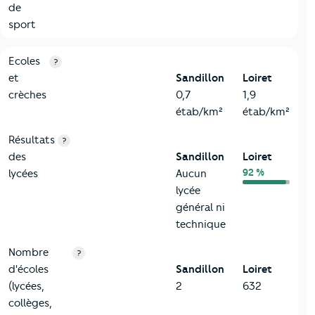
de
sport
4-Education
Critères
Sandillon
Comparé au département Loiret
Ecoles
?
et
Sandillon
Loiret
crèches
0,7
1,9
étab/km²
étab/km²
Résultats
?
des
Sandillon
Loiret
92 %
lycées
Aucun
lycée
général ni
technique
Nombre
?
d'écoles
Sandillon
Loiret
(lycées,
2
632
collèges,