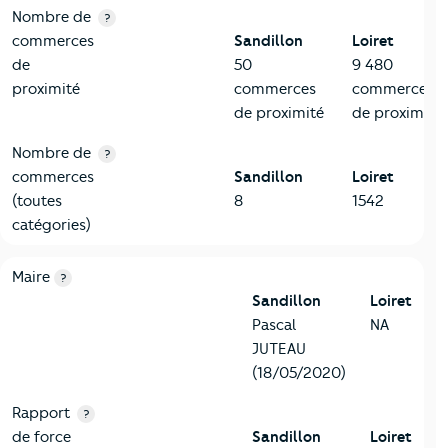
Nombre de
?
commerces
Sandillon
Loiret
de
50
9 480
proximité
commerces
commerces
de proximité
de proximité
Nombre de
?
commerces
Sandillon
Loiret
(toutes
8
1542
catégories)
6-Politique
Critères
Sandillon
Comparé au département Loiret
Maire
?
Sandillon
Loiret
Pascal
NA
JUTEAU
(18/05/2020)
Rapport
?
de force
Sandillon
Loiret