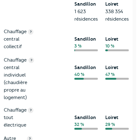
Sandillon
Loiret
1 623
338 354
résidences
résidences
Chauffage
?
central
Sandillon
Loiret
3 %
10 %
collectif
Chauffage
?
central
Sandillon
Loiret
40 %
47 %
individuel
(chaudière
propre au
logement)
Chauffage
?
tout
Sandillon
Loiret
32 %
29 %
électrique
Autre
?