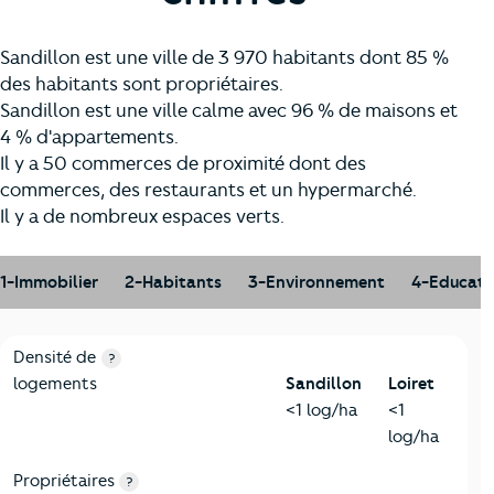
Sandillon est une ville de 3 970 habitants dont 85 %
des habitants sont propriétaires.
Sandillon est une ville calme avec 96 % de maisons et
4 % d'appartements.
Il y a 50 commerces de proximité dont des
commerces, des restaurants et un hypermarché.
Il y a de nombreux espaces verts.
1-Immobilier
2-Habitants
3-Environnement
4-Educati
1-Immobilier
Critères
Sandillon
Comparé au département Loiret
Densité de
?
logements
Sandillon
Loiret
<1 log/ha
<1
log/ha
Propriétaires
?