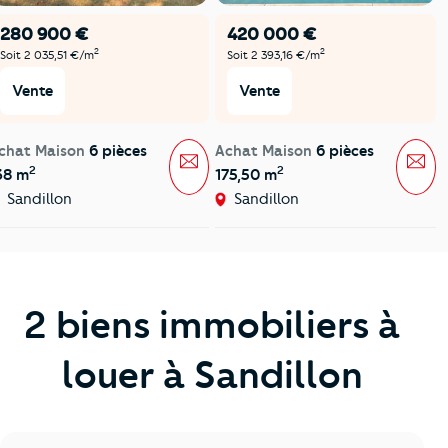
280 900 €
420 000 €
2
2
Soit 2 035,51 €/m
Soit 2 393,16 €/m
Vente
Vente
chat Maison
6 pièces
Achat Maison
6 pièces
Message
Mes
2
2
38 m
175,50 m
Sandillon
Sandillon
2 biens immobiliers à
louer à Sandillon