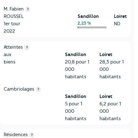
M. Fabien
?
ROUSSEL
Sandillon
Loiret
2,23 %
1er tour
ND
2022
7-Sécurité
Critères
Sandillon
Comparé au département Loiret
Atteintes
?
aux
Sandillon
Loiret
biens
20,8 pour 1
28,3 pour 1
000
000
habitants
habitants
Cambriolages
?
Sandillon
Loiret
5 pour 1
6,2 pour 1
000
000
habitants
habitants
8-Chauffage
Critères
Sandillon
Comparé au département Loiret
Résidences
?