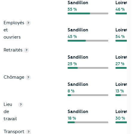
Sandillon
Loiret
55 %
46 %
Employés
?
et
Sandillon
Loiret
45 %
54 %
ouvriers
Retraités
?
Sandillon
Loiret
25 %
27 %
Chômage
?
Sandillon
Loiret
8 %
13 %
Lieu
?
de
Sandillon
Loiret
18 %
30 %
travail
Transport
?