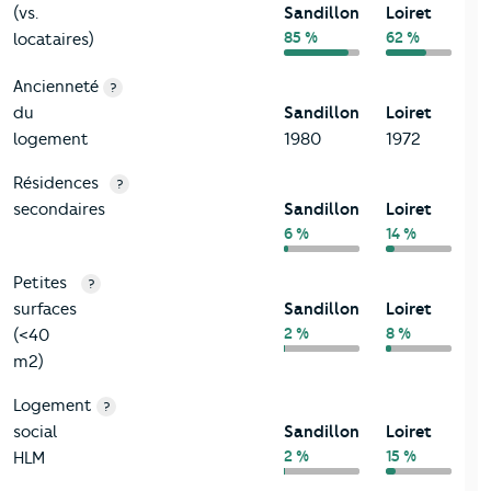
(vs.
Sandillon
Loiret
85 %
62 %
locataires)
Ancienneté
?
du
Sandillon
Loiret
logement
1980
1972
Résidences
?
secondaires
Sandillon
Loiret
6 %
14 %
Petites
?
surfaces
Sandillon
Loiret
2 %
8 %
(<40
m2)
Logement
?
social
Sandillon
Loiret
2 %
15 %
HLM