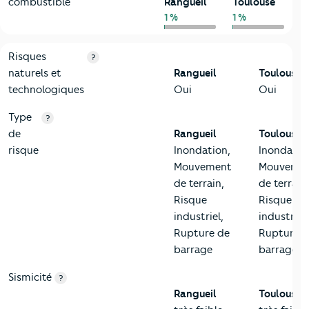
combustible
Rangueil
Toulouse
1 %
1 %
9-Diagnostic risques
Critères
Rangueil
Comparé à la ville de Toulouse
Risques
?
naturels et
Rangueil
Toulouse
technologiques
Oui
Oui
Type
?
de
Rangueil
Toulouse
risque
Inondation,
Inondatio
Mouvement
Mouveme
de terrain,
de terrain,
Risque
Risque
industriel,
industriel,
Rupture de
Rupture d
barrage
barrage
Sismicité
?
Rangueil
Toulouse