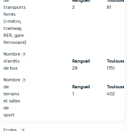
de
Rangueil
Toulouse
transports
2
81
ferrés
(=métro,
tramway,
RER, gare
ferroviaire)
Nombre
?
d'arrêts
Rangueil
Toulouse
de bus
28
1751
Nombre
?
de
Rangueil
Toulouse
terrains
1
402
et salles
de
sport
4-Education
Critères
Rangueil
Comparé à la ville de Toulouse
Ecoles
?