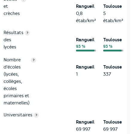
et
Rangueil
Toulouse
crèches
0,8
5
étab/km²
étab/km²
Résultats
?
des
Rangueil
Toulouse
93 %
93 %
lycées
Nombre
?
d'écoles
Rangueil
Toulouse
(lycées,
1
337
collèges,
écoles
primaires et
maternelles)
Universitaires
?
Rangueil
Toulouse
69 997
69 997