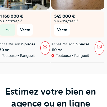
1 160 000 €
545 000 €
2
2
Soit 3 515,15 €/m
Soit 4 954,55 €/m
Vente
Vente
prix en baisse
chat Maison
6 pièces
Achat Maison
3 pièces
Message
Mes
2
2
30 m
110 m
Toulouse - Rangueil
Toulouse - Rangueil
Estimez votre bien en
agence ou en ligne