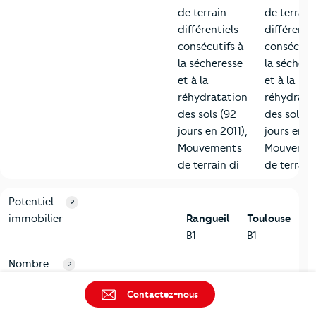
de terrain
de terrain
différentiels
différentie
consécutifs à
consécutif
la sécheresse
la séchere
et à la
et à la
réhydratation
réhydrata
des sols (92
des sols (
jours en 2011),
jours en 20
Mouvements
Mouvemen
de terrain di
de terrain
10-Logement
Critères
Rangueil
Comparé à la ville de Toulouse
Potentiel
?
immobilier
Rangueil
Toulouse
B1
B1
Nombre
?
de permis
Rangueil
Toulouse
Contactez-nous
de
731
731
construire