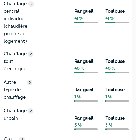
Chauffage
?
central
Rangueil
Toulouse
41 %
41 %
individuel
(chaudière
propre au
logement)
Chauffage
?
tout
Rangueil
Toulouse
40 %
40 %
électrique
Autre
?
type de
Rangueil
Toulouse
1 %
1 %
chauffage
Chauffage
?
urbain
Rangueil
Toulouse
5 %
5 %
Gaz
?