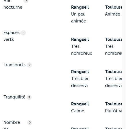
Vie
?
nocturne
Rangueil
Toulouse
Un peu
Animée
animée
Espaces
?
verts
Rangueil
Toulouse
Très
Très
nombreux
nombreux
Transports
?
Rangueil
Toulouse
Très bien
Très bien
desservi
desservi
Tranquilité
?
Rangueil
Toulouse
Calme
Plutôt viva
Nombre
?