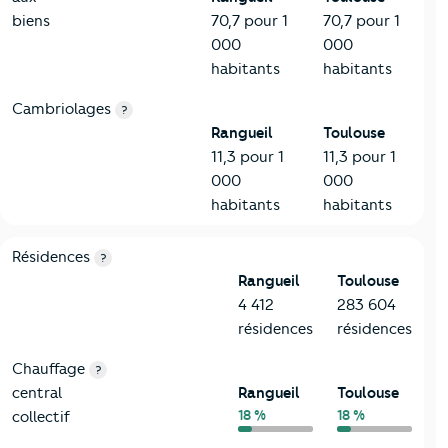
biens
70,7 pour 1
70,7 pour 1
000
000
habitants
habitants
Cambriolages
?
Rangueil
Toulouse
11,3 pour 1
11,3 pour 1
000
000
habitants
habitants
8-Chauffage
Critères
Rangueil
Comparé à la ville de Toulouse
Résidences
?
Rangueil
Toulouse
4 412
283 604
résidences
résidences
Chauffage
?
central
Rangueil
Toulouse
18 %
18 %
collectif