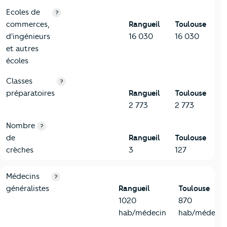
Ecoles de
?
commerces,
Rangueil
Toulouse
d'ingénieurs
16 030
16 030
et autres
écoles
Classes
?
préparatoires
Rangueil
Toulouse
2 773
2 773
Nombre
?
de
Rangueil
Toulouse
crèches
3
127
5-Commerces
Critères
Rangueil
Comparé à la ville de Toulouse
Médecins
?
généralistes
Rangueil
Toulouse
1020
870
hab/médecin
hab/médecin