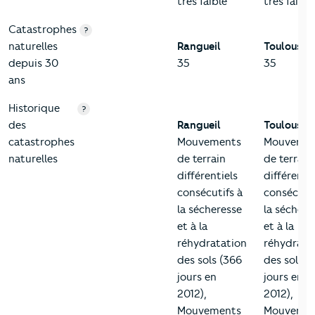
très faible
très faible
Catastrophes
?
naturelles
Rangueil
Toulouse
depuis 30
35
35
ans
Historique
?
des
Rangueil
Toulouse
catastrophes
Mouvements
Mouvemen
naturelles
de terrain
de terrain
différentiels
différentie
consécutifs à
consécutif
la sécheresse
la séchere
et à la
et à la
réhydratation
réhydrata
des sols (366
des sols (
jours en
jours en
2012),
2012),
Mouvements
Mouvemen