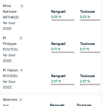
Mme
?
Nathalie
Rangueil
Toulouse
0,33 %
0,33 %
ARTHAUD
1er tour
2022
M.
?
Philippe
Rangueil
Toulouse
0,71 %
0,71 %
POUTOU
1er tour
2022
M. Fabien
?
ROUSSEL
Rangueil
Toulouse
2,07 %
2,07 %
1er tour
2022
7-Sécurité
Critères
Rangueil
Comparé à la ville de Toulouse
Atteintes
?
aux
Rangueil
Toulouse