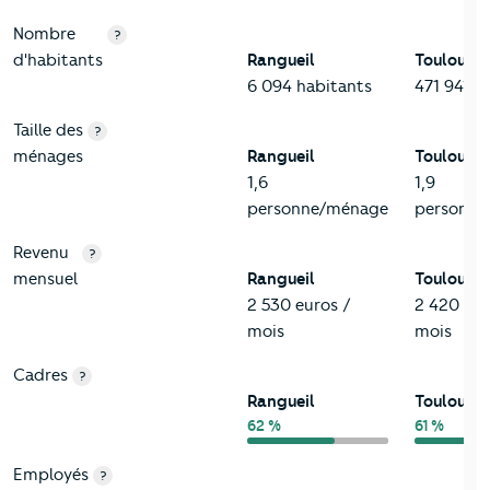
Nombre
?
d'habitants
Rangueil
Toulouse
6 094 habitants
471 941 h
Taille des
?
ménages
Rangueil
Toulouse
1,6
1,9
personne/ménage
personne
Revenu
?
mensuel
Rangueil
Toulouse
2 530 euros /
2 420 eur
mois
mois
Cadres
?
Rangueil
Toulouse
62 %
61 %
Employés
?