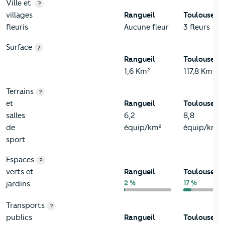
Ville et
?
villages
Rangueil
Toulouse
fleuris
Aucune fleur
3 fleurs
Surface
?
Rangueil
Toulouse
1,6 Km²
117,8 Km²
Terrains
?
et
Rangueil
Toulouse
salles
6,2
8,8
de
équip/km²
équip/km²
sport
Espaces
?
verts et
Rangueil
Toulouse
2 %
17 %
jardins
Transports
?
publics
Rangueil
Toulouse