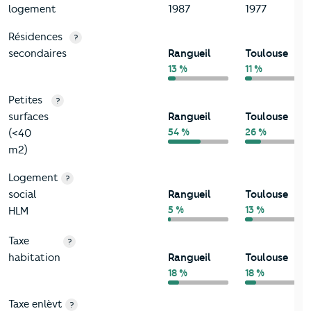
logement
1987
1977
Résidences
?
secondaires
Rangueil
Toulouse
13 %
11 %
Petites
?
surfaces
Rangueil
Toulouse
54 %
26 %
(<40
m2)
Logement
?
social
Rangueil
Toulouse
5 %
13 %
HLM
Taxe
?
habitation
Rangueil
Toulouse
18 %
18 %
Taxe enlèvt
?