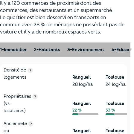
Il y a 120 commerces de proximité dont des
commerces, des restaurants et un supermarché.
Le quartier est bien desservi en transports en
commun avec 28 % de ménages ne possédant pas de
voiture et il y a de nombreux espaces verts.
1-Immobilier
2-Habitants
3-Environnement
4-Educati
1-Immobilier
Critères
Rangueil
Comparé à la ville de Toulouse
Densité de
?
logements
Rangueil
Toulouse
28 log/ha
24 log/ha
Propriétaires
?
(vs.
Rangueil
Toulouse
22 %
33 %
locataires)
Ancienneté
?
du
Rangueil
Toulouse