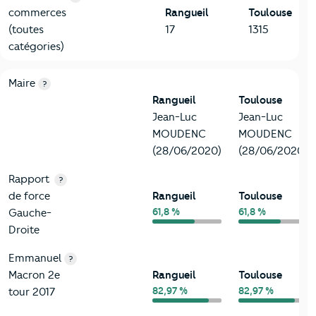
commerces
Rangueil
Toulouse
(toutes
17
1315
catégories)
6-Politique
Critères
Rangueil
Comparé à la ville de Toulouse
Maire
?
Rangueil
Toulouse
Jean-Luc
Jean-Luc
MOUDENC
MOUDENC
(28/06/2020)
(28/06/2020)
Rapport
?
de force
Rangueil
Toulouse
61,8 %
61,8 %
Gauche-
Droite
Emmanuel
?
Macron 2e
Rangueil
Toulouse
82,97 %
82,97 %
tour 2017