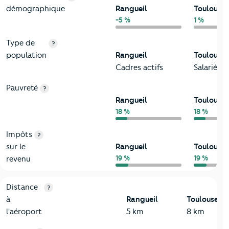
démographique
Rangueil
Toulouse
-5 %
1 %
Type de
?
population
Rangueil
Toulouse
Cadres actifs
Salariés
Pauvreté
?
Rangueil
Toulouse
18 %
18 %
Impôts
?
sur le
Rangueil
Toulouse
19 %
19 %
revenu
3-Environnement
Critères
Rangueil
Comparé à la ville de Toulouse
Distance
?
à
Rangueil
Toulouse
l'aéroport
5 km
8 km