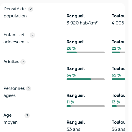
2-Habitants
Critères
Rangueil
Comparé à la ville de Toulouse
Densité de
?
population
Rangueil
Toulouse
3 920 hab/km²
4 006 ha
Enfants et
?
adolescents
Rangueil
Toulouse
26 %
22 %
Adultes
?
Rangueil
Toulouse
64 %
65 %
Personnes
?
âgées
Rangueil
Toulouse
11 %
13 %
Age
?
moyen
Rangueil
Toulouse
33 ans
36 ans