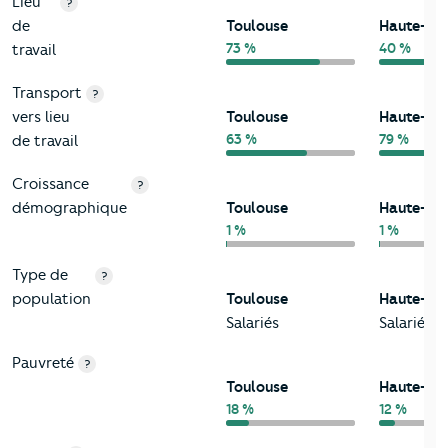
Lieu
?
de
Toulouse
Haute-Ga
73 %
40 %
travail
Transport
?
vers lieu
Toulouse
Haute-Ga
63 %
79 %
de travail
Croissance
?
démographique
Toulouse
Haute-Ga
1 %
1 %
Type de
?
population
Toulouse
Haute-Ga
Salariés
Salariés
Pauvreté
?
Toulouse
Haute-Ga
18 %
12 %