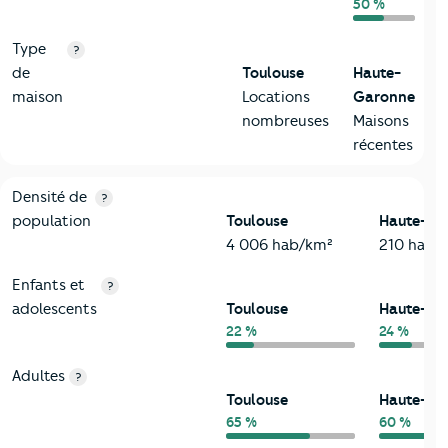
50 %
Type
?
de
Toulouse
Haute-
maison
Locations
Garonne
nombreuses
Maisons
récentes
2-Habitants
Critères
Toulouse
Comparé au département Haute-Gar
Densité de
?
population
Toulouse
Haute-Ga
4 006 hab/km²
210 hab/
Enfants et
?
adolescents
Toulouse
Haute-Ga
22 %
24 %
Adultes
?
Toulouse
Haute-Ga
65 %
60 %