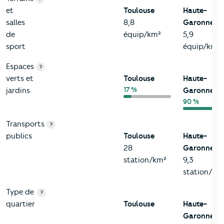
et
Toulouse
Haute-
salles
8,8
Garonne
de
équip/km²
5,9
sport
équip/km²
Espaces
?
verts et
Toulouse
Haute-
17 %
jardins
Garonne
90 %
Transports
?
publics
Toulouse
Haute-
28
Garonne
station/km²
9,3
station/km
Type de
?
quartier
Toulouse
Haute-
Garonne