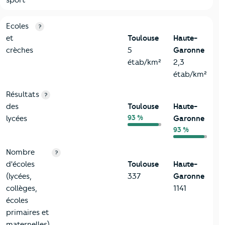
4-Education
Critères
Toulouse
Comparé au département Haute-Gar
Ecoles
?
et
Toulouse
Haute-
crèches
5
Garonne
étab/km²
2,3
étab/km²
Résultats
?
des
Toulouse
Haute-
93 %
lycées
Garonne
93 %
Nombre
?
d'écoles
Toulouse
Haute-
(lycées,
337
Garonne
collèges,
1141
écoles
primaires et
maternelles)