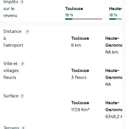
Impôts
?
sur le
Toulouse
Haute-Ga
19 %
18 %
revenu
3-Environnement
Critères
Toulouse
Comparé au département Haute-Gar
Distance
?
à
Toulouse
Haute-
l'aéroport
8 km
Garonne
NA km
Ville et
?
villages
Toulouse
Haute-
fleuris
3 fleurs
Garonne
NA
Surface
?
Toulouse
Haute-
117,8 Km²
Garonne
6348,2 Km²
Terrains
?