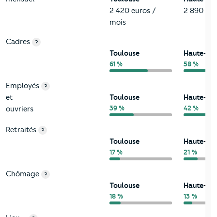
2 420 euros /
2 890 eur
mois
Cadres
?
Toulouse
Haute-Ga
61 %
58 %
Employés
?
et
Toulouse
Haute-Ga
39 %
42 %
ouvriers
Retraités
?
Toulouse
Haute-Ga
17 %
21 %
Chômage
?
Toulouse
Haute-Ga
18 %
13 %