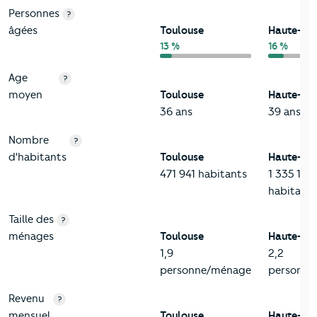
Personnes
?
âgées
Toulouse
Haute-Ga
13 %
16 %
Age
?
moyen
Toulouse
Haute-Ga
36 ans
39 ans
Nombre
?
d'habitants
Toulouse
Haute-Ga
471 941 habitants
1 335 103
habitants
Taille des
?
ménages
Toulouse
Haute-Ga
1,9
2,2
personne/ménage
personne
Revenu
?
mensuel
Toulouse
Haute-Ga