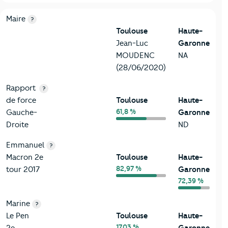
6-Politique
Critères
Toulouse
Comparé au département Haute-Gar
Maire
?
Toulouse
Haute-
Jean-Luc
Garonne
MOUDENC
NA
(28/06/2020)
Rapport
?
de force
Toulouse
Haute-
61,8 %
Gauche-
Garonne
Droite
ND
Emmanuel
?
Macron 2e
Toulouse
Haute-
82,97 %
tour 2017
Garonne
72,39 %
Marine
?
Le Pen
Toulouse
Haute-
17,03 %
2e
Garonne