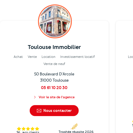
Toulouse Immobilier
Achat
Vente
Location
Investissement locatif
Lo
Vente de neuf
50 Boulevard D'Arcole
31000 Toulouse
05 61 10 20 30
Voir le site de l'agence
Nous contacter
Trophée réussite 2026
36
avis clients