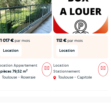
1 017 €
112 €
par mois
par mois
Location
Location
ocation Appartement
Location
Message
Mes
2
 pièces 79,52 m
Stationnement
Toulouse - Roseraie
Toulouse - Capitole