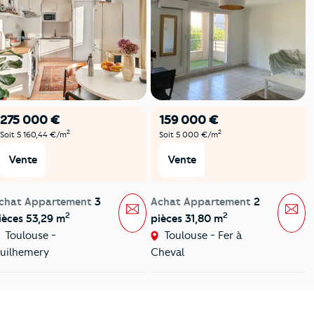
275 000 €
159 000 €
2
2
Soit 5 160,44 €/m
Soit 5 000 €/m
Vente
Vente
chat Appartement
3
Achat Appartement
2
Message
Mes
2
2
ièces 53,29 m
pièces 31,80 m
Toulouse -
Toulouse - Fer à
uilhemery
Cheval