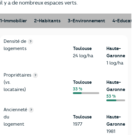
il y a de nombreux espaces verts.
1-Immobilier
2-Habitants
3-Environnement
4-Educati
1-Immobilier
Critères
Toulouse
Comparé au département Haute-Gar
Densité de
?
logements
Toulouse
Haute-
24 log/ha
Garonne
1 log/ha
Propriétaires
?
(vs.
Toulouse
Haute-
33 %
locataires)
Garonne
53 %
Ancienneté
?
du
Toulouse
Haute-
logement
1977
Garonne
1981