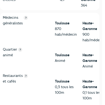
364
5-Commerces
Critères
Toulouse
Comparé au département Haute-Gar
Médecins
?
généralistes
Toulouse
Haute-
870
Garonne
hab/médecin
900
hab/médecin
Quartier
?
animé
Toulouse
Haute-
Animé
Garonne
Animé
Restaurants
?
et cafés
Toulouse
Haute-
0,3 tous les
Garonne
100m
0,1 tous les
100m