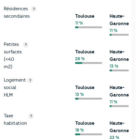
Résidences
?
secondaires
Toulouse
Haute-
11 %
Garonne
11 %
Petites
?
surfaces
Toulouse
Haute-
26 %
(<40
Garonne
13 %
m2)
Logement
?
social
Toulouse
Haute-
13 %
HLM
Garonne
11 %
Taxe
?
habitation
Toulouse
Haute-
18 %
Garonne
23 %