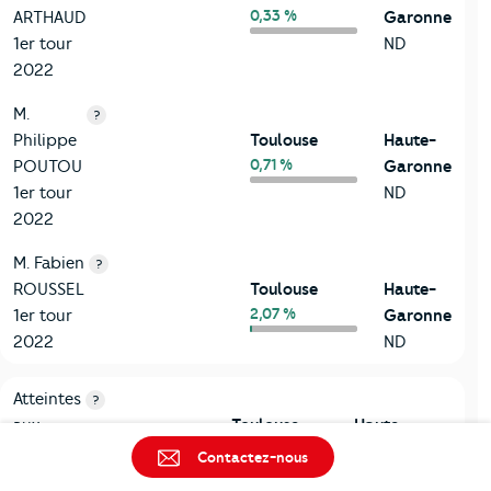
0,33 %
ARTHAUD
Garonne
1er tour
ND
2022
M.
?
Philippe
Toulouse
Haute-
0,71 %
POUTOU
Garonne
1er tour
ND
2022
M. Fabien
?
ROUSSEL
Toulouse
Haute-
2,07 %
1er tour
Garonne
2022
ND
7-Sécurité
Critères
Toulouse
Comparé au département Haute-Gar
Atteintes
?
aux
Toulouse
Haute-
biens
70,7 pour 1
Garonne
Contactez-nous
000
45,9 pour 1