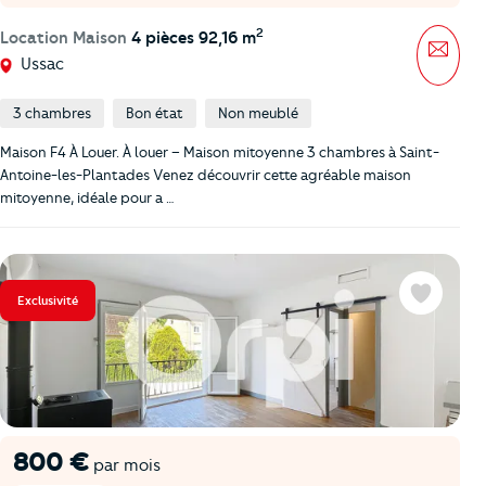
2
Location Maison
4 pièces 92,16 m
Mess
Ussac
3 chambres
Bon état
Non meublé
Maison F4 À Louer. À louer – Maison mitoyenne 3 chambres à Saint-
Antoine-les-Plantades Venez découvrir cette agréable maison
mitoyenne, idéale pour a …
Exclusivité
Favoris
800 €
par mois