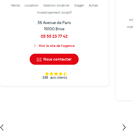
Vente
Location
Gestion locative
Viager
Achat
Investissement locatif
or
36 Avenue de Paris
orp
19100 Brive
05 55 23 77 42
Voir le site de l'agence
Nous contacter
538
avis clients