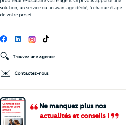
propriétaire-locataire votre agent Orpi vous apporte une
solution, un service ou un avantage dédié, à chaque étape
de votre projet.
Suivez-nous
Facebook
LinkedIn
TikTok
🔍
Trouvez une agence
✉️
Contactez-nous
Ne manquez plus nos
actualités et conseils !