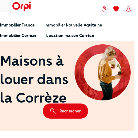
menu
Nos agences
Mes favori
Mon
Immobilier France
Immobilier Nouvelle-Aquitaine
Immobilier Corrèze
Location maison Corrèze
Maisons à
louer dans
la Corrèze
Rechercher