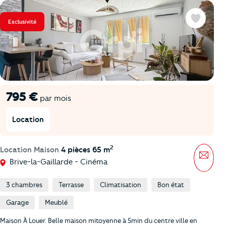
Exclusivité
Favoris
795 €
par mois
Location
2
Location Maison
4 pièces 65 m
Mess
Brive-la-Gaillarde - Cinéma
3 chambres
Terrasse
Climatisation
Bon état
Garage
Meublé
Maison À Louer. Belle maison mitoyenne à 5min du centre ville en