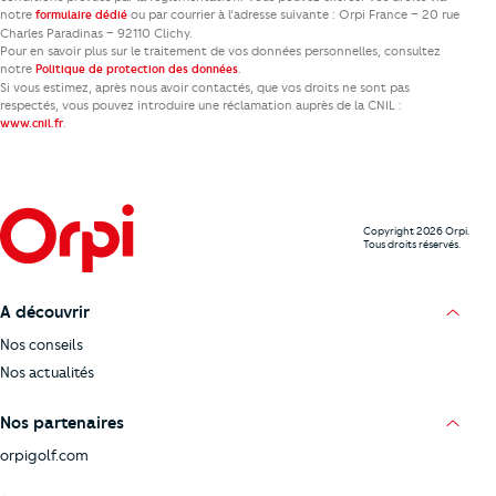
notre
ou par courrier à l’adresse suivante : Orpi France – 20 rue
formulaire dédié
Charles Paradinas – 92110 Clichy.
Pour en savoir plus sur le traitement de vos données personnelles, consultez
notre
.
Politique de protection des données
Si vous estimez, après nous avoir contactés, que vos droits ne sont pas
respectés, vous pouvez introduire une réclamation auprès de la CNIL :
.
www.cnil.fr
Copyright 2026 Orpi.
Tous droits réservés.
A découvrir
Nos conseils
Nos actualités
Nos partenaires
orpigolf.com