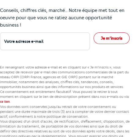
Comment je vais faire pour suivre le marc
Conseils, chiffres clés, marché… Notre équipe met tout en
oeuvre pour que vous ne ratiez aucune opportunité
business !
Votre adresse e-mail
Je m’inscris
En renseignant votre adresse e-mail et en cliquant sur « Je m’inscris », vous
acceptez de recevoir par e-mail des communications commerciales de la part du
réseau ORPI (ORPI France, agences et GIE ORPI) portant sur le marché
immobilier, notamment des analyses, chiffres clés, tendances, conseils,
opportunités business ainsi que des informations sur nos produits et services.
Ce consentement est entièrement facultatif. Vous pouvez le retirer à tout
moment en cliquant sur le lien de désinscription présent dans nos e-mails ou via
.
ce lien
Vos données sont conservées jusqu’au retrait de votre consentement ou
pendant une durée maximale de trois (3) ans à compter de votre dernier contact
actif, conformément à notre politique de conservation.
Vous disposez d’un droit d’accès, de rectification, d’effacement, d’opposition, de
limitation du traitement, de portabilité de vos données ainsi que du droit de
définir des directives relatives au sort de vos données après votre décès, dans les
conditions prévues par la réglementation. Vous pouvez exercer vos droits via