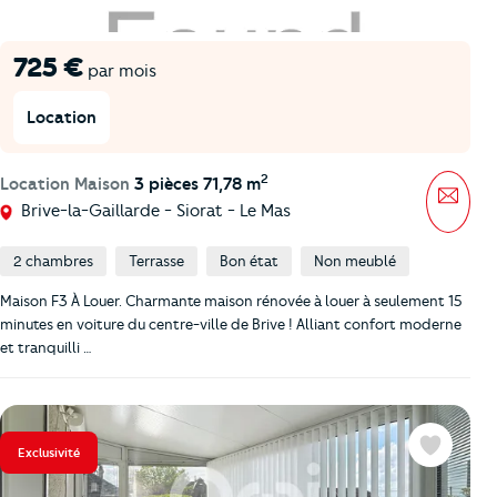
725 €
par mois
Location
2
Location Maison
3 pièces 71,78 m
Mess
Brive-la-Gaillarde - Siorat - Le Mas
2 chambres
Terrasse
Bon état
Non meublé
Maison F3 À Louer. Charmante maison rénovée à louer à seulement 15
minutes en voiture du centre-ville de Brive ! Alliant confort moderne
et tranquilli …
Exclusivité
Favoris