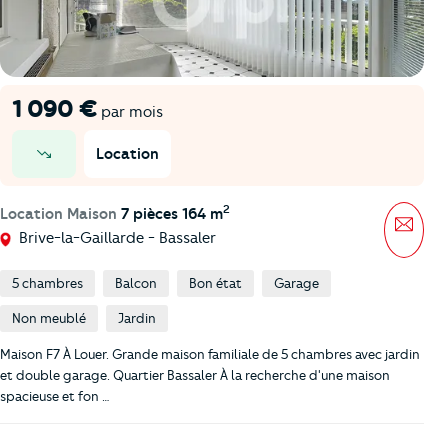
1 090 €
par mois
Location
prix en baisse
2
Location Maison
7 pièces 164 m
Mess
Brive-la-Gaillarde - Bassaler
5 chambres
Balcon
Bon état
Garage
Non meublé
Jardin
Maison F7 À Louer. Grande maison familiale de 5 chambres avec jardin
et double garage. Quartier Bassaler À la recherche d'une maison
spacieuse et fon …