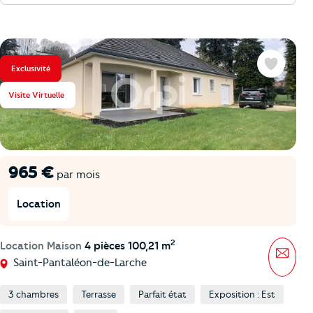
Exclusivité
Favoris
Visite Virtuelle
965 €
par mois
Location
2
Location Maison
4 pièces 100,21 m
Mess
Saint-Pantaléon-de-Larche
3 chambres
Terrasse
Parfait état
Exposition : Est