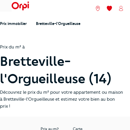
menu
Nos agences
Mes favori
Mon
Prix immobilier
Bretteville-l'Orgueilleuse
Prix du m² à
Bretteville-
l'Orgueilleuse (14)
Découvrez le prix du m² pour votre appartement ou maison
à Bretteville-l'Orgueilleuse et estimez votre bien au bon
prix !
Prix au m2
Carte