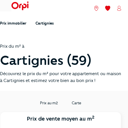
menu
Nos agences
Mes favori
Mon
Prix immobilier
Cartignies
Prix du m² à
Cartignies (59)
Découvrez le prix du m² pour votre appartement ou maison
à Cartignies et estimez votre bien au bon prix !
Prix au m2
Carte
2
Prix de vente moyen au m