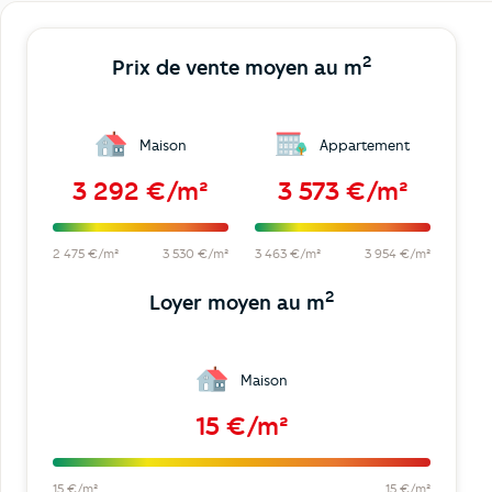
2
Prix de vente moyen au m
Maison
Appartement
3 292 €/m²
3 573 €/m²
2 475 €/m²
3 530 €/m²
3 463 €/m²
3 954 €/m²
2
Loyer moyen au m
Maison
15 €/m²
15 €/m²
15 €/m²