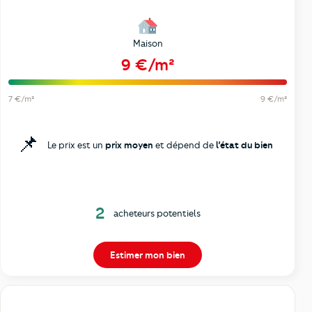
Maison
9 €/m²
7 €/m²
9 €/m²
📌
Le prix est un
prix moyen
et dépend de
l’état du bien
2
acheteurs potentiels
Estimer mon bien