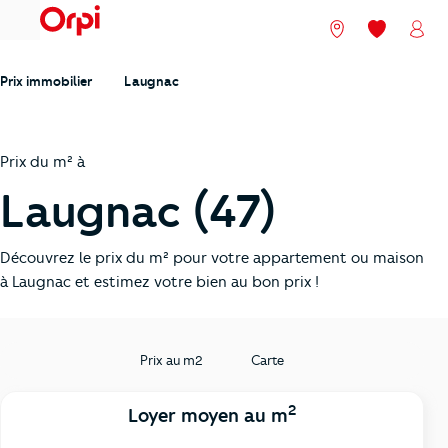
menu
Nos agences
Mes favori
Mon
Prix immobilier
Laugnac
Prix du m² à
Laugnac (47)
Découvrez le prix du m² pour votre appartement ou maison
à Laugnac et estimez votre bien au bon prix !
Prix au m2
Carte
2
Loyer moyen au m